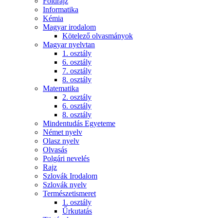
Földrajz
Informatika
Kémia
Magyar irodalom
Kötelező olvasmányok
Magyar nyelvtan
1. osztály
6. osztály
7. osztály
8. osztály
Matematika
2. osztály
6. osztály
8. osztály
Mindentudás Egyeteme
Német nyelv
Olasz nyelv
Olvasás
Polgári nevelés
Rajz
Szlovák Irodalom
Szlovák nyelv
Természetismeret
1. osztály
Űrkutatás