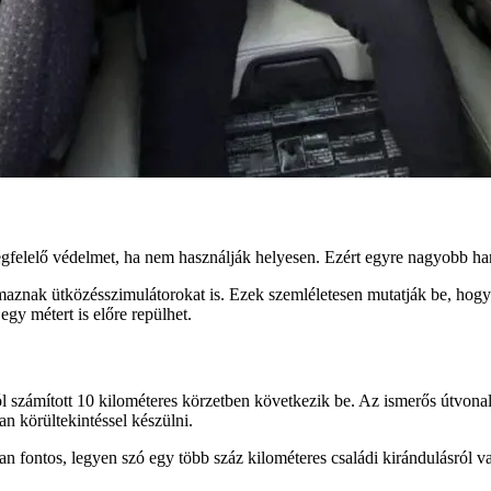
felelő védelmet, ha nem használják helyesen. Ezért egyre nagyobb han
aznak ütközésszimulátorokat is. Ezek szemléletesen mutatják be, hogy
gy métert is előre repülhet.
ontól számított 10 kilométeres körzetben következik be. Az ismerős útvon
 körültekintéssel készülni.
 fontos, legyen szó egy több száz kilométeres családi kirándulásról va