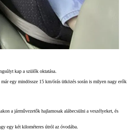
gsúlyt kap a szülők oktatása.
 már egy mindössze 15 km/órás ütközés során is milyen nagy erők
alakon a járművezetők hajlamosak alábecsülni a veszélyeket, és
gy egy két kilométeres útról az óvodába.