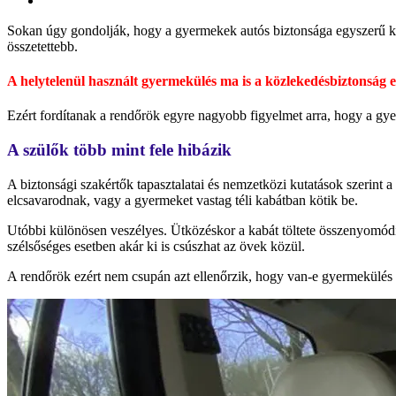
Sokan úgy gondolják, hogy a gyermekek autós biztonsága egyszerű kér
összetettebb.
A helytelenül használt gyermekülés ma is a közlekedésbiztonság e
Ezért fordítanak a rendőrök egyre nagyobb figyelmet arra, hogy a gy
A szülők több mint fele hibázik
A biztonsági szakértők tapasztalatai és nemzetközi kutatások szerint 
elcsavarodnak, vagy a gyermeket vastag téli kabátban kötik be.
Utóbbi különösen veszélyes. Ütközéskor a kabát töltete összenyomódik
szélsőséges esetben akár ki is csúszhat az övek közül.
A rendőrök ezért nem csupán azt ellenőrzik, hogy van-e gyermekülés 