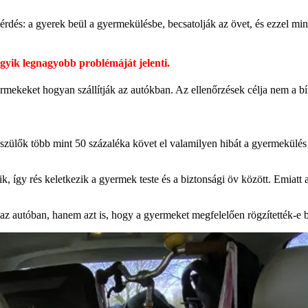
dés: a gyerek beül a gyermekülésbe, becsatolják az övet, és ezzel min
gyik legnagyobb problémáját jelenti.
ermekeket hogyan szállítják az autókban. Az ellenőrzések célja nem a 
a szülők több mint 50 százaléka követ el valamilyen hibát a gyermekülé
, így rés keletkezik a gyermek teste és a biztonsági öv között. Emiatt
az autóban, hanem azt is, hogy a gyermeket megfelelően rögzítették-e 