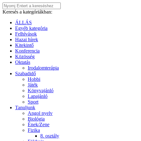
Keresés a kategóriákban:
ÁLLÁS
Egyéb kategória
Felhívások
Hazai hírek
Kitekintő
Konferencia
Közösség
Oktatás
Irodalomterápia
Szabadidő
Hobbi
Játék
Könyvajánló
Lapajánló
Sport
Tanuljunk
Angol nyelv
Biológia
Ének/Zene
Fizika
8. osztály