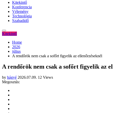
Kitekintő
Konferencia
Vélemény
Technológia
Szabadidő
Kitekintő
Home
2026
július
A rendőrök nem csak a sofőrt figyelik az ellenőrzéseknél
A rendőrök nem csak a sofőrt figyelik az e
by
hágyé
2026.07.09.
12 Views
Megosztás: