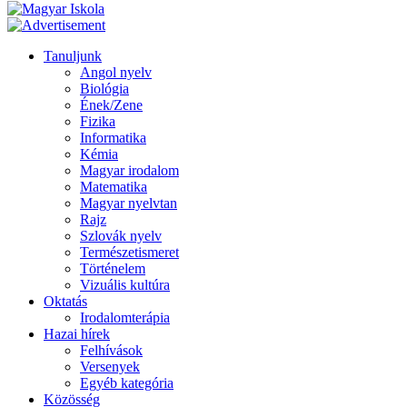
Tanuljunk
Angol nyelv
Biológia
Ének/Zene
Fizika
Informatika
Kémia
Magyar irodalom
Matematika
Magyar nyelvtan
Rajz
Szlovák nyelv
Természetismeret
Történelem
Vizuális kultúra
Oktatás
Irodalomterápia
Hazai hírek
Felhívások
Versenyek
Egyéb kategória
Közösség