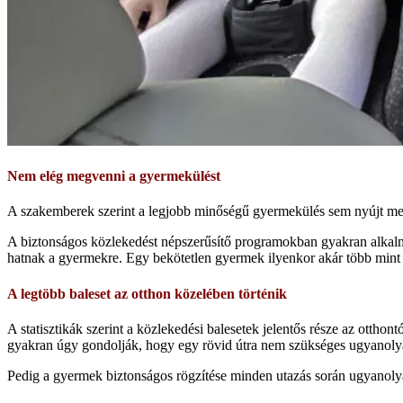
Nem elég megvenni a gyermekülést
A szakemberek szerint a legjobb minőségű gyermekülés sem nyújt meg
A biztonságos közlekedést népszerűsítő programokban gyakran alkalm
hatnak a gyermekre. Egy bekötetlen gyermek ilyenkor akár több mint e
A legtöbb baleset az otthon közelében történik
A statisztikák szerint a közlekedési balesetek jelentős része az otth
gyakran úgy gondolják, hogy egy rövid útra nem szükséges ugyanolyan
Pedig a gyermek biztonságos rögzítése minden utazás során ugyanolyan