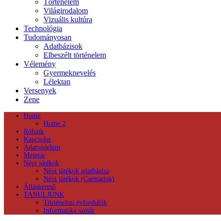
Történelem
Világirodalom
Vizuális kultúra
Technológia
Tudományosan
Adatbázisok
Elbeszélt történelem
Vélemény
Gyermeknevelés
Lélektan
Versenyek
Zene
Home
Home 2
Rólunk
Kapcsolat
Adatvédelem
Mesetár
Népi játékok
Népi játékok adatbázisa
Népi játékok (Csemadok)
Álláskereső
TANULJUNK
Történelmi évfordulók
Informatika szótár