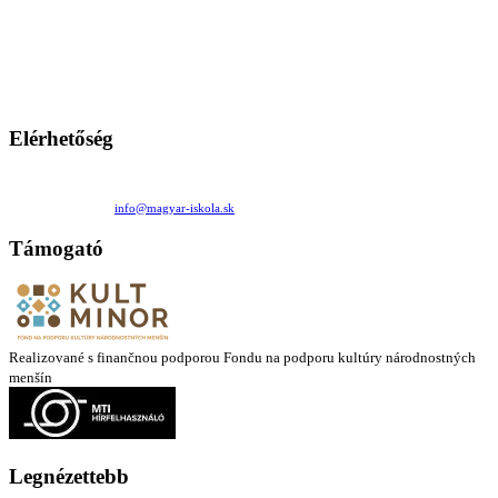
A Magyar Iskola a szlovákiai magyar iskolák, tanárok, szülők és
persze a diákok fóruma
Ezen az oldalon esetenként olyan írások jelennek meg, amelyek a hagyományos iskolafelfogástól eltérő
mintákat népszerűsítenek. Ennek következtében előfordulhat, hogy az idetévedő kiskorú felhasználók
látóköre gyorsabban szélesedik, mint azt a szülők esetleg szeretnék.
Elérhetőség
Családi Kör Egyesület/Združenie rod. kruhov
Medzilaborecká 17, 82101 Bratislava
+421 911 732 190 |
info@magyar-iskola.sk
Támogató
Realizované s finančnou podporou Fondu na podporu kultúry národnostných
menšín
Legnézettebb