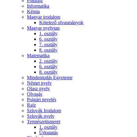
Földrajz
Informatika
Kémia
Magyar irodalom
Kötelező olvasmányok
Magyar nyelvtan
1. osztály
6. osztály
7. osztály
8. osztály
Matematika
2. osztály
6. osztály
8. osztály
Mindentudás Egyeteme
Német nyelv
Olasz nyelv
Olvasás
Polgári nevelés
Rajz
Szlovák Irodalom
Szlovák nyelv
Természetismeret
1. osztály
Űrkutatás