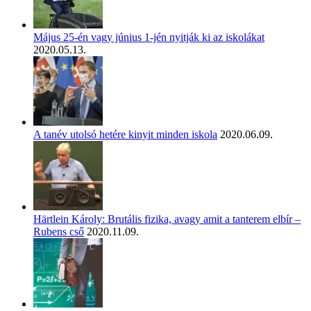
Május 25-én vagy június 1-jén nyitják ki az iskolákat
2020.05.13.
A tanév utolsó hetére kinyit minden iskola
2020.06.09.
Härtlein Károly: Brutális fizika, avagy amit a tanterem elbír –
Rubens cső
2020.11.09.