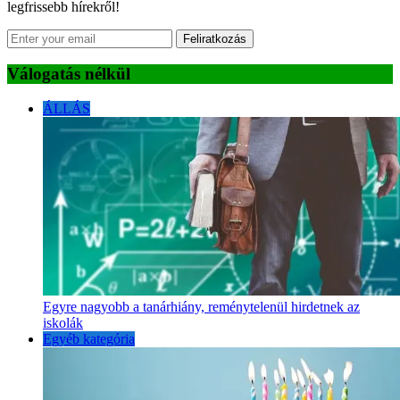
legfrissebb hírekről!
Feliratkozás
Válogatás nélkül
ÁLLÁS
Egyre nagyobb a tanárhiány, reménytelenül hirdetnek az
iskolák
Egyéb kategória