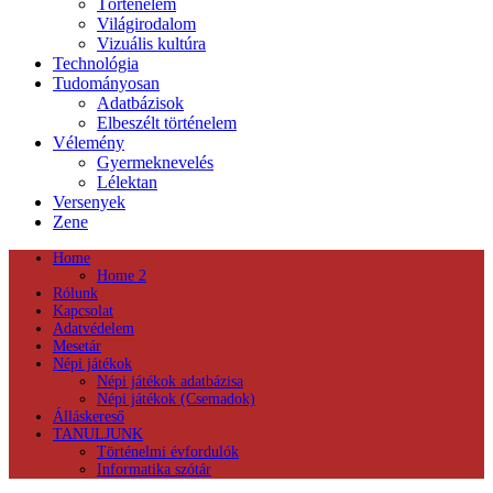
Történelem
Világirodalom
Vizuális kultúra
Technológia
Tudományosan
Adatbázisok
Elbeszélt történelem
Vélemény
Gyermeknevelés
Lélektan
Versenyek
Zene
Home
Home 2
Rólunk
Kapcsolat
Adatvédelem
Mesetár
Népi játékok
Népi játékok adatbázisa
Népi játékok (Csemadok)
Álláskereső
TANULJUNK
Történelmi évfordulók
Informatika szótár