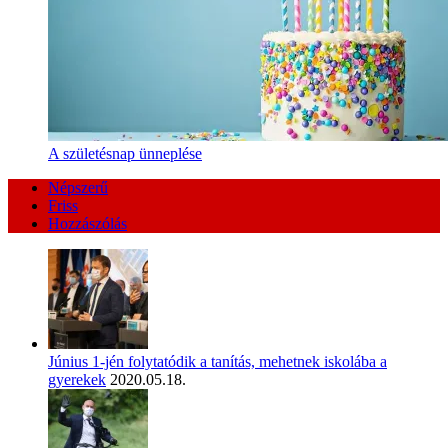
A születésnap ünneplése
Népszerű
Friss
Hozzászólás
Június 1-jén folytatódik a tanítás, mehetnek iskolába a
gyerekek
2020.05.18.