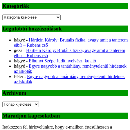
Kategóriák
Kategóriák
Legutóbbi hozzászólások
hágyé
-
Härtlein Károly: Brutális fizika, avagy amit a tanterem
elbír – Rubens cső
geza
-
Härtlein Károly: Brutális fizika, avagy amit a tanterem
elbír – Rubens cső
hágyé
-
Elhunyt Szépe Judit nyelvész, kutató
hágyé
-
Egyre nagyobb a tanárhiány, reménytelenül hirdetnek
az iskolák
Péter
-
Egyre nagyobb a tanárhiány, reménytelenül hirdetnek
az iskolák
Archívum
Archívum
Maradjon kapcsolatban
Iratkozzon fel hírlevelünkre, hogy e-mailben értesülhessen a