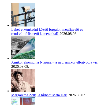
Lehet-e kémkedni közúti forgalommegfigyelő és
rendszámfelismerő kamerákkal?
2026.08.08.
Amikor elnémult a Niagara – a nap, amikor elfogyott a víz
2026.08.08.
Margaretha Zelle, a hírhedt Mata Hari
2026.08.07.