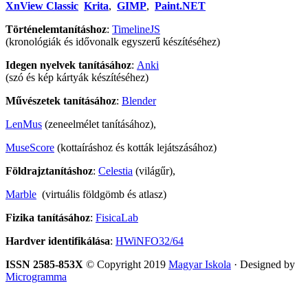
XnView Classic
Krita
,
GIMP
,
Paint.NET
Történelemtanításhoz
:
TimelineJS
(kronológiák és idővonalk egyszerű készítéséhez)
Idegen nyelvek tanításához
:
Anki
(szó és kép kártyák készítéséhez)
Művészetek tanításához
:
Blender
LenMus
(zeneelmélet tanításához),
MuseScore
(kottaíráshoz és kották lejátszásához)
Földrajztanításhoz
:
Celestia
(világűr),
Marble
(virtuális földgömb és atlasz)
Fizika tanításához
:
FisicaLab
Hardver identifikálása
:
HWiNFO32/64
ISSN 2585-853X
© Copyright 2019
Magyar Iskola
· Designed by
Microgramma