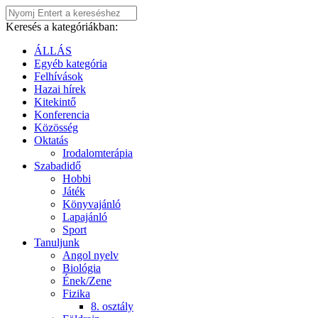
Keresés a kategóriákban:
ÁLLÁS
Egyéb kategória
Felhívások
Hazai hírek
Kitekintő
Konferencia
Közösség
Oktatás
Irodalomterápia
Szabadidő
Hobbi
Játék
Könyvajánló
Lapajánló
Sport
Tanuljunk
Angol nyelv
Biológia
Ének/Zene
Fizika
8. osztály