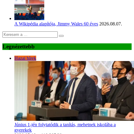
A Wikipédia alapítója, Jimmy Wales 60 éves
2026.08.07.
Legnézettebb
Hazai hírek
Június 1-jén folytatódik a tanítás, mehetnek iskolába a
gyerekek