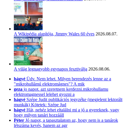
A Wikipédia alapítója, Jimmy Wales 60 éves
2026.08.07.
A világ legnagyobb egynapos fesztiválja
2026.08.06.
hágyé
Üdv. Nem lehet. Milyen berendezés lenne az a
"mikrohullámú elektromágnes"? A mik
geza
jo napot. azt szeretnem kerdezni.mikrohullamu
elektromagnessel lelehet gyozni a
hágyé
Szépe Judit publikációs jegyzéke (megjelent lektorált
munkák) Kötetek: Szépe Jud
hágyé
Hát, nehéz lehet eltalálni mi a jó a gyereknek, vagy
hogy milyen tanári hozzááll
Péter
Jó napot, a tapasztalatom az, hogy nem is a tanárok
létszáma kevés, hanem az agr