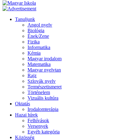
Tanuljunk
Angol nyelv
Biológia
Ének/Zene
Fizika
Informatika
Kémia
Magyar irodalom
Matematika
Magyar nyelvtan
Rajz
Szlovák nyelv
Természetismeret
Történelem
Vizuális kultúra
Oktatás
Irodalomterápia
Hazai hírek
Felhívások
Versenyek
Egyéb kategória
Közösség