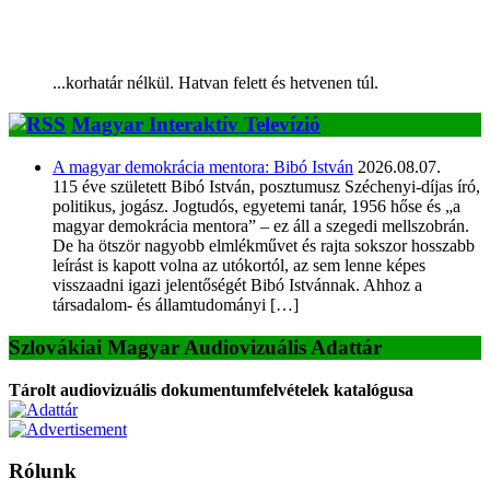
...korhatár nélkül. Hatvan felett és hetvenen túl.
Magyar Interaktív Televízió
A magyar demokrácia mentora: Bibó István
2026.08.07.
115 éve született Bibó István, posztumusz Széchenyi-díjas író,
politikus, jogász. Jogtudós, egyetemi tanár, 1956 hőse és „a
magyar demokrácia mentora” – ez áll a szegedi mellszobrán.
De ha ötször nagyobb elmlékművet és rajta sokszor hosszabb
leírást is kapott volna az utókortól, az sem lenne képes
visszaadni igazi jelentőségét Bibó Istvánnak. Ahhoz a
társadalom- és államtudományi […]
Szlovákiai Magyar Audiovizuális Adattár
Tárolt audiovizuális dokumentumfelvételek katalógusa
Rólunk