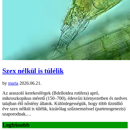
Szex nélkül is túlélik
by
maria
2026.06.21.
Az araszoló kerekesférgek (Bdelloidea rotifera) apró,
mikroszkopikus méretű (150–700), édesvízi környezetben és nedves
talajban élő nőstény állatok. Különlegességük, hogy több tízmillió
éve szex nélkül is túlélik, kizárólag szűznemzéssel (partenogenezis)
szaporodnak,…
Legfrissebb