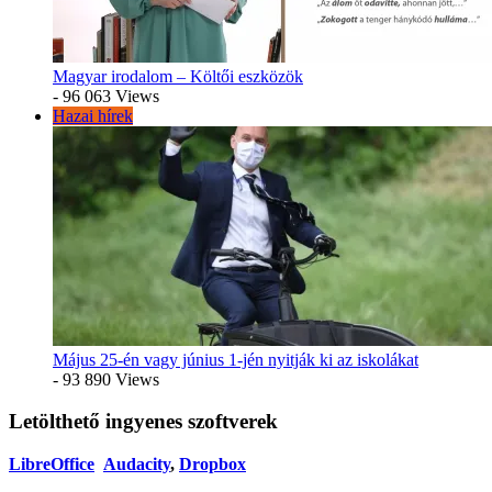
Magyar irodalom – Költői eszközök
- 96 063 Views
Hazai hírek
Május 25-én vagy június 1-jén nyitják ki az iskolákat
- 93 890 Views
Letölthető ingyenes szoftverek
LibreOffice
Audacity
,
Dropbox