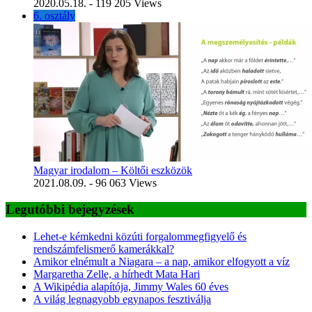
2020.05.18.
- 119 205 Views
6. osztály
Magyar irodalom – Költői eszközök
2021.08.09.
- 96 063 Views
Legutóbbi bejegyzések
Lehet-e kémkedni közúti forgalommegfigyelő és
rendszámfelismerő kamerákkal?
Amikor elnémult a Niagara – a nap, amikor elfogyott a víz
Margaretha Zelle, a hírhedt Mata Hari
A Wikipédia alapítója, Jimmy Wales 60 éves
A világ legnagyobb egynapos fesztiválja