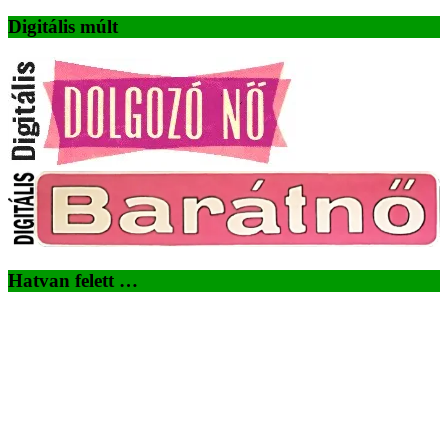
Digitális múlt
Hatvan felett …