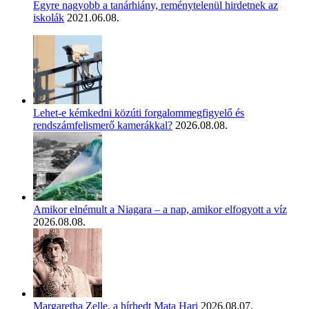
Egyre nagyobb a tanárhiány, reménytelenül hirdetnek az
iskolák
2021.06.08.
Lehet-e kémkedni közúti forgalommegfigyelő és
rendszámfelismerő kamerákkal?
2026.08.08.
Amikor elnémult a Niagara – a nap, amikor elfogyott a víz
2026.08.08.
Margaretha Zelle, a hírhedt Mata Hari
2026.08.07.