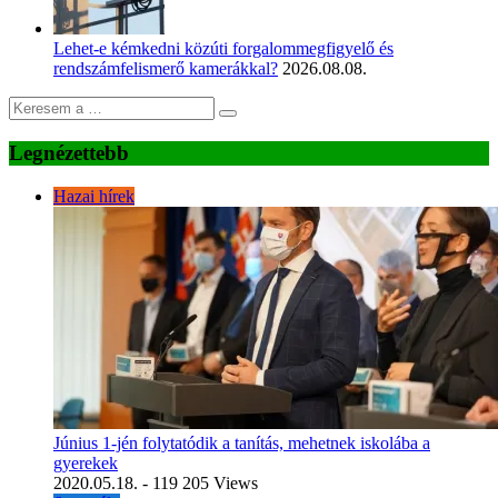
Lehet-e kémkedni közúti forgalommegfigyelő és
rendszámfelismerő kamerákkal?
2026.08.08.
Legnézettebb
Hazai hírek
Június 1-jén folytatódik a tanítás, mehetnek iskolába a
gyerekek
2020.05.18.
- 119 205 Views