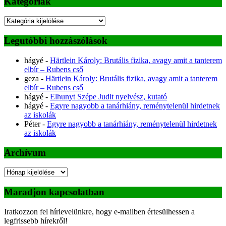
Kategóriák
Kategóriák
Legutóbbi hozzászólások
hágyé
-
Härtlein Károly: Brutális fizika, avagy amit a tanterem
elbír – Rubens cső
geza
-
Härtlein Károly: Brutális fizika, avagy amit a tanterem
elbír – Rubens cső
hágyé
-
Elhunyt Szépe Judit nyelvész, kutató
hágyé
-
Egyre nagyobb a tanárhiány, reménytelenül hirdetnek
az iskolák
Péter
-
Egyre nagyobb a tanárhiány, reménytelenül hirdetnek
az iskolák
Archívum
Archívum
Maradjon kapcsolatban
Iratkozzon fel hírlevelünkre, hogy e-mailben értesülhessen a
legfrissebb hírekről!