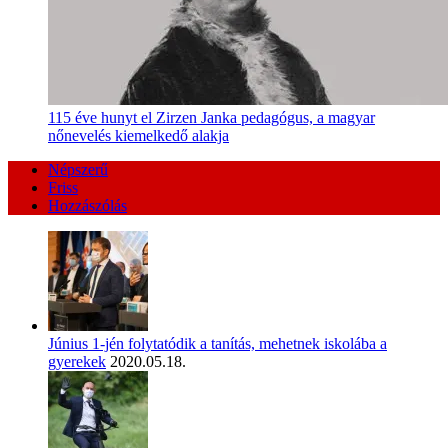
115 éve hunyt el Zirzen Janka pedagógus, a magyar
nőnevelés kiemelkedő alakja
Népszerű
Friss
Hozzászólás
Június 1-jén folytatódik a tanítás, mehetnek iskolába a
gyerekek
2020.05.18.