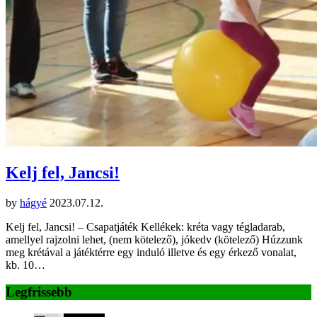
Kelj fel, Jancsi!
by
hágyé
2023.07.12.
Kelj fel, Jancsi! – Csapatjáték Kellékek: kréta vagy tégladarab,
amellyel rajzolni lehet, (nem kötelező), jókedv (kötelező) Húzzunk
meg krétával a játéktérre egy induló illetve és egy érkező vonalat,
kb. 10…
Legfrissebb