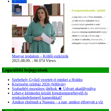
6. osztály
Magyar irodalom – Költői eszközök
2021.08.09.
- 96 074 Views
Legutóbbi bejegyzések
Szebehely Győző vezetett el minket a Holdra
Közösségi színház 2026 (felhívás)
Szabadtéri mozgásos játékok ☻ Udvari akadálypálya
Lehet-e kémkedni közúti forgalommegfigyelő és
rendszámfelismerő kamerákkal?
Amikor elnémult a Niagara – a nap, amikor elfogyott a víz