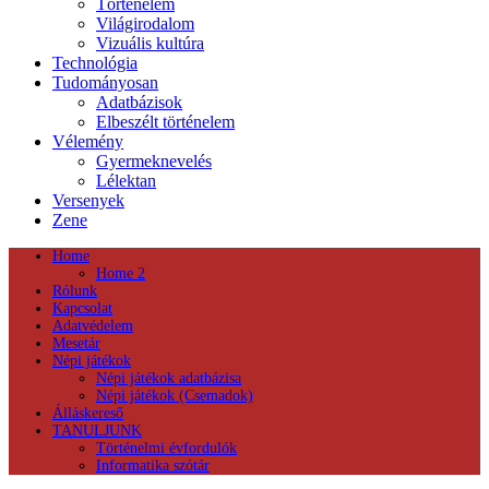
Történelem
Világirodalom
Vizuális kultúra
Technológia
Tudományosan
Adatbázisok
Elbeszélt történelem
Vélemény
Gyermeknevelés
Lélektan
Versenyek
Zene
Home
Home 2
Rólunk
Kapcsolat
Adatvédelem
Mesetár
Népi játékok
Népi játékok adatbázisa
Népi játékok (Csemadok)
Álláskereső
TANULJUNK
Történelmi évfordulók
Informatika szótár