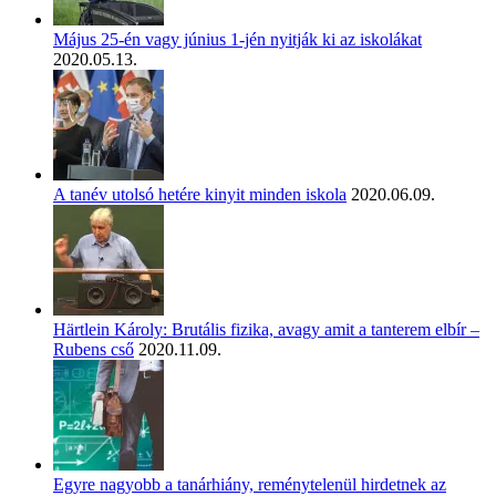
Május 25-én vagy június 1-jén nyitják ki az iskolákat
2020.05.13.
A tanév utolsó hetére kinyit minden iskola
2020.06.09.
Härtlein Károly: Brutális fizika, avagy amit a tanterem elbír –
Rubens cső
2020.11.09.
Egyre nagyobb a tanárhiány, reménytelenül hirdetnek az