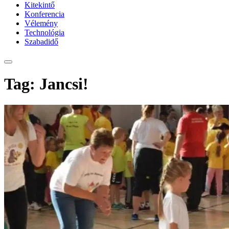
Kitekintő
Konferencia
Vélemény
Technológia
Szabadidő
Tag: Jancsi!