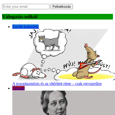
Feliratkozás
Válogatás nélkül
Egyéb kategória
A toxoplazmózis és az eltérített elme – csak egyszerűen
Oktatás