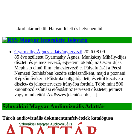
...korhatár nélkül. Hatvan felett és hetvenen túl.
Magyar Interaktív Televízió
Gyarmathy Ágnes, a látványtervező
2026.08.09.
85 éve született Gyarmathy Ágnes, Munkácsy Mihály-díjas
díszlet- és jelmeztervező, egyetemi oktató, az Oscar-díjas
Mephisto című film jelmeztervezője. Pályafutását a Pécsi
Nemzeti Színházban kezdte színésznőként, majd a poznani
Képzőművészeti Főiskola hallgatója lett, és ettől kezdve a
díszlet- és jelmeztervezés irányába fordult. Több mint 500
különböző színházi előadáshoz tervezett díszletet, jelmezt
vagy mindkettőt. Az összes jelentősebb […]
Szlovákiai Magyar Audiovizuális Adattár
Tárolt audiovizuális dokumentumfelvételek katalógusa