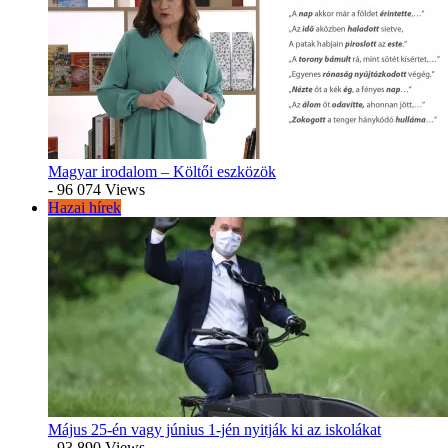
Magyar irodalom – Költői eszközök
- 96 074 Views
Hazai hírek
Május 25-én vagy június 1-jén nyitják ki az iskolákat
- 93 890 Views