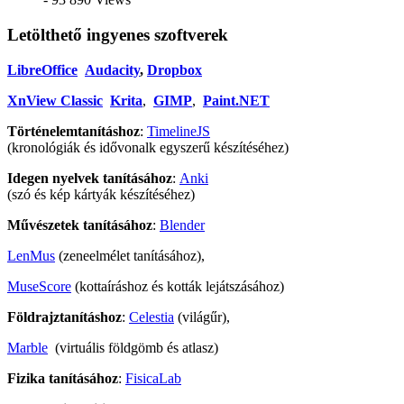
Letölthető ingyenes szoftverek
LibreOffice
Audacity
,
Dropbox
XnView Classic
Krita
,
GIMP
,
Paint.NET
Történelemtanításhoz
:
TimelineJS
(kronológiák és idővonalk egyszerű készítéséhez)
Idegen nyelvek tanításához
:
Anki
(szó és kép kártyák készítéséhez)
Művészetek tanításához
:
Blender
LenMus
(zeneelmélet tanításához),
MuseScore
(kottaíráshoz és kották lejátszásához)
Földrajztanításhoz
:
Celestia
(világűr),
Marble
(virtuális földgömb és atlasz)
Fizika tanításához
:
FisicaLab