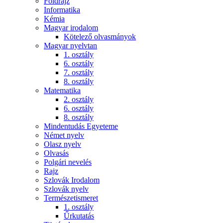
Földrajz
Informatika
Kémia
Magyar irodalom
Kötelező olvasmányok
Magyar nyelvtan
1. osztály
6. osztály
7. osztály
8. osztály
Matematika
2. osztály
6. osztály
8. osztály
Mindentudás Egyeteme
Német nyelv
Olasz nyelv
Olvasás
Polgári nevelés
Rajz
Szlovák Irodalom
Szlovák nyelv
Természetismeret
1. osztály
Űrkutatás