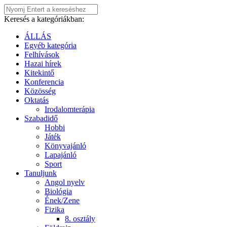
Keresés a kategóriákban:
ÁLLÁS
Egyéb kategória
Felhívások
Hazai hírek
Kitekintő
Konferencia
Közösség
Oktatás
Irodalomterápia
Szabadidő
Hobbi
Játék
Könyvajánló
Lapajánló
Sport
Tanuljunk
Angol nyelv
Biológia
Ének/Zene
Fizika
8. osztály