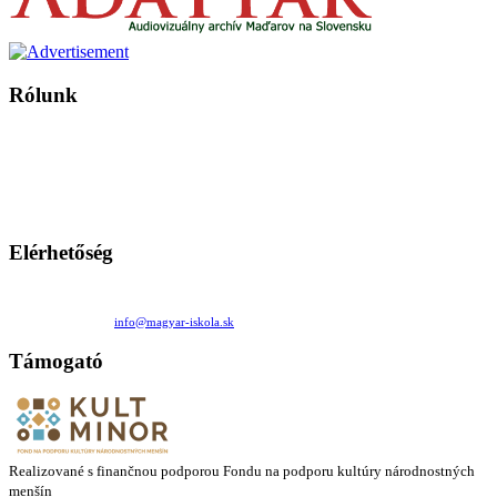
Rólunk
A Magyar Iskola a szlovákiai magyar iskolák, tanárok, szülők és
persze a diákok fóruma
Ezen az oldalon esetenként olyan írások jelennek meg, amelyek a hagyományos iskolafelfogástól eltérő
mintákat népszerűsítenek. Ennek következtében előfordulhat, hogy az idetévedő kiskorú felhasználók
látóköre gyorsabban szélesedik, mint azt a szülők esetleg szeretnék.
Elérhetőség
Családi Kör Egyesület/Združenie rod. kruhov
Medzilaborecká 17, 82101 Bratislava
+421 911 732 190 |
info@magyar-iskola.sk
Támogató
Realizované s finančnou podporou Fondu na podporu kultúry národnostných
menšín