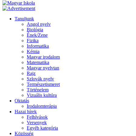
Tanuljunk
Angol nyelv
Biológia
Ének/Zene
Fizika
Informatika
Kémia
Magyar irodalom
Matematika
Magyar nyelvtan
Rajz
Szlovák nyelv
Természetismeret
Történelem
Vizuális kultúra
Oktatás
Irodalomterápia
Hazai hírek
Felhívások
Versenyek
Egyéb kategória
Közösség