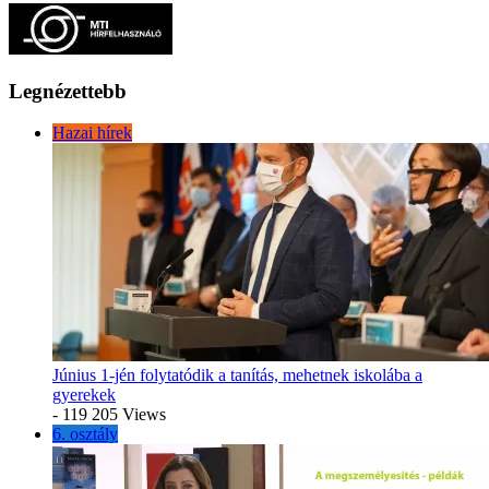
Legnézettebb
Hazai hírek
Június 1-jén folytatódik a tanítás, mehetnek iskolába a
gyerekek
- 119 205 Views
6. osztály