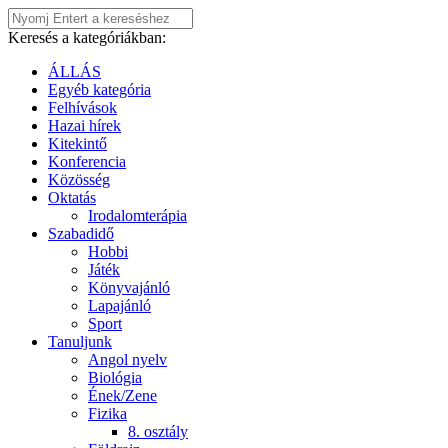
Keresés a kategóriákban:
ÁLLÁS
Egyéb kategória
Felhívások
Hazai hírek
Kitekintő
Konferencia
Közösség
Oktatás
Irodalomterápia
Szabadidő
Hobbi
Játék
Könyvajánló
Lapajánló
Sport
Tanuljunk
Angol nyelv
Biológia
Ének/Zene
Fizika
8. osztály