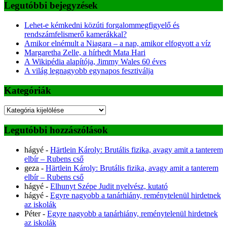
Legutóbbi bejegyzések
Lehet-e kémkedni közúti forgalommegfigyelő és
rendszámfelismerő kamerákkal?
Amikor elnémult a Niagara – a nap, amikor elfogyott a víz
Margaretha Zelle, a hírhedt Mata Hari
A Wikipédia alapítója, Jimmy Wales 60 éves
A világ legnagyobb egynapos fesztiválja
Kategóriák
Kategóriák
Legutóbbi hozzászólások
hágyé
-
Härtlein Károly: Brutális fizika, avagy amit a tanterem
elbír – Rubens cső
geza
-
Härtlein Károly: Brutális fizika, avagy amit a tanterem
elbír – Rubens cső
hágyé
-
Elhunyt Szépe Judit nyelvész, kutató
hágyé
-
Egyre nagyobb a tanárhiány, reménytelenül hirdetnek
az iskolák
Péter
-
Egyre nagyobb a tanárhiány, reménytelenül hirdetnek
az iskolák