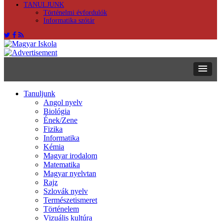
TANULJUNK
Történelmi évfordulók
Informatika szótár
Tanuljunk
Angol nyelv
Biológia
Ének/Zene
Fizika
Informatika
Kémia
Magyar irodalom
Matematika
Magyar nyelvtan
Rajz
Szlovák nyelv
Természetismeret
Történelem
Vizuális kultúra