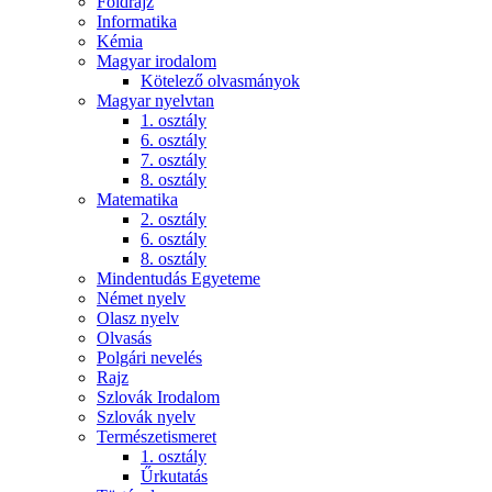
Földrajz
Informatika
Kémia
Magyar irodalom
Kötelező olvasmányok
Magyar nyelvtan
1. osztály
6. osztály
7. osztály
8. osztály
Matematika
2. osztály
6. osztály
8. osztály
Mindentudás Egyeteme
Német nyelv
Olasz nyelv
Olvasás
Polgári nevelés
Rajz
Szlovák Irodalom
Szlovák nyelv
Természetismeret
1. osztály
Űrkutatás