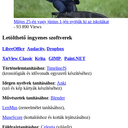
Május 25-én vagy június 1-jén nyitják ki az iskolákat
- 93 890 Views
Letölthető ingyenes szoftverek
LibreOffice
Audacity
,
Dropbox
XnView Classic
Krita
,
GIMP
,
Paint.NET
Történelemtanításhoz
:
TimelineJS
(kronológiák és idővonalk egyszerű készítéséhez)
Idegen nyelvek tanításához
:
Anki
(szó és kép kártyák készítéséhez)
Művészetek tanításához
:
Blender
LenMus
(zeneelmélet tanításához),
MuseScore
(kottaíráshoz és kották lejátszásához)
Földrajztanításhoz
:
Celestia
(világűr),