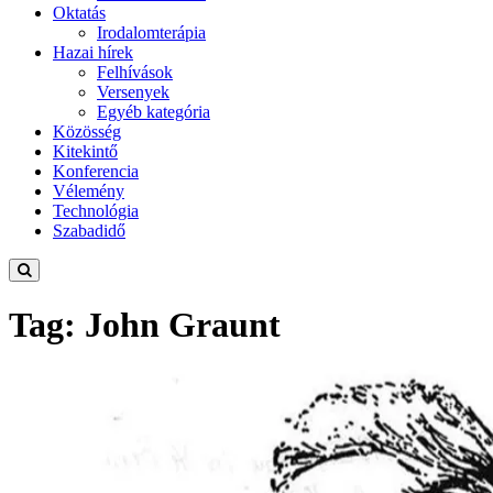
Oktatás
Irodalomterápia
Hazai hírek
Felhívások
Versenyek
Egyéb kategória
Közösség
Kitekintő
Konferencia
Vélemény
Technológia
Szabadidő
Tag: John Graunt