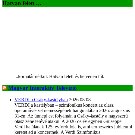
Hatvan felett …
...korhatár nélkül. Hatvan felett és hetvenen túl.
Magyar Interaktív Televízió
VERDI a Csáky-kastélyban
2026.08.08.
VERDI a kastélyban – szimfonikus koncert az olasz
operaművészet nemességének hangulatában 2026. augusztus
31-én. Az ünnepi est folyamán a Csáky-kastély a nagyszerű
olasz zene terévé alakul. A 2026-os év egyben Giuseppe
Verdi halálának 125. évfordulója is, ami természetes jubileumi
keretet ad a koncertnek. A Verdi Szimfonikus