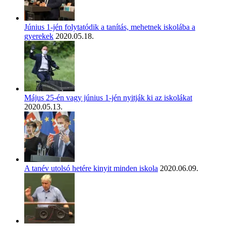
Június 1-jén folytatódik a tanítás, mehetnek iskolába a
gyerekek
2020.05.18.
Május 25-én vagy június 1-jén nyitják ki az iskolákat
2020.05.13.
A tanév utolsó hetére kinyit minden iskola
2020.06.09.