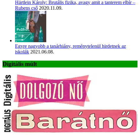
Härtlein Károly: Brutális fizika, avagy amit a tanterem elbír –
Rubens cső
2020.11.09.
Egyre nagyobb a tanárhiány, reménytelenül hirdetnek az
iskolák
2021.06.08.
Digitális múlt