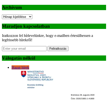
Archívum
Archívum
Maradjon kapcsolatban
Iratkozzon fel hírlevelünkre, hogy e-mailben értesülhessen a
legfrissebb hírekről!
Feliratkozás
Válogatás nélkül
Hazai hírek