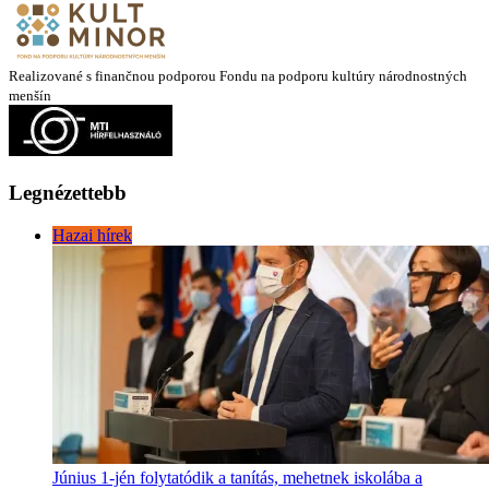
Realizované s finančnou podporou Fondu na podporu kultúry národnostných
menšín
Legnézettebb
Hazai hírek
Június 1-jén folytatódik a tanítás, mehetnek iskolába a