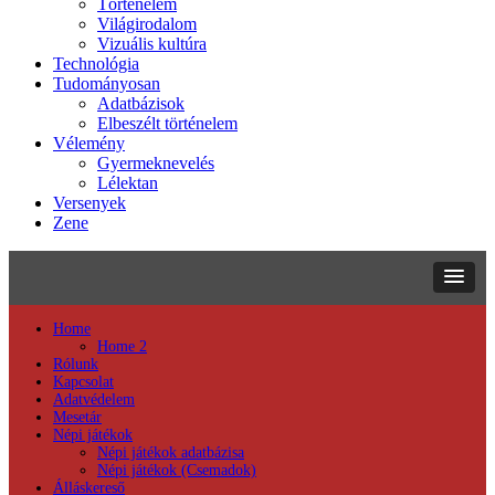
Történelem
Világirodalom
Vizuális kultúra
Technológia
Tudományosan
Adatbázisok
Elbeszélt történelem
Vélemény
Gyermeknevelés
Lélektan
Versenyek
Zene
Home
Home 2
Rólunk
Kapcsolat
Adatvédelem
Mesetár
Népi játékok
Népi játékok adatbázisa
Népi játékok (Csemadok)
Álláskereső