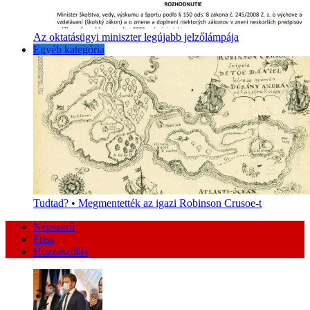
Az oktatásügyi miniszter legújabb jelzőlámpája
Egyéb kategória
Tudtad? • Megmentették az igazi Robinson Crusoe-t
Népszerű
Friss
Hozzászólás