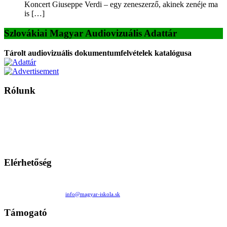
Koncert Giuseppe Verdi – egy zeneszerző, akinek zenéje ma
is […]
Szlovákiai Magyar Audiovizuális Adattár
Tárolt audiovizuális dokumentumfelvételek katalógusa
Rólunk
A Magyar Iskola a szlovákiai magyar iskolák, tanárok, szülők és
persze a diákok fóruma
Ezen az oldalon esetenként olyan írások jelennek meg, amelyek a hagyományos iskolafelfogástól eltérő
mintákat népszerűsítenek. Ennek következtében előfordulhat, hogy az idetévedő kiskorú felhasználók
látóköre gyorsabban szélesedik, mint azt a szülők esetleg szeretnék.
Elérhetőség
Családi Kör Egyesület/Združenie rod. kruhov
Medzilaborecká 17, 82101 Bratislava
+421 911 732 190 |
info@magyar-iskola.sk
Támogató