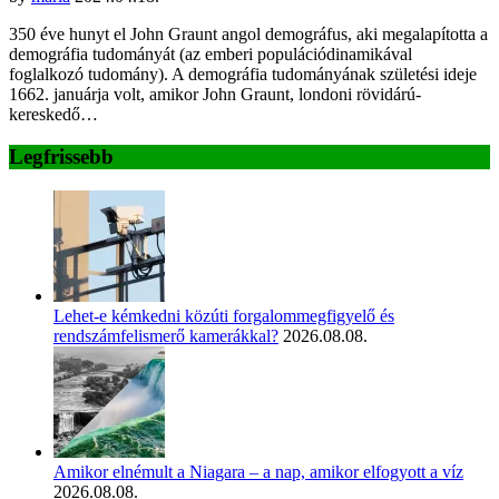
350 éve hunyt el John Graunt angol demográfus, aki megalapította a
demográfia tudományát (az emberi populációdinamikával
foglalkozó tudomány). A demográfia tudományának születési ideje
1662. januárja volt, amikor John Graunt, londoni rövidárú-
kereskedő…
Legfrissebb
Lehet-e kémkedni közúti forgalommegfigyelő és
rendszámfelismerő kamerákkal?
2026.08.08.
Amikor elnémult a Niagara – a nap, amikor elfogyott a víz
2026.08.08.