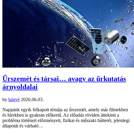
Űrszemét és társai… avagy az űrkutatás
árnyoldalai
by
hágyé
2026.06.03.
Napjaink egyik felkapott témája az űrszemét, amely már filmekben
és hírekben is gyakran előkerül. Az előadás röviden áttekinti a
probléma történeti előzményeit, fizikai és műszaki hátterét, jelenlegi
állapotát és várható…