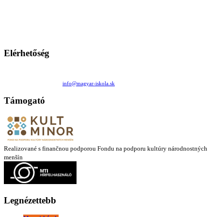
A Magyar Iskola a szlovákiai magyar iskolák, tanárok, szülők és
persze a diákok fóruma
Ezen az oldalon esetenként olyan írások jelennek meg, amelyek a hagyományos iskolafelfogástól eltérő
mintákat népszerűsítenek. Ennek következtében előfordulhat, hogy az idetévedő kiskorú felhasználók
látóköre gyorsabban szélesedik, mint azt a szülők esetleg szeretnék.
Elérhetőség
Családi Kör Egyesület/Združenie rod. kruhov
Medzilaborecká 17, 82101 Bratislava
+421 911 732 190 |
info@magyar-iskola.sk
Támogató
Realizované s finančnou podporou Fondu na podporu kultúry národnostných
menšín
Legnézettebb