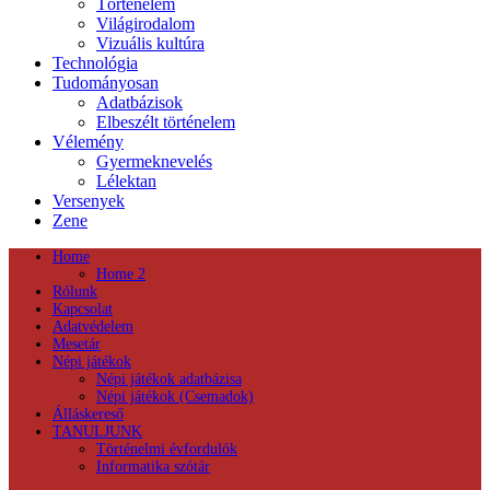
Történelem
Világirodalom
Vizuális kultúra
Technológia
Tudományosan
Adatbázisok
Elbeszélt történelem
Vélemény
Gyermeknevelés
Lélektan
Versenyek
Zene
Home
Home 2
Rólunk
Kapcsolat
Adatvédelem
Mesetár
Népi játékok
Népi játékok adatbázisa
Népi játékok (Csemadok)
Álláskereső
TANULJUNK
Történelmi évfordulók
Informatika szótár