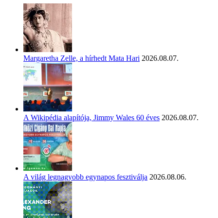
Margaretha Zelle, a hírhedt Mata Hari
2026.08.07.
A Wikipédia alapítója, Jimmy Wales 60 éves
2026.08.07.
A világ legnagyobb egynapos fesztiválja
2026.08.06.