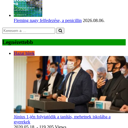
Fleming nagy felfedezése, a penicillin
2026.08.06.
Legnézettebb
Hazai hírek
Június 1-jén folytatódik a tanítás, mehetnek iskolába a
gyerekek
2020.05.18.
- 119 205 Views