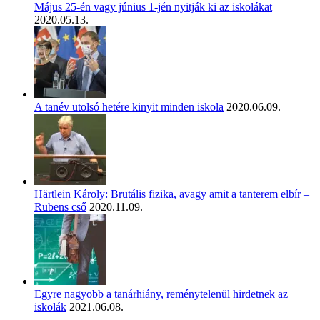
Május 25-én vagy június 1-jén nyitják ki az iskolákat
2020.05.13.
A tanév utolsó hetére kinyit minden iskola
2020.06.09.
Härtlein Károly: Brutális fizika, avagy amit a tanterem elbír –
Rubens cső
2020.11.09.
Egyre nagyobb a tanárhiány, reménytelenül hirdetnek az
iskolák
2021.06.08.