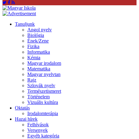
Tanuljunk
Angol nyelv
Biológia
Ének/Zene
Fizika
Informatika
Kémia
Magyar irodalom
Matematika
Magyar nyelvtan
Rajz
Szlovák nyelv
Természetismeret
Történelem
Vizuális kultúra
Oktatás
Irodalomterápia
Hazai hírek
Felhívások
Versenyek
Egyéb kategória