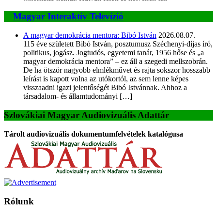
Magyar Interaktív Televízió
A magyar demokrácia mentora: Bibó István
2026.08.07.
115 éve született Bibó István, posztumusz Széchenyi-díjas író,
politikus, jogász. Jogtudós, egyetemi tanár, 1956 hőse és „a
magyar demokrácia mentora” – ez áll a szegedi mellszobrán.
De ha ötször nagyobb elmlékművet és rajta sokszor hosszabb
leírást is kapott volna az utókortól, az sem lenne képes
visszaadni igazi jelentőségét Bibó Istvánnak. Ahhoz a
társadalom- és államtudományi […]
Szlovákiai Magyar Audiovizuális Adattár
Tárolt audiovizuális dokumentumfelvételek katalógusa
Rólunk