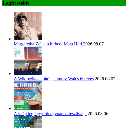
Legfrissebb
Margaretha Zelle, a hírhedt Mata Hari
2026.08.07.
A Wikipédia alapítója, Jimmy Wales 60 éves
2026.08.07.
A világ legnagyobb egynapos fesztiválja
2026.08.06.