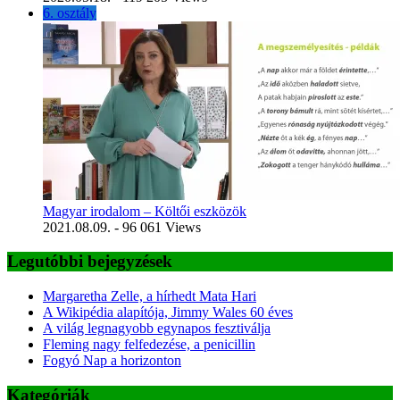
6. osztály
Magyar irodalom – Költői eszközök
2021.08.09.
- 96 061 Views
Legutóbbi bejegyzések
Margaretha Zelle, a hírhedt Mata Hari
A Wikipédia alapítója, Jimmy Wales 60 éves
A világ legnagyobb egynapos fesztiválja
Fleming nagy felfedezése, a penicillin
Fogyó Nap a horizonton
Kategóriák