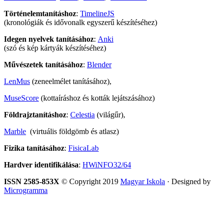
Történelemtanításhoz
:
TimelineJS
(kronológiák és idővonalk egyszerű készítéséhez)
Idegen nyelvek tanításához
:
Anki
(szó és kép kártyák készítéséhez)
Művészetek tanításához
:
Blender
LenMus
(zeneelmélet tanításához),
MuseScore
(kottaíráshoz és kották lejátszásához)
Földrajztanításhoz
:
Celestia
(világűr),
Marble
(virtuális földgömb és atlasz)
Fizika tanításához
:
FisicaLab
Hardver identifikálása
:
HWiNFO32/64
ISSN 2585-853X
© Copyright 2019
Magyar Iskola
· Designed by
Microgramma