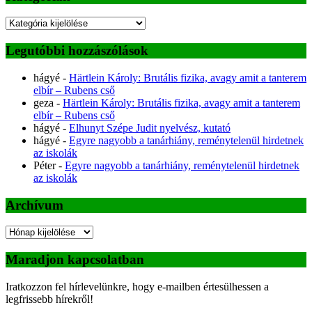
Kategóriák
Legutóbbi hozzászólások
hágyé
-
Härtlein Károly: Brutális fizika, avagy amit a tanterem
elbír – Rubens cső
geza
-
Härtlein Károly: Brutális fizika, avagy amit a tanterem
elbír – Rubens cső
hágyé
-
Elhunyt Szépe Judit nyelvész, kutató
hágyé
-
Egyre nagyobb a tanárhiány, reménytelenül hirdetnek
az iskolák
Péter
-
Egyre nagyobb a tanárhiány, reménytelenül hirdetnek
az iskolák
Archívum
Archívum
Maradjon kapcsolatban
Iratkozzon fel hírlevelünkre, hogy e-mailben értesülhessen a
legfrissebb hírekről!