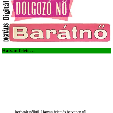
Hatvan felett …
...korhatár nélkül. Hatvan felett és hetvenen túl.