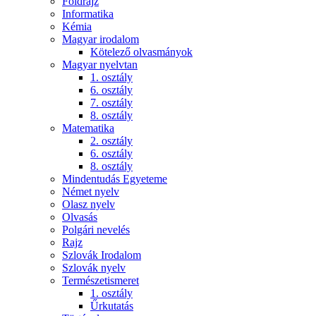
Földrajz
Informatika
Kémia
Magyar irodalom
Kötelező olvasmányok
Magyar nyelvtan
1. osztály
6. osztály
7. osztály
8. osztály
Matematika
2. osztály
6. osztály
8. osztály
Mindentudás Egyeteme
Német nyelv
Olasz nyelv
Olvasás
Polgári nevelés
Rajz
Szlovák Irodalom
Szlovák nyelv
Természetismeret
1. osztály
Űrkutatás