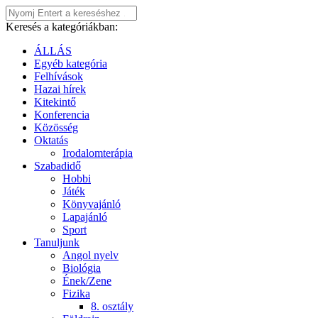
Keresés a kategóriákban:
ÁLLÁS
Egyéb kategória
Felhívások
Hazai hírek
Kitekintő
Konferencia
Közösség
Oktatás
Irodalomterápia
Szabadidő
Hobbi
Játék
Könyvajánló
Lapajánló
Sport
Tanuljunk
Angol nyelv
Biológia
Ének/Zene
Fizika
8. osztály