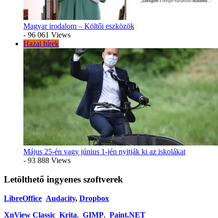
Magyar irodalom – Költői eszközök
- 96 061 Views
Hazai hírek
Május 25-én vagy június 1-jén nyitják ki az iskolákat
- 93 888 Views
Letölthető ingyenes szoftverek
LibreOffice
Audacity
,
Dropbox
XnView Classic
Krita
,
GIMP
,
Paint.NET