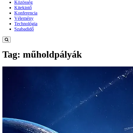
Közösség
Kitekintő
Konferencia
Vélemény
Technológia
Szabadidő
Tag: műholdpályák