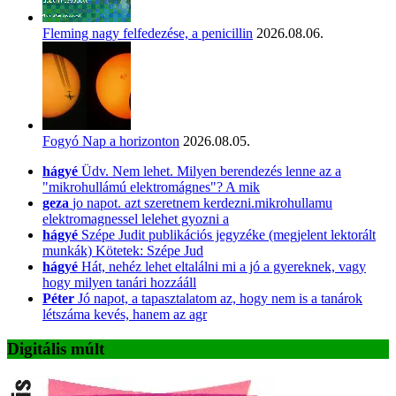
Fleming nagy felfedezése, a penicillin
2026.08.06.
Fogyó Nap a horizonton
2026.08.05.
hágyé
Üdv. Nem lehet. Milyen berendezés lenne az a
"mikrohullámú elektromágnes"? A mik
geza
jo napot. azt szeretnem kerdezni.mikrohullamu
elektromagnessel lelehet gyozni a
hágyé
Szépe Judit publikációs jegyzéke (megjelent lektorált
munkák) Kötetek: Szépe Jud
hágyé
Hát, nehéz lehet eltalálni mi a jó a gyereknek, vagy
hogy milyen tanári hozzááll
Péter
Jó napot, a tapasztalatom az, hogy nem is a tanárok
létszáma kevés, hanem az agr
Digitális múlt