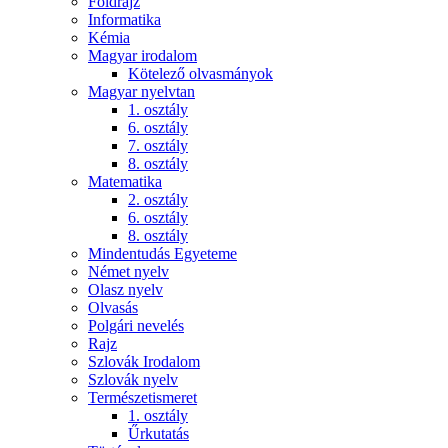
Földrajz
Informatika
Kémia
Magyar irodalom
Kötelező olvasmányok
Magyar nyelvtan
1. osztály
6. osztály
7. osztály
8. osztály
Matematika
2. osztály
6. osztály
8. osztály
Mindentudás Egyeteme
Német nyelv
Olasz nyelv
Olvasás
Polgári nevelés
Rajz
Szlovák Irodalom
Szlovák nyelv
Természetismeret
1. osztály
Űrkutatás