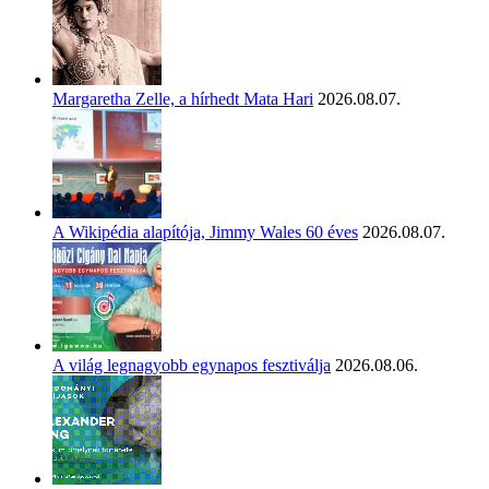
Margaretha Zelle, a hírhedt Mata Hari
2026.08.07.
A Wikipédia alapítója, Jimmy Wales 60 éves
2026.08.07.
A világ legnagyobb egynapos fesztiválja
2026.08.06.