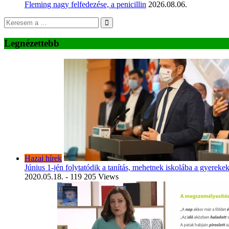
Fleming nagy felfedezése, a penicillin
2026.08.06.
Legnézettebb
Hazai hírek
Június 1-jén folytatódik a tanítás, mehetnek iskolába a gyereke
2020.05.18.
- 119 205 Views