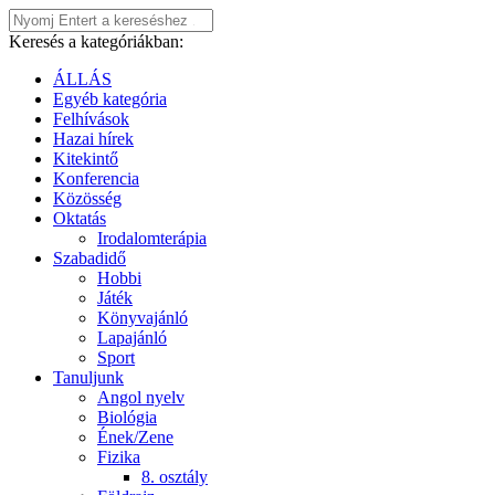
Keresés a kategóriákban:
ÁLLÁS
Egyéb kategória
Felhívások
Hazai hírek
Kitekintő
Konferencia
Közösség
Oktatás
Irodalomterápia
Szabadidő
Hobbi
Játék
Könyvajánló
Lapajánló
Sport
Tanuljunk
Angol nyelv
Biológia
Ének/Zene
Fizika
8. osztály