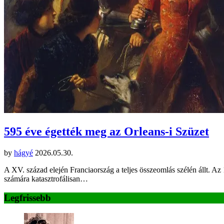
595 éve égették meg az Orleans-i Szüzet
by
hágyé
2026.05.30.
A XV. század elején Franciaország a teljes összeomlás szélén állt. A
számára katasztrofálisan…
Legfrissebb