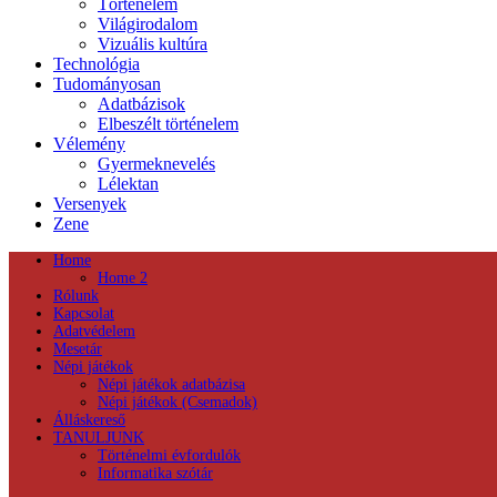
Történelem
Világirodalom
Vizuális kultúra
Technológia
Tudományosan
Adatbázisok
Elbeszélt történelem
Vélemény
Gyermeknevelés
Lélektan
Versenyek
Zene
Home
Home 2
Rólunk
Kapcsolat
Adatvédelem
Mesetár
Népi játékok
Népi játékok adatbázisa
Népi játékok (Csemadok)
Álláskereső
TANULJUNK
Történelmi évfordulók
Informatika szótár