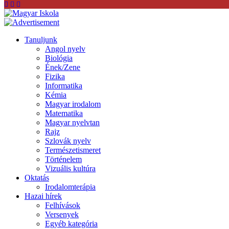
Tanuljunk
Angol nyelv
Biológia
Ének/Zene
Fizika
Informatika
Kémia
Magyar irodalom
Matematika
Magyar nyelvtan
Rajz
Szlovák nyelv
Természetismeret
Történelem
Vizuális kultúra
Oktatás
Irodalomterápia
Hazai hírek
Felhívások
Versenyek
Egyéb kategória