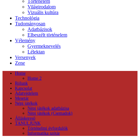
Történelem
Világirodalom
Vizuális kultúra
Technológia
Tudományosan
Adatbázisok
Elbeszélt történelem
Vélemény
Gyermeknevelés
Lélektan
Versenyek
Zene
Home
Home 2
Rólunk
Kapcsolat
Adatvédelem
Mesetár
Népi játékok
Népi játékok adatbázisa
Népi játékok (Csemadok)
Álláskereső
TANULJUNK
Történelmi évfordulók
Informatika szótár