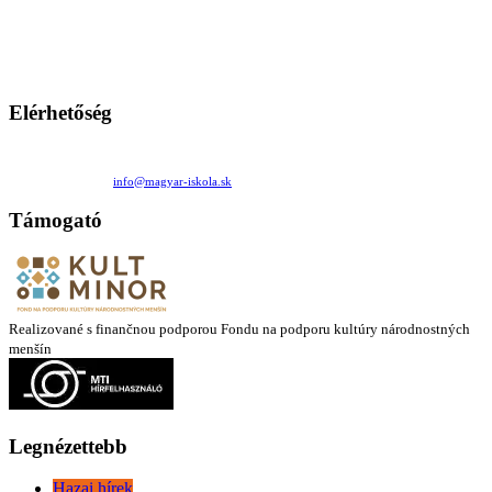
persze a diákok fóruma
Ezen az oldalon esetenként olyan írások jelennek meg, amelyek a hagyományos iskolafelfogástól eltérő
mintákat népszerűsítenek. Ennek következtében előfordulhat, hogy az idetévedő kiskorú felhasználók
látóköre gyorsabban szélesedik, mint azt a szülők esetleg szeretnék.
Elérhetőség
Családi Kör Egyesület/Združenie rod. kruhov
Medzilaborecká 17, 82101 Bratislava
+421 911 732 190 |
info@magyar-iskola.sk
Támogató
Realizované s finančnou podporou Fondu na podporu kultúry národnostných
menšín
Legnézettebb
Hazai hírek