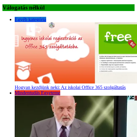
Válogatás nélkül
Egyéb kategória
Hogyan kezdjünk neki: Az iskolai Office 365 szolgáltatás
Mindentudás Egyeteme