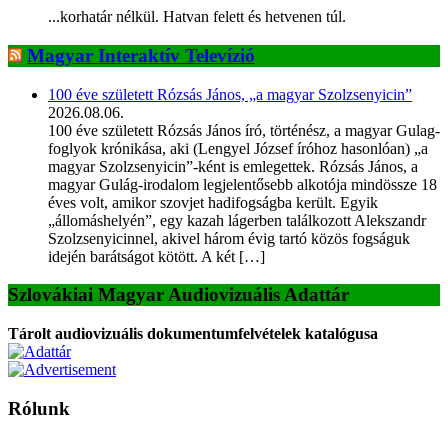
...korhatár nélkül. Hatvan felett és hetvenen túl.
Magyar Interaktív Televízió
100 éve született Rózsás János, „a magyar Szolzsenyicin”
2026.08.06.
100 éve született Rózsás János író, történész, a magyar Gulag-
foglyok krónikása, aki (Lengyel József íróhoz hasonlóan) „a
magyar Szolzsenyicin”-ként is emlegettek. Rózsás János, a
magyar Gulág-irodalom legjelentősebb alkotója mindössze 18
éves volt, amikor szovjet hadifogságba került. Egyik
„állomáshelyén”, egy kazah lágerben találkozott Alekszandr
Szolzsenyicinnel, akivel három évig tartó közös fogságuk
idején barátságot kötött. A két […]
Szlovákiai Magyar Audiovizuális Adattár
Tárolt audiovizuális dokumentumfelvételek katalógusa
Rólunk
A Magyar Iskola a szlovákiai magyar iskolák, tanárok, szülők és