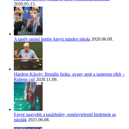
2020.05.13.
A tanév utolsó hetére kinyit minden iskola
2020.06.09.
Härtlein Károly: Brutális fizika, avagy amit a tanterem elbír –
Rubens cső
2020.11.09.
Egyre nagyobb a tanárhiány, reménytelenül hirdetnek az
iskolák
2021.06.08.