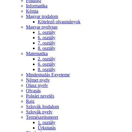
Földrajz
Informatika
Kémia
Magyar irodalom
Kötelező olvasmányok
Magyar nyelvtan
1. osztály
6. osztály
7. osztály
8. osztály
Matematika
2. osztály
6. osztály
8. osztály
Mindentudás Egyeteme
Német nyelv
Olasz nyelv
Olvasás
Polgári nevelés
Rajz
Szlovák Irodalom
Szlovák nyelv
Természetismeret
1. osztály
Űrkutatás