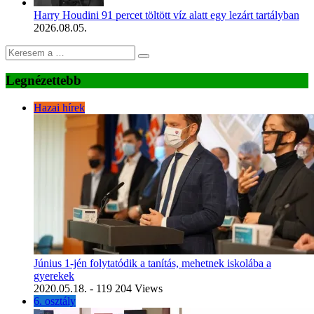
Harry Houdini 91 percet töltött víz alatt egy lezárt tartályban
2026.08.05.
Legnézettebb
Hazai hírek
Június 1-jén folytatódik a tanítás, mehetnek iskolába a
gyerekek
2020.05.18.
- 119 204 Views
6. osztály