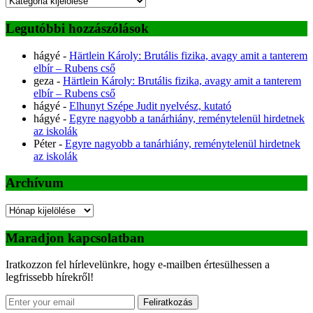
Legutóbbi hozzászólások
hágyé
-
Härtlein Károly: Brutális fizika, avagy amit a tanterem
elbír – Rubens cső
geza
-
Härtlein Károly: Brutális fizika, avagy amit a tanterem
elbír – Rubens cső
hágyé
-
Elhunyt Szépe Judit nyelvész, kutató
hágyé
-
Egyre nagyobb a tanárhiány, reménytelenül hirdetnek
az iskolák
Péter
-
Egyre nagyobb a tanárhiány, reménytelenül hirdetnek
az iskolák
Archívum
Archívum
Maradjon kapcsolatban
Iratkozzon fel hírlevelünkre, hogy e-mailben értesülhessen a
legfrissebb hírekről!
Feliratkozás