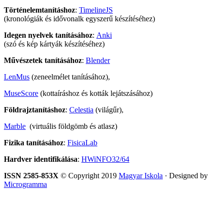
Történelemtanításhoz
:
TimelineJS
(kronológiák és idővonalk egyszerű készítéséhez)
Idegen nyelvek tanításához
:
Anki
(szó és kép kártyák készítéséhez)
Művészetek tanításához
:
Blender
LenMus
(zeneelmélet tanításához),
MuseScore
(kottaíráshoz és kották lejátszásához)
Földrajztanításhoz
:
Celestia
(világűr),
Marble
(virtuális földgömb és atlasz)
Fizika tanításához
:
FisicaLab
Hardver identifikálása
:
HWiNFO32/64
ISSN 2585-853X
© Copyright 2019
Magyar Iskola
· Designed by
Microgramma