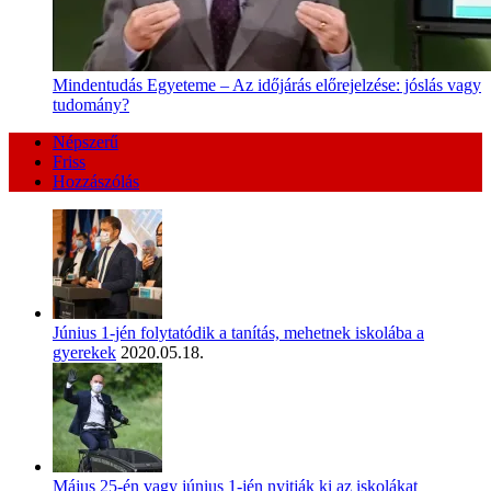
Mindentudás Egyeteme – Az időjárás előrejelzése: jóslás vagy
tudomány?
Népszerű
Friss
Hozzászólás
Június 1-jén folytatódik a tanítás, mehetnek iskolába a
gyerekek
2020.05.18.
Május 25-én vagy június 1-jén nyitják ki az iskolákat