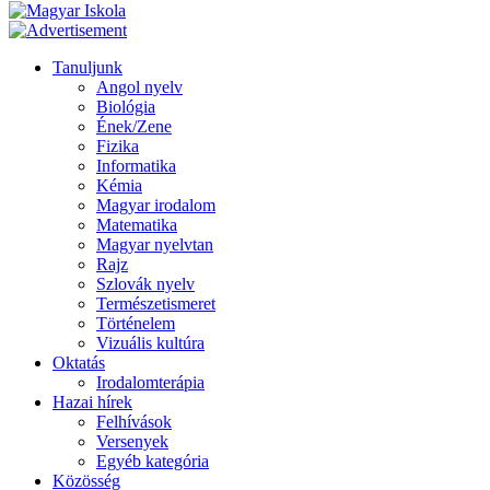
Tanuljunk
Angol nyelv
Biológia
Ének/Zene
Fizika
Informatika
Kémia
Magyar irodalom
Matematika
Magyar nyelvtan
Rajz
Szlovák nyelv
Természetismeret
Történelem
Vizuális kultúra
Oktatás
Irodalomterápia
Hazai hírek
Felhívások
Versenyek
Egyéb kategória
Közösség