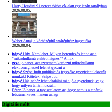
Harry Houdini 91 percet töltött víz alatt egy lezárt tartályban
2026.08.05.
Weber Antal, a kórházépítő sztárépítész hagyatéka
2026.08.04.
hágyé
Üdv. Nem lehet. Milyen berendezés lenne az a
"mikrohullámú elektromágnes"? A mik
geza
jo napot. azt szeretnem kerdezni.mikrohullamu
elektromagnessel lelehet gyozni a
hágyé
Szépe Judit publikációs jegyzéke (megjelent lektorált
munkák) Kötetek: Szépe Jud
hágyé
Hát, nehéz lehet eltalálni mi a jó a gyereknek, vagy
hogy milyen tanári hozzááll
Péter
Jó napot, a tapasztalatom az, hogy nem is a tanárok
létszáma kevés, hanem az agr
Digitális múlt