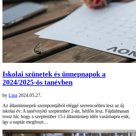
Iskolai szünetek és ünnepnapok a
2024/2025-ös tanévben
by
Lina
2024.05.27.
Az államünnepek szempontjából eléggé szerencsétlen lesz az új
iskolai év. A tanévnyitó szeptember 2-án, hétfőn lesz. Fájdalmasan
rossz hír, hogy a szeptember 15-i államünnep idén vasárnapra esik,
így a naptár megfoszt…