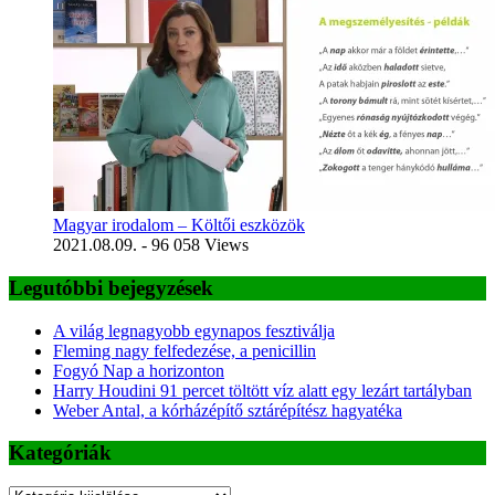
Magyar irodalom – Költői eszközök
2021.08.09.
- 96 058 Views
Legutóbbi bejegyzések
A világ legnagyobb egynapos fesztiválja
Fleming nagy felfedezése, a penicillin
Fogyó Nap a horizonton
Harry Houdini 91 percet töltött víz alatt egy lezárt tartályban
Weber Antal, a kórházépítő sztárépítész hagyatéka
Kategóriák
Kategóriák