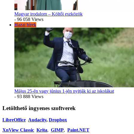
Magyar irodalom – Költői eszközök
- 96 058 Views
Hazai hírek
Május 25-én vagy június 1-jén nyitják ki az iskolákat
- 93 888 Views
Letölthető ingyenes szoftverek
LibreOffice
Audacity
,
Dropbox
XnView Classic
Krita
,
GIMP
,
Paint.NET