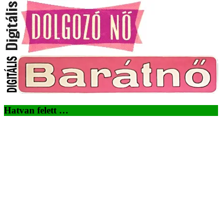
Hatvan felett …