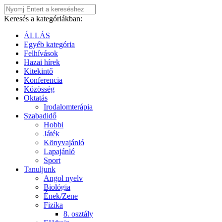
Keresés a kategóriákban:
ÁLLÁS
Egyéb kategória
Felhívások
Hazai hírek
Kitekintő
Konferencia
Közösség
Oktatás
Irodalomterápia
Szabadidő
Hobbi
Játék
Könyvajánló
Lapajánló
Sport
Tanuljunk
Angol nyelv
Biológia
Ének/Zene
Fizika
8. osztály