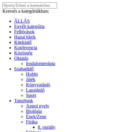
Keresés a kategóriákban:
ÁLLÁS
Egyéb kategória
Felhívások
Hazai hírek
Kitekintő
Konferencia
Közösség
Oktatás
Irodalomterápia
Szabadidő
Hobbi
Játék
Könyvajánló
Lapajánló
Sport
Tanuljunk
Angol nyelv
Biológia
Ének/Zene
Fizika
8. osztály