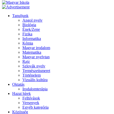
Tanuljunk
Angol nyelv
Biológia
Ének/Zene
Fizika
Informatika
Kémia
Magyar irodalom
Matematika
Magyar nyelvtan
Rajz
Szlovák nyelv
Természetismeret
Történelem
Vizuális kultúra
Oktatás
Irodalomterápia
Hazai hírek
Felhívások
Versenyek
Egyéb kategória
Közösség