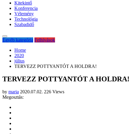
Kitekintő
Konferencia
Vélemény
Technológia
Szabadidő
Egyéb kategória
Felhívások
Home
2020
július
TERVEZZ POTTYANTÓT A HOLDRA!
TERVEZZ POTTYANTÓT A HOLDRA!
by
maria
2020.07.02.
226 Views
Megosztás: