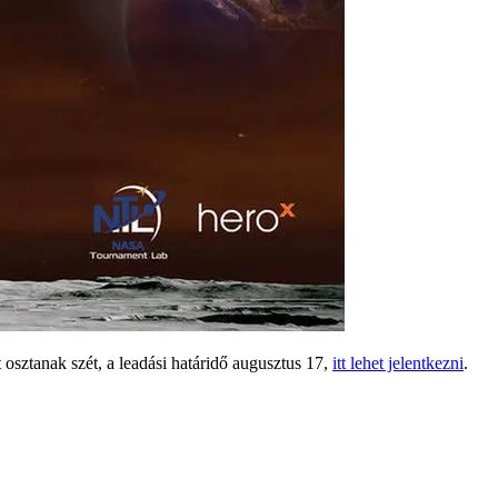
t osztanak szét, a leadási határidő augusztus 17,
itt lehet jelentkezni
.