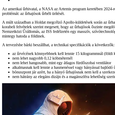
Az amerikai űrhivatal, a NASA az Artemis program keretében 2024-re te
problémát: az űrhajósok űrbéli ürítését.
A múlt században a Holdat megcélzó Apollo-küldetések során az űrhajó
korabeli felvételek szerint megesett, hogy az űrhajósok őszinte megd
Nemzetközi Űrállomás, az ISS fedélzetén egy masszív, szívótechnológi
mintegy hatoda a földinek.
A tervezésbe bárki beszállhat, a technikai specifikációk a következők:
az űrvécének könnyebbnek kell lennie 15 kilogrammnál (földi
nem lehet nagyobb 0,12 köbméternél
nem lehet hangosabb, mint egy átlagos fürdőszobai ventilátor
alkalmasnak kell lennie a hasmenéssel vagy hányással bajlódó 
bónuszpont jár azért, ha a hányó űrhajósnak nem kell a szerkeze
nem hátrány az elegáns dizájn és a magánszféra lehetőség szerinti