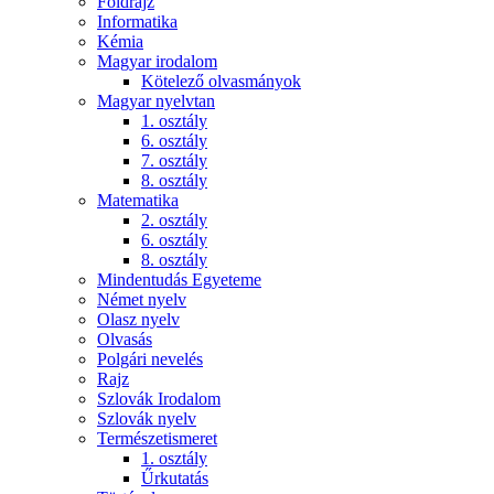
Földrajz
Informatika
Kémia
Magyar irodalom
Kötelező olvasmányok
Magyar nyelvtan
1. osztály
6. osztály
7. osztály
8. osztály
Matematika
2. osztály
6. osztály
8. osztály
Mindentudás Egyeteme
Német nyelv
Olasz nyelv
Olvasás
Polgári nevelés
Rajz
Szlovák Irodalom
Szlovák nyelv
Természetismeret
1. osztály
Űrkutatás