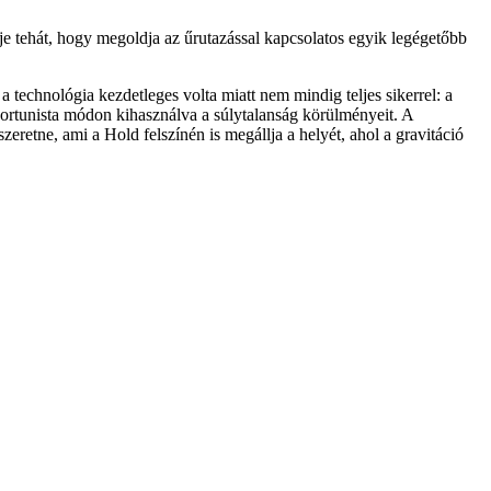
eje tehát, hogy megoldja az űrutazással kapcsolatos egyik legégetőbb
technológia kezdetleges volta miatt nem mindig teljes sikerrel: a
pportunista módon kihasználva a súlytalanság körülményeit. A
etne, ami a Hold felszínén is megállja a helyét, ahol a gravitáció