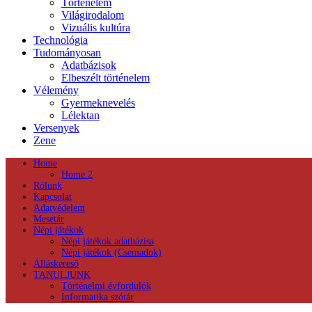
Történelem
Világirodalom
Vizuális kultúra
Technológia
Tudományosan
Adatbázisok
Elbeszélt történelem
Vélemény
Gyermeknevelés
Lélektan
Versenyek
Zene
Home
Home 2
Rólunk
Kapcsolat
Adatvédelem
Mesetár
Népi játékok
Népi játékok adatbázisa
Népi játékok (Csemadok)
Álláskereső
TANULJUNK
Történelmi évfordulók
Informatika szótár