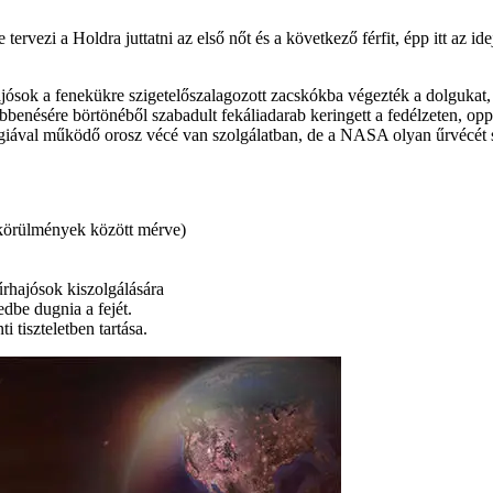
rvezi a Holdra juttatni az első nőt és a következő férfit, épp itt az id
sok a fenekükre szigetelőszalagozott zacskókba végezték a dolgukat, a 
öbbenésére börtönéből szabadult fekáliadarab keringett a fedélzeten, o
ával működő orosz vécé van szolgálatban, de a NASA olyan űrvécét szer
 körülmények között mérve)
űrhajósok kiszolgálására
dbe dugnia a fejét.
 tiszteletben tartása.