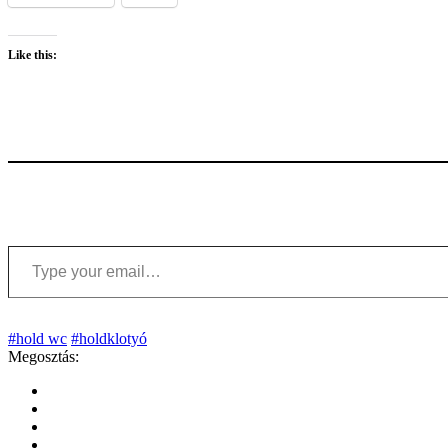
Like this:
Type your email…
#hold wc
#holdklotyó
Megosztás: