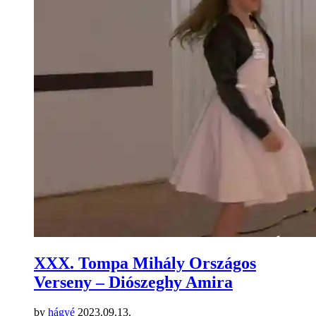
XXX. Tompa Mihály Országos
Verseny – Diószeghy Amira
by
hágyé
2023.09.13.