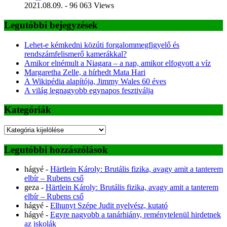
2021.08.09.
- 96 063 Views
Legutóbbi bejegyzések
Lehet-e kémkedni közúti forgalommegfigyelő és
rendszámfelismerő kamerákkal?
Amikor elnémult a Niagara – a nap, amikor elfogyott a víz
Margaretha Zelle, a hírhedt Mata Hari
A Wikipédia alapítója, Jimmy Wales 60 éves
A világ legnagyobb egynapos fesztiválja
Kategóriák
Kategóriák
Legutóbbi hozzászólások
hágyé
-
Härtlein Károly: Brutális fizika, avagy amit a tanterem
elbír – Rubens cső
geza
-
Härtlein Károly: Brutális fizika, avagy amit a tanterem
elbír – Rubens cső
hágyé
-
Elhunyt Szépe Judit nyelvész, kutató
hágyé
-
Egyre nagyobb a tanárhiány, reménytelenül hirdetnek
az iskolák