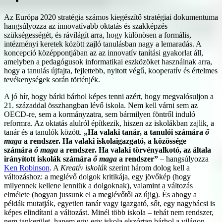
Az Európa 2020 stratégia számos kiegészítő stratégiai dokumentuma
hangsúlyozza az innovatívabb oktatás és szakképzés
szükségességét, és rávilágít arra, hogy különösen a formális,
intézményi keretek között zajló tanulásban nagy a lemaradás. A
koncepció középpontjában az az innovatív tanítási gyakorlat áll,
amelyben a pedagógusok informatikai eszközöket használnak arra,
hogy a tanulás újfajta, fejlettebb, nyitott végű, kooperatív és értelmes
tevékenységek során történjék.
A jó hír, hogy bárki bárhol képes tenni azért, hogy megvalósuljon a
21. századdal összhangban lévő iskola. Nem kell várni sem az
OECD-re, sem a kormányzatra, sem bármilyen föntről induló
reformra. Az oktatás alulról építkezik, hiszen az iskolákban zajlik, a
tanár és a tanulók között.
„Ha valaki tanár, a tanulói számára
ő
maga
a rendszer. Ha valaki iskolaigazgató, a közössége
számára
ő maga
a rendszer. Ha valaki törvényalkotó, az általa
irányított iskolák számára
ő maga
a rendszer”
– hangsúlyozza
Ken Robinson
. A
Kreatív iskolák
szerint három dolog kell a
változáshoz: a meglévő dolgok kritikája, egy jövőkép (hogy
milyennek kellene lenniük a dolgoknak), valamint a változás
elmélete (hogyan jussunk el a meglévőtől az újig). És ahogy a
példák mutatják, egyetlen tanár vagy igazgató, sőt, egy nagybácsi is
képes elindítani a változást. Minél több iskola – tehát nem rendszer,
nem tankerület, hanem egy-egy iskola elszórtan bárhol a világon –