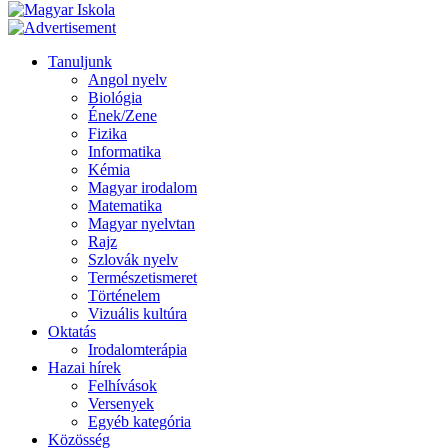
Tanuljunk
Angol nyelv
Biológia
Ének/Zene
Fizika
Informatika
Kémia
Magyar irodalom
Matematika
Magyar nyelvtan
Rajz
Szlovák nyelv
Természetismeret
Történelem
Vizuális kultúra
Oktatás
Irodalomterápia
Hazai hírek
Felhívások
Versenyek
Egyéb kategória
Közösség