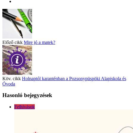
Előző cikk
Mire jó a matek?
Köv. cikk
Holnaptól karanténban a Pozsonypüspöki Alapiskola és
Óvoda
Hasonló bejegyzések
Felhívások