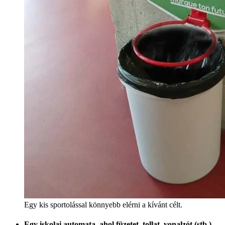
Egy kis sportolással könnyebb elérni a kívánt célt.
Egy iskolai automata, ahol füzetet, tollat, vonalzót (stb.)