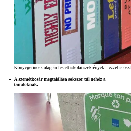
Könyvgerincek alapján festett iskolai szekrények – ezzel is ösz
A szemétkosár megtalálása sokszor túl nehéz a
tanulóknak.