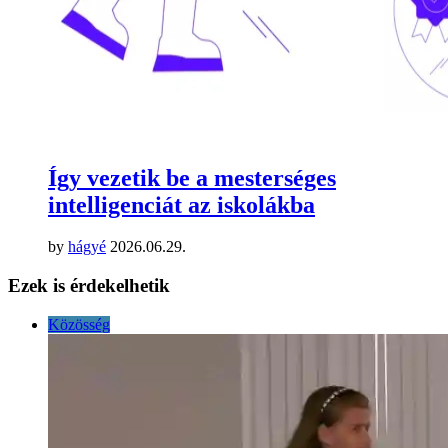
Így vezetik be a mesterséges
intelligenciát az iskolákba
by
hágyé
2026.06.29.
Ezek is érdekelhetik
Közösség