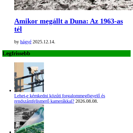
Amikor megállt a Duna: Az 1963-as
tél
by
hágyé
2025.12.14.
Legfrissebb
Lehet-e kémkedni közúti forgalommegfigyelő és
rendszámfelismerő kamerákkal?
2026.08.08.