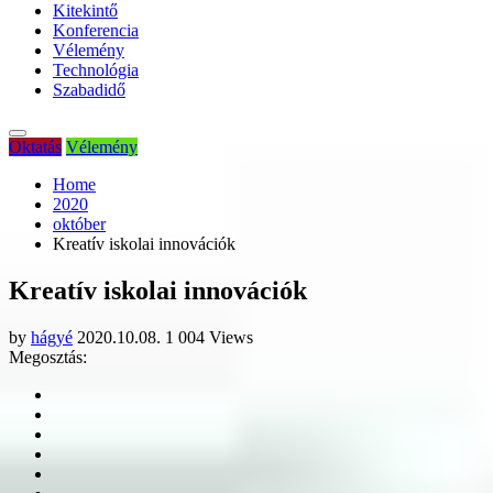
Kitekintő
Konferencia
Vélemény
Technológia
Szabadidő
Oktatás
Vélemény
Home
2020
október
Kreatív iskolai innovációk
Kreatív iskolai innovációk
by
hágyé
2020.10.08.
1 004 Views
Megosztás: