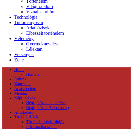
Történelem
Világirodalom
Vizuális kultúra
Technológia
Tudományosan
Adatbázisok
Elbeszélt történelem
Vélemény
Gyermeknevelés
Lélektan
Versenyek
Zene
Home
Home 2
Rólunk
Kapcsolat
Adatvédelem
Mesetár
Népi játékok
Népi játékok adatbázisa
Népi játékok (Csemadok)
Álláskereső
TANULJUNK
Történelmi évfordulók
Informatika szótár