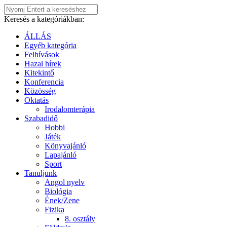
Keresés a kategóriákban:
ÁLLÁS
Egyéb kategória
Felhívások
Hazai hírek
Kitekintő
Konferencia
Közösség
Oktatás
Irodalomterápia
Szabadidő
Hobbi
Játék
Könyvajánló
Lapajánló
Sport
Tanuljunk
Angol nyelv
Biológia
Ének/Zene
Fizika
8. osztály