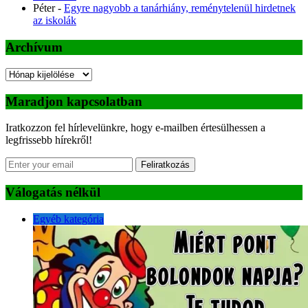
Péter
-
Egyre nagyobb a tanárhiány, reménytelenül hirdetnek
az iskolák
Archívum
Archívum
Maradjon kapcsolatban
Iratkozzon fel hírlevelünkre, hogy e-mailben értesülhessen a
legfrissebb hírekről!
Feliratkozás
Válogatás nélkül
Egyéb kategória