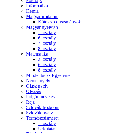
Földrajz
Informatika
Kémia
Magyar irodalom
Kötelező olvasmányok
Magyar nyelvtan
1. osztály
6. osztály
7. osztály
8. osztály
Matematika
2. osztály
6. osztály
8. osztály
Mindentudás Egyeteme
Német nyelv
Olasz nyelv
Olvasás
Polgári nevelés
Rajz
Szlovák Irodalom
Szlovák nyelv
Természetismeret
1. osztály
Űrkutatás