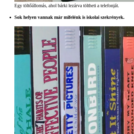
Egy töltőállomás, ahol bárki lezárva töltheti a telefonját.
Sok helyen vannak már mifelénk is iskolai szekrények.