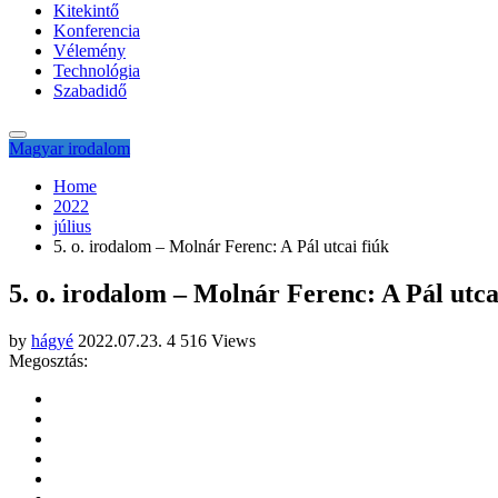
Kitekintő
Konferencia
Vélemény
Technológia
Szabadidő
Magyar irodalom
Home
2022
július
5. o. irodalom – Molnár Ferenc: A Pál utcai fiúk
5. o. irodalom – Molnár Ferenc: A Pál utca
by
hágyé
2022.07.23.
4 516 Views
Megosztás: