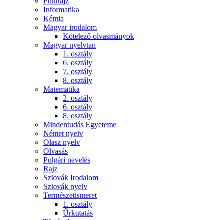
Földrajz
Informatika
Kémia
Magyar irodalom
Kötelező olvasmányok
Magyar nyelvtan
1. osztály
6. osztály
7. osztály
8. osztály
Matematika
2. osztály
6. osztály
8. osztály
Mindentudás Egyeteme
Német nyelv
Olasz nyelv
Olvasás
Polgári nevelés
Rajz
Szlovák Irodalom
Szlovák nyelv
Természetismeret
1. osztály
Űrkutatás