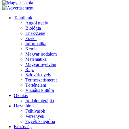
Tanuljunk
Angol nyelv
Biológia
Ének/Zene
Fizika
Informatika
Kémia
Magyar irodalom
Matematika
Magyar nyelvtan
Rajz
Szlovák nyelv
Természetismeret
Történelem
Vizuális kultúra
Oktatás
Irodalomterápia
Hazai hírek
Felhívások
Versenyek
Egyéb kategória
Közösség