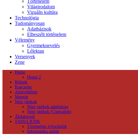
Történelem
Világirodalom
Vizuális kultúra
Technológia
Tudományosan
Adatbázisok
Elbeszélt történelem
Vélemény
Gyermeknevelés
Lélektan
Versenyek
Zene
Home
Home 2
Rólunk
Kapcsolat
Adatvédelem
Mesetár
Népi játékok
Népi játékok adatbázisa
Népi játékok (Csemadok)
Álláskereső
TANULJUNK
Történelmi évfordulók
Informatika szótár