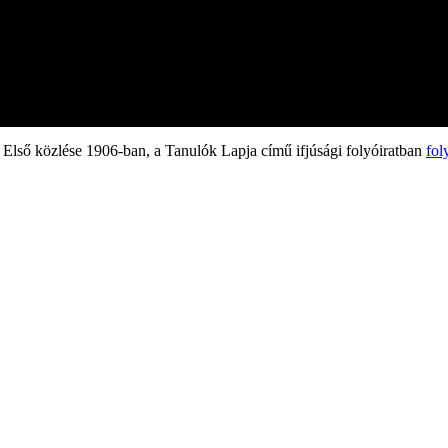
Első közlése 1906-ban, a Tanulók Lapja című ifjúsági folyóiratban
fol