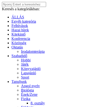
Keresés a kategóriákban:
ÁLLÁS
Egyéb kategória
Felhívások
Hazai hírek
Kitekintő
Konferencia
Közösség
Oktatás
Irodalomterápia
Szabadidő
Hobbi
Játék
Könyvajánló
Lapajánló
Sport
Tanuljunk
Angol nyelv
Biológia
Ének/Zene
Fizika
8. osztály