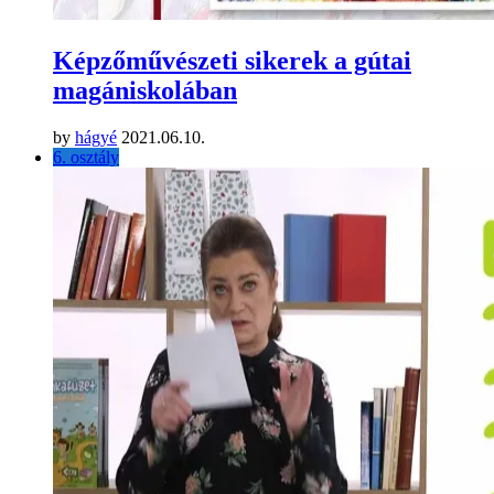
Képzőművészeti sikerek a gútai
magániskolában
by
hágyé
2021.06.10.
6. osztály