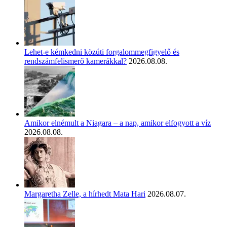
Lehet-e kémkedni közúti forgalommegfigyelő és
rendszámfelismerő kamerákkal?
2026.08.08.
Amikor elnémult a Niagara – a nap, amikor elfogyott a víz
2026.08.08.
Margaretha Zelle, a hírhedt Mata Hari
2026.08.07.