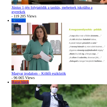
Június 1-jén folytatódik a tanítás, mehetnek iskolába a
gyerekek
- 119 205 Views
6. osztály
Magyar irodalom – Költői eszközök
- 96 065 Views
Hazai hírek