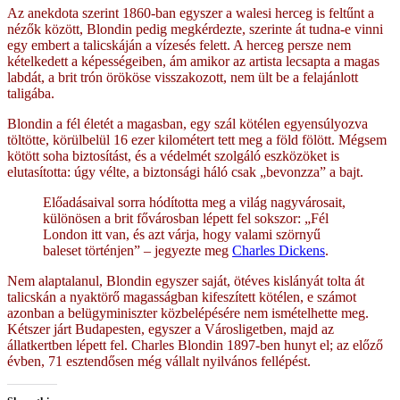
Az anekdota szerint 1860-ban egyszer a walesi herceg is feltűnt a
nézők között, Blondin pedig megkérdezte, szerinte át tudna-e vinni
egy embert a talicskáján a vízesés felett. A herceg persze nem
kételkedett a képességeiben, ám amikor az artista lecsapta a magas
labdát, a brit trón örököse visszakozott, nem ült be a felajánlott
taligába.
Blondin a fél életét a magasban, egy szál kötélen egyensúlyozva
töltötte, körülbelül 16 ezer kilométert tett meg a föld fölött. Mégsem
kötött soha biztosítást, és a védelmét szolgáló eszközöket is
elutasította: úgy vélte, a biztonsági háló csak „bevonzza” a bajt.
Előadásaival sorra hódította meg a világ nagyvárosait,
különösen a brit fővárosban lépett fel sokszor: „Fél
London itt van, és azt várja, hogy valami szörnyű
baleset történjen” – jegyezte meg
Charles Dickens
.
Nem alaptalanul, Blondin egyszer saját, ötéves kislányát tolta át
talicskán a nyaktörő magasságban kifeszített kötélen, e számot
azonban a belügyminiszter közbelépésére nem ismételhette meg.
Kétszer járt Budapesten, egyszer a Városligetben, majd az
állatkertben lépett fel. Charles Blondin 1897-ben hunyt el; az előző
évben, 71 esztendősen még vállalt nyilvános fellépést.