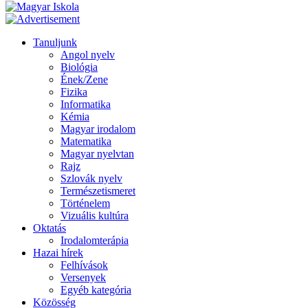
Tanuljunk
Angol nyelv
Biológia
Ének/Zene
Fizika
Informatika
Kémia
Magyar irodalom
Matematika
Magyar nyelvtan
Rajz
Szlovák nyelv
Természetismeret
Történelem
Vizuális kultúra
Oktatás
Irodalomterápia
Hazai hírek
Felhívások
Versenyek
Egyéb kategória
Közösség