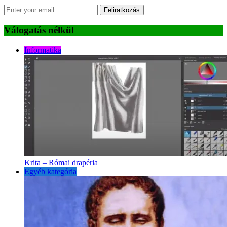
Feliratkozás
Válogatás nélkül
Informatika
Krita – Római drapéria
Egyéb kategória