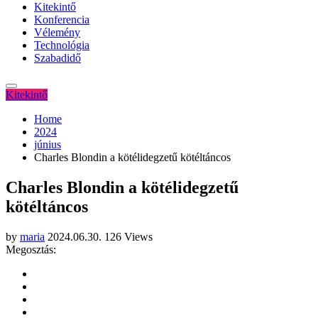
Kitekintő
Konferencia
Vélemény
Technológia
Szabadidő
Kitekintő
Home
2024
június
Charles Blondin a kötélidegzetű kötéltáncos
Charles Blondin a kötélidegzetű
kötéltáncos
by
maria
2024.06.30.
126 Views
Megosztás: