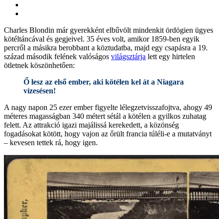
Charles Blondin már gyerekként elbűvölt mindenkit ördögien ügyes
kötéltáncával és gegjeivel. 35 éves volt, amikor 1859-ben egyik
percről a másikra berobbant a köztudatba, majd egy csapásra a 19.
század második felének valóságos
világsztárja
lett egy hirtelen
ötletnek köszönhetően:
Ő lesz az első ember, aki kötélen kel át a Niagara
vízesésen!
A nagy napon 25 ezer ember figyelte lélegzetvisszafojtva, ahogy 49
méteres magasságban 340 métert sétál a kötélen a gyilkos zuhatag
felett. Az attrakció igazi majálissá kerekedett, a közönség
fogadásokat kötött, hogy vajon az őrült francia túléli-e a mutatványt
– kevesen tettek rá, hogy igen.