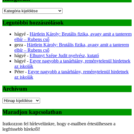
Kategóriák
Legutóbbi hozzászólások
hágyé
-
Härtlein Károly: Brutális fizika, avagy amit a tanterem
elbír – Rubens cső
geza
-
Härtlein Károly: Brutális fizika, avagy amit a tanterem
elbír – Rubens cső
hágyé
-
Elhunyt Szépe Judit nyelvész, kutató
hágyé
-
Egyre nagyobb a tanárhiány, reménytelenül hirdetnek
az iskolák
Péter
-
Egyre nagyobb a tanárhiány, reménytelenül hirdetnek
az iskolák
Archívum
Archívum
Maradjon kapcsolatban
Iratkozzon fel hírlevelünkre, hogy e-mailben értesülhessen a
legfrissebb hírekről!