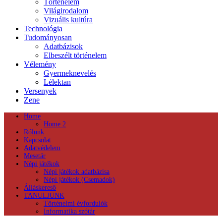
Történelem
Világirodalom
Vizuális kultúra
Technológia
Tudományosan
Adatbázisok
Elbeszélt történelem
Vélemény
Gyermeknevelés
Lélektan
Versenyek
Zene
Home
Home 2
Rólunk
Kapcsolat
Adatvédelem
Mesetár
Népi játékok
Népi játékok adatbázisa
Népi játékok (Csemadok)
Álláskereső
TANULJUNK
Történelmi évfordulók
Informatika szótár