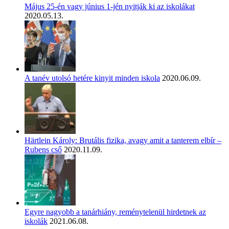
Május 25-én vagy június 1-jén nyitják ki az iskolákat
2020.05.13.
A tanév utolsó hetére kinyit minden iskola
2020.06.09.
Härtlein Károly: Brutális fizika, avagy amit a tanterem elbír –
Rubens cső
2020.11.09.
Egyre nagyobb a tanárhiány, reménytelenül hirdetnek az
iskolák
2021.06.08.