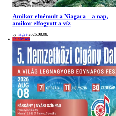
Amikor elnémult a Niagara – a nap,
amikor elfogyott a víz
by
hágyé
2026.08.08.
Felhívások