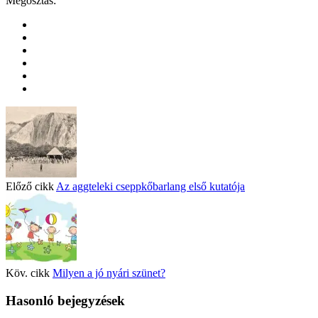
Megosztás:
Előző cikk
Az aggteleki cseppkőbarlang első kutatója
Köv. cikk
Milyen a jó nyári szünet?
Hasonló bejegyzések