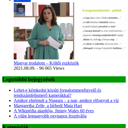
Magyar irodalom – Költői eszközök
2021.08.09.
- 96 065 Views
Legutóbbi bejegyzések
Lehet-e kémkedni közúti forgalommegfigyelő és
rendszámfelismerő kamerákkal?
Amikor elnémult a Niagara – a nap, amikor elfogyott a víz
Margaretha Zelle, a hírhedt Mata Hari
A Wikipédia alapítója, Jimmy Wales 60 éves
A világ legnagyobb egynapos fesztiválja
Kategóriák