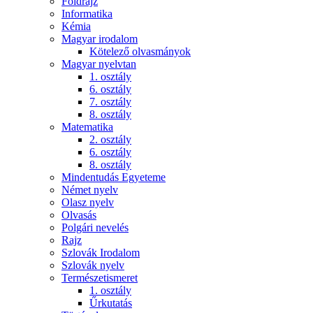
Földrajz
Informatika
Kémia
Magyar irodalom
Kötelező olvasmányok
Magyar nyelvtan
1. osztály
6. osztály
7. osztály
8. osztály
Matematika
2. osztály
6. osztály
8. osztály
Mindentudás Egyeteme
Német nyelv
Olasz nyelv
Olvasás
Polgári nevelés
Rajz
Szlovák Irodalom
Szlovák nyelv
Természetismeret
1. osztály
Űrkutatás