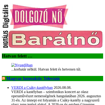
Hatvan felett …
...korhatár nélkül. Hatvan felett és hetvenen túl.
Magyar Interaktív Televízió
VERDI a Csáky-kastélyban
2026.08.08.
VERDI a kastélyban – szimfonikus koncert az olasz
operaművészet nemességének hangulatában 2026. augusztus
31-én. Az ünnepi est folyamán a Csáky-kastély a nagyszerű
olasz zene terévé alakul. A 2026-os év egyben Giuseppe