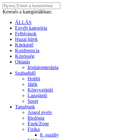
Keresés a kategóriákban:
ÁLLÁS
Egyéb kategória
Felhívások
Hazai hírek
Kitekintő
Konferencia
Közösség
Oktatás
Irodalomterápia
Szabadidő
Hobbi
Játék
Könyvajánló
Lapajánló
Sport
Tanuljunk
Angol nyelv
Biológia
Ének/Zene
Fizika
8. osztály