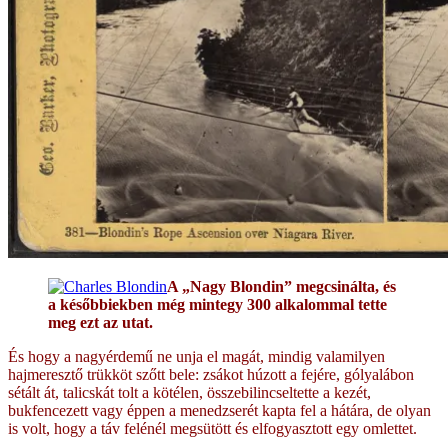
A „Nagy Blondin” megcsinálta, és
a későbbiekben még mintegy 300 alkalommal tette
meg ezt az utat.
És hogy a nagyérdemű ne unja el magát, mindig valamilyen
hajmeresztő trükköt szőtt bele: zsákot húzott a fejére, gólyalábon
sétált át, talicskát tolt a kötélen, összebilincseltette a kezét,
bukfencezett vagy éppen a menedzserét kapta fel a hátára, de olyan
is volt, hogy a táv felénél megsütött és elfogyasztott egy omlettet.