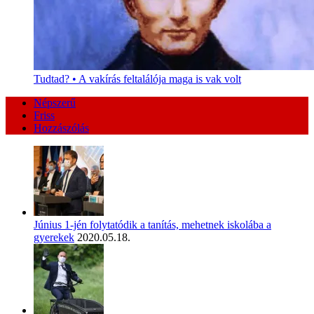
Tudtad? • A vakírás feltalálója maga is vak volt
Népszerű
Friss
Hozzászólás
Június 1-jén folytatódik a tanítás, mehetnek iskolába a
gyerekek
2020.05.18.