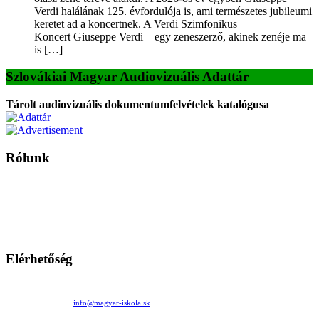
Verdi halálának 125. évfordulója is, ami természetes jubileumi
keretet ad a koncertnek. A Verdi Szimfonikus
Koncert Giuseppe Verdi – egy zeneszerző, akinek zenéje ma
is […]
Szlovákiai Magyar Audiovizuális Adattár
Tárolt audiovizuális dokumentumfelvételek katalógusa
Rólunk
A Magyar Iskola a szlovákiai magyar iskolák, tanárok, szülők és
persze a diákok fóruma
Ezen az oldalon esetenként olyan írások jelennek meg, amelyek a hagyományos iskolafelfogástól eltérő
mintákat népszerűsítenek. Ennek következtében előfordulhat, hogy az idetévedő kiskorú felhasználók
látóköre gyorsabban szélesedik, mint azt a szülők esetleg szeretnék.
Elérhetőség
Családi Kör Egyesület/Združenie rod. kruhov
Medzilaborecká 17, 82101 Bratislava
+421 911 732 190 |
info@magyar-iskola.sk