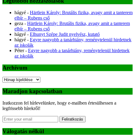
Legutóbbi hozzászólások
hágyé
-
Härtlein Károly: Brutális fizika, avagy amit a tanterem
elbír – Rubens cső
geza
-
Härtlein Károly: Brutális fizika, avagy amit a tanterem
elbír – Rubens cső
hágyé
-
Elhunyt Szépe Judit nyelvész, kutató
hágyé
-
Egyre nagyobb a tanárhiány, reménytelenül hirdetnek
az iskolák
Péter
-
Egyre nagyobb a tanárhiány, reménytelenül hirdetnek
az iskolák
Archívum
Archívum
Maradjon kapcsolatban
Iratkozzon fel hírlevelünkre, hogy e-mailben értesülhessen a
legfrissebb hírekről!
Feliratkozás
Válogatás nélkül