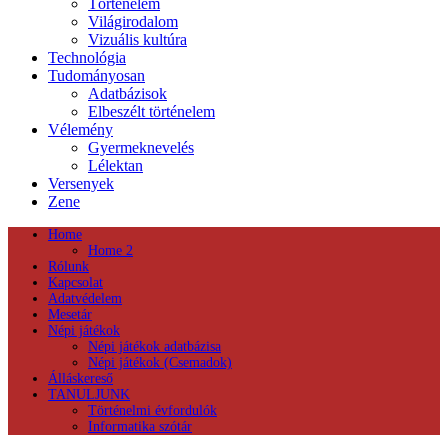
Történelem
Világirodalom
Vizuális kultúra
Technológia
Tudományosan
Adatbázisok
Elbeszélt történelem
Vélemény
Gyermeknevelés
Lélektan
Versenyek
Zene
Home
Home 2
Rólunk
Kapcsolat
Adatvédelem
Mesetár
Népi játékok
Népi játékok adatbázisa
Népi játékok (Csemadok)
Álláskereső
TANULJUNK
Történelmi évfordulók
Informatika szótár