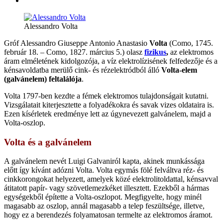
Alessandro Volta
Gróf Alessandro Giuseppe Antonio Anastasio
Volta
(Como, 1745.
február 18. – Como, 1827. március 5.) olasz
fizikus
,
az elektromos
áram elméletének kidolgozója, a víz elektrolízisének felfedezője és a
kénsavoldatba merülő cink- és rézelektródból álló
Volta-elem
(galvánelem) feltalálója
.
Volta 1797-ben kezdte a fémek elektromos tulajdonságait kutatni.
Vizsgálatait kiterjesztette a folyadékokra és savak vizes oldataira is.
Ezen kísérletek eredménye lett az úgynevezett galvánelem, majd a
Volta-oszlop.
Volta és a galvánelem
A galvánelem nevét Luigi Galvaniról kapta, akinek munkássága
előtt így kívánt adózni Volta. Volta egymás fölé felváltva réz- és
cinkkorongokat helyezett, amelyek közé elektrolitoldattal, kénsavval
átitatott papír- vagy szövetlemezkéket illesztett. Ezekből a hármas
egységekből építette a Volta-oszlopot. Megfigyelte, hogy minél
magasabb az oszlop, annál magasabb a telep feszültsége, illetve,
hogy ez a berendezés folyamatosan termelte az elektromos áramot.