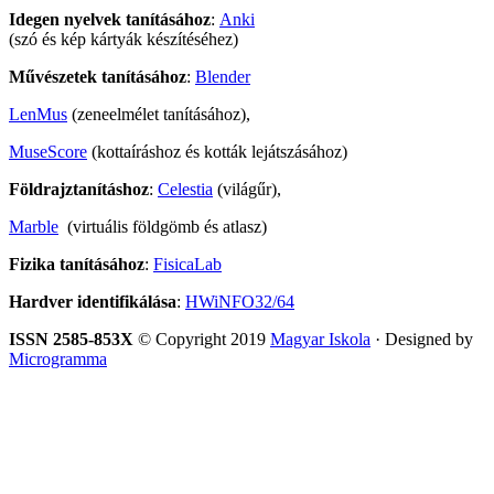
Idegen nyelvek tanításához
:
Anki
(szó és kép kártyák készítéséhez)
Művészetek tanításához
:
Blender
LenMus
(zeneelmélet tanításához),
MuseScore
(kottaíráshoz és kották lejátszásához)
Földrajztanításhoz
:
Celestia
(világűr),
Marble
(virtuális földgömb és atlasz)
Fizika tanításához
:
FisicaLab
Hardver identifikálása
:
HWiNFO32/64
ISSN 2585-853X
© Copyright 2019
Magyar Iskola
· Designed by
Microgramma