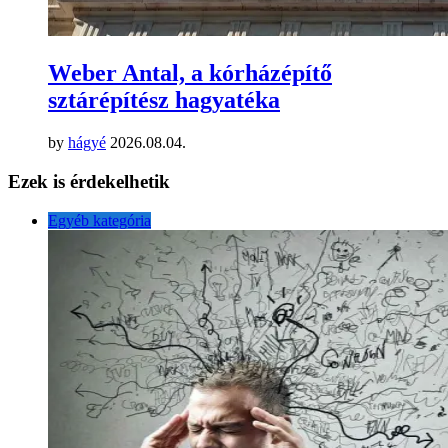
Weber Antal, a kórházépítő
sztárépítész hagyatéka
by
hágyé
2026.08.04.
Ezek is érdekelhetik
Egyéb kategória