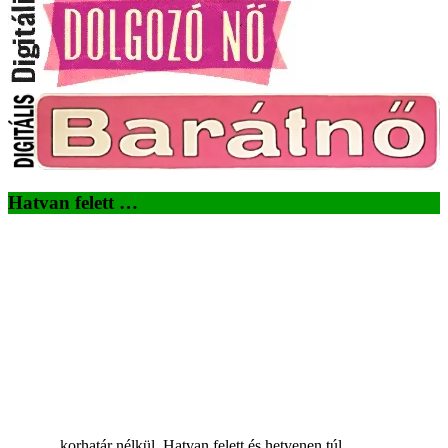
Hatvan felett …
...korhatár nélkül. Hatvan felett és hetvenen túl.