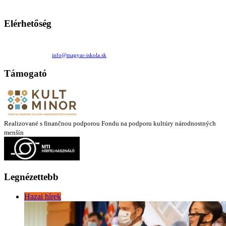
látóköre gyorsabban szélesedik, mint azt a szülők esetleg szeretnék.
Elérhetőség
Családi Kör Egyesület/Združenie rod. kruhov
Medzilaborecká 17, 82101 Bratislava
+421 911 732 190 |
info@magyar-iskola.sk
Támogató
Realizované s finančnou podporou Fondu na podporu kultúry národnostných
menšín
Legnézettebb
Hazai hírek