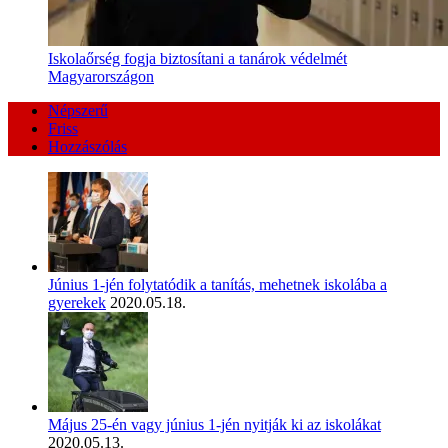
Iskolaőrség fogja biztosítani a tanárok védelmét
Magyarországon
Népszerű
Friss
Hozzászólás
Június 1-jén folytatódik a tanítás, mehetnek iskolába a
gyerekek
2020.05.18.
Május 25-én vagy június 1-jén nyitják ki az iskolákat
2020.05.13.