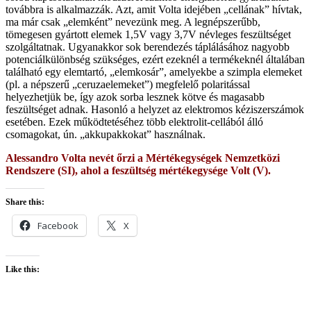
továbbra is alkalmazzák. Azt, amit Volta idejében „cellának” hívtak,
ma már csak „elemként” nevezünk meg. A legnépszerűbb,
tömegesen gyártott elemek 1,5V vagy 3,7V névleges feszültséget
szolgáltatnak. Ugyanakkor sok berendezés táplálásához nagyobb
potenciálkülönbség szükséges, ezért ezeknél a termékeknél általában
található egy elemtartó, „elemkosár”, amelyekbe a szimpla elemeket
(pl. a népszerű „ceruzaelemeket”) megfelelő polaritással
helyezhetjük be, így azok sorba lesznek kötve és magasabb
feszültséget adnak. Hasonló a helyzet az elektromos kéziszerszámok
esetében. Ezek működtetéséhez több elektrolit-cellából álló
csomagokat, ún. „akkupakkokat” használnak.
Alessandro Volta nevét őrzi a Mértékegységek Nemzetközi
Rendszere (SI), ahol a feszültség mértékegysége Volt (V).
Share this:
Facebook
X
Like this: