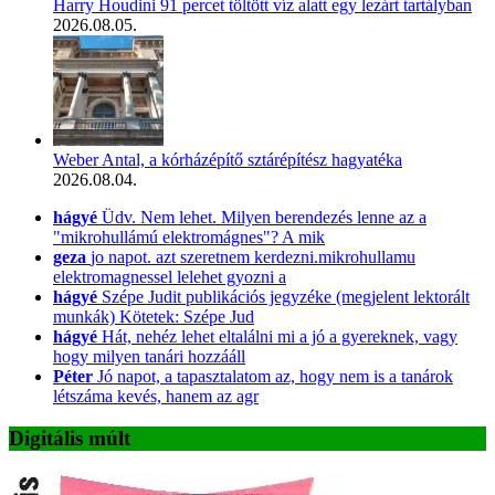
Harry Houdini 91 percet töltött víz alatt egy lezárt tartályban
2026.08.05.
Weber Antal, a kórházépítő sztárépítész hagyatéka
2026.08.04.
hágyé
Üdv. Nem lehet. Milyen berendezés lenne az a
"mikrohullámú elektromágnes"? A mik
geza
jo napot. azt szeretnem kerdezni.mikrohullamu
elektromagnessel lelehet gyozni a
hágyé
Szépe Judit publikációs jegyzéke (megjelent lektorált
munkák) Kötetek: Szépe Jud
hágyé
Hát, nehéz lehet eltalálni mi a jó a gyereknek, vagy
hogy milyen tanári hozzááll
Péter
Jó napot, a tapasztalatom az, hogy nem is a tanárok
létszáma kevés, hanem az agr
Digitális múlt