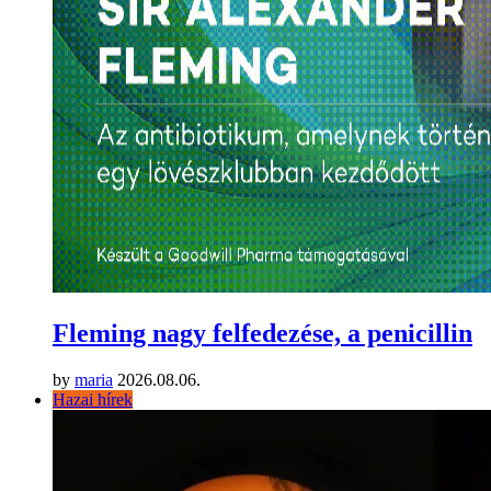
Fleming nagy felfedezése, a penicillin
by
maria
2026.08.06.
Hazai hírek