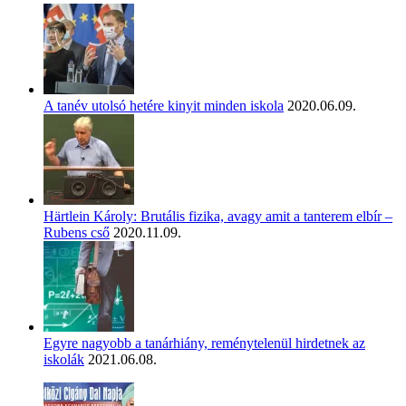
A tanév utolsó hetére kinyit minden iskola
2020.06.09.
Härtlein Károly: Brutális fizika, avagy amit a tanterem elbír –
Rubens cső
2020.11.09.
Egyre nagyobb a tanárhiány, reménytelenül hirdetnek az
iskolák
2021.06.08.