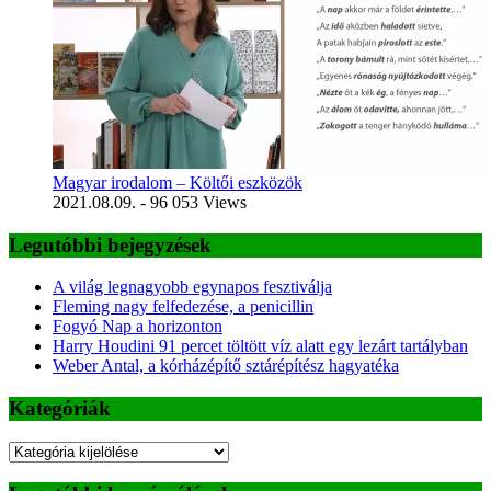
Magyar irodalom – Költői eszközök
2021.08.09.
- 96 053 Views
Legutóbbi bejegyzések
A világ legnagyobb egynapos fesztiválja
Fleming nagy felfedezése, a penicillin
Fogyó Nap a horizonton
Harry Houdini 91 percet töltött víz alatt egy lezárt tartályban
Weber Antal, a kórházépítő sztárépítész hagyatéka
Kategóriák
Kategóriák