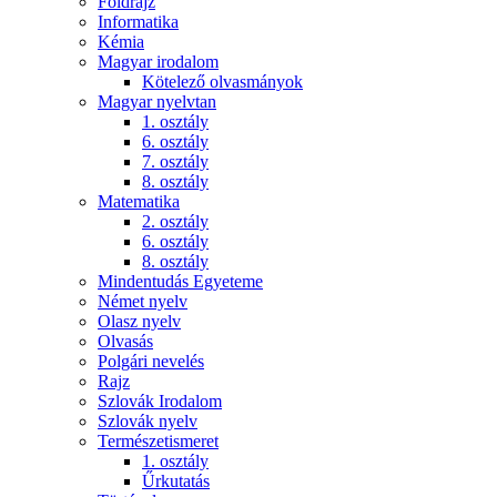
Földrajz
Informatika
Kémia
Magyar irodalom
Kötelező olvasmányok
Magyar nyelvtan
1. osztály
6. osztály
7. osztály
8. osztály
Matematika
2. osztály
6. osztály
8. osztály
Mindentudás Egyeteme
Német nyelv
Olasz nyelv
Olvasás
Polgári nevelés
Rajz
Szlovák Irodalom
Szlovák nyelv
Természetismeret
1. osztály
Űrkutatás