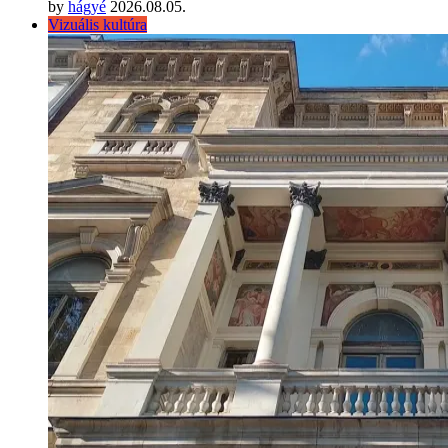
by
hágyé
2026.08.05.
Vizuális kultúra