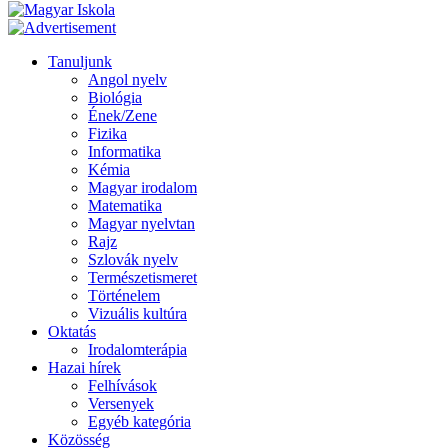
Tanuljunk
Angol nyelv
Biológia
Ének/Zene
Fizika
Informatika
Kémia
Magyar irodalom
Matematika
Magyar nyelvtan
Rajz
Szlovák nyelv
Természetismeret
Történelem
Vizuális kultúra
Oktatás
Irodalomterápia
Hazai hírek
Felhívások
Versenyek
Egyéb kategória
Közösség