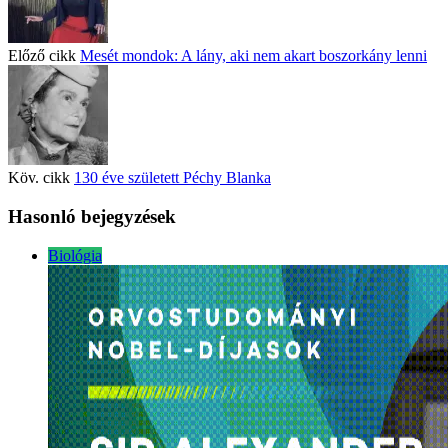
Előző cikk
Mesét mondok: A lány, aki nem akart boszorkány lenni
Köv. cikk
130 éve született Péchy Blanka
Hasonló bejegyzések
Biológia