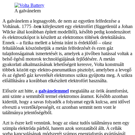
A galvánelem
A galvánelem a legnagyobb, de nem az egyetlen felfedezése a
Voltának. 1775 -be
n
kifejlesztett egy elektrofórt (függetlenül a Johan
Wilcke által korábban épített modelltől), később pedig kondenzátort
és elektroszkópot is készített az elektromos töltések detektálására.
Ennek – a fizika mellett a kémia iránt is érdeklődő – olasz
feltalálónak köszönhetjük a metán felfedezését és ezen gáz
tulajdonságainak ismertetését is, amelyek a jövőben hatással voltak a
belső égésű motorok technológiájának fejlődésére. A metán
gyakorlati alkalmazásának lehetőségeit keresve, Volta konstruált
többek között egy elektro-pneumatikus pisztolyt, amelyben a levegő
és az éghető gáz keverékét elektromos szikra gyújtotta meg. A szikra
előállítására a korábban elkészített elektrofórt használta.
Először azt hitte, a
galvánelemmel
megtalálta az örök áramforrást,
ami szinte a semmiből termel elektromos áramot. Később azonban
kiderült, hogy a savas folyadék a folyamat egyik kulcsa, ami idővel
elveszti a vezetőképességét, ez azonban semmit nem vont le
találmánya jelentőségéből.
Azt is észre kell vennünk. hogy az olasz tudós találmánya nem egy
szimpla elektróda párból, hanem azok sorozatából állt. A cellák
sorba kapcsolásának módszerét számos energiaforrás gyártásánál