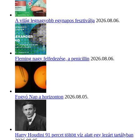
A világ legnagyobb egynapos fesztiválja
2026.08.06.
Fleming nagy felfedezése, a penicillin
2026.08.06.
Fogyó Nap a horizonton
2026.08.05.
Harry Houdini 91 percet töltött víz alatt egy lezárt tartályban