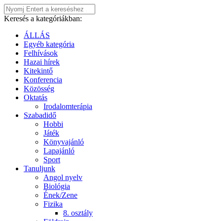
Keresés a kategóriákban:
ÁLLÁS
Egyéb kategória
Felhívások
Hazai hírek
Kitekintő
Konferencia
Közösség
Oktatás
Irodalomterápia
Szabadidő
Hobbi
Játék
Könyvajánló
Lapajánló
Sport
Tanuljunk
Angol nyelv
Biológia
Ének/Zene
Fizika
8. osztály