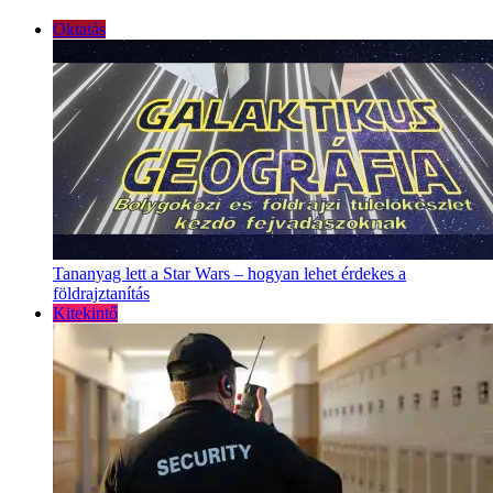
Oktatás
Tananyag lett a Star Wars – hogyan lehet érdekes a
földrajztanítás
Kitekintő