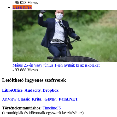
- 96 053 Views
Hazai hírek
Május 25-én vagy június 1-jén nyitják ki az iskolákat
- 93 888 Views
Letölthető ingyenes szoftverek
LibreOffice
Audacity
,
Dropbox
XnView Classic
Krita
,
GIMP
,
Paint.NET
Történelemtanításhoz
:
TimelineJS
(kronológiák és idővonalk egyszerű készítéséhez)