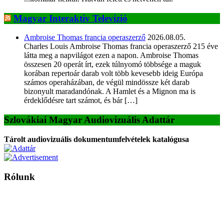
Magyar Interaktív Televízió
Ambroise Thomas francia operaszerző
2026.08.05.
Charles Louis Ambroise Thomas francia operaszerző 215 éve
látta meg a napvilágot ezen a napon. Ambroise Thomas
összesen 20 operát írt, ezek túlnyomó többsége a maguk
korában repertoár darab volt több kevesebb ideig Európa
számos operaházában, de végül mindössze két darab
bizonyult maradandónak. A Hamlet és a Mignon ma is
érdeklődésre tart számot, és bár […]
Szlovákiai Magyar Audiovizuális Adattár
Tárolt audiovizuális dokumentumfelvételek katalógusa
Rólunk
A Magyar Iskola a szlovákiai magyar iskolák, tanárok, szülők és
persze a diákok fóruma
Ezen az oldalon esetenként olyan írások jelennek meg, amelyek a hagyományos iskolafelfogástól eltérő
mintákat népszerűsítenek. Ennek következtében előfordulhat, hogy az idetévedő kiskorú felhasználók