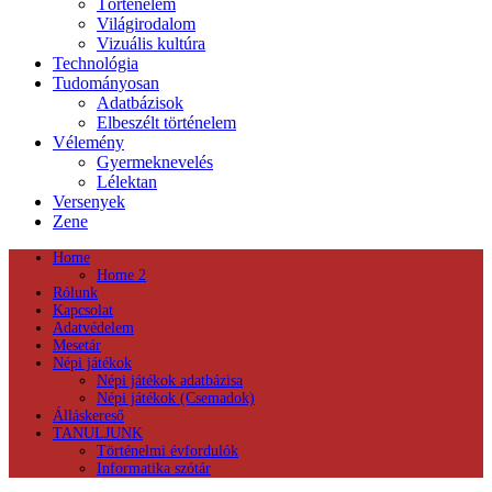
Történelem
Világirodalom
Vizuális kultúra
Technológia
Tudományosan
Adatbázisok
Elbeszélt történelem
Vélemény
Gyermeknevelés
Lélektan
Versenyek
Zene
Home
Home 2
Rólunk
Kapcsolat
Adatvédelem
Mesetár
Népi játékok
Népi játékok adatbázisa
Népi játékok (Csemadok)
Álláskereső
TANULJUNK
Történelmi évfordulók
Informatika szótár