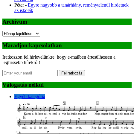
Péter
-
Egyre nagyobb a tanárhiány, reménytelenül hirdetnek
az iskolák
Archívum
Archívum
Maradjon kapcsolatban
Iratkozzon fel hírlevelünkre, hogy e-mailben értesülhessen a
legfrissebb hírekről!
Feliratkozás
Válogatás nélkül
Egyéb kategória