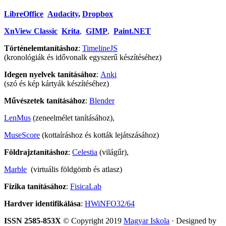
LibreOffice
Audacity
,
Dropbox
XnView Classic
Krita
,
GIMP
,
Paint.NET
Történelemtanításhoz
:
TimelineJS
(kronológiák és idővonalk egyszerű készítéséhez)
Idegen nyelvek tanításához
:
Anki
(szó és kép kártyák készítéséhez)
Művészetek tanításához
:
Blender
LenMus
(zeneelmélet tanításához),
MuseScore
(kottaíráshoz és kották lejátszásához)
Földrajztanításhoz
:
Celestia
(világűr),
Marble
(virtuális földgömb és atlasz)
Fizika tanításához
:
FisicaLab
Hardver identifikálása
:
HWiNFO32/64
ISSN 2585-853X
© Copyright 2019
Magyar Iskola
· Designed by