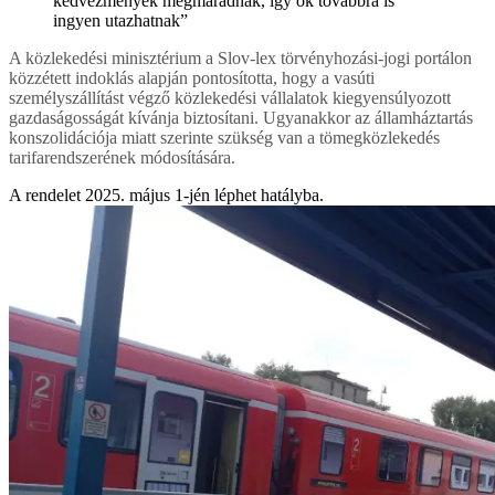
kedvezmények megmaradnak, így ők továbbra is
ingyen utazhatnak”
A közlekedési minisztérium a Slov-lex törvényhozási-jogi portálon
közzétett indoklás alapján pontosította, hogy a vasúti
személyszállítást végző közlekedési vállalatok kiegyensúlyozott
gazdaságosságát kívánja biztosítani. Ugyanakkor az államháztartás
konszolidációja miatt szerinte szükség van a tömegközlekedés
tarifarendszerének módosítására.
A rendelet 2025. május 1-jén léphet hatályba.