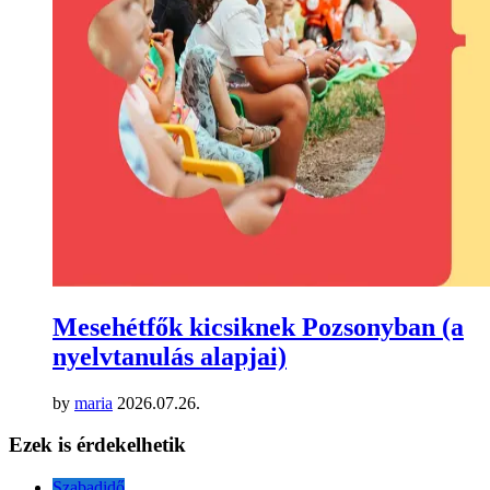
Mesehétfők kicsiknek Pozsonyban (a
nyelvtanulás alapjai)
by
maria
2026.07.26.
Ezek is érdekelhetik
Szabadidő