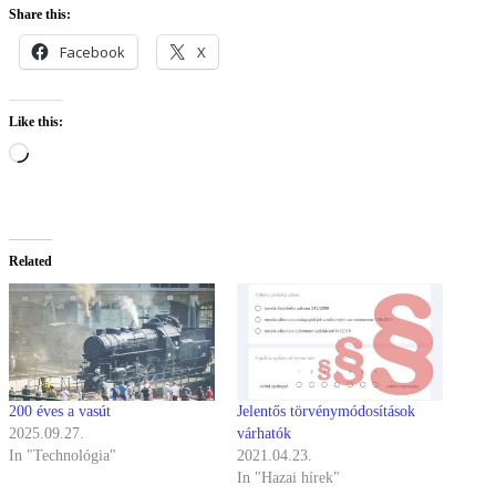
Share this:
Facebook
X
Like this:
Loading…
Related
200 éves a vasút
Jelentős törvénymódosítások
2025.09.27.
várhatók
In "Technológia"
2021.04.23.
In "Hazai hírek"