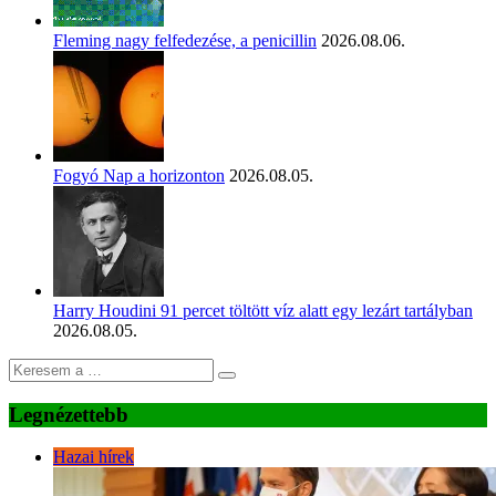
Fleming nagy felfedezése, a penicillin
2026.08.06.
Fogyó Nap a horizonton
2026.08.05.
Harry Houdini 91 percet töltött víz alatt egy lezárt tartályban
2026.08.05.
Legnézettebb
Hazai hírek