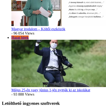
Magyar irodalom – Költői eszközök
- 96 054 Views
Hazai hírek
Május 25-én vagy június 1-jén nyitják ki az iskolákat
- 93 888 Views
Letölthető ingyenes szoftverek