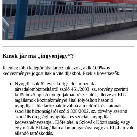
Kinek jár ma „ingyenjegy”?
Jelenleg több kategóriába tartoznak azok, akik 100%-os
kedvezményre jogosultak a viteldíjakból. Ezek a következők:
Nyugdíjasok 62 éves korig: Ide tartoznak a
társadalombiztosításról szóló 461/2003. sz. törvény szerinti
különböző típusú nyugdíjakban részesülők, illetve az EU-
tagállamok közintézményei által folyósított hasonló
nyugdíjak. Ide tartoznak továbbá a rendőrök és katonák
szociális biztonságáról szóló 328/2002. sz. törvény szerinti
szociális öregségi nyugdíjak és szociális nyugdíjak
kedvezményezettjei. Előfeltétel a Szlovák Köztársaság vagy
egy másik EU-tagállam állampolgársága vagy az EU-ban való
állandó tartózkodás.