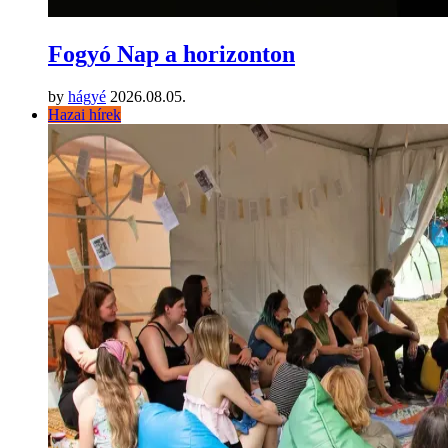
Fogyó Nap a horizonton
by
hágyé
2026.08.05.
Hazai hírek