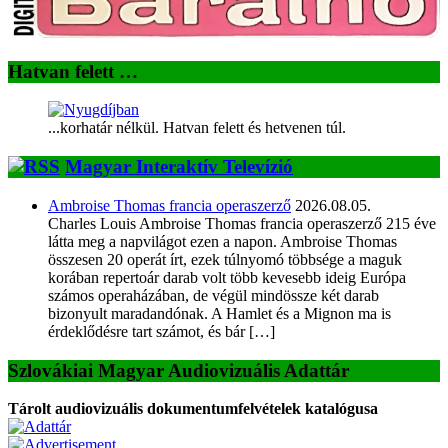
Hatvan felett …
...korhatár nélkül. Hatvan felett és hetvenen túl.
Magyar Interaktív Televízió
Ambroise Thomas francia operaszerző
2026.08.05.
Charles Louis Ambroise Thomas francia operaszerző 215 éve
látta meg a napvilágot ezen a napon. Ambroise Thomas
összesen 20 operát írt, ezek túlnyomó többsége a maguk
korában repertoár darab volt több kevesebb ideig Európa
számos operaházában, de végül mindössze két darab
bizonyult maradandónak. A Hamlet és a Mignon ma is
érdeklődésre tart számot, és bár […]
Szlovákiai Magyar Audiovizuális Adattár
Tárolt audiovizuális dokumentumfelvételek katalógusa