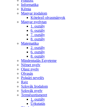
Földrajz
Informatika
Kémia
Magyar irodalom
Kötelező olvasmányok
Magyar nyelvtan
1. osztály
6. osztály
7. osztály
8. osztály
Matematika
2. osztály
6. osztály
8. osztály
Mindentudás Egyeteme
Német nyelv
Olasz nyelv
Olvasás
Polgári nevelés
Rajz
Szlovák Irodalom
Szlovák nyelv
Természetismeret
1. osztály
Űrkutatás