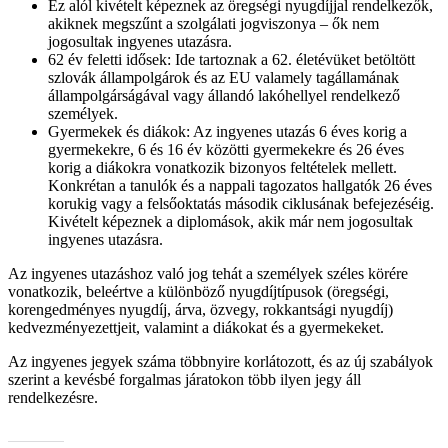
Ez alól kivételt képeznek az öregségi nyugdíjjal rendelkezők,
akiknek megszűnt a szolgálati jogviszonya – ők nem
jogosultak ingyenes utazásra.
62 év feletti idősek: Ide tartoznak a 62. életévüket betöltött
szlovák állampolgárok és az EU valamely tagállamának
állampolgárságával vagy állandó lakóhellyel rendelkező
személyek.
Gyermekek és diákok: Az ingyenes utazás 6 éves korig a
gyermekekre, 6 és 16 év közötti gyermekekre és 26 éves
korig a diákokra vonatkozik bizonyos feltételek mellett.
Konkrétan a tanulók és a nappali tagozatos hallgatók 26 éves
korukig vagy a felsőoktatás második ciklusának befejezéséig.
Kivételt képeznek a diplomások, akik már nem jogosultak
ingyenes utazásra.
Az ingyenes utazáshoz való jog tehát a személyek széles körére
vonatkozik, beleértve a különböző nyugdíjtípusok (öregségi,
korengedményes nyugdíj, árva, özvegy, rokkantsági nyugdíj)
kedvezményezettjeit, valamint a diákokat és a gyermekeket.
Az ingyenes jegyek száma többnyire korlátozott, és az új szabályok
szerint a kevésbé forgalmas járatokon több ilyen jegy áll
rendelkezésre.