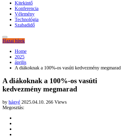
Kitekintő
Konferencia
Vélemény
Technológia
Szabadidő
Hazai hírek
Home
2025
április
A diákoknak a 100%-os vasúti kedvezmény megmarad
A diákoknak a 100%-os vasúti
kedvezmény megmarad
by
hágyé
2025.04.10.
266 Views
Megosztás: