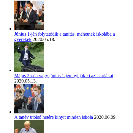
Június 1-jén folytatódik a tanítás, mehetnek iskolába a
gyerekek
2020.05.18.
Május 25-én vagy június 1-jén nyitják ki az iskolákat
2020.05.13.
A tanév utolsó hetére kinyit minden iskola
2020.06.09.