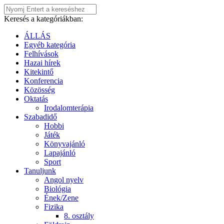
Keresés a kategóriákban:
ÁLLÁS
Egyéb kategória
Felhívások
Hazai hírek
Kitekintő
Konferencia
Közösség
Oktatás
Irodalomterápia
Szabadidő
Hobbi
Játék
Könyvajánló
Lapajánló
Sport
Tanuljunk
Angol nyelv
Biológia
Ének/Zene
Fizika
8. osztály