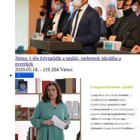
Június 1-jén folytatódik a tanítás, mehetnek iskolába a
gyerekek
2020.05.18.
- 119 204 Views
6. osztály