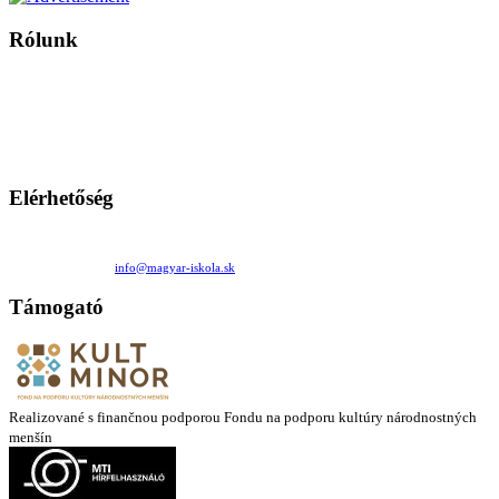
Rólunk
A Magyar Iskola a szlovákiai magyar iskolák, tanárok, szülők és
persze a diákok fóruma
Ezen az oldalon esetenként olyan írások jelennek meg, amelyek a hagyományos iskolafelfogástól eltérő
mintákat népszerűsítenek. Ennek következtében előfordulhat, hogy az idetévedő kiskorú felhasználók
látóköre gyorsabban szélesedik, mint azt a szülők esetleg szeretnék.
Elérhetőség
Családi Kör Egyesület/Združenie rod. kruhov
Medzilaborecká 17, 82101 Bratislava
+421 911 732 190 |
info@magyar-iskola.sk
Támogató
Realizované s finančnou podporou Fondu na podporu kultúry národnostných
menšín