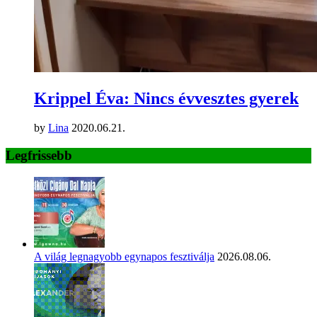
Krippel Éva: Nincs évvesztes gyerek
by
Lina
2020.06.21.
Legfrissebb
A világ legnagyobb egynapos fesztiválja
2026.08.06.