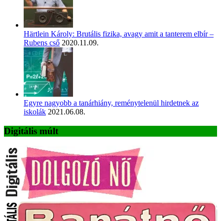
Härtlein Károly: Brutális fizika, avagy amit a tanterem elbír –
Rubens cső
2020.11.09.
Egyre nagyobb a tanárhiány, reménytelenül hirdetnek az
iskolák
2021.06.08.
Digitális múlt