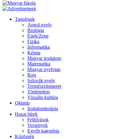
Tanuljunk
Angol nyelv
Biológia
Ének/Zene
Fizika
Informatika
Kémia
Magyar irodalom
Matematika
Magyar nyelvtan
Rajz
Szlovák nyelv
Természetismeret
Történelem
Vizuális kultúra
Oktatás
Irodalomterápia
Hazai hírek
Felhívások
Versenyek
Egyéb kategória
Közösség