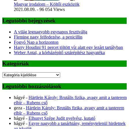
Magyar irodalom – Költői eszközök
2021.08.09.
- 96 054 Views
Legutóbbi bejegyzések
A világ legnagyobb egynapos fesztiválja
Fleming nagy felfedezése, a penicillin
Fogyó Nap a horizonton
Harry Houdini 91 percet töltött víz alatt egy lezárt tartályban
Weber Antal, a kórházépítő sztárépítész hagyatéka
Kategóriák
Kategóriák
Legutóbbi hozzászólások
hágyé
-
Härtlein Károly: Brutális fizika, avagy amit a tanterem
elbír – Rubens cső
geza
-
Härtlein Károly: Brutális fizika, avagy amit a tanterem
elbír – Rubens cső
hágyé
-
Elhunyt Szépe Judit nyelvész, kutató
hágyé
-
Egyre nagyobb a tanárhiány, reménytelenül hirdetnek
az iskolák