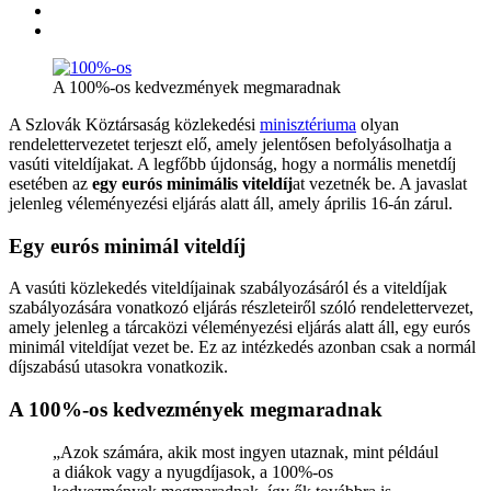
A 100%-os kedvezmények megmaradnak
A Szlovák Köztársaság közlekedési
minisztériuma
olyan
rendelettervezetet terjeszt elő, amely jelentősen befolyásolhatja a
vasúti viteldíjakat. A legfőbb újdonság, hogy a normális menetdíj
esetében az
egy eurós minimális viteldíj
at vezetnék be. A javaslat
jelenleg véleményezési eljárás alatt áll, amely április 16-án zárul.
Egy eurós minimál viteldíj
A vasúti közlekedés viteldíjainak szabályozásáról és a viteldíjak
szabályozására vonatkozó eljárás részleteiről szóló rendelettervezet,
amely jelenleg a tárcaközi véleményezési eljárás alatt áll, egy eurós
minimál viteldíjat vezet be. Ez az intézkedés azonban csak a normál
díjszabású utasokra vonatkozik.
A 100%-os kedvezmények megmaradnak
„Azok számára, akik most ingyen utaznak, mint például
a diákok vagy a nyugdíjasok, a 100%-os