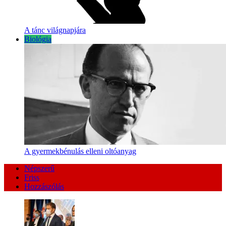
A tánc világnapjára
Biológia
A gyermekbénulás elleni oltóanyag
Népszerű
Friss
Hozzászólás