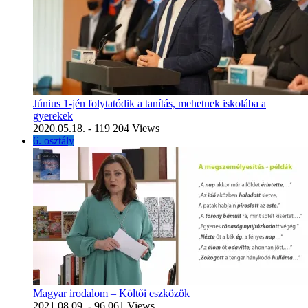
Június 1-jén folytatódik a tanítás, mehetnek iskolába a
gyerekek
2020.05.18.
- 119 204 Views
6. osztály
Magyar irodalom – Költői eszközök
2021.08.09.
- 96 061 Views