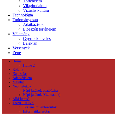
Történelem
Világirodalom
Vizuális kultúra
Technológia
Tudományosan
Adatbázisok
Elbeszélt történelem
Vélemény
Gyermeknevelés
Lélektan
Versenyek
Zene
Home
Home 2
Rólunk
Kapcsolat
Adatvédelem
Mesetár
Népi játékok
Népi játékok adatbázisa
Népi játékok (Csemadok)
Álláskereső
TANULJUNK
Történelmi évfordulók
Informatika szótár