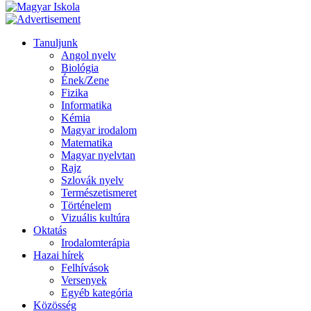
Tanuljunk
Angol nyelv
Biológia
Ének/Zene
Fizika
Informatika
Kémia
Magyar irodalom
Matematika
Magyar nyelvtan
Rajz
Szlovák nyelv
Természetismeret
Történelem
Vizuális kultúra
Oktatás
Irodalomterápia
Hazai hírek
Felhívások
Versenyek
Egyéb kategória
Közösség