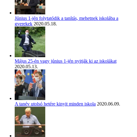
Június 1-jén folytatódik a tanítás, mehetnek iskolába a
gyerekek
2020.05.18.
Május 25-én vagy június 1-jén nyitják ki az iskolákat
2020.05.13.
A tanév utolsó hetére kinyit minden iskola
2020.06.09.