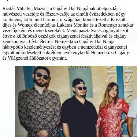
Rostás Mihály „Mazsi”, a Cigány Dal Napjának ötletgazdája,
művészeti vezetője és főszervezője az elmúlt évtizedekben négy
kontinens, több mint harminc országában koncertezett a Kossuth-
díjas és Womex életműdíjas Lakatos Mónika és a Romengo zenekar
vezetőjeként és menedzsereként. Megtapasztalva és cigányul szót
értve a különböző országok cigányzenei fesztiváljaival és cigány
zenekaraival, hívta életre a Nemzetközi Cigány Dal Napja
hiánypótló kezdeményezést és egyben a nemzetközi cigányzenei
együttműködésekért sokrétűen tevékenykedő Nemzetközi Cigány-
és Világzenei Hálózatot egyaránt.