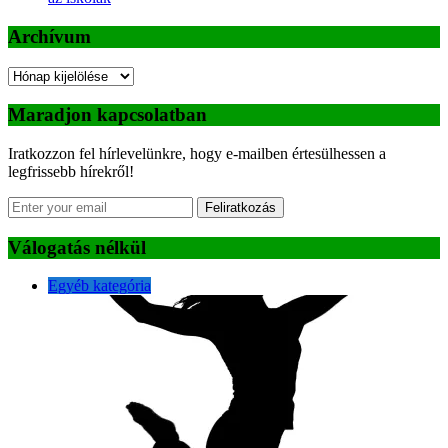
Archívum
Archívum
Maradjon kapcsolatban
Iratkozzon fel hírlevelünkre, hogy e-mailben értesülhessen a
legfrissebb hírekről!
Feliratkozás
Válogatás nélkül
Egyéb kategória