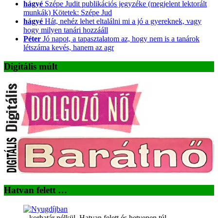
hágyé
Szépe Judit publikációs jegyzéke (megjelent lektorált
munkák) Kötetek: Szépe Jud
hágyé
Hát, nehéz lehet eltalálni mi a jó a gyereknek, vagy
hogy milyen tanári hozzááll
Péter
Jó napot, a tapasztalatom az, hogy nem is a tanárok
létszáma kevés, hanem az agr
Digitális múlt
Hatvan felett …
...korhatár nélkül. Hatvan felett és hetvenen túl.