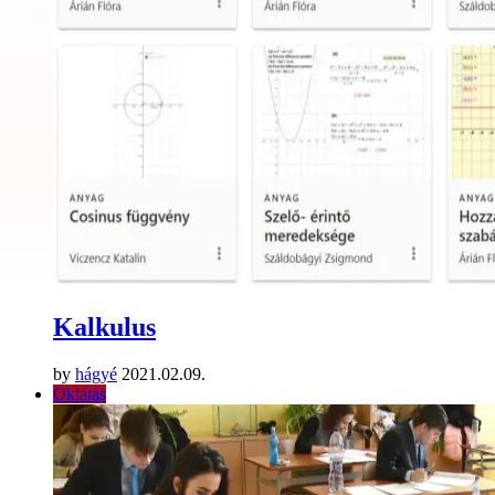
Kalkulus
by
hágyé
2021.02.09.
Oktatás