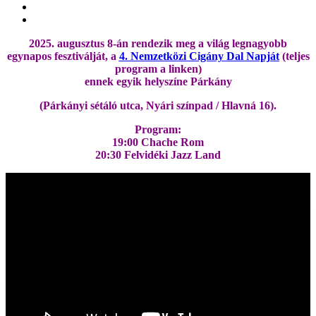
2025. augusztus 8-án rendezik meg a világ legnagyobb
egynapos fesztiválját, a
4. Nemzetközi Cigány Dal Napját
(teljes
program a linken)
ennek egyik helyszíne Párkány
(Párkányi sétáló utca, Nyári színpad / Hlavná 16).
Program:
19:00 Chache Rom
20:30 Felvidéki Jazz Land