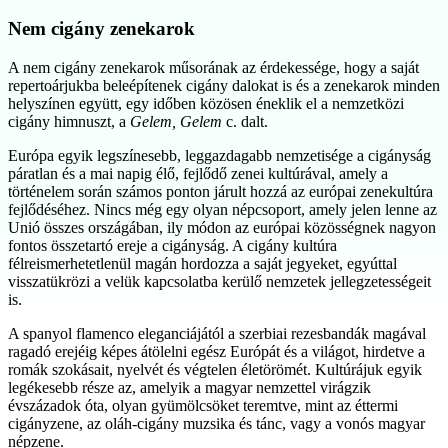
Nem cigány zenekarok
A nem cigány zenekarok műsorának az érdekessége, hogy a saját
repertoárjukba beleépítenek cigány dalokat is és a zenekarok minden
helyszínen együtt, egy időben közösen éneklik el a nemzetközi
cigány himnuszt, a
Gelem, Gelem
c. dalt.
Európa egyik legszínesebb, leggazdagabb nemzetisége a cigányság
páratlan és a mai napig élő, fejlődő zenei kultúrával, amely a
történelem során számos ponton járult hozzá az európai zenekultúra
fejlődéséhez. Nincs még egy olyan népcsoport, amely jelen lenne az
Unió összes országában, ily módon az európai közösségnek nagyon
fontos összetartó ereje a cigányság. A cigány kultúra
félreismerhetetlenül magán hordozza a saját jegyeket, egyúttal
visszatükrözi a velük kapcsolatba kerülő nemzetek jellegzetességeit
is.
A spanyol flamenco eleganciájától a szerbiai rezesbandák magával
ragadó erejéig képes átölelni egész Európát és a világot, hirdetve a
romák szokásait, nyelvét és végtelen életörömét. Kultúrájuk egyik
legékesebb része az, amelyik a magyar nemzettel virágzik
évszázadok óta, olyan gyümölcsöket teremtve, mint az éttermi
cigányzene, az oláh-cigány muzsika és tánc, vagy a vonós magyar
népzene.