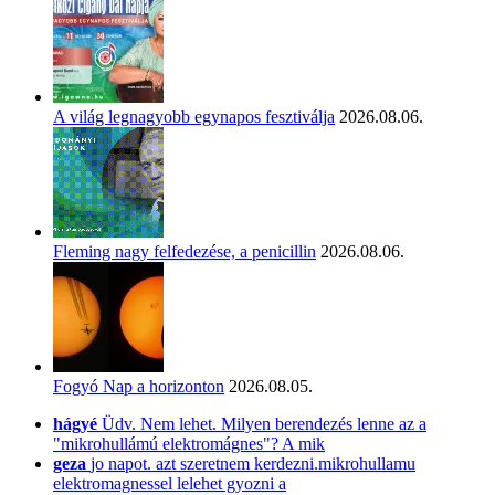
A világ legnagyobb egynapos fesztiválja
2026.08.06.
Fleming nagy felfedezése, a penicillin
2026.08.06.
Fogyó Nap a horizonton
2026.08.05.
hágyé
Üdv. Nem lehet. Milyen berendezés lenne az a
"mikrohullámú elektromágnes"? A mik
geza
jo napot. azt szeretnem kerdezni.mikrohullamu
elektromagnessel lelehet gyozni a