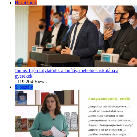
Hazai hírek
Június 1-jén folytatódik a tanítás, mehetnek iskolába a
gyerekek
- 119 204 Views
6. osztály