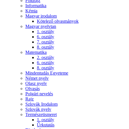
Földrajz
Informatika
Kémia
Magyar irodalom
Kötelező olvasmányok
Magyar nyelvtan
1. osztály
6. osztály
7. osztály
8. osztály
Matematika
2. osztály
6. osztály
8. osztály
Mindentudás Egyeteme
Német nyelv
Olasz nyelv
Olvasás
Polgári nevelés
Rajz
Szlovák Irodalom
Szlovák nyelv
Természetismeret
1. osztály
Űrkutatás