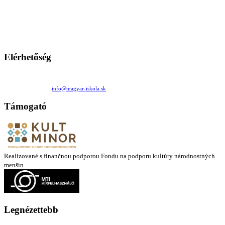
A Magyar Iskola a szlovákiai magyar iskolák, tanárok, szülők és
persze a diákok fóruma
Ezen az oldalon esetenként olyan írások jelennek meg, amelyek a hagyományos iskolafelfogástól eltérő
mintákat népszerűsítenek. Ennek következtében előfordulhat, hogy az idetévedő kiskorú felhasználók
látóköre gyorsabban szélesedik, mint azt a szülők esetleg szeretnék.
Elérhetőség
Családi Kör Egyesület/Združenie rod. kruhov
Medzilaborecká 17, 82101 Bratislava
+421 911 732 190 |
info@magyar-iskola.sk
Támogató
Realizované s finančnou podporou Fondu na podporu kultúry národnostných
menšín
Legnézettebb