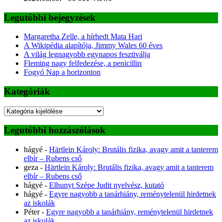
Legutóbbi bejegyzések
Margaretha Zelle, a hírhedt Mata Hari
A Wikipédia alapítója, Jimmy Wales 60 éves
A világ legnagyobb egynapos fesztiválja
Fleming nagy felfedezése, a penicillin
Fogyó Nap a horizonton
Kategóriák
Kategóriák
Legutóbbi hozzászólások
hágyé
-
Härtlein Károly: Brutális fizika, avagy amit a tanterem
elbír – Rubens cső
geza
-
Härtlein Károly: Brutális fizika, avagy amit a tanterem
elbír – Rubens cső
hágyé
-
Elhunyt Szépe Judit nyelvész, kutató
hágyé
-
Egyre nagyobb a tanárhiány, reménytelenül hirdetnek
az iskolák
Péter
-
Egyre nagyobb a tanárhiány, reménytelenül hirdetnek
az iskolák