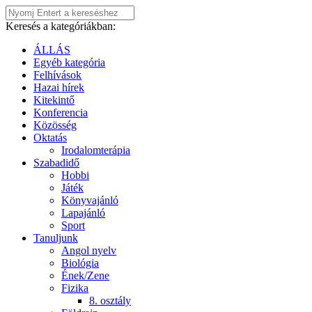
Keresés a kategóriákban:
ÁLLÁS
Egyéb kategória
Felhívások
Hazai hírek
Kitekintő
Konferencia
Közösség
Oktatás
Irodalomterápia
Szabadidő
Hobbi
Játék
Könyvajánló
Lapajánló
Sport
Tanuljunk
Angol nyelv
Biológia
Ének/Zene
Fizika
8. osztály