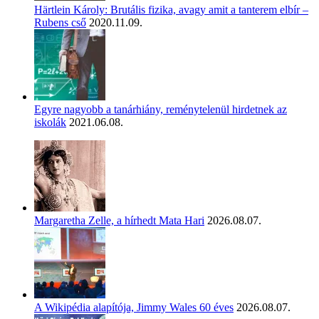
Härtlein Károly: Brutális fizika, avagy amit a tanterem elbír –
Rubens cső
2020.11.09.
Egyre nagyobb a tanárhiány, reménytelenül hirdetnek az
iskolák
2021.06.08.
Margaretha Zelle, a hírhedt Mata Hari
2026.08.07.
A Wikipédia alapítója, Jimmy Wales 60 éves
2026.08.07.