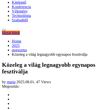
Kitekintő
Konferencia
Vélemény
Technológia
Szabadidő
Hazai hírek
Home
2025
augusztus
Közeleg a világ legnagyobb egynapos fesztiválja
Közeleg a világ legnagyobb egynapos
fesztiválja
by
maria
2025.08.01.
47 Views
Megosztás: