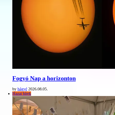
Fogyó Nap a horizonton
by
hágyé
2026.08.05.
Hazai hírek