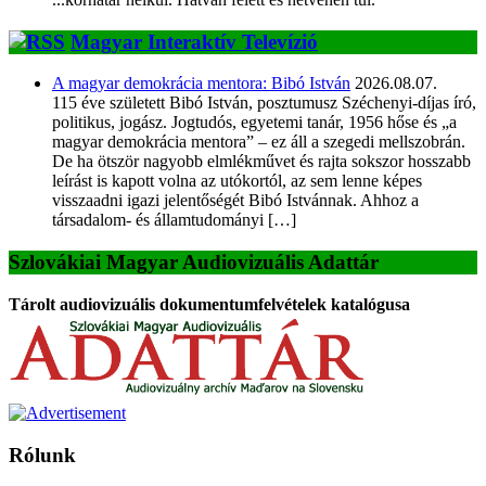
Magyar Interaktív Televízió
A magyar demokrácia mentora: Bibó István
2026.08.07.
115 éve született Bibó István, posztumusz Széchenyi-díjas író,
politikus, jogász. Jogtudós, egyetemi tanár, 1956 hőse és „a
magyar demokrácia mentora” – ez áll a szegedi mellszobrán.
De ha ötször nagyobb elmlékművet és rajta sokszor hosszabb
leírást is kapott volna az utókortól, az sem lenne képes
visszaadni igazi jelentőségét Bibó Istvánnak. Ahhoz a
társadalom- és államtudományi […]
Szlovákiai Magyar Audiovizuális Adattár
Tárolt audiovizuális dokumentumfelvételek katalógusa
Rólunk