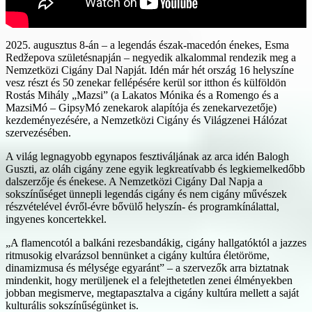
2025. augusztus 8-án – a legendás észak-macedón énekes, Esma
Redžepova születésnapján – negyedik alkalommal rendezik meg a
Nemzetközi Cigány Dal Napját. Idén már hét ország 16 helyszíne
vesz részt és 50 zenekar fellépésére kerül sor itthon és külföldön
Rostás Mihály „Mazsi” (a Lakatos Mónika és a Romengo és a
MazsiMó – GipsyMó zenekarok alapítója és zenekarvezetője)
kezdeményezésére, a Nemzetközi Cigány és Világzenei Hálózat
szervezésében.
A világ legnagyobb egynapos fesztiváljának az arca idén Balogh
Guszti, az oláh cigány zene egyik legkreatívabb és legkiemelkedőbb
dalszerzője és énekese. A Nemzetközi Cigány Dal Napja a
sokszínűséget ünnepli legendás cigány és nem cigány művészek
részvételével évről-évre bővülő helyszín- és programkínálattal,
ingyenes koncertekkel.
„A flamencotól a balkáni rezesbandákig, cigány hallgatóktól a jazzes
ritmusokig elvarázsol bennünket a cigány kultúra életöröme,
dinamizmusa és mélysége egyaránt” – a szervezők arra biztatnak
mindenkit, hogy merüljenek el a felejthetetlen zenei élményekben
jobban megismerve, megtapasztalva a cigány kultúra mellett a saját
kulturális sokszínűségünket is.