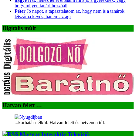
hágyé
Hát, nehéz lehet eltalálni mi a jó a gyereknek, vagy
hogy milyen tanári hozzááll
Péter
Jó napot, a tapasztalatom az, hogy nem is a tanárok
létszáma kevés, hanem az agr
Digitális múlt
Hatvan felett …
...korhatár nélkül. Hatvan felett és hetvenen túl.
Magyar Interaktív Televízió