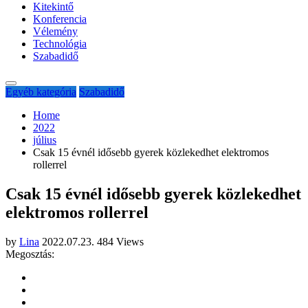
Kitekintő
Konferencia
Vélemény
Technológia
Szabadidő
Egyéb kategória
Szabadidő
Home
2022
július
Csak 15 évnél idősebb gyerek közlekedhet elektromos
rollerrel
Csak 15 évnél idősebb gyerek közlekedhet
elektromos rollerrel
by
Lina
2022.07.23.
484 Views
Megosztás: