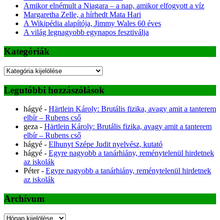
Amikor elnémult a Niagara – a nap, amikor elfogyott a víz
Margaretha Zelle, a hírhedt Mata Hari
A Wikipédia alapítója, Jimmy Wales 60 éves
A világ legnagyobb egynapos fesztiválja
Kategóriák
Kategóriák
Legutóbbi hozzászólások
hágyé
-
Härtlein Károly: Brutális fizika, avagy amit a tanterem
elbír – Rubens cső
geza
-
Härtlein Károly: Brutális fizika, avagy amit a tanterem
elbír – Rubens cső
hágyé
-
Elhunyt Szépe Judit nyelvész, kutató
hágyé
-
Egyre nagyobb a tanárhiány, reménytelenül hirdetnek
az iskolák
Péter
-
Egyre nagyobb a tanárhiány, reménytelenül hirdetnek
az iskolák
Archívum
Archívum