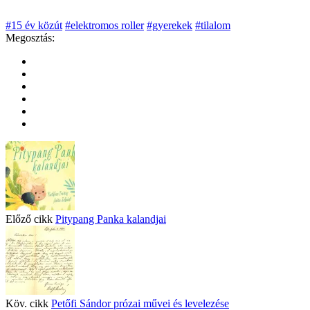
#15 év közút
#elektromos roller
#gyerekek
#tilalom
Megosztás:
Előző cikk
Pitypang Panka kalandjai
Köv. cikk
Petőfi Sándor prózai művei és levelezése