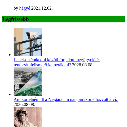
by
hágyé
2021.12.02.
Legfrissebb
Lehet-e kémkedni közúti forgalommegfigyelő és
rendszámfelismerő kamerákkal?
2026.08.08.
Amikor elnémult a Niagara – a nap, amikor elfogyott a víz
2026.08.08.