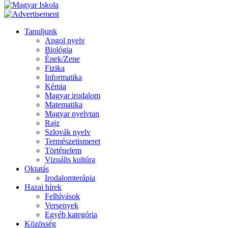
Tanuljunk
Angol nyelv
Biológia
Ének/Zene
Fizika
Informatika
Kémia
Magyar irodalom
Matematika
Magyar nyelvtan
Rajz
Szlovák nyelv
Természetismeret
Történelem
Vizuális kultúra
Oktatás
Irodalomterápia
Hazai hírek
Felhívások
Versenyek
Egyéb kategória
Közösség