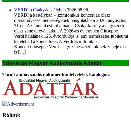
VERDI a Csáky-kastélyban
2026.08.08.
VERDI a kastélyban – szimfonikus koncert az olasz
operaművészet nemességének hangulatában 2026. augusztus
31-én. Az ünnepi est folyamán a Csáky-kastély a nagyszerű
olasz zene terévé alakul. A 2026-os év egyben Giuseppe
Verdi halálának 125. évfordulója is, ami természetes jubileumi
keretet ad a koncertnek. A Verdi Szimfonikus
Koncert Giuseppe Verdi – egy zeneszerző, akinek zenéje ma
is […]
Szlovákiai Magyar Audiovizuális Adattár
Tárolt audiovizuális dokumentumfelvételek katalógusa
Rólunk
A Magyar Iskola a szlovákiai magyar iskolák, tanárok, szülők és