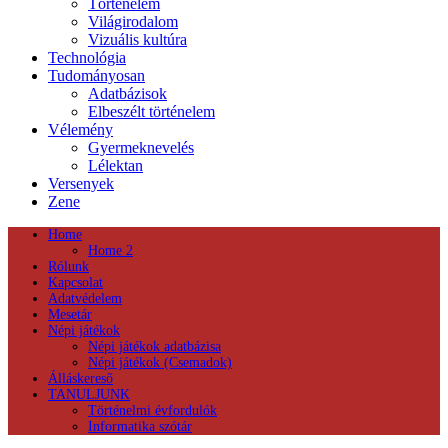
Történelem
Világirodalom
Vizuális kultúra
Technológia
Tudományosan
Adatbázisok
Elbeszélt történelem
Vélemény
Gyermeknevelés
Lélektan
Versenyek
Zene
Home
Home 2
Rólunk
Kapcsolat
Adatvédelem
Mesetár
Népi játékok
Népi játékok adatbázisa
Népi játékok (Csemadok)
Álláskereső
TANULJUNK
Történelmi évfordulók
Informatika szótár