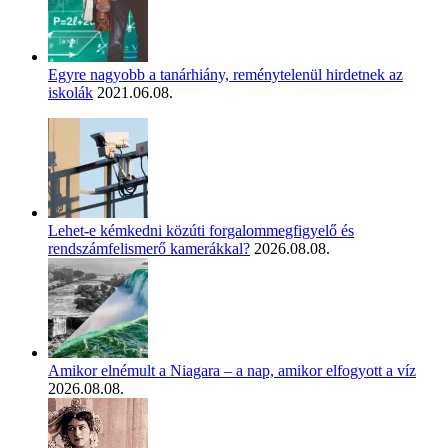
Egyre nagyobb a tanárhiány, reménytelenül hirdetnek az
iskolák
2021.06.08.
Lehet-e kémkedni közúti forgalommegfigyelő és
rendszámfelismerő kamerákkal?
2026.08.08.
Amikor elnémult a Niagara – a nap, amikor elfogyott a víz
2026.08.08.