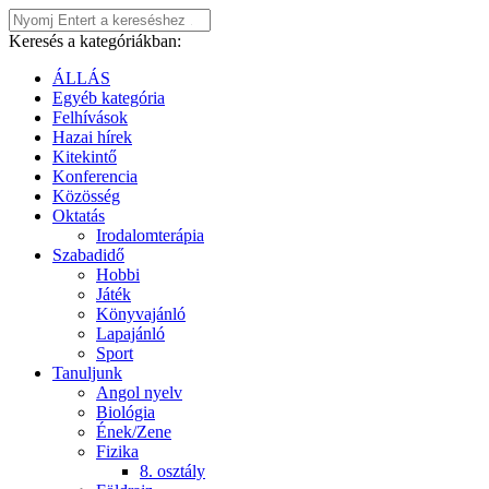
Keresés a kategóriákban:
ÁLLÁS
Egyéb kategória
Felhívások
Hazai hírek
Kitekintő
Konferencia
Közösség
Oktatás
Irodalomterápia
Szabadidő
Hobbi
Játék
Könyvajánló
Lapajánló
Sport
Tanuljunk
Angol nyelv
Biológia
Ének/Zene
Fizika
8. osztály