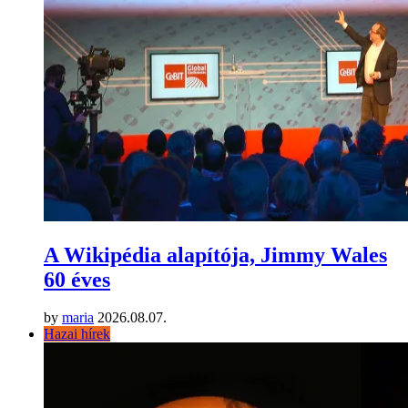
A Wikipédia alapítója, Jimmy Wales
60 éves
by
maria
2026.08.07.
Hazai hírek