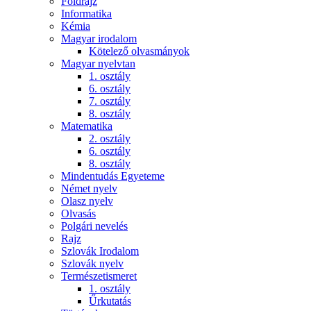
Földrajz
Informatika
Kémia
Magyar irodalom
Kötelező olvasmányok
Magyar nyelvtan
1. osztály
6. osztály
7. osztály
8. osztály
Matematika
2. osztály
6. osztály
8. osztály
Mindentudás Egyeteme
Német nyelv
Olasz nyelv
Olvasás
Polgári nevelés
Rajz
Szlovák Irodalom
Szlovák nyelv
Természetismeret
1. osztály
Űrkutatás