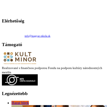
persze a diákok fóruma
Ezen az oldalon esetenként olyan írások jelennek meg, amelyek a hagyományos iskolafelfogástól eltérő
mintákat népszerűsítenek. Ennek következtében előfordulhat, hogy az idetévedő kiskorú felhasználók
látóköre gyorsabban szélesedik, mint azt a szülők esetleg szeretnék.
Elérhetőség
Családi Kör Egyesület/Združenie rod. kruhov
Medzilaborecká 17, 82101 Bratislava
+421 911 732 190 |
info@magyar-iskola.sk
Támogató
Realizované s finančnou podporou Fondu na podporu kultúry národnostných
menšín
Legnézettebb
Hazai hírek