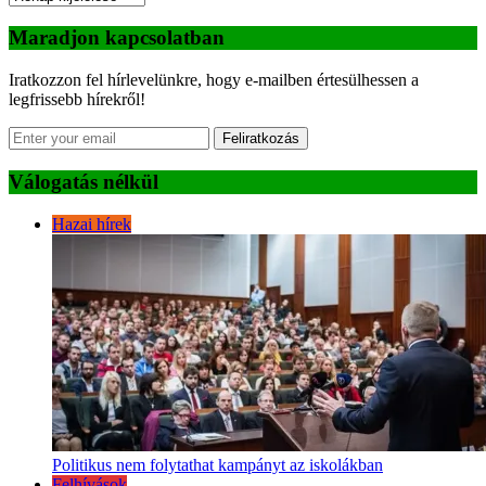
Maradjon kapcsolatban
Iratkozzon fel hírlevelünkre, hogy e-mailben értesülhessen a
legfrissebb hírekről!
Feliratkozás
Válogatás nélkül
Hazai hírek
Politikus nem folytathat kampányt az iskolákban
Felhívások