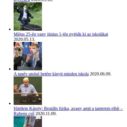
Május 25-én vagy június 1-jén nyitják ki az iskolákat
2020.05.13.
A tanév utolsó hetére kinyit minden iskola
2020.06.09.
Härtlein Károly: Brutális fizika, avagy amit a tanterem elbír –
Rubens cső
2020.11.09.