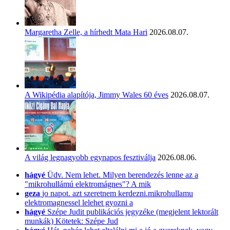
Margaretha Zelle, a hírhedt Mata Hari
2026.08.07.
A Wikipédia alapítója, Jimmy Wales 60 éves
2026.08.07.
A világ legnagyobb egynapos fesztiválja
2026.08.06.
hágyé
Üdv. Nem lehet. Milyen berendezés lenne az a
"mikrohullámú elektromágnes"? A mik
geza
jo napot. azt szeretnem kerdezni.mikrohullamu
elektromagnessel lelehet gyozni a
hágyé
Szépe Judit publikációs jegyzéke (megjelent lektorált
munkák) Kötetek: Szépe Jud