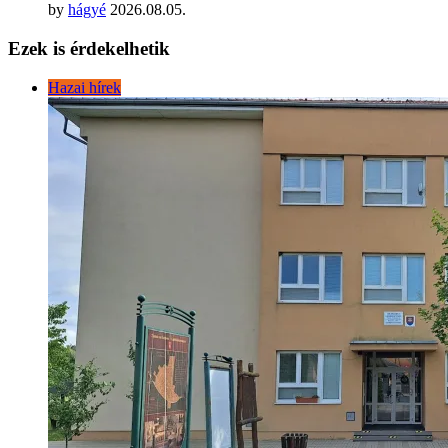
by
hágyé
2026.08.05.
Ezek is érdekelhetik
Hazai hírek