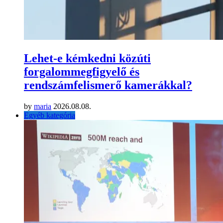
Lehet-e kémkedni közúti
forgalommegfigyelő és
rendszámfelismerő kamerákkal?
by
maria
2026.08.08.
Egyéb kategória