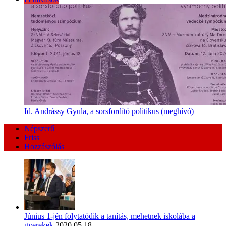
Id. Andrássy Gyula, a sorsfordító politikus (meghívó)
Népszerű
Friss
Hozzászólás
Június 1-jén folytatódik a tanítás, mehetnek iskolába a
gyerekek
2020.05.18.