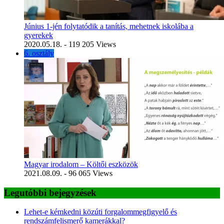
Június 1-jén folytatódik a tanítás, mehetnek iskolába a
gyerekek
2020.05.18.
- 119 205 Views
6. osztály
Magyar irodalom – Költői eszközök
2021.08.09.
- 96 065 Views
Legutóbbi bejegyzések
Lehet-e kémkedni közúti forgalommegfigyelő és
rendszámfelismerő kamerákkal?