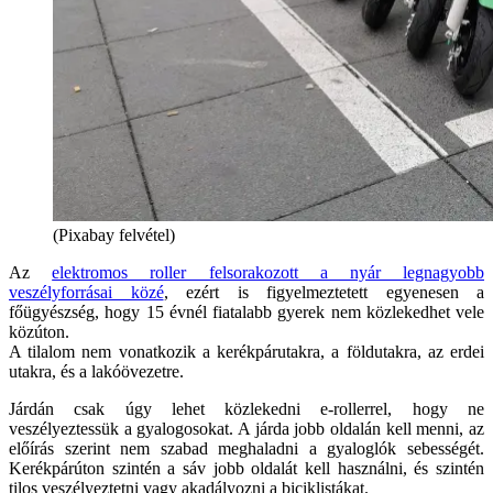
(Pixabay felvétel)
Az
elektromos roller felsorakozott a nyár legnagyobb
veszélyforrásai közé
, ezért is figyelmeztetett egyenesen a
főügyészség, hogy 15 évnél fiatalabb gyerek nem közlekedhet vele
közúton.
A tilalom nem vonatkozik a kerékpárutakra, a földutakra, az erdei
utakra, és a lakóövezetre.
Járdán csak úgy lehet közlekedni e-rollerrel, hogy ne
veszélyeztessük a gyalogosokat. A járda jobb oldalán kell menni, az
előírás szerint nem szabad meghaladni a gyaloglók sebességét.
Kerékpárúton szintén a sáv jobb oldalát kell használni, és szintén
tilos veszélyeztetni vagy akadályozni a biciklistákat.