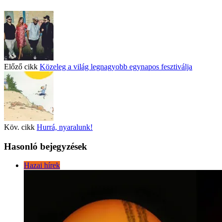
Előző cikk
Közeleg a világ legnagyobb egynapos fesztiválja
Köv. cikk
Hurrá, nyaralunk!
Hasonló bejegyzések
Hazai hírek