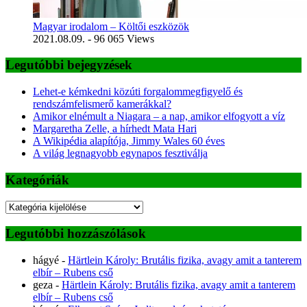
Magyar irodalom – Költői eszközök
2021.08.09.
- 96 065 Views
Legutóbbi bejegyzések
Lehet-e kémkedni közúti forgalommegfigyelő és
rendszámfelismerő kamerákkal?
Amikor elnémult a Niagara – a nap, amikor elfogyott a víz
Margaretha Zelle, a hírhedt Mata Hari
A Wikipédia alapítója, Jimmy Wales 60 éves
A világ legnagyobb egynapos fesztiválja
Kategóriák
Kategóriák
Legutóbbi hozzászólások
hágyé
-
Härtlein Károly: Brutális fizika, avagy amit a tanterem
elbír – Rubens cső
geza
-
Härtlein Károly: Brutális fizika, avagy amit a tanterem
elbír – Rubens cső