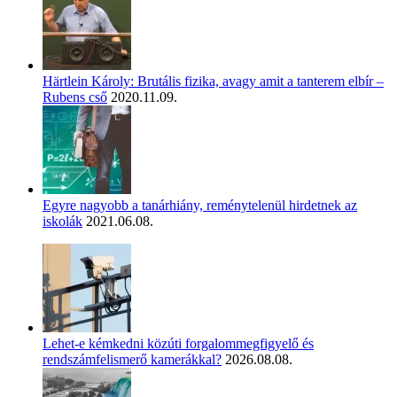
Härtlein Károly: Brutális fizika, avagy amit a tanterem elbír –
Rubens cső
2020.11.09.
Egyre nagyobb a tanárhiány, reménytelenül hirdetnek az
iskolák
2021.06.08.
Lehet-e kémkedni közúti forgalommegfigyelő és
rendszámfelismerő kamerákkal?
2026.08.08.