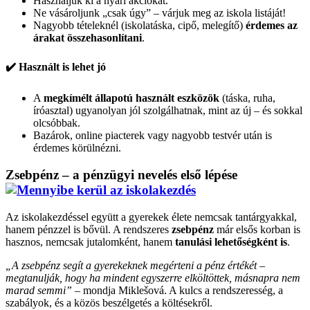
Használjuk ki a nyári akciókat.
Ne vásároljunk „csak úgy” – várjuk meg az iskola listáját!
Nagyobb tételeknél (iskolatáska, cipő, melegítő)
érdemes az
árakat összehasonlítani
.
✔️ Használt is lehet jó
A
megkímélt állapotú használt eszközök
(táska, ruha,
íróasztal) ugyanolyan jól szolgálhatnak, mint az új – és sokkal
olcsóbbak.
Bazárok, online piacterek vagy nagyobb testvér után is
érdemes körülnézni.
Zsebpénz – a pénzügyi nevelés első lépése
Az iskolakezdéssel együtt a gyerekek élete nemcsak tantárgyakkal,
hanem pénzzel is bővül. A rendszeres
zsebpénz
már elsős korban is
hasznos, nemcsak jutalomként, hanem
tanulási lehetőségként is
.
„A zsebpénz segít a gyerekeknek megérteni a pénz értékét –
megtanulják, hogy ha mindent egyszerre elköltöttek, másnapra nem
marad semmi”
– mondja Miklešová. A kulcs a rendszeresség, a
szabályok, és a közös beszélgetés a költésekről.