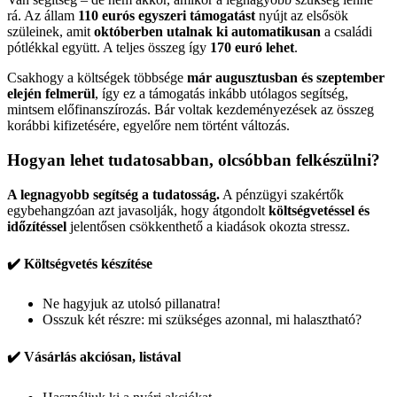
rá. Az állam
110 eurós egyszeri támogatást
nyújt az elsősök
szüleinek, amit
októberben utalnak ki automatikusan
a családi
pótlékkal együtt. A teljes összeg így
170 euró lehet
.
Csakhogy a költségek többsége
már augusztusban és szeptember
elején felmerül
, így ez a támogatás inkább utólagos segítség,
mintsem előfinanszírozás. Bár voltak kezdeményezések az összeg
korábbi kifizetésére, egyelőre nem történt változás.
Hogyan lehet tudatosabban, olcsóbban felkészülni?
A legnagyobb segítség a tudatosság.
A pénzügyi szakértők
egybehangzóan azt javasolják, hogy átgondolt
költségvetéssel és
időzítéssel
jelentősen csökkenthető a kiadások okozta stressz.
✔️ Költségvetés készítése
Ne hagyjuk az utolsó pillanatra!
Osszuk két részre: mi szükséges azonnal, mi halasztható?
✔️ Vásárlás akciósan, listával