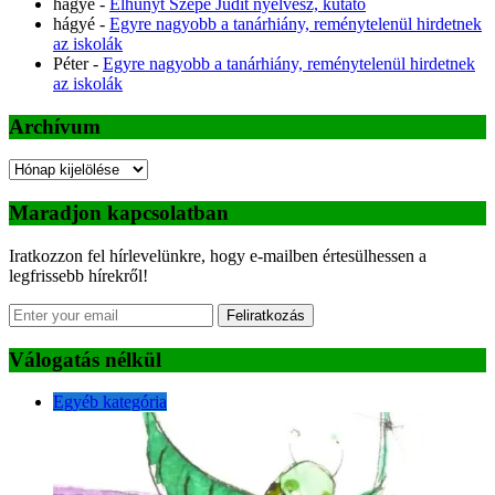
hágyé
-
Elhunyt Szépe Judit nyelvész, kutató
hágyé
-
Egyre nagyobb a tanárhiány, reménytelenül hirdetnek
az iskolák
Péter
-
Egyre nagyobb a tanárhiány, reménytelenül hirdetnek
az iskolák
Archívum
Archívum
Maradjon kapcsolatban
Iratkozzon fel hírlevelünkre, hogy e-mailben értesülhessen a
legfrissebb hírekről!
Feliratkozás
Válogatás nélkül
Egyéb kategória