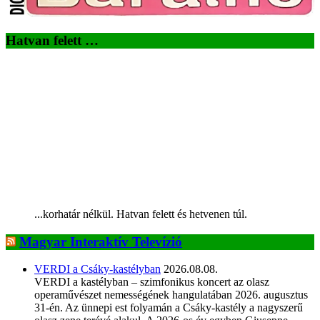
Hatvan felett …
...korhatár nélkül. Hatvan felett és hetvenen túl.
Magyar Interaktív Televízió
VERDI a Csáky-kastélyban
2026.08.08.
VERDI a kastélyban – szimfonikus koncert az olasz
operaművészet nemességének hangulatában 2026. augusztus
31-én. Az ünnepi est folyamán a Csáky-kastély a nagyszerű