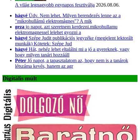
A világ legnagyobb egynapos fesztiválja
2026.08.06.
hágyé
Üdv. Nem lehet. Milyen berendezés lenne az a
"mikrohullámú elektromágnes"? A mik
geza
jo napot. azt szeretnem kerdezni.mikrohullamu
elektromagnessel lelehet gyozni a
hágyé
Szépe Judit publikációs jegyzéke (megjelent lektorált
munkák) Kötetek: Szépe Jud
hágyé
Hát, nehéz lehet eltalálni mi a jó a gyereknek, vagy
hogy milyen tanári hozzááll
Péter
Jó napot, a tapasztalatom az, hogy nem is a tanárok
létszáma kevés, hanem az agr
Digitális múlt