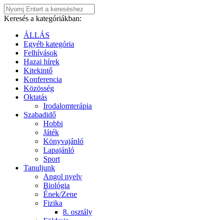
Keresés a kategóriákban:
ÁLLÁS
Egyéb kategória
Felhívások
Hazai hírek
Kitekintő
Konferencia
Közösség
Oktatás
Irodalomterápia
Szabadidő
Hobbi
Játék
Könyvajánló
Lapajánló
Sport
Tanuljunk
Angol nyelv
Biológia
Ének/Zene
Fizika
8. osztály