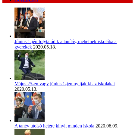
Június 1-jén folytatódik a tanítás, mehetnek iskolába a
gyerekek
2020.05.18.
Május 25-én vagy június 1-jén nyitják ki az iskolákat
2020.05.13.
A tanév utolsó hetére kinyit minden iskola
2020.06.09.