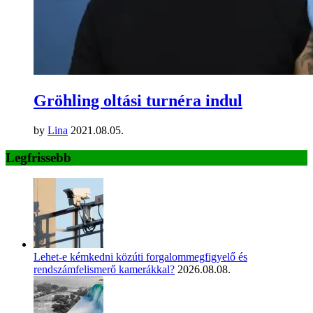
Gröhling oltási turnéra indul
by
Lina
2021.08.05.
Legfrissebb
Lehet-e kémkedni közúti forgalommegfigyelő és
rendszámfelismerő kamerákkal?
2026.08.08.