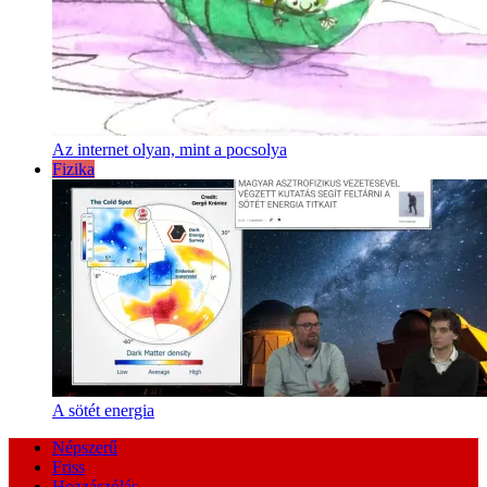
Az internet olyan, mint a pocsolya
Fizika
A sötét energia
Népszerű
Friss
Hozzászólás