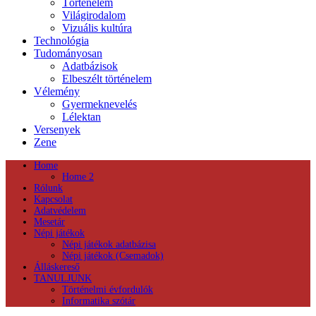
Történelem
Világirodalom
Vizuális kultúra
Technológia
Tudományosan
Adatbázisok
Elbeszélt történelem
Vélemény
Gyermeknevelés
Lélektan
Versenyek
Zene
Home
Home 2
Rólunk
Kapcsolat
Adatvédelem
Mesetár
Népi játékok
Népi játékok adatbázisa
Népi játékok (Csemadok)
Álláskereső
TANULJUNK
Történelmi évfordulók
Informatika szótár