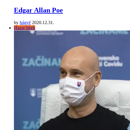
Edgar Allan Poe
by
hágyé
2020.12.31.
Hazai hírek