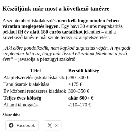
Készüljünk már most a következő tanévre
A szeptemberi iskolakezdés
nem kell, hogy minden évben
váratlan meglepetés legyen
. Egy havi 30 eurós megtakarítás
például
fél év alatt 180 eurós tartalékot
jelenthet – ami a
következő tanévre már szinte fedezi az alapfelszerelést.
„Aki előre gondolkodik, nem kapkod augusztus végén. A nyugodt
szeptember titka az, hogy már ősszel elkezdünk félretenni a jövő
évre”
– javasolja a pénzügyi szakértő.
Tétel
Becsült költség
Alapfelszerelés (iskolatáska stb.)
280–300 €
Tanulósarok kialakítása
+175 €
Év közbeni rendszeres kiadások
300–350 €
Teljes éves költség
akár 600+ €
Állami támogatás
-110–170 €
Share this:
Facebook
X