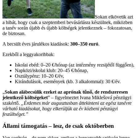
Sokan elkövetik azt
a hibát, hogy csak a szeptemberi bevásárlásra készülnek, miközben
a tanév során újabb és újabb költségek jelentkeznek – fokozatosan,
de biztosan.
A becsült éves járulékos kiadások:
300–350 euró
.
Ezekből a leggyakoribbak:
Iskolai ebéd: 0–20 €/hónap (az intézmény rezsijétől függően),
Napközi/iskolai klub: 20–45 €/hónap,
Osztálypénz: 10–20 €/év,
Kirándulások, események (kb. 3 alkalommal): 30 €/év.
„
Sokan alábecsülik ezeket az aprónak tűnő, de rendszeresen
jelentkező költségeket
” – figyelmeztet Ivana Miklešová pénzügyi
szakértő.
„Érdemes már augusztusban áttekinteni az egész tanévre
várható kiadásokat, hogy elkerüljük az év közbeni pénzügyi
feszültséget.”
Állami támogatás – lesz, de csak októberben
Van segítség – de nem akkor, amikor a legnagyobb szükség lenne