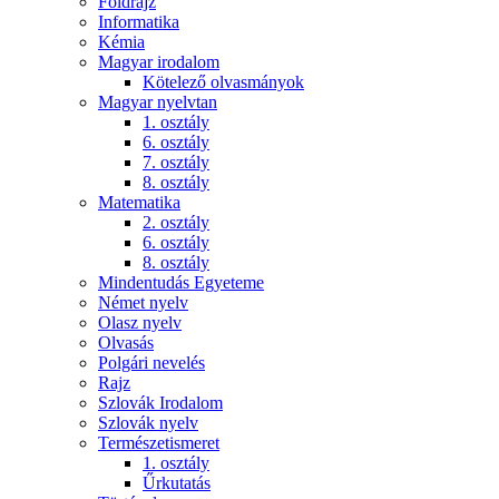
Földrajz
Informatika
Kémia
Magyar irodalom
Kötelező olvasmányok
Magyar nyelvtan
1. osztály
6. osztály
7. osztály
8. osztály
Matematika
2. osztály
6. osztály
8. osztály
Mindentudás Egyeteme
Német nyelv
Olasz nyelv
Olvasás
Polgári nevelés
Rajz
Szlovák Irodalom
Szlovák nyelv
Természetismeret
1. osztály
Űrkutatás