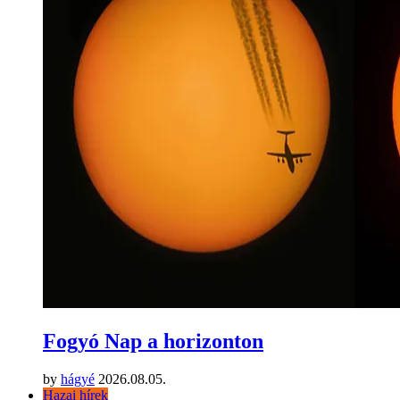
Fogyó Nap a horizonton
by
hágyé
2026.08.05.
Hazai hírek