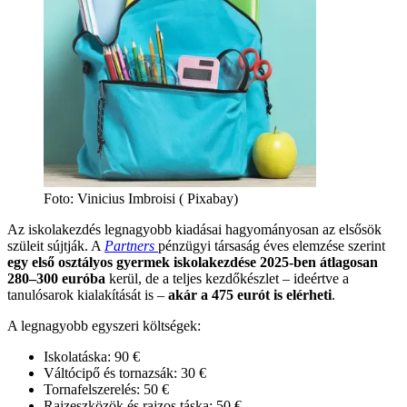
Foto: Vinicius Imbroisi ( Pixabay)
Az iskolakezdés legnagyobb kiadásai hagyományosan az elsősök
szüleit sújtják. A
Partners
pénzügyi társaság éves elemzése szerint
egy első osztályos gyermek iskolakezdése 2025-ben átlagosan
280–300 euróba
kerül, de a teljes kezdőkészlet – ideértve a
tanulósarok kialakítását is –
akár a 475 eurót is elérheti
.
A legnagyobb egyszeri költségek:
Iskolatáska: 90 €
Váltócipő és tornazsák: 30 €
Tornafelszerelés: 50 €
Rajzeszközök és rajzos táska: 50 €