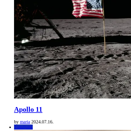
Apollo 11
by
maria
2024.07.16.
Tanuljunk