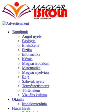
Tanuljunk
Angol nyelv
Biológia
Ének/Zene
Fizika
Informatika
Kémia
Magyar irodalom
Matematika
Magyar nyelvtan
Rajz
Szlovák nyelv
Természetismeret
Történelem
Vizuális kultúra
Oktatás
Irodalomterápia
Hazai hírek