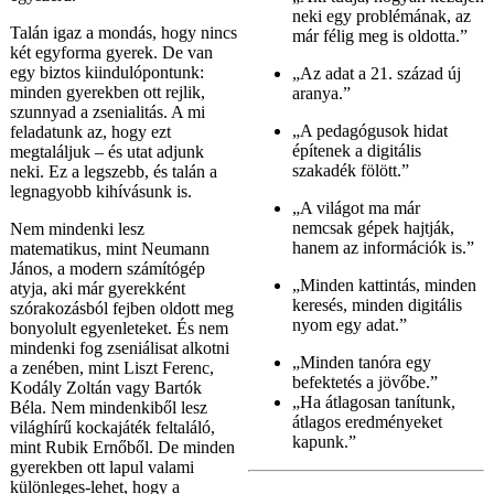
neki egy problémának, az
Talán igaz a mondás, hogy nincs
már félig meg is oldotta.”
két egyforma gyerek. De van
egy biztos kiindulópontunk:
„Az adat a 21. század új
minden gyerekben ott rejlik,
aranya.”
szunnyad a zsenialitás. A mi
„A pedagógusok hidat
feladatunk az, hogy ezt
építenek a digitális
megtaláljuk – és utat adjunk
szakadék fölött.”
neki. Ez a legszebb, és talán a
legnagyobb kihívásunk is.
„A világot ma már
nemcsak gépek hajtják,
Nem mindenki lesz
hanem az információk is.”
matematikus, mint Neumann
János, a modern számítógép
„Minden kattintás, minden
atyja, aki már gyerekként
keresés, minden digitális
szórakozásból fejben oldott meg
nyom egy adat.”
bonyolult egyenleteket. És nem
mindenki fog zseniálisat alkotni
„Minden tanóra egy
a zenében, mint Liszt Ferenc,
befektetés a jövőbe.”
Kodály Zoltán vagy Bartók
„Ha átlagosan tanítunk,
Béla. Nem mindenkiből lesz
átlagos eredményeket
világhírű kockajáték feltaláló,
kapunk.”
mint Rubik Ernőből. De minden
gyerekben ott lapul valami
különleges-lehet, hogy a