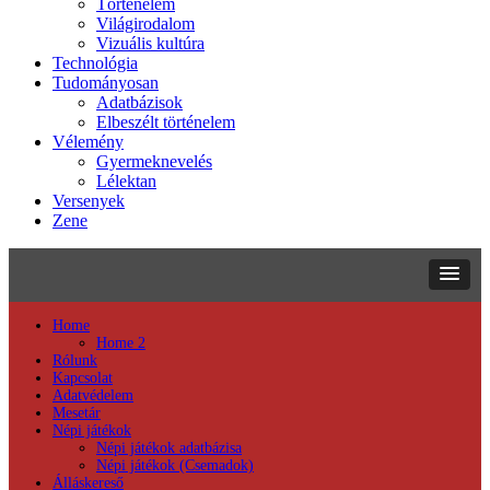
Történelem
Világirodalom
Vizuális kultúra
Technológia
Tudományosan
Adatbázisok
Elbeszélt történelem
Vélemény
Gyermeknevelés
Lélektan
Versenyek
Zene
Home
Home 2
Rólunk
Kapcsolat
Adatvédelem
Mesetár
Népi játékok
Népi játékok adatbázisa
Népi játékok (Csemadok)
Álláskereső