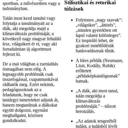
Stilisztikai és retorikai
sportban, a művészetben vagy a
túlzások
tudományban.
Talán most kezd tanulni vagy
Folytonos „nagy szavak”:
folytatja a tanulmányait az a
„világsiker”, „áttörés”,
diák, aki megoldja majd a
„minden gyerekben ott
klímaváltozás problémáját, a
lapul valami különleges”.
következő nagy magyar feltaláló
Ez inspiráló lehet, de
lesz, világsikert ér el, vagy aki
gyakori ismétlődésük
forradalmian új algoritmust
hatásvadásznak tűnik.
fejleszt ki.
A híres példák (Neumann,
De a mai világban a zsenialitás
Liszt, Kodály, Rubik)
önmagában nem elég. A
erőltetett
legnagyobb problémák csak
„példaképkatalógusnak”
összefogással, csapatmunkával
hatnak.
oldhatók meg. Ezért nekünk,
pedagógusoknak az a
„A diák, aki most tanul,
feladatunk, hogy ne csak
talán megoldja a
tantárgyi ismereteket adjunk át,
klímaváltozás
hanem megtanítsuk a diákokat
problémáját.” – túlzott
együtt dolgozni, egymást
heroizálás.
meghallgatni, közösen
gondolkodni.
„Az adatok tengeréből
tudást, a tudásból jövőt