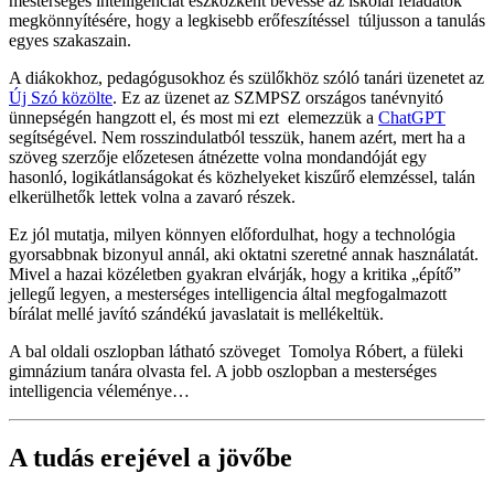
mesterséges intelligenciát eszközként bevesse az iskolai feladatok
megkönnyítésére, hogy a legkisebb erőfeszítéssel túljusson a tanulás
egyes szakaszain.
A diákokhoz, pedagógusokhoz és szülőkhöz szóló tanári üzenetet az
Új Szó közölte
. Ez az üzenet az SZMPSZ országos tanévnyitó
ünnepségén hangzott el, és most mi ezt elemezzük a
ChatGPT
segítségével. Nem rosszindulatból tesszük, hanem azért, mert ha a
szöveg szerzője előzetesen átnézette volna mondandóját egy
hasonló, logikátlanságokat és közhelyeket kiszűrő elemzéssel, talán
elkerülhetők lettek volna a zavaró részek.
Ez jól mutatja, milyen könnyen előfordulhat, hogy a technológia
gyorsabbnak bizonyul annál, aki oktatni szeretné annak használatát.
Mivel a hazai közéletben gyakran elvárják, hogy a kritika „építő”
jellegű legyen, a mesterséges intelligencia által megfogalmazott
bírálat mellé javító szándékú javaslatait is mellékeltük.
A bal oldali oszlopban látható szöveget Tomolya Róbert, a füleki
gimnázium tanára olvasta fel. A jobb oszlopban a mesterséges
intelligencia véleménye…
A tudás erejével a jövőbe