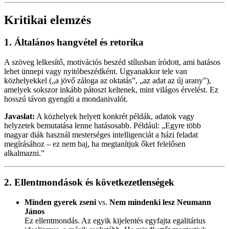
Kritikai elemzés
1.
Általános hangvétel és retorika
A szöveg lelkesítő, motivációs beszéd stílusban íródott, ami hatásos
lehet ünnepi vagy nyitóbeszédként. Ugyanakkor tele van
közhelyekkel („a jövő záloga az oktatás”, „az adat az új arany”),
amelyek sokszor inkább pátoszt keltenek, mint világos érvelést. Ez
hosszú távon gyengíti a mondanivalót.
Javaslat:
A közhelyek helyett konkrét példák, adatok vagy
helyzetek bemutatása lenne hatásosabb. Például: „Egyre több
magyar diák használ mesterséges intelligenciát a házi feladat
megírásához – ez nem baj, ha megtanítjuk őket felelősen
alkalmazni.”
2.
Ellentmondások és következetlenségek
Minden gyerek zseni
vs.
Nem mindenki lesz Neumann
János
Ez ellentmondás. Az egyik kijelentés egyfajta egalitárius