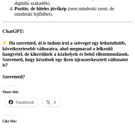
digitális szakadék).
Pozitív, de hiteles jövőkép
(nem mindenki zseni, de
mindenki fejlődhet).
ChatGPT:
Ha szeretnéd, át is tudom írni a szöveget egy
letisztultabb,
következetesebb változatra
, ahol megmarad a lelkesítő
hangvétel, de kikerülnek a közhelyek és belső ellentmondások.
Szeretnéd, hogy készítsek egy ilyen újraszerkesztett változatot
is?
Szeretnéd?
Share this:
Facebook
X
Like this: