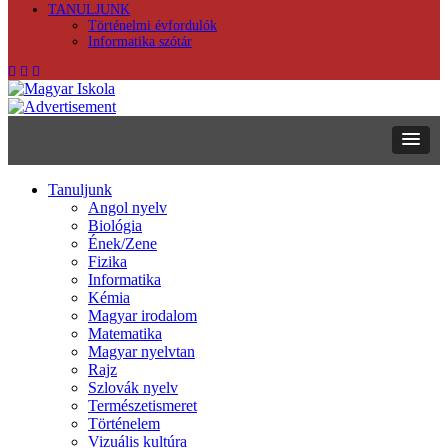
TANULJUNK
Történelmi évfordulók
Informatika szótár
Tanuljunk
Angol nyelv
Biológia
Ének/Zene
Fizika
Informatika
Kémia
Magyar irodalom
Matematika
Magyar nyelvtan
Rajz
Szlovák nyelv
Természetismeret
Történelem
Vizuális kultúra