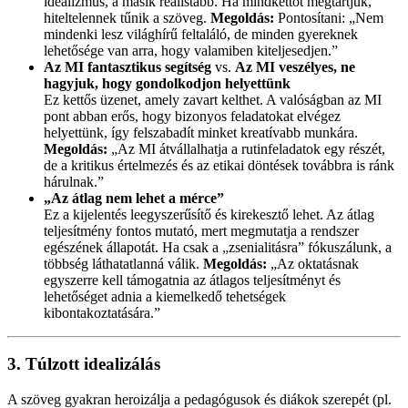
idealizmus, a másik realistább. Ha mindkettőt megtartjuk,
hiteltelennek tűnik a szöveg.
Megoldás:
Pontosítani: „Nem
mindenki lesz világhírű feltaláló, de minden gyereknek
lehetősége van arra, hogy valamiben kiteljesedjen.”
Az MI fantasztikus segítség
vs.
Az MI veszélyes, ne
hagyjuk, hogy gondolkodjon helyettünk
Ez kettős üzenet, amely zavart kelthet. A valóságban az MI
pont abban erős, hogy bizonyos feladatokat elvégez
helyettünk, így felszabadít minket kreatívabb munkára.
Megoldás:
„Az MI átvállalhatja a rutinfeladatok egy részét,
de a kritikus értelmezés és az etikai döntések továbbra is ránk
hárulnak.”
„Az átlag nem lehet a mérce”
Ez a kijelentés leegyszerűsítő és kirekesztő lehet. Az átlag
teljesítmény fontos mutató, mert megmutatja a rendszer
egészének állapotát. Ha csak a „zsenialitásra” fókuszálunk, a
többség láthatatlanná válik.
Megoldás:
„Az oktatásnak
egyszerre kell támogatnia az átlagos teljesítményt és
lehetőséget adnia a kiemelkedő tehetségek
kibontakoztatására.”
3.
Túlzott idealizálás
A szöveg gyakran heroizálja a pedagógusok és diákok szerepét (pl.