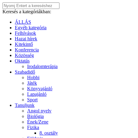
Keresés a kategóriákban:
ÁLLÁS
Egyéb kategória
Felhívások
Hazai hírek
Kitekintő
Konferencia
Közösség
Oktatás
Irodalomterápia
Szabadidő
Hobbi
Játék
Könyvajánló
Lapajánló
Sport
Tanuljunk
Angol nyelv
Biológia
Ének/Zene
Fizika
8. osztály