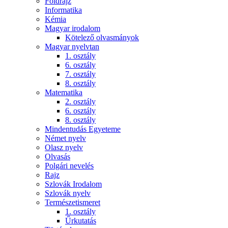
Földrajz
Informatika
Kémia
Magyar irodalom
Kötelező olvasmányok
Magyar nyelvtan
1. osztály
6. osztály
7. osztály
8. osztály
Matematika
2. osztály
6. osztály
8. osztály
Mindentudás Egyeteme
Német nyelv
Olasz nyelv
Olvasás
Polgári nevelés
Rajz
Szlovák Irodalom
Szlovák nyelv
Természetismeret
1. osztály
Űrkutatás