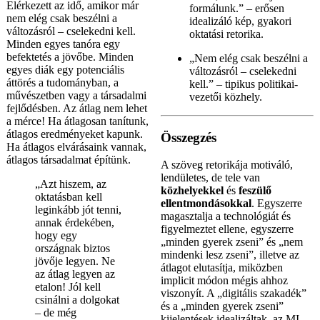
Elérkezett az idő, amikor már
formálunk.” – erősen
nem elég csak beszélni a
idealizáló kép, gyakori
változásról – cselekedni kell.
oktatási retorika.
Minden egyes tanóra egy
befektetés a jövőbe. Minden
„Nem elég csak beszélni a
egyes diák egy potenciális
változásról – cselekedni
áttörés a tudományban, a
kell.” – tipikus politikai-
művészetben vagy a társadalmi
vezetői közhely.
fejlődésben. Az átlag nem lehet
a mérce! Ha átlagosan tanítunk,
átlagos eredményeket kapunk.
Összegzés
Ha átlagos elvárásaink vannak,
átlagos társadalmat építünk.
A szöveg retorikája motiváló,
lendületes, de tele van
„Azt hiszem, az
közhelyekkel
és
feszülő
oktatásban kell
ellentmondásokkal
. Egyszerre
leginkább jót tenni,
magasztalja a technológiát és
annak érdekében,
figyelmeztet ellene, egyszerre
hogy egy
„minden gyerek zseni” és „nem
országnak biztos
mindenki lesz zseni”, illetve az
jövője legyen. Ne
átlagot elutasítja, miközben
az átlag legyen az
implicit módon mégis ahhoz
etalon! Jól kell
viszonyít. A „digitális szakadék”
csinálni a dolgokat
és a „minden gyerek zseni”
– de még
kijelentések idealizáltak, az MI-