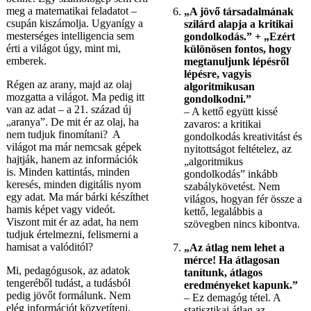
meg a matematikai feladatot –
„A jövő társadalmának
csupán kiszámolja. Ugyanígy a
szilárd alapja a kritikai
mesterséges intelligencia sem
gondolkodás.” + „Ezért
érti a világot úgy, mint mi,
különösen fontos, hogy
emberek.
megtanuljunk lépésről
lépésre, vagyis
Régen az arany, majd az olaj
algoritmikusan
mozgatta a világot. Ma pedig itt
gondolkodni.”
van az adat – a 21. század új
– A kettő együtt kissé
„aranya”. De mit ér az olaj, ha
zavaros: a kritikai
nem tudjuk finomítani? A
gondolkodás kreativitást és
világot ma már nemcsak gépek
nyitottságot feltételez, az
hajtják, hanem az információk
„algoritmikus
is. Minden kattintás, minden
gondolkodás” inkább
keresés, minden digitális nyom
szabálykövetést. Nem
egy adat. Ma már bárki készíthet
világos, hogyan fér össze a
hamis képet vagy videót.
kettő, legalábbis a
Viszont mit ér az adat, ha nem
szövegben nincs kibontva.
tudjuk értelmezni, felismerni a
hamisat a valóditól?
„Az átlag nem lehet a
mérce! Ha átlagosan
Mi, pedagógusok, az adatok
tanítunk, átlagos
tengeréből tudást, a tudásból
eredményeket kapunk.”
pedig jövőt formálunk. Nem
– Ez demagóg tétel. A
elég információt közvetíteni,
statisztikai átlag az