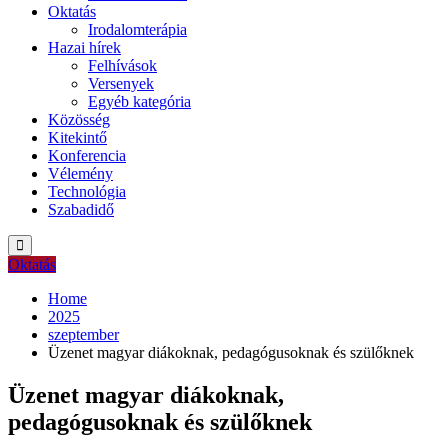
Oktatás
Irodalomterápia
Hazai hírek
Felhívások
Versenyek
Egyéb kategória
Közösség
Kitekintő
Konferencia
Vélemény
Technológia
Szabadidő
Oktatás
Home
2025
szeptember
Üzenet magyar diákoknak, pedagógusoknak és szülőknek
Üzenet magyar diákoknak,
pedagógusoknak és szülőknek