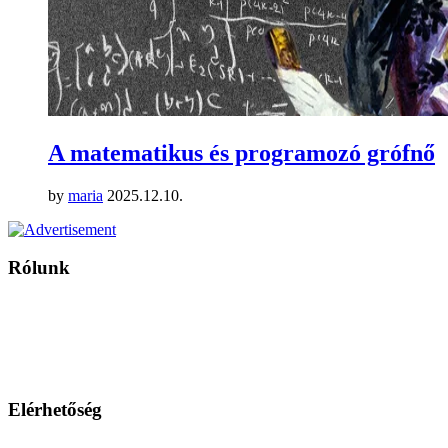
A matematikus és programozó grófnő
by
maria
2025.12.10.
Rólunk
A Magyar Iskola a szlovákiai magyar iskolák, tanárok, szülők és
persze a diákok fóruma
Ezen az oldalon esetenként olyan írások jelennek meg, amelyek a hagyományos iskolafelfogástól eltérő
mintákat népszerűsítenek. Ennek következtében előfordulhat, hogy az idetévedő kiskorú felhasználók
látóköre gyorsabban szélesedik, mint azt a szülők esetleg szeretnék.
Elérhetőség
Családi Kör Egyesület/Združenie rod. kruhov