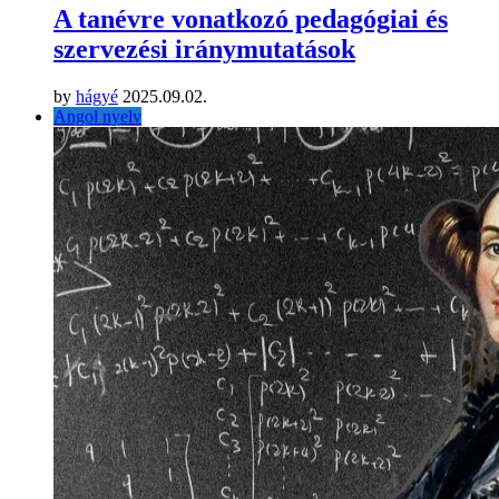
A tanévre vonatkozó pedagógiai és
szervezési iránymutatások
by
hágyé
2025.09.02.
Angol nyelv