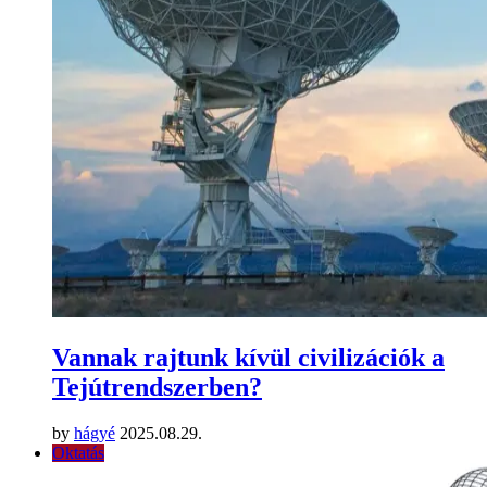
Vannak rajtunk kívül civilizációk a
Tejútrendszerben?
by
hágyé
2025.08.29.
Oktatás