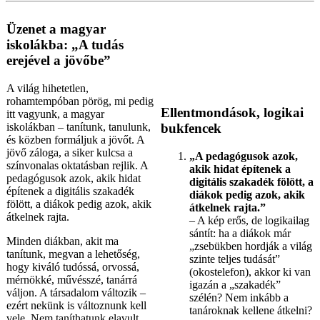
Üzenet a magyar
iskolákba: „A tudás
erejével a jövőbe”
A világ hihetetlen,
rohamtempóban pörög, mi pedig
Ellentmondások, logikai
itt vagyunk, a magyar
iskolákban – tanítunk, tanulunk,
bukfencek
és közben formáljuk a jövőt. A
jövő záloga, a siker kulcsa a
„A pedagógusok azok,
színvonalas oktatásban rejlik. A
akik hidat építenek a
pedagógusok azok, akik hidat
digitális szakadék fölött, a
építenek a digitális szakadék
diákok pedig azok, akik
fölött, a diákok pedig azok, akik
átkelnek rajta.”
átkelnek rajta.
– A kép erős, de logikailag
sántít: ha a diákok már
Minden diákban, akit ma
„zsebükben hordják a világ
tanítunk, megvan a lehetőség,
szinte teljes tudását”
hogy kiváló tudóssá, orvossá,
(okostelefon), akkor ki van
mérnökké, művésszé, tanárrá
igazán a „szakadék”
váljon. A társadalom változik –
szélén? Nem inkább a
ezért nekünk is változnunk kell
tanároknak kellene átkelni?
vele. Nem taníthatunk elavult