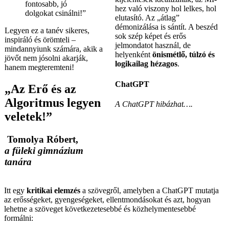
fontosabb, jó
hez való viszony hol lelkes, hol
dolgokat csinálni!”
elutasító. Az „átlag”
démonizálása is sántít. A beszéd
Legyen ez a tanév sikeres,
sok szép képet és erős
inspiráló és örömteli –
jelmondatot használ, de
mindannyiunk számára, akik a
helyenként
önismétlő, túlzó és
jövőt nem jósolni akarják,
logikailag hézagos
.
hanem megteremteni!
ChatGPT
„Az Erő és az
Algoritmus legyen
A ChatGPT hibázhat….
veletek!”
Tomolya Róbert
,
a füleki gimnázium
tanára
Itt egy
kritikai elemzés
a szövegről, amelyben a ChatGPT mutatja
az erősségeket, gyengeségeket, ellentmondásokat és azt, hogyan
lehetne a szöveget következetesebbé és közhelymentesebbé
formálni: