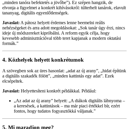
„minden tanóra befektetés a jövőbe”). Ez szépen hangzik, de
elvonja a figyelmet a konkrét kihívásokról: túlterhelt tanárok, elavult
tananyag, digitális egyenlőtlenségek.
Javaslat:
A pátosz helyett érdemes lenne beemelni reális
nehézségeket és arra adott megoldásokat: „Sok tanár úgy érzi, nincs
ideje új módszereket kipróbálni. A reform egyik célja, hogy
kevesebb adminisztrációval több teret kapjanak a modern oktatási
formák.”
4.
Közhelyek helyett konkrétumok
A szövegben sok az üres hasonlat: „adat az új arany”, „hidat építünk
a digitális szakadék fölött”, „minden kattintás egy adat”. Ezek
elcsépeltek.
Javaslat:
Helyettesíteni konkrét példákkal. Például:
„Az adat az új arany” helyett: „A diákok digitális lábnyoma –
a keresések, a kattintások – ma már piaci értékkel bír, ezért
fontos, hogy tudatos fogyasztókká váljanak.”
5.
Mi maradjon meg?