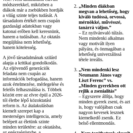
módszerekkel, miközben a
„Minden diákban
diákok már a zsebükben hordják
megvan a lehetőség, hogy
a világ szinte teljes tudását. A
kiváló tudóssá, orvossá,
társadalom értékét nem csupán
mérnökké, művésszé,
gazdasági adatokban vagy
tanárrá váljon.”
katonai erőben kell keresnünk,
– Ez nyilvánvaló túlzás.
hanem a tudásában. Az oktatás
Nem mindenki alkalmas
megújítása nem lehetőség,
vagy motivált ilyen
hanem kötelesség.
pályára, és önmagában a
lehetőség univerzálissá
A jövő társadalmának szilárd
tétele irreális.
alapja a kritikai gondolkodás.
Az eljövendő generációk
„Nem mindenki lesz
feladata nem csupán az
Neumann János vagy
információk befogadása, hanem
Liszt Ferenc” vs.
azok értelmezése, mérlegelése és
„Minden gyerekben ott
felelős felhasználása is. Többek
rejlik a zsenialitás”
között erre az elvre épül a 2026-
– Egyszerre állítja, hogy
tól életbe lépő közoktatási
minden gyerek zseni, és azt
reform is. Az átalakulásban
is, hogy valójában csak
kiemelt szerepet kap a
nagyon kevesek lesznek
mesterséges intelligencia, amely
kiemelkedő zsenik. Ez
belépett az életünk szinte
belső ellentmondás.
minden területére: az oktatásba,
az egészségügybe, a