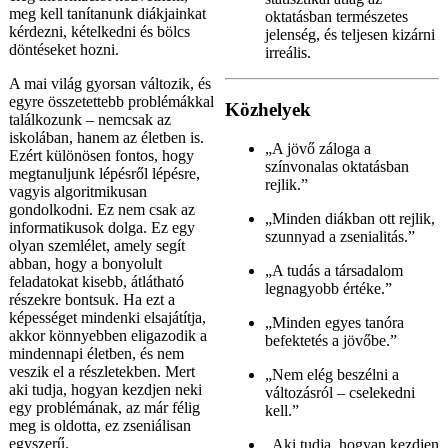
meg kell tanítanunk diákjainkat
oktatásban természetes
kérdezni, kételkedni és bölcs
jelenség, és teljesen kizárni
döntéseket hozni.
irreális.
A mai világ gyorsan változik, és
egyre összetettebb problémákkal
Közhelyek
találkozunk – nemcsak az
iskolában, hanem az életben is.
„A jövő záloga a
Ezért különösen fontos, hogy
színvonalas oktatásban
megtanuljunk lépésről lépésre,
rejlik.”
vagyis algoritmikusan
gondolkodni. Ez nem csak az
„Minden diákban ott rejlik,
informatikusok dolga. Ez egy
szunnyad a zsenialitás.”
olyan szemlélet, amely segít
abban, hogy a bonyolult
„A tudás a társadalom
feladatokat kisebb, átlátható
legnagyobb értéke.”
részekre bontsuk. Ha ezt a
képességet mindenki elsajátítja,
„Minden egyes tanóra
akkor könnyebben eligazodik a
befektetés a jövőbe.”
mindennapi életben, és nem
veszik el a részletekben. Mert
„Nem elég beszélni a
aki tudja, hogyan kezdjen neki
változásról – cselekedni
egy problémának, az már félig
kell.”
meg is oldotta, ez zseniálisan
egyszerű.
„Aki tudja, hogyan kezdjen