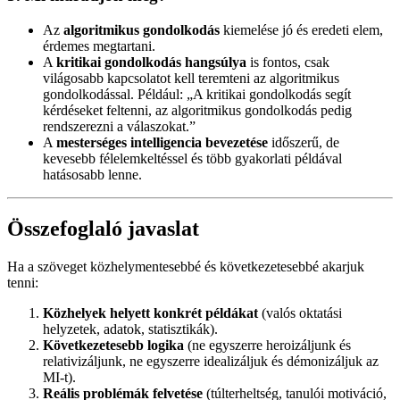
Az
algoritmikus gondolkodás
kiemelése jó és eredeti elem,
érdemes megtartani.
A
kritikai gondolkodás hangsúlya
is fontos, csak
világosabb kapcsolatot kell teremteni az algoritmikus
gondolkodással. Például: „A kritikai gondolkodás segít
kérdéseket feltenni, az algoritmikus gondolkodás pedig
rendszerezni a válaszokat.”
A
mesterséges intelligencia bevezetése
időszerű, de
kevesebb félelemkeltéssel és több gyakorlati példával
hatásosabb lenne.
Összefoglaló javaslat
Ha a szöveget közhelymentesebbé és következetesebbé akarjuk
tenni:
Közhelyek helyett konkrét példákat
(valós oktatási
helyzetek, adatok, statisztikák).
Következetesebb logika
(ne egyszerre heroizáljunk és
relativizáljunk, ne egyszerre idealizáljuk és démonizáljuk az
MI-t).
Reális problémák felvetése
(túlterheltség, tanulói motiváció,