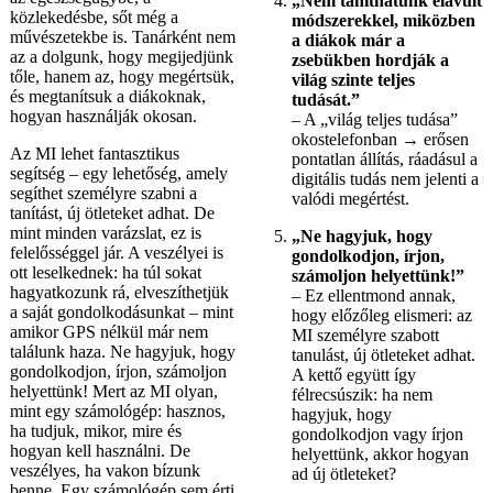
„Nem taníthatunk elavult
közlekedésbe, sőt még a
módszerekkel, miközben
művészetekbe is. Tanárként nem
a diákok már a
az a dolgunk, hogy megijedjünk
zsebükben hordják a
tőle, hanem az, hogy megértsük,
világ szinte teljes
és megtanítsuk a diákoknak,
tudását.”
hogyan használják okosan.
– A „világ teljes tudása”
okostelefonban → erősen
Az MI lehet fantasztikus
pontatlan állítás, ráadásul a
segítség – egy lehetőség, amely
digitális tudás nem jelenti a
segíthet személyre szabni a
valódi megértést.
tanítást, új ötleteket adhat. De
mint minden varázslat, ez is
„Ne hagyjuk, hogy
felelősséggel jár. A veszélyei is
gondolkodjon, írjon,
ott leselkednek: ha túl sokat
számoljon helyettünk!”
hagyatkozunk rá, elveszíthetjük
– Ez ellentmond annak,
a saját gondolkodásunkat – mint
hogy előzőleg elismeri: az
amikor GPS nélkül már nem
MI személyre szabott
találunk haza. Ne hagyjuk, hogy
tanulást, új ötleteket adhat.
gondolkodjon, írjon, számoljon
A kettő együtt így
helyettünk! Mert az MI olyan,
félrecsúszik: ha nem
mint egy számológép: hasznos,
hagyjuk, hogy
ha tudjuk, mikor, mire és
gondolkodjon vagy írjon
hogyan kell használni. De
helyettünk, akkor hogyan
veszélyes, ha vakon bízunk
ad új ötleteket?
benne. Egy számológép sem érti