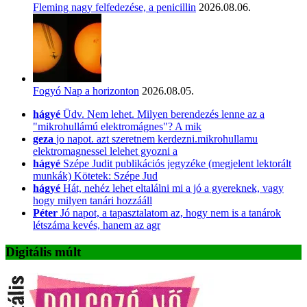
Fleming nagy felfedezése, a penicillin
2026.08.06.
Fogyó Nap a horizonton
2026.08.05.
hágyé
Üdv. Nem lehet. Milyen berendezés lenne az a
"mikrohullámú elektromágnes"? A mik
geza
jo napot. azt szeretnem kerdezni.mikrohullamu
elektromagnessel lelehet gyozni a
hágyé
Szépe Judit publikációs jegyzéke (megjelent lektorált
munkák) Kötetek: Szépe Jud
hágyé
Hát, nehéz lehet eltalálni mi a jó a gyereknek, vagy
hogy milyen tanári hozzááll
Péter
Jó napot, a tapasztalatom az, hogy nem is a tanárok
létszáma kevés, hanem az agr
Digitális múlt