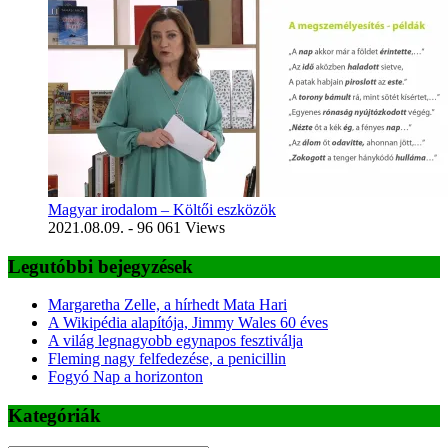
Magyar irodalom – Költői eszközök
2021.08.09.
- 96 061 Views
Legutóbbi bejegyzések
Margaretha Zelle, a hírhedt Mata Hari
A Wikipédia alapítója, Jimmy Wales 60 éves
A világ legnagyobb egynapos fesztiválja
Fleming nagy felfedezése, a penicillin
Fogyó Nap a horizonton
Kategóriák