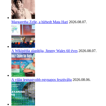
Margaretha Zelle, a hírhedt Mata Hari
2026.08.07.
A Wikipédia alapítója, Jimmy Wales 60 éves
2026.08.07.
A világ legnagyobb egynapos fesztiválja
2026.08.06.