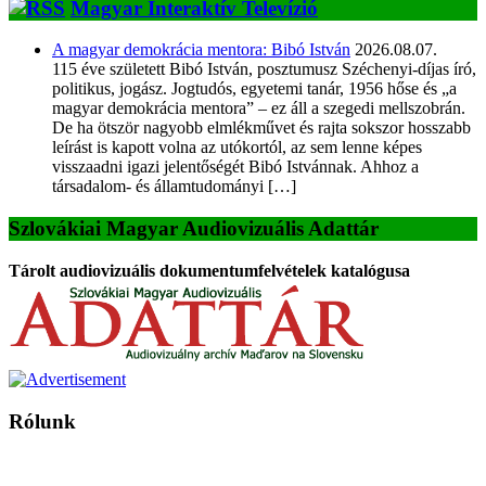
Magyar Interaktív Televízió
A magyar demokrácia mentora: Bibó István
2026.08.07.
115 éve született Bibó István, posztumusz Széchenyi-díjas író,
politikus, jogász. Jogtudós, egyetemi tanár, 1956 hőse és „a
magyar demokrácia mentora” – ez áll a szegedi mellszobrán.
De ha ötször nagyobb elmlékművet és rajta sokszor hosszabb
leírást is kapott volna az utókortól, az sem lenne képes
visszaadni igazi jelentőségét Bibó Istvánnak. Ahhoz a
társadalom- és államtudományi […]
Szlovákiai Magyar Audiovizuális Adattár
Tárolt audiovizuális dokumentumfelvételek katalógusa
Rólunk
A Magyar Iskola a szlovákiai magyar iskolák, tanárok, szülők és
persze a diákok fóruma