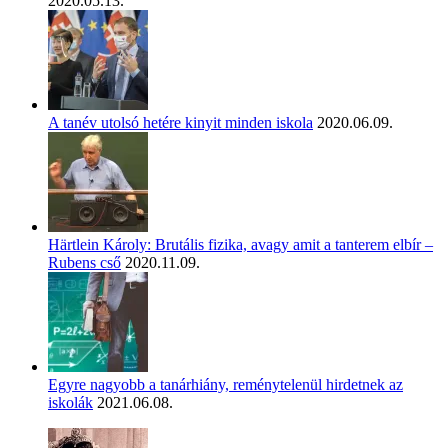
2020.05.13.
A tanév utolsó hetére kinyit minden iskola
2020.06.09.
Härtlein Károly: Brutális fizika, avagy amit a tanterem elbír –
Rubens cső
2020.11.09.
Egyre nagyobb a tanárhiány, reménytelenül hirdetnek az
iskolák
2021.06.08.