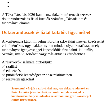
A Téka Társulás 2026-ban nemzetközi konferenciát szervez
doktoranduszok és fiatal kutatók számára „Társadalom és
tudomány” címmel.
Doktoranduszok és fiatal kutatók figyelmébe!
A konferencia külön figyelmet fordít a szlovákiai magyar közösséget
érintő témákra, ugyanakkor nyitott minden olyan kutatásra, amely
tudományos igényességgel kapcsolódik társadalmi, kulturális,
oktatási, nyelvi, történeti vagy más aktuális kérdésekhez.
A résztvevők számára biztosítjuk:
✅ szállást
✅ étkeztetést
✅ publikációs lehetőséget az absztraktkötetben
✅ részvételi igazolást
Szeretettel várjuk a szlovákiai magyar doktoranduszok és
fiatal kutatók jelentkezését, valamint mindazokat, akik
kutatásukkal kapcsolódnak a szlovákiai magyar közösséget
érintő kérdésekhez.