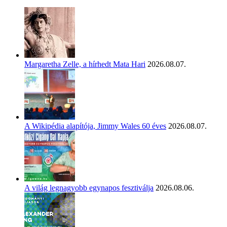
Margaretha Zelle, a hírhedt Mata Hari
2026.08.07.
A Wikipédia alapítója, Jimmy Wales 60 éves
2026.08.07.
A világ legnagyobb egynapos fesztiválja
2026.08.06.