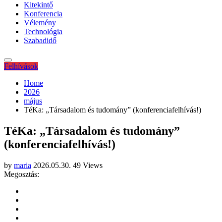
Kitekintő
Konferencia
Vélemény
Technológia
Szabadidő
Felhívások
Home
2026
május
TéKa: „Társadalom és tudomány” (konferenciafelhívás!)
TéKa: „Társadalom és tudomány”
(konferenciafelhívás!)
by
maria
2026.05.30.
49 Views
Megosztás: