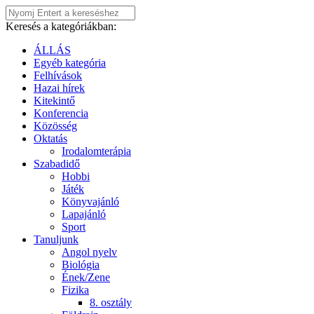
Keresés a kategóriákban:
ÁLLÁS
Egyéb kategória
Felhívások
Hazai hírek
Kitekintő
Konferencia
Közösség
Oktatás
Irodalomterápia
Szabadidő
Hobbi
Játék
Könyvajánló
Lapajánló
Sport
Tanuljunk
Angol nyelv
Biológia
Ének/Zene
Fizika
8. osztály