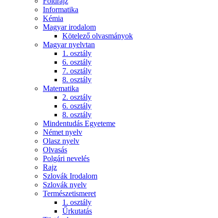
Földrajz
Informatika
Kémia
Magyar irodalom
Kötelező olvasmányok
Magyar nyelvtan
1. osztály
6. osztály
7. osztály
8. osztály
Matematika
2. osztály
6. osztály
8. osztály
Mindentudás Egyeteme
Német nyelv
Olasz nyelv
Olvasás
Polgári nevelés
Rajz
Szlovák Irodalom
Szlovák nyelv
Természetismeret
1. osztály
Űrkutatás