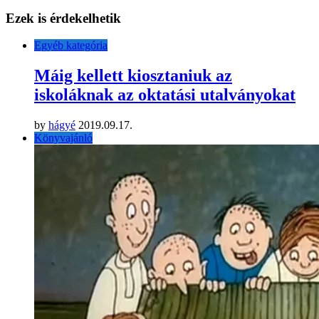
Ezek is érdekelhetik
Egyéb kategória
Máig kellett kiosztaniuk az
iskoláknak az oktatási utalványokat
by
hágyé
2019.09.17.
Könyvajánló