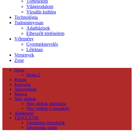
Történelem
Világirodalom
Vizuális kultúra
Technológia
Tudományosan
Adatbázisok
Elbeszélt történelem
Vélemény
Gyermeknevelés
Lélektan
Versenyek
Zene
Home
Home 2
Rólunk
Kapcsolat
Adatvédelem
Mesetár
Népi játékok
Népi játékok adatbázisa
Népi játékok (Csemadok)
Álláskereső
TANULJUNK
Történelmi évfordulók
Informatika szótár