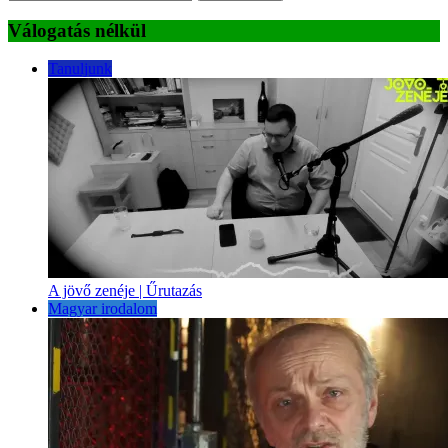
Válogatás nélkül
Tanuljunk
A jövő zenéje | Űrutazás
Magyar irodalom