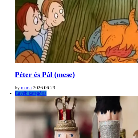
Péter és Pál (mese)
by
maria
2026.06.29.
Egyéb kategória