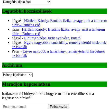
Kategóriák
Legutóbbi hozzászólások
hágyé
-
Härtlein Károly: Brutális fizika, avagy amit a tanterem
elbír – Rubens cső
geza
-
Härtlein Károly: Brutális fizika, avagy amit a tanterem
elbír – Rubens cső
hágyé
-
Elhunyt Szépe Judit nyelvész, kutató
hágyé
-
Egyre nagyobb a tanárhiány, reménytelenül hirdetnek
az iskolák
Péter
-
Egyre nagyobb a tanárhiány, reménytelenül hirdetnek
az iskolák
Archívum
Archívum
Maradjon kapcsolatban
Iratkozzon fel hírlevelünkre, hogy e-mailben értesülhessen a
legfrissebb hírekről!
Feliratkozás