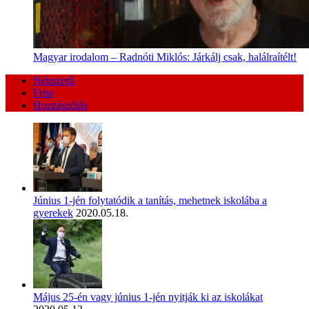
Magyar irodalom – Radnóti Miklós: Járkálj csak, halálraítélt!
Népszerű
Friss
Hozzászólás
Június 1-jén folytatódik a tanítás, mehetnek iskolába a
gyerekek
2020.05.18.
Május 25-én vagy június 1-jén nyitják ki az iskolákat