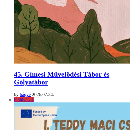
45. Gímesi Művelődési Tábor és
Gólyatábor
by
hágyé
2026.07.24.
Felhívások