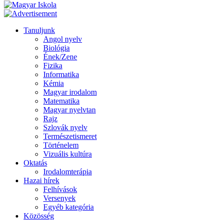
Tanuljunk
Angol nyelv
Biológia
Ének/Zene
Fizika
Informatika
Kémia
Magyar irodalom
Matematika
Magyar nyelvtan
Rajz
Szlovák nyelv
Természetismeret
Történelem
Vizuális kultúra
Oktatás
Irodalomterápia
Hazai hírek
Felhívások
Versenyek
Egyéb kategória
Közösség