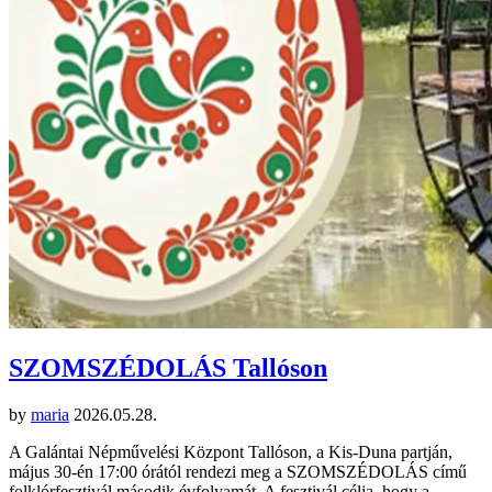
SZOMSZÉDOLÁS Tallóson
by
maria
2026.05.28.
A Galántai Népművelési Központ Tallóson, a Kis-Duna partján,
május 30-én 17:00 órától rendezi meg a SZOMSZÉDOLÁS című
folklórfesztivál második évfolyamát. A fesztivál célja, hogy a