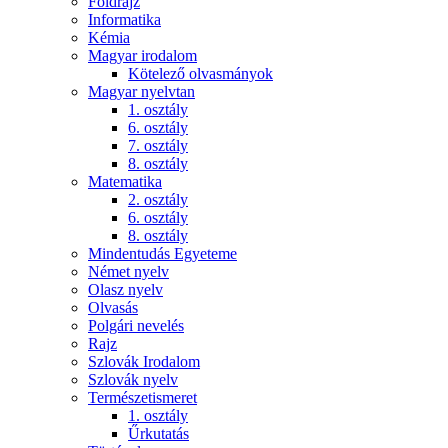
Földrajz
Informatika
Kémia
Magyar irodalom
Kötelező olvasmányok
Magyar nyelvtan
1. osztály
6. osztály
7. osztály
8. osztály
Matematika
2. osztály
6. osztály
8. osztály
Mindentudás Egyeteme
Német nyelv
Olasz nyelv
Olvasás
Polgári nevelés
Rajz
Szlovák Irodalom
Szlovák nyelv
Természetismeret
1. osztály
Űrkutatás