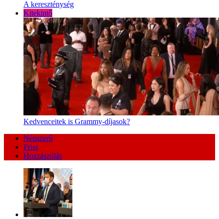
A kereszténység
Kitekintő
Kedvenceitek is Grammy-díjasok?
Népszerű
Friss
Hozzászólás