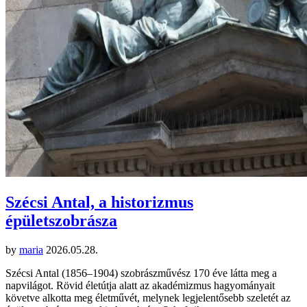
Szécsi Antal, a historizmus
épületszobrásza
by
maria
2026.05.28.
Szécsi Antal (1856–1904) szobrászművész 170 éve látta meg a
napvilágot. Rövid életútja alatt az akadémizmus hagyományait
követve alkotta meg életművét, melynek legjelentősebb szeletét az