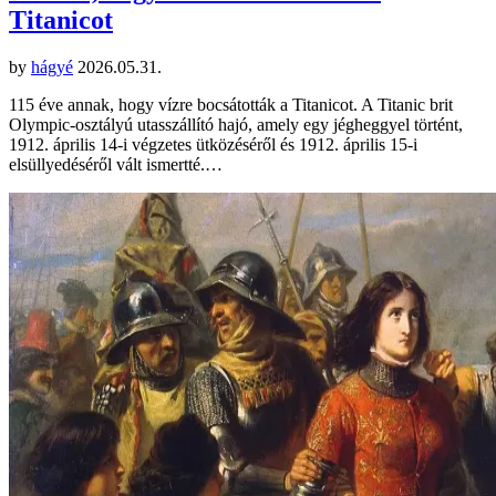
Titanicot
by
hágyé
2026.05.31.
115 éve annak, hogy vízre bocsátották a Titanicot. A Titanic brit
Olympic-osztályú utasszállító hajó, amely egy jégheggyel történt,
1912. április 14-i végzetes ütközéséről és 1912. április 15-i
elsüllyedéséről vált ismertté.…