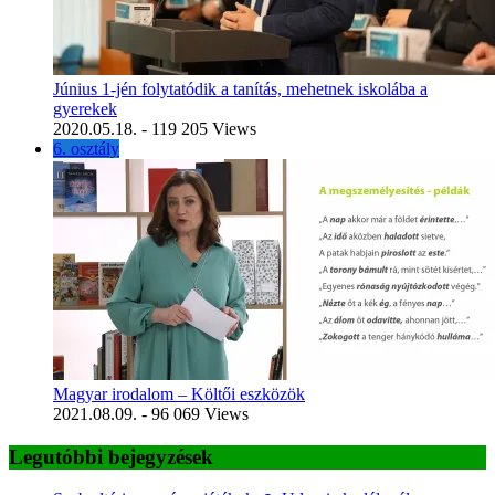
Június 1-jén folytatódik a tanítás, mehetnek iskolába a
gyerekek
2020.05.18.
- 119 205 Views
6. osztály
Magyar irodalom – Költői eszközök
2021.08.09.
- 96 069 Views
Legutóbbi bejegyzések