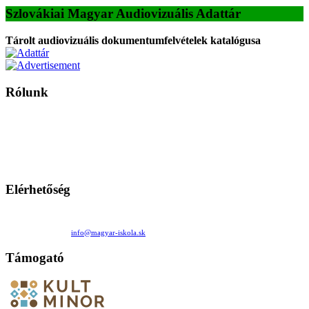
Szlovákiai Magyar Audiovizuális Adattár
Tárolt audiovizuális dokumentumfelvételek katalógusa
Rólunk
A Magyar Iskola a szlovákiai magyar iskolák, tanárok, szülők és
persze a diákok fóruma
Ezen az oldalon esetenként olyan írások jelennek meg, amelyek a hagyományos iskolafelfogástól eltérő
mintákat népszerűsítenek. Ennek következtében előfordulhat, hogy az idetévedő kiskorú felhasználók
látóköre gyorsabban szélesedik, mint azt a szülők esetleg szeretnék.
Elérhetőség
Családi Kör Egyesület/Združenie rod. kruhov
Medzilaborecká 17, 82101 Bratislava
+421 911 732 190 |
info@magyar-iskola.sk
Támogató