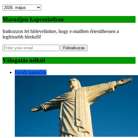
Archívum
Maradjon kapcsolatban
Iratkozzon fel hírlevelünkre, hogy e-mailben értesülhessen a
legfrissebb hírekről!
Feliratkozás
Válogatás nélkül
Egyéb kategória