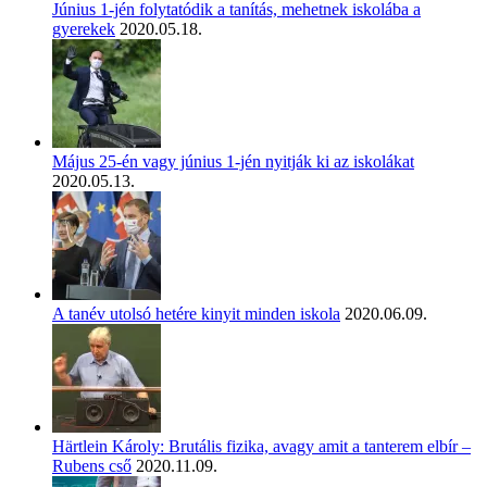
Június 1-jén folytatódik a tanítás, mehetnek iskolába a
gyerekek
2020.05.18.
Május 25-én vagy június 1-jén nyitják ki az iskolákat
2020.05.13.
A tanév utolsó hetére kinyit minden iskola
2020.06.09.
Härtlein Károly: Brutális fizika, avagy amit a tanterem elbír –
Rubens cső
2020.11.09.