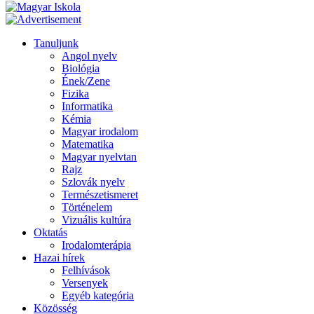
Tanuljunk
Angol nyelv
Biológia
Ének/Zene
Fizika
Informatika
Kémia
Magyar irodalom
Matematika
Magyar nyelvtan
Rajz
Szlovák nyelv
Természetismeret
Történelem
Vizuális kultúra
Oktatás
Irodalomterápia
Hazai hírek
Felhívások
Versenyek
Egyéb kategória
Közösség