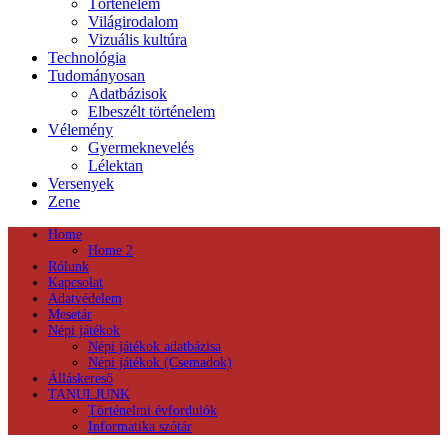
Történelem
Világirodalom
Vizuális kultúra
Technológia
Tudományosan
Adatbázisok
Elbeszélt történelem
Vélemény
Gyermeknevelés
Lélektan
Versenyek
Zene
Home
Home 2
Rólunk
Kapcsolat
Adatvédelem
Mesetár
Népi játékok
Népi játékok adatbázisa
Népi játékok (Csemadok)
Álláskereső
TANULJUNK
Történelmi évfordulók
Informatika szótár