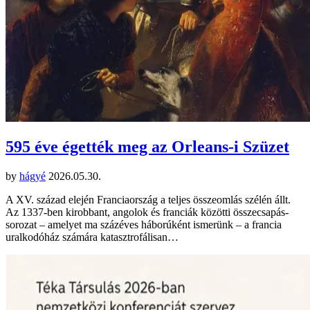
595 éve égették meg az Orleans-i Szüzet
by
hágyé
2026.05.30.
A XV. század elején Franciaország a teljes összeomlás szélén állt.
Az 1337-ben kirobbant, angolok és franciák közötti összecsapás-
sorozat – amelyet ma százéves háborúként ismerünk – a francia
uralkodóház számára katasztrofálisan…