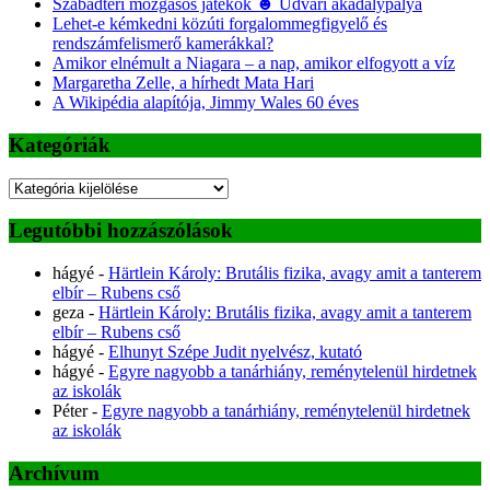
Szabadtéri mozgásos játékok ☻ Udvari akadálypálya
Lehet-e kémkedni közúti forgalommegfigyelő és
rendszámfelismerő kamerákkal?
Amikor elnémult a Niagara – a nap, amikor elfogyott a víz
Margaretha Zelle, a hírhedt Mata Hari
A Wikipédia alapítója, Jimmy Wales 60 éves
Kategóriák
Kategóriák
Legutóbbi hozzászólások
hágyé
-
Härtlein Károly: Brutális fizika, avagy amit a tanterem
elbír – Rubens cső
geza
-
Härtlein Károly: Brutális fizika, avagy amit a tanterem
elbír – Rubens cső
hágyé
-
Elhunyt Szépe Judit nyelvész, kutató
hágyé
-
Egyre nagyobb a tanárhiány, reménytelenül hirdetnek
az iskolák
Péter
-
Egyre nagyobb a tanárhiány, reménytelenül hirdetnek
az iskolák
Archívum