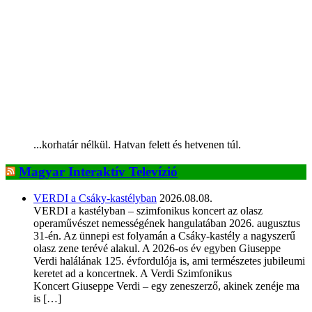
...korhatár nélkül. Hatvan felett és hetvenen túl.
Magyar Interaktív Televízió
VERDI a Csáky-kastélyban
2026.08.08.
VERDI a kastélyban – szimfonikus koncert az olasz
operaművészet nemességének hangulatában 2026. augusztus
31-én. Az ünnepi est folyamán a Csáky-kastély a nagyszerű
olasz zene terévé alakul. A 2026-os év egyben Giuseppe
Verdi halálának 125. évfordulója is, ami természetes jubileumi
keretet ad a koncertnek. A Verdi Szimfonikus
Koncert Giuseppe Verdi – egy zeneszerző, akinek zenéje ma
is […]