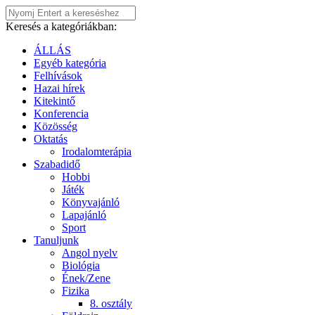
Keresés a kategóriákban:
ÁLLÁS
Egyéb kategória
Felhívások
Hazai hírek
Kitekintő
Konferencia
Közösség
Oktatás
Irodalomterápia
Szabadidő
Hobbi
Játék
Könyvajánló
Lapajánló
Sport
Tanuljunk
Angol nyelv
Biológia
Ének/Zene
Fizika
8. osztály