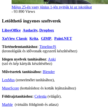
Május 25-én vagy június 1-jén nyitják ki az iskolákat
- 93 890 Views
Letölthető ingyenes szoftverek
LibreOffice
Audacity
,
Dropbox
XnView Classic
Krita
,
GIMP
,
Paint.NET
Történelemtanításhoz
:
TimelineJS
(kronológiák és idővonalk egyszerű készítéséhez)
Idegen nyelvek tanításához
:
Anki
(szó és kép kártyák készítéséhez)
Művészetek tanításához
:
Blender
LenMus
(zeneelmélet tanításához),
MuseScore
(kottaíráshoz és kották lejátszásához)
Földrajztanításhoz
:
Celestia
(világűr),
Marble
(virtuális földgömb és atlasz)