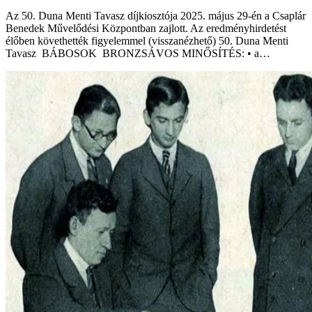
Az 50. Duna Menti Tavasz díjkiosztója 2025. május 29-én a Csaplár
Benedek Művelődési Központban zajlott. Az eredményhirdetést
élőben követhették figyelemmel (visszanézhető) 50. Duna Menti
Tavasz BÁBOSOK BRONZSÁVOS MINŐSÍTÉS: • a…