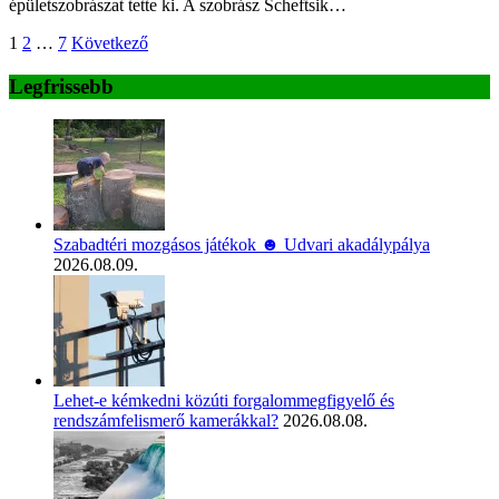
épületszobrászat tette ki. A szobrász Scheftsik…
Bejegyzések
1
2
…
7
Következő
lapozása
Legfrissebb
Szabadtéri mozgásos játékok ☻ Udvari akadálypálya
2026.08.09.
Lehet-e kémkedni közúti forgalommegfigyelő és
rendszámfelismerő kamerákkal?
2026.08.08.