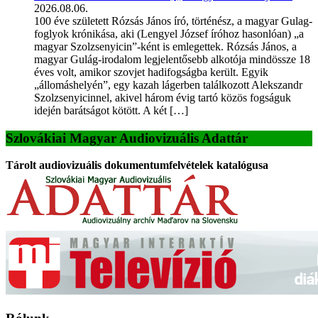
2026.08.06.
100 éve született Rózsás János író, történész, a magyar Gulag-
foglyok krónikása, aki (Lengyel József íróhoz hasonlóan) „a
magyar Szolzsenyicin”-ként is emlegettek. Rózsás János, a
magyar Gulág-irodalom legjelentősebb alkotója mindössze 18
éves volt, amikor szovjet hadifogságba került. Egyik
„állomáshelyén”, egy kazah lágerben találkozott Alekszandr
Szolzsenyicinnel, akivel három évig tartó közös fogságuk
idején barátságot kötött. A két […]
Szlovákiai Magyar Audiovizuális Adattár
Tárolt audiovizuális dokumentumfelvételek katalógusa