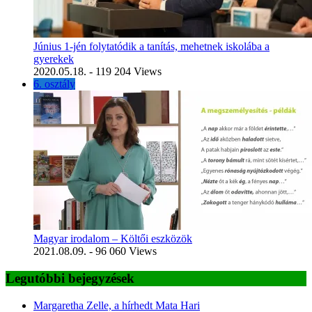
Június 1-jén folytatódik a tanítás, mehetnek iskolába a
gyerekek
2020.05.18.
- 119 204 Views
6. osztály
Magyar irodalom – Költői eszközök
2021.08.09.
- 96 060 Views
Legutóbbi bejegyzések
Margaretha Zelle, a hírhedt Mata Hari