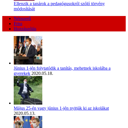
Ellenzik a tanárok a pedagógusokról szóló törvény
módosítását
Népszerű
Friss
Hozzászólás
Június 1-jén folytatódik a tanítás, mehetnek iskolába a
gyerekek
2020.05.18.
Május 25-én vagy június 1-jén nyitják ki az iskolákat
2020.05.13.