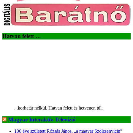
Hatvan felett …
...korhatár nélkül. Hatvan felett és hetvenen túl.
Magyar Interaktív Televízió
100 éve született Rózsás János, „a magyar Szolzsenyicin”