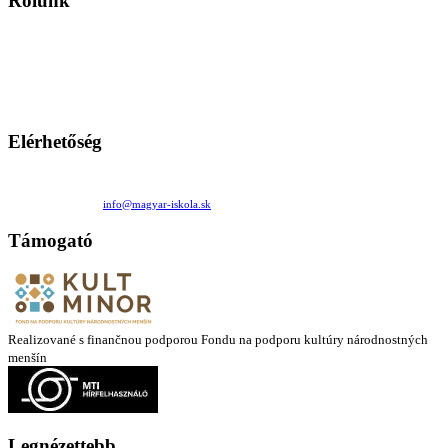
Rólunk
A Magyar Iskola a szlovákiai magyar iskolák, tanárok, szülők és
persze a diákok fóruma
Ezen az oldalon esetenként olyan írások jelennek meg, amelyek a hagyományos iskolafelfogástól eltérő
mintákat népszerűsítenek. Ennek következtében előfordulhat, hogy az idetévedő kiskorú felhasználók
látóköre gyorsabban szélesedik, mint azt a szülők esetleg szeretnék.
Elérhetőség
Családi Kör Egyesület/Združenie rod. kruhov
Medzilaborecká 17, 82101 Bratislava
+421 911 732 190 |
info@magyar-iskola.sk
Támogató
Realizované s finančnou podporou Fondu na podporu kultúry národnostných
menšín
Legnézettebb