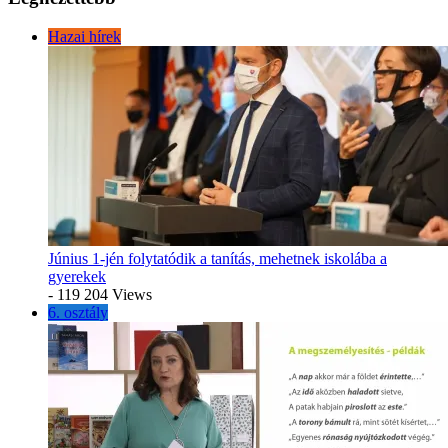
Hazai hírek
Június 1-jén folytatódik a tanítás, mehetnek iskolába a
gyerekek
- 119 204 Views
6. osztály