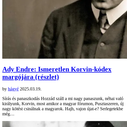
Ady Endre: Ismeretlen Korvin-kódex
margójára (részlet)
by
hágyé
2025.03.19.
Sírás és panaszkodás Hozzád száll a mi nagy panaszunk, néhai való
királyunk, Korvin, most amikor a magyar fórumon, Pusztaszeren, új
nagy kötést csinálnak a magyarok. Hajh, vajon újat-e? Serlegetekbe
még…