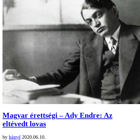
Magyar érettségi – Ady Endre: Az
eltévedt lovas
by
hágyé
2020.06.10.