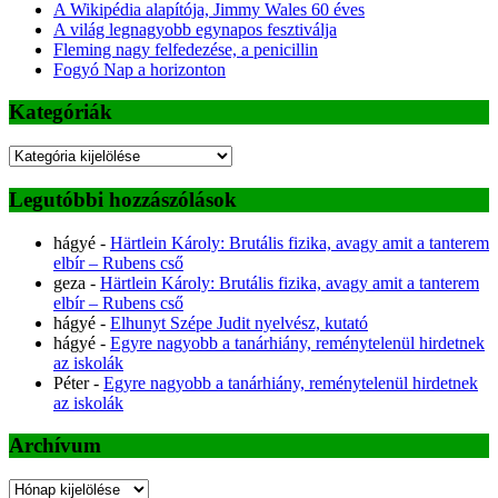
A Wikipédia alapítója, Jimmy Wales 60 éves
A világ legnagyobb egynapos fesztiválja
Fleming nagy felfedezése, a penicillin
Fogyó Nap a horizonton
Kategóriák
Kategóriák
Legutóbbi hozzászólások
hágyé
-
Härtlein Károly: Brutális fizika, avagy amit a tanterem
elbír – Rubens cső
geza
-
Härtlein Károly: Brutális fizika, avagy amit a tanterem
elbír – Rubens cső
hágyé
-
Elhunyt Szépe Judit nyelvész, kutató
hágyé
-
Egyre nagyobb a tanárhiány, reménytelenül hirdetnek
az iskolák
Péter
-
Egyre nagyobb a tanárhiány, reménytelenül hirdetnek
az iskolák
Archívum
Archívum