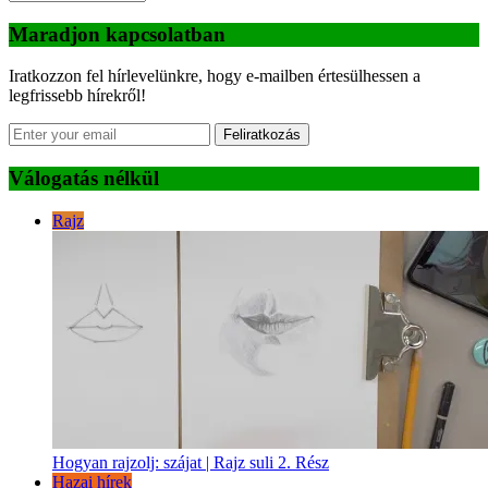
Maradjon kapcsolatban
Iratkozzon fel hírlevelünkre, hogy e-mailben értesülhessen a
legfrissebb hírekről!
Feliratkozás
Válogatás nélkül
Rajz
Hogyan rajzolj: szájat | Rajz suli 2. Rész
Hazai hírek