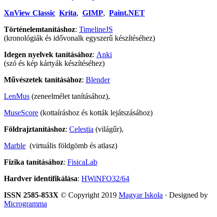
XnView Classic
Krita
,
GIMP
,
Paint.NET
Történelemtanításhoz
:
TimelineJS
(kronológiák és idővonalk egyszerű készítéséhez)
Idegen nyelvek tanításához
:
Anki
(szó és kép kártyák készítéséhez)
Művészetek tanításához
:
Blender
LenMus
(zeneelmélet tanításához),
MuseScore
(kottaíráshoz és kották lejátszásához)
Földrajztanításhoz
:
Celestia
(világűr),
Marble
(virtuális földgömb és atlasz)
Fizika tanításához
:
FisicaLab
Hardver identifikálása
:
HWiNFO32/64
ISSN 2585-853X
© Copyright 2019
Magyar Iskola
· Designed by
Microgramma