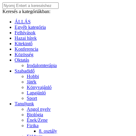
Keresés a kategóriákban:
ÁLLÁS
Egyéb kategória
Felhívások
Hazai hírek
Kitekintő
Konferencia
Közösség
Oktatás
Irodalomterápia
Szabadidő
Hobbi
Játék
Könyvajánló
Lapajánló
Sport
Tanuljunk
Angol nyelv
Biológia
Ének/Zene
Fizika
8. osztály