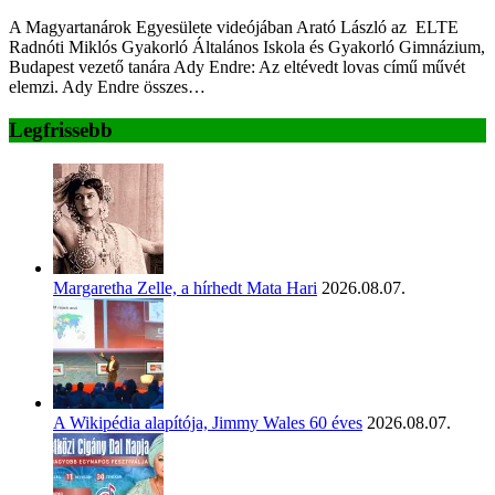
A Magyartanárok Egyesülete videójában Arató László az ELTE
Radnóti Miklós Gyakorló Általános Iskola és Gyakorló Gimnázium,
Budapest vezető tanára Ady Endre: Az eltévedt lovas című művét
elemzi. Ady Endre összes…
Legfrissebb
Margaretha Zelle, a hírhedt Mata Hari
2026.08.07.
A Wikipédia alapítója, Jimmy Wales 60 éves
2026.08.07.