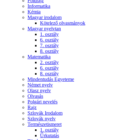
Földrajz
Informatika
Kémia
Magyar irodalom
Kötelező olvasmányok
Magyar nyelvtan
1. osztály
6. osztály
7. osztály
8. osztály
Matematika
2. osztály
6. osztály
8. osztály
Mindentudás Egyeteme
Német nyelv
Olasz nyelv
Olvasás
Polgári nevelés
Rajz
Szlovák Irodalom
Szlovák nyelv
Természetismeret
1. osztály
Űrkutatás