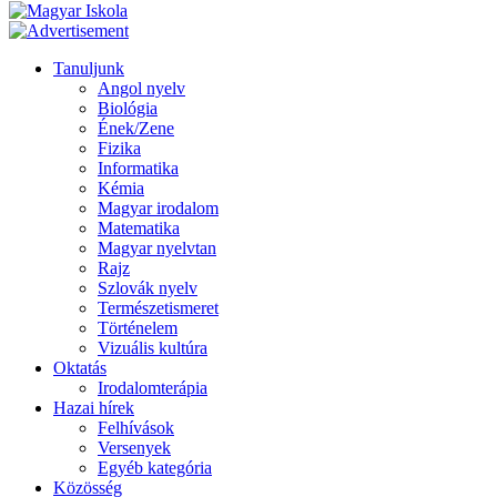
Tanuljunk
Angol nyelv
Biológia
Ének/Zene
Fizika
Informatika
Kémia
Magyar irodalom
Matematika
Magyar nyelvtan
Rajz
Szlovák nyelv
Természetismeret
Történelem
Vizuális kultúra
Oktatás
Irodalomterápia
Hazai hírek
Felhívások
Versenyek
Egyéb kategória
Közösség