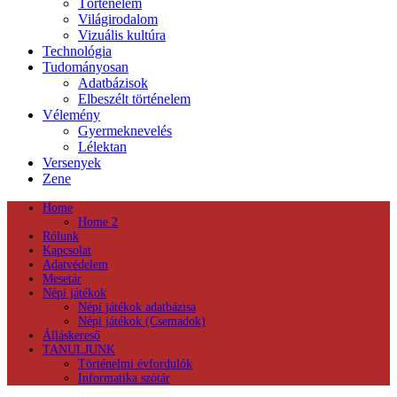
Történelem
Világirodalom
Vizuális kultúra
Technológia
Tudományosan
Adatbázisok
Elbeszélt történelem
Vélemény
Gyermeknevelés
Lélektan
Versenyek
Zene
Home
Home 2
Rólunk
Kapcsolat
Adatvédelem
Mesetár
Népi játékok
Népi játékok adatbázisa
Népi játékok (Csemadok)
Álláskereső
TANULJUNK
Történelmi évfordulók
Informatika szótár