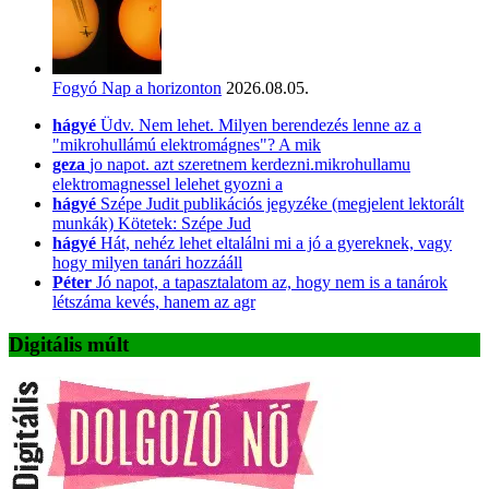
Fogyó Nap a horizonton
2026.08.05.
hágyé
Üdv. Nem lehet. Milyen berendezés lenne az a
"mikrohullámú elektromágnes"? A mik
geza
jo napot. azt szeretnem kerdezni.mikrohullamu
elektromagnessel lelehet gyozni a
hágyé
Szépe Judit publikációs jegyzéke (megjelent lektorált
munkák) Kötetek: Szépe Jud
hágyé
Hát, nehéz lehet eltalálni mi a jó a gyereknek, vagy
hogy milyen tanári hozzááll
Péter
Jó napot, a tapasztalatom az, hogy nem is a tanárok
létszáma kevés, hanem az agr
Digitális múlt