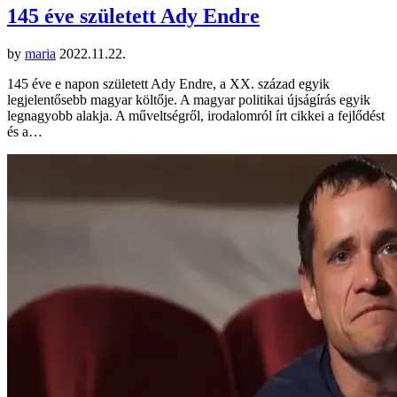
145 éve született Ady Endre
by
maria
2022.11.22.
145 éve e napon született Ady Endre, a XX. század egyik
legjelentősebb magyar költője. A magyar politikai újságírás egyik
legnagyobb alakja. A műveltségről, irodalomról írt cikkei a fejlődést
és a…