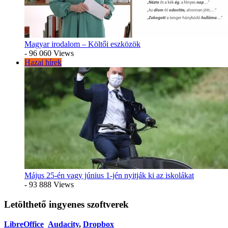
Magyar irodalom – Költői eszközök
- 96 060 Views
Hazai hírek
Május 25-én vagy június 1-jén nyitják ki az iskolákat
- 93 888 Views
Letölthető ingyenes szoftverek
LibreOffice
Audacity
,
Dropbox