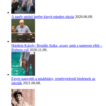
A tanév utolsó hetére kinyit minden iskola
2020.06.09.
Härtlein Károly: Brutális fizika, avagy amit a tanterem elbír –
Rubens cső
2020.11.09.
Egyre nagyobb a tanárhiány, reménytelenül hirdetnek az
iskolák
2021.06.08.