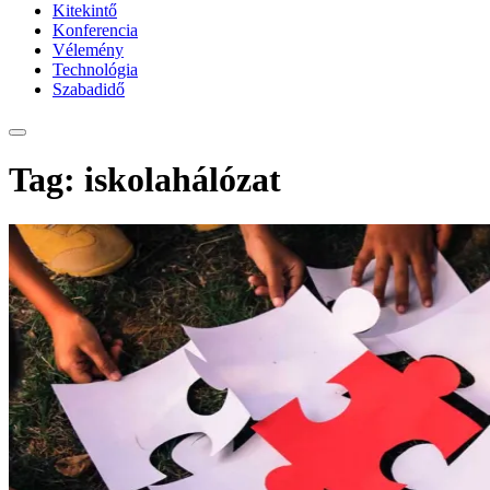
Kitekintő
Konferencia
Vélemény
Technológia
Szabadidő
Tag: iskolahálózat