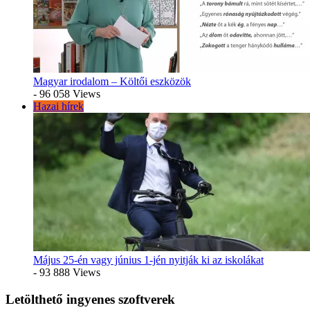
Magyar irodalom – Költői eszközök
- 96 058 Views
Hazai hírek
Május 25-én vagy június 1-jén nyitják ki az iskolákat
- 93 888 Views
Letölthető ingyenes szoftverek