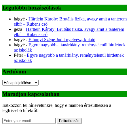
Legutóbbi hozzászólások
hágyé
-
Härtlein Károly: Brutális fizika, avagy amit a tanterem
elbír – Rubens cső
geza
-
Härtlein Károly: Brutális fizika, avagy amit a tanterem
elbír – Rubens cső
hágyé
-
Elhunyt Szépe Judit nyelvész, kutató
hágyé
-
Egyre nagyobb a tanárhiány, reménytelenül hirdetnek
az iskolák
Péter
-
Egyre nagyobb a tanárhiány, reménytelenül hirdetnek
az iskolák
Archívum
Archívum
Maradjon kapcsolatban
Iratkozzon fel hírlevelünkre, hogy e-mailben értesülhessen a
legfrissebb hírekről!
Feliratkozás