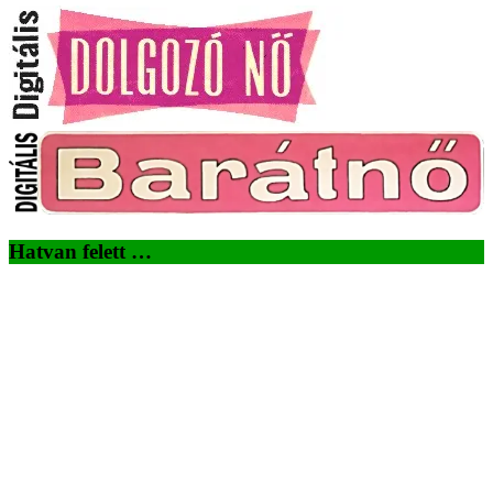
Hatvan felett …