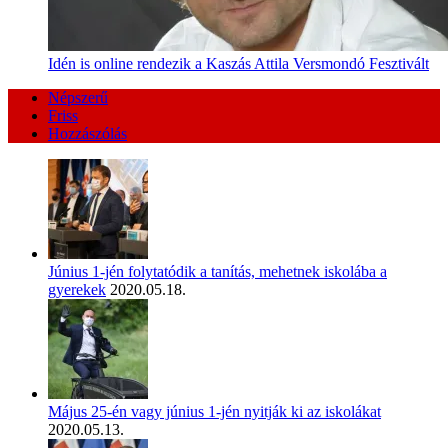
Idén is online rendezik a Kaszás Attila Versmondó Fesztivált
Népszerű
Friss
Hozzászólás
Június 1-jén folytatódik a tanítás, mehetnek iskolába a
gyerekek
2020.05.18.
Május 25-én vagy június 1-jén nyitják ki az iskolákat
2020.05.13.