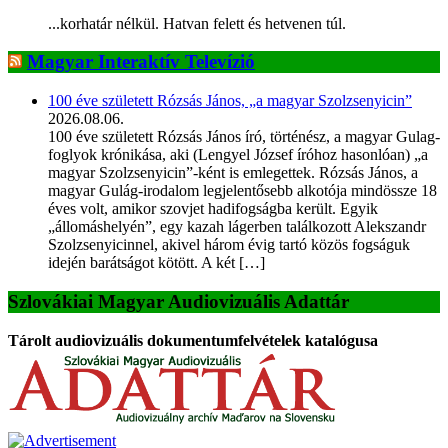
...korhatár nélkül. Hatvan felett és hetvenen túl.
Magyar Interaktív Televízió
100 éve született Rózsás János, „a magyar Szolzsenyicin”
2026.08.06.
100 éve született Rózsás János író, történész, a magyar Gulag-
foglyok krónikása, aki (Lengyel József íróhoz hasonlóan) „a
magyar Szolzsenyicin”-ként is emlegettek. Rózsás János, a
magyar Gulág-irodalom legjelentősebb alkotója mindössze 18
éves volt, amikor szovjet hadifogságba került. Egyik
„állomáshelyén”, egy kazah lágerben találkozott Alekszandr
Szolzsenyicinnel, akivel három évig tartó közös fogságuk
idején barátságot kötött. A két […]
Szlovákiai Magyar Audiovizuális Adattár
Tárolt audiovizuális dokumentumfelvételek katalógusa