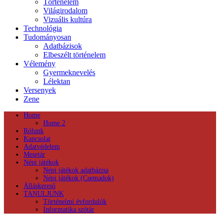
Történelem
Világirodalom
Vizuális kultúra
Technológia
Tudományosan
Adatbázisok
Elbeszélt történelem
Vélemény
Gyermeknevelés
Lélektan
Versenyek
Zene
Home
Home 2
Rólunk
Kapcsolat
Adatvédelem
Mesetár
Népi játékok
Népi játékok adatbázisa
Népi játékok (Csemadok)
Álláskereső
TANULJUNK
Történelmi évfordulók
Informatika szótár