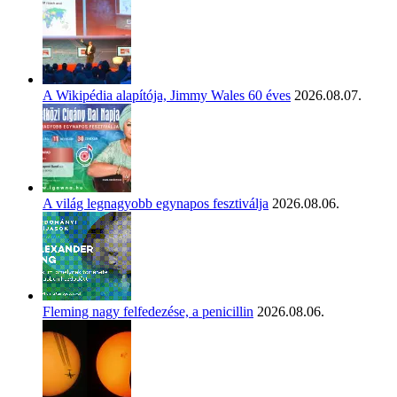
A Wikipédia alapítója, Jimmy Wales 60 éves
2026.08.07.
A világ legnagyobb egynapos fesztiválja
2026.08.06.
Fleming nagy felfedezése, a penicillin
2026.08.06.