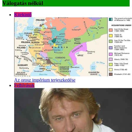
Válogatás nélkül
Kitekintő
Az orosz impérium terjeszkedése
Felhívások