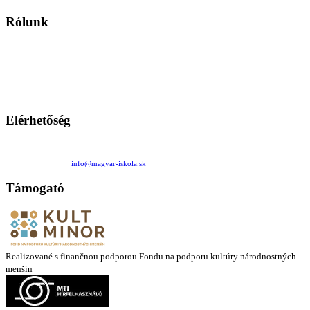
Rólunk
A Magyar Iskola a szlovákiai magyar iskolák, tanárok, szülők és
persze a diákok fóruma
Ezen az oldalon esetenként olyan írások jelennek meg, amelyek a hagyományos iskolafelfogástól eltérő
mintákat népszerűsítenek. Ennek következtében előfordulhat, hogy az idetévedő kiskorú felhasználók
látóköre gyorsabban szélesedik, mint azt a szülők esetleg szeretnék.
Elérhetőség
Családi Kör Egyesület/Združenie rod. kruhov
Medzilaborecká 17, 82101 Bratislava
+421 911 732 190 |
info@magyar-iskola.sk
Támogató
Realizované s finančnou podporou Fondu na podporu kultúry národnostných
menšín