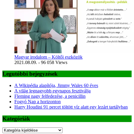
Magyar irodalom – Költői eszközök
2021.08.09.
- 96 058 Views
Legutóbbi bejegyzések
A Wikipédia alapítója, Jimmy Wales 60 éves
A világ legnagyobb egynapos fesztiválja
Fleming nagy felfedezése, a penicillin
Fogyó Nap a horizonton
Harry Houdini 91 percet töltött víz alatt egy lezárt tartályban
Kategóriák
Kategóriák