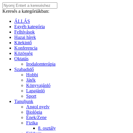
Keresés a kategóriákban:
ÁLLÁS
Egyéb kategória
Felhívások
Hazai hírek
Kitekintő
Konferencia
Közösség
Oktatás
Irodalomterápia
Szabadidő
Hobbi
Játék
Könyvajánló
Lapajánló
Sport
Tanuljunk
Angol nyelv
Biológia
Ének/Zene
Fizika
8. osztály