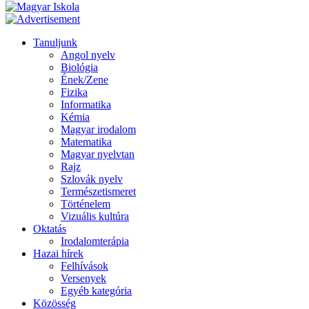
Tanuljunk
Angol nyelv
Biológia
Ének/Zene
Fizika
Informatika
Kémia
Magyar irodalom
Matematika
Magyar nyelvtan
Rajz
Szlovák nyelv
Természetismeret
Történelem
Vizuális kultúra
Oktatás
Irodalomterápia
Hazai hírek
Felhívások
Versenyek
Egyéb kategória
Közösség