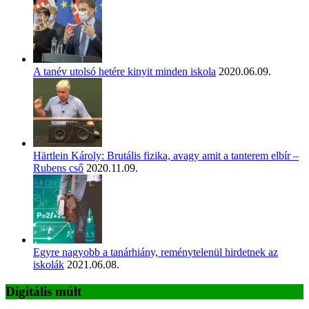
A tanév utolsó hetére kinyit minden iskola
2020.06.09.
Härtlein Károly: Brutális fizika, avagy amit a tanterem elbír –
Rubens cső
2020.11.09.
Egyre nagyobb a tanárhiány, reménytelenül hirdetnek az
iskolák
2021.06.08.
Digitális múlt