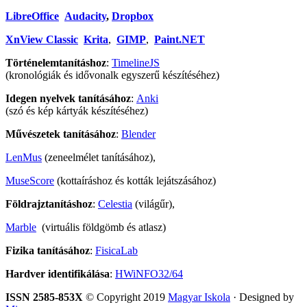
LibreOffice
Audacity
,
Dropbox
XnView Classic
Krita
,
GIMP
,
Paint.NET
Történelemtanításhoz
:
TimelineJS
(kronológiák és idővonalk egyszerű készítéséhez)
Idegen nyelvek tanításához
:
Anki
(szó és kép kártyák készítéséhez)
Művészetek tanításához
:
Blender
LenMus
(zeneelmélet tanításához),
MuseScore
(kottaíráshoz és kották lejátszásához)
Földrajztanításhoz
:
Celestia
(világűr),
Marble
(virtuális földgömb és atlasz)
Fizika tanításához
:
FisicaLab
Hardver identifikálása
:
HWiNFO32/64
ISSN 2585-853X
© Copyright 2019
Magyar Iskola
· Designed by