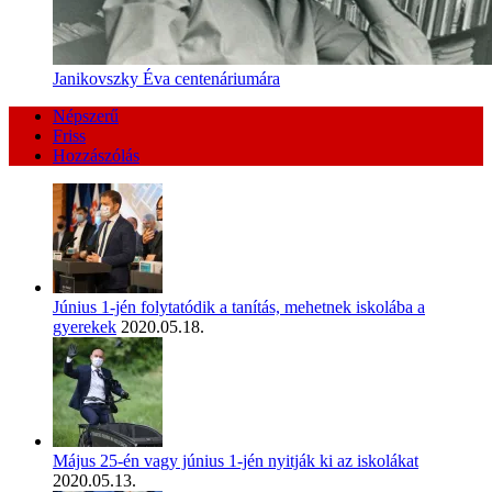
Janikovszky Éva centenáriumára
Népszerű
Friss
Hozzászólás
Június 1-jén folytatódik a tanítás, mehetnek iskolába a
gyerekek
2020.05.18.
Május 25-én vagy június 1-jén nyitják ki az iskolákat
2020.05.13.