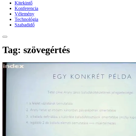
Kitekintő
Konferencia
Vélemény
Technológia
Szabadidő
Tag: szövegértés