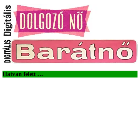
Hatvan felett …