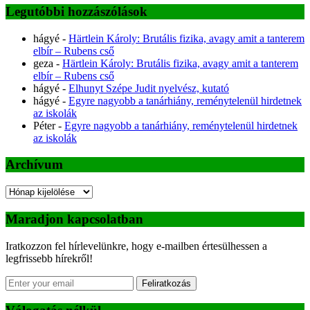
Legutóbbi hozzászólások
hágyé
-
Härtlein Károly: Brutális fizika, avagy amit a tanterem
elbír – Rubens cső
geza
-
Härtlein Károly: Brutális fizika, avagy amit a tanterem
elbír – Rubens cső
hágyé
-
Elhunyt Szépe Judit nyelvész, kutató
hágyé
-
Egyre nagyobb a tanárhiány, reménytelenül hirdetnek
az iskolák
Péter
-
Egyre nagyobb a tanárhiány, reménytelenül hirdetnek
az iskolák
Archívum
Archívum
Maradjon kapcsolatban
Iratkozzon fel hírlevelünkre, hogy e-mailben értesülhessen a
legfrissebb hírekről!
Feliratkozás