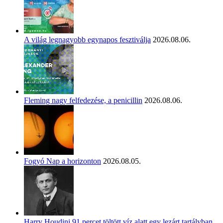
A világ legnagyobb egynapos fesztiválja
2026.08.06.
Fleming nagy felfedezése, a penicillin
2026.08.06.
Fogyó Nap a horizonton
2026.08.05.
Harry Houdini 91 percet töltött víz alatt egy lezárt tartályban