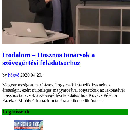
Irodalom – Hasznos tanácsok a
szövegértési feladatsorhoz
by
hágyé
2020.04.29.
Magyarországon már biztos, hogy csak írásbelik lesznek az
érettségin, ezért különleges magyarórával folytatódik az Iskolatévé!
Hasznos tanácsok a szövegértési feladatsorhoz Kovács Péter, a
Fazekas Mihály Gimnázium tanára a kilencedik órán…
Legfrissebb