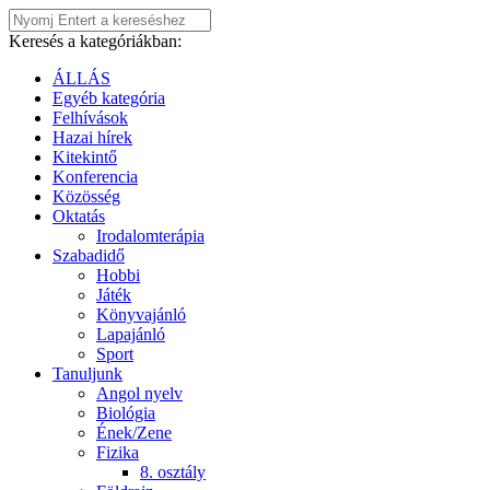
Keresés a kategóriákban:
ÁLLÁS
Egyéb kategória
Felhívások
Hazai hírek
Kitekintő
Konferencia
Közösség
Oktatás
Irodalomterápia
Szabadidő
Hobbi
Játék
Könyvajánló
Lapajánló
Sport
Tanuljunk
Angol nyelv
Biológia
Ének/Zene
Fizika
8. osztály