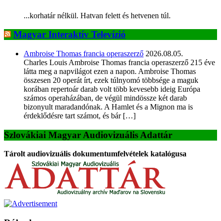
...korhatár nélkül. Hatvan felett és hetvenen túl.
Magyar Interaktív Televízió
Ambroise Thomas francia operaszerző
2026.08.05.
Charles Louis Ambroise Thomas francia operaszerző 215 éve
látta meg a napvilágot ezen a napon. Ambroise Thomas
összesen 20 operát írt, ezek túlnyomó többsége a maguk
korában repertoár darab volt több kevesebb ideig Európa
számos operaházában, de végül mindössze két darab
bizonyult maradandónak. A Hamlet és a Mignon ma is
érdeklődésre tart számot, és bár […]
Szlovákiai Magyar Audiovizuális Adattár
Tárolt audiovizuális dokumentumfelvételek katalógusa