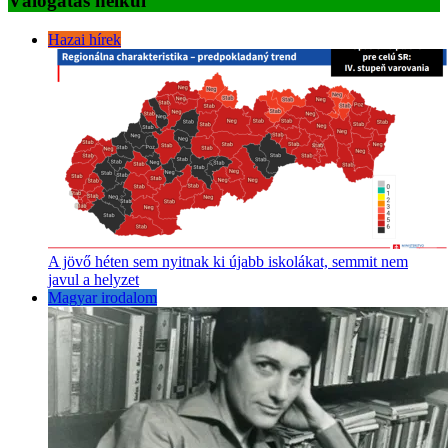
Válogatás nélkül
Hazai hírek
A jövő héten sem nyitnak ki újabb iskolákat, semmit nem
javul a helyzet
Magyar irodalom