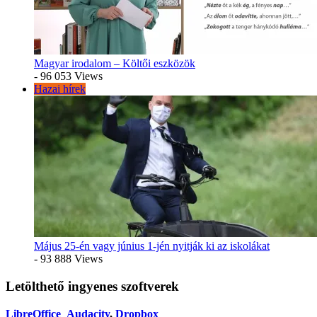
Magyar irodalom – Költői eszközök
- 96 053 Views
Hazai hírek
Május 25-én vagy június 1-jén nyitják ki az iskolákat
- 93 888 Views
Letölthető ingyenes szoftverek
LibreOffice
Audacity
,
Dropbox