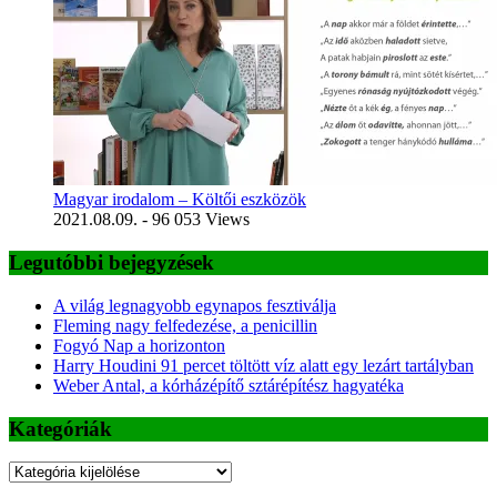
Magyar irodalom – Költői eszközök
2021.08.09.
- 96 053 Views
Legutóbbi bejegyzések
A világ legnagyobb egynapos fesztiválja
Fleming nagy felfedezése, a penicillin
Fogyó Nap a horizonton
Harry Houdini 91 percet töltött víz alatt egy lezárt tartályban
Weber Antal, a kórházépítő sztárépítész hagyatéka
Kategóriák
Kategóriák