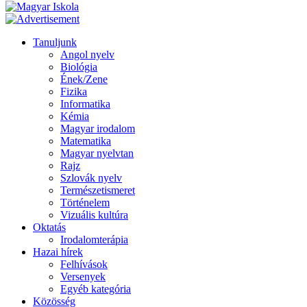
Tanuljunk
Angol nyelv
Biológia
Ének/Zene
Fizika
Informatika
Kémia
Magyar irodalom
Matematika
Magyar nyelvtan
Rajz
Szlovák nyelv
Természetismeret
Történelem
Vizuális kultúra
Oktatás
Irodalomterápia
Hazai hírek
Felhívások
Versenyek
Egyéb kategória
Közösség