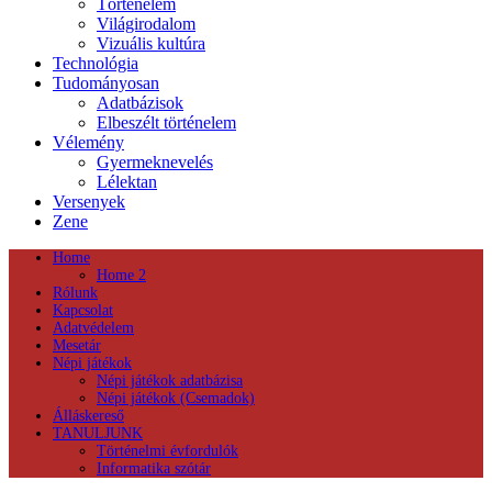
Történelem
Világirodalom
Vizuális kultúra
Technológia
Tudományosan
Adatbázisok
Elbeszélt történelem
Vélemény
Gyermeknevelés
Lélektan
Versenyek
Zene
Home
Home 2
Rólunk
Kapcsolat
Adatvédelem
Mesetár
Népi játékok
Népi játékok adatbázisa
Népi játékok (Csemadok)
Álláskereső
TANULJUNK
Történelmi évfordulók
Informatika szótár