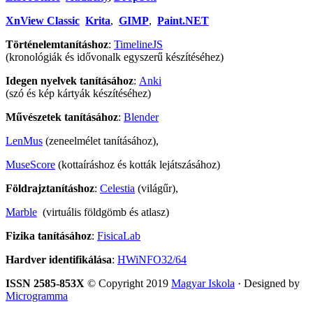
XnView Classic
Krita
,
GIMP
,
Paint.NET
Történelemtanításhoz
:
TimelineJS
(kronológiák és idővonalk egyszerű készítéséhez)
Idegen nyelvek tanításához
:
Anki
(szó és kép kártyák készítéséhez)
Művészetek tanításához
:
Blender
LenMus
(zeneelmélet tanításához),
MuseScore
(kottaíráshoz és kották lejátszásához)
Földrajztanításhoz
:
Celestia
(világűr),
Marble
(virtuális földgömb és atlasz)
Fizika tanításához
:
FisicaLab
Hardver identifikálása
:
HWiNFO32/64
ISSN 2585-853X
© Copyright 2019
Magyar Iskola
· Designed by
Microgramma