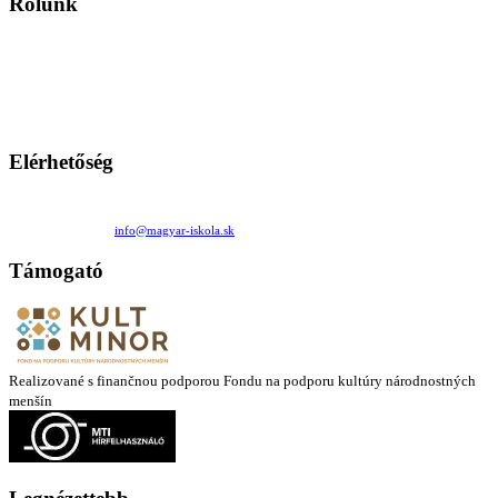
Rólunk
A Magyar Iskola a szlovákiai magyar iskolák, tanárok, szülők és
persze a diákok fóruma
Ezen az oldalon esetenként olyan írások jelennek meg, amelyek a hagyományos iskolafelfogástól eltérő
mintákat népszerűsítenek. Ennek következtében előfordulhat, hogy az idetévedő kiskorú felhasználók
látóköre gyorsabban szélesedik, mint azt a szülők esetleg szeretnék.
Elérhetőség
Családi Kör Egyesület/Združenie rod. kruhov
Medzilaborecká 17, 82101 Bratislava
+421 911 732 190 |
info@magyar-iskola.sk
Támogató
Realizované s finančnou podporou Fondu na podporu kultúry národnostných
menšín