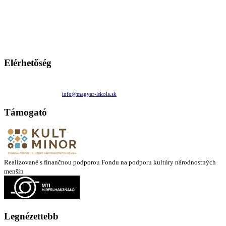
A Magyar Iskola a szlovákiai magyar iskolák, tanárok, szülők és
persze a diákok fóruma
Ezen az oldalon esetenként olyan írások jelennek meg, amelyek a hagyományos iskolafelfogástól eltérő
mintákat népszerűsítenek. Ennek következtében előfordulhat, hogy az idetévedő kiskorú felhasználók
látóköre gyorsabban szélesedik, mint azt a szülők esetleg szeretnék.
Elérhetőség
Családi Kör Egyesület/Združenie rod. kruhov
Medzilaborecká 17, 82101 Bratislava
+421 911 732 190 |
info@magyar-iskola.sk
Támogató
Realizované s finančnou podporou Fondu na podporu kultúry národnostných
menšín
Legnézettebb