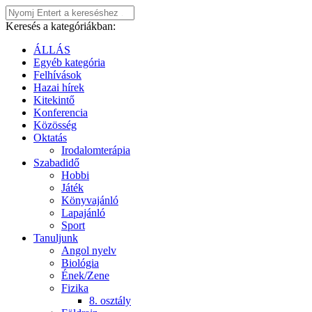
Keresés a kategóriákban:
ÁLLÁS
Egyéb kategória
Felhívások
Hazai hírek
Kitekintő
Konferencia
Közösség
Oktatás
Irodalomterápia
Szabadidő
Hobbi
Játék
Könyvajánló
Lapajánló
Sport
Tanuljunk
Angol nyelv
Biológia
Ének/Zene
Fizika
8. osztály