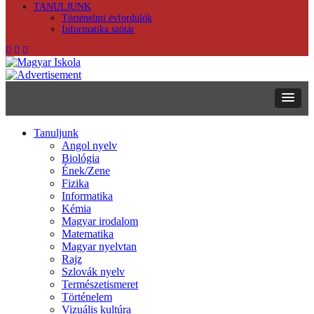
TANULJUNK
Történelmi évfordulók
Informatika szótár
Tanuljunk
Angol nyelv
Biológia
Ének/Zene
Fizika
Informatika
Kémia
Magyar irodalom
Matematika
Magyar nyelvtan
Rajz
Szlovák nyelv
Természetismeret
Történelem
Vizuális kultúra