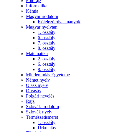
Földrajz
Informatika
Kémia
Magyar irodalom
Kötelező olvasmányok
Magyar nyelvtan
1. osztály
6. osztály
7. osztály
8. osztály
Matematika
2. osztály
6. osztály
8. osztály
Mindentudás Egyeteme
Német nyelv
Olasz nyelv
Olvasás
Polgári nevelés
Rajz
Szlovák Irodalom
Szlovák nyelv
Természetismeret
1. osztály
Űrkutatás