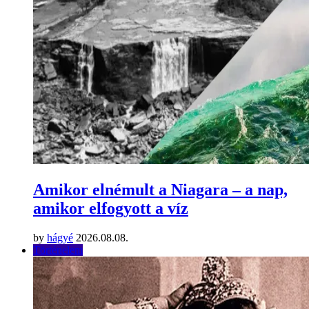
Amikor elnémult a Niagara – a nap,
amikor elfogyott a víz
by
hágyé
2026.08.08.
Történelem