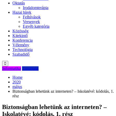
Oktatás
Irodalomterápia
Hazai hírek
Felhívások
Versenyek
Egyéb kategória
Közösség
Kitekintő
Konferencia
Vélemény
Technológia
Szabadidő
Informatika
Tanuljunk
Home
2020
május
Biztonságban lehetünk az interneten? – Iskolatévé: kódolás, 1.
rész
Biztonságban lehetünk az interneten? –
Iskolatévé: kódolás, 1. rész