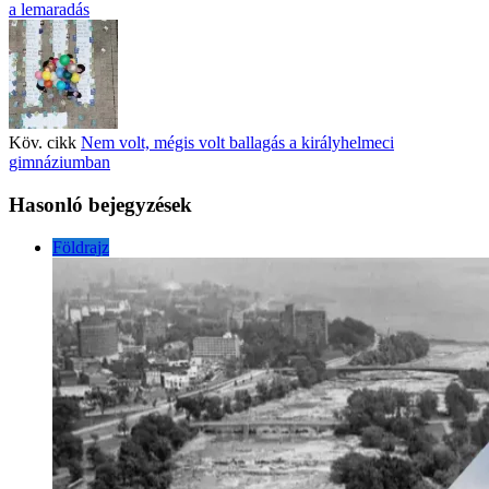
a lemaradás
Köv. cikk
Nem volt, mégis volt ballagás a királyhelmeci
gimnáziumban
Hasonló bejegyzések
Földrajz