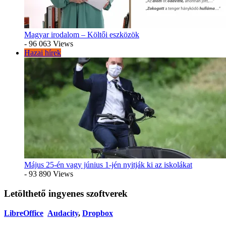
Magyar irodalom – Költői eszközök
- 96 063 Views
Hazai hírek
Május 25-én vagy június 1-jén nyitják ki az iskolákat
- 93 890 Views
Letölthető ingyenes szoftverek
LibreOffice
Audacity
,
Dropbox