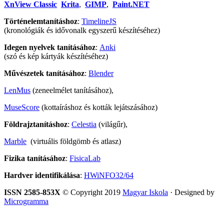
XnView Classic
Krita
,
GIMP
,
Paint.NET
Történelemtanításhoz
:
TimelineJS
(kronológiák és idővonalk egyszerű készítéséhez)
Idegen nyelvek tanításához
:
Anki
(szó és kép kártyák készítéséhez)
Művészetek tanításához
:
Blender
LenMus
(zeneelmélet tanításához),
MuseScore
(kottaíráshoz és kották lejátszásához)
Földrajztanításhoz
:
Celestia
(világűr),
Marble
(virtuális földgömb és atlasz)
Fizika tanításához
:
FisicaLab
Hardver identifikálása
:
HWiNFO32/64
ISSN 2585-853X
© Copyright 2019
Magyar Iskola
· Designed by
Microgramma