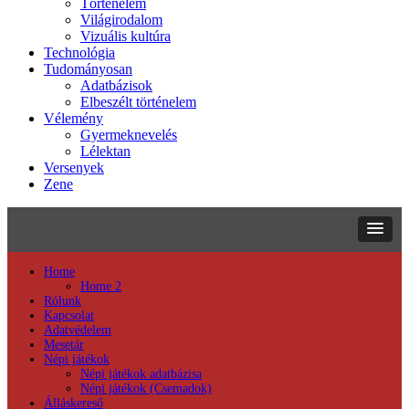
Történelem
Világirodalom
Vizuális kultúra
Technológia
Tudományosan
Adatbázisok
Elbeszélt történelem
Vélemény
Gyermeknevelés
Lélektan
Versenyek
Zene
Home
Home 2
Rólunk
Kapcsolat
Adatvédelem
Mesetár
Népi játékok
Népi játékok adatbázisa
Népi játékok (Csemadok)
Álláskereső