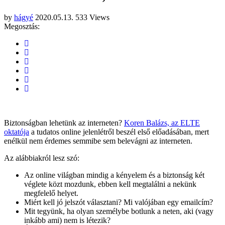
by
hágyé
2020.05.13.
533 Views
Megosztás:
Biztonságban lehetünk az interneten?
Koren Balázs, az ELTE
oktatója
a tudatos online jelenlétről beszél első előadásában, mert
enélkül nem érdemes semmibe sem belevágni az interneten.
Az alábbiakról lesz szó:
Az online világban mindig a kényelem és a biztonság két
véglete közt mozdunk, ebben kell megtalálni a nekünk
megfelelő helyet.
Miért kell jó jelszót választani? Mi valójában egy emailcím?
Mit tegyünk, ha olyan személybe botlunk a neten, aki (vagy
inkább ami) nem is létezik?