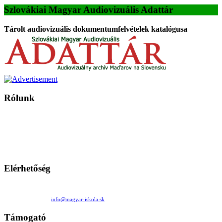
Szlovákiai Magyar Audiovizuális Adattár
Tárolt audiovizuális dokumentumfelvételek katalógusa
Rólunk
A Magyar Iskola a szlovákiai magyar iskolák, tanárok, szülők és
persze a diákok fóruma
Ezen az oldalon esetenként olyan írások jelennek meg, amelyek a hagyományos iskolafelfogástól eltérő
mintákat népszerűsítenek. Ennek következtében előfordulhat, hogy az idetévedő kiskorú felhasználók
látóköre gyorsabban szélesedik, mint azt a szülők esetleg szeretnék.
Elérhetőség
Családi Kör Egyesület/Združenie rod. kruhov
Medzilaborecká 17, 82101 Bratislava
+421 911 732 190 |
info@magyar-iskola.sk
Támogató