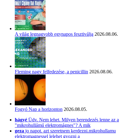
A világ legnagyobb egynapos fesztiválja
2026.08.06.
Fleming nagy felfedezése, a penicillin
2026.08.06.
Fogyó Nap a horizonton
2026.08.05.
hágyé
Üdv. Nem lehet. Milyen berendezés lenne az a
"mikrohullámú elektromágnes"? A mik
geza
jo napot. azt szeretnem kerdezni.mikrohullamu
elektromagnessel lelehet gyozni a