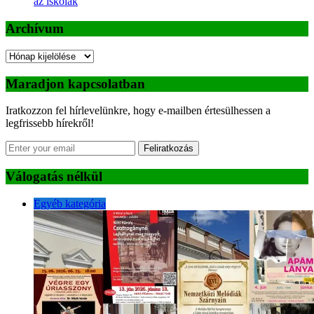
az iskolák
Archívum
Archívum
Maradjon kapcsolatban
Iratkozzon fel hírlevelünkre, hogy e-mailben értesülhessen a
legfrissebb hírekről!
Feliratkozás
Válogatás nélkül
Egyéb kategória