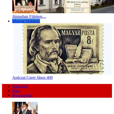
Júniusban Füleken…
Magyar irodalom
Apáczai Csere János 400
Népszerű
Friss
Hozzászólás