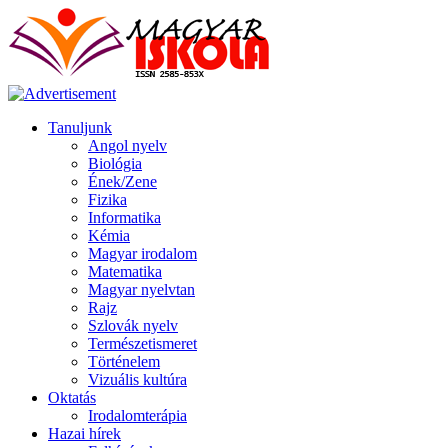
Tanuljunk
Angol nyelv
Biológia
Ének/Zene
Fizika
Informatika
Kémia
Magyar irodalom
Matematika
Magyar nyelvtan
Rajz
Szlovák nyelv
Természetismeret
Történelem
Vizuális kultúra
Oktatás
Irodalomterápia
Hazai hírek