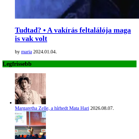
Tudtad? • A vakírás feltalálója maga
is vak volt
by
maria
2024.01.04.
Legfrissebb
Margaretha Zelle, a hírhedt Mata Hari
2026.08.07.