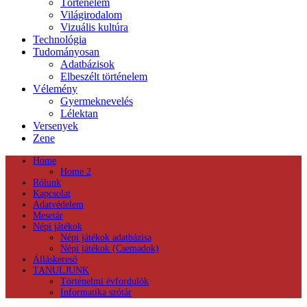
Történelem
Világirodalom
Vizuális kultúra
Technológia
Tudományosan
Adatbázisok
Elbeszélt történelem
Vélemény
Gyermeknevelés
Lélektan
Versenyek
Zene
Home
Home 2
Rólunk
Kapcsolat
Adatvédelem
Mesetár
Népi játékok
Népi játékok adatbázisa
Népi játékok (Csemadok)
Álláskereső
TANULJUNK
Történelmi évfordulók
Informatika szótár