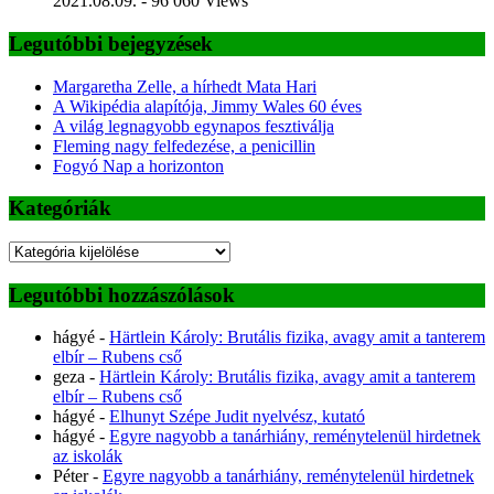
2021.08.09.
- 96 060 Views
Legutóbbi bejegyzések
Margaretha Zelle, a hírhedt Mata Hari
A Wikipédia alapítója, Jimmy Wales 60 éves
A világ legnagyobb egynapos fesztiválja
Fleming nagy felfedezése, a penicillin
Fogyó Nap a horizonton
Kategóriák
Kategóriák
Legutóbbi hozzászólások
hágyé
-
Härtlein Károly: Brutális fizika, avagy amit a tanterem
elbír – Rubens cső
geza
-
Härtlein Károly: Brutális fizika, avagy amit a tanterem
elbír – Rubens cső
hágyé
-
Elhunyt Szépe Judit nyelvész, kutató
hágyé
-
Egyre nagyobb a tanárhiány, reménytelenül hirdetnek
az iskolák
Péter
-
Egyre nagyobb a tanárhiány, reménytelenül hirdetnek