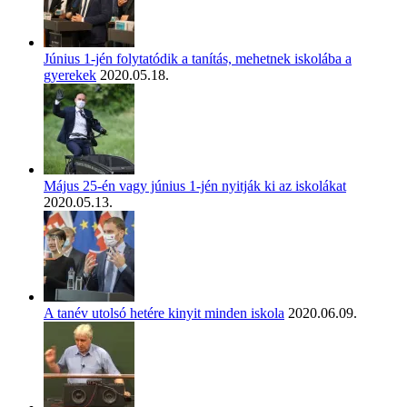
Június 1-jén folytatódik a tanítás, mehetnek iskolába a
gyerekek
2020.05.18.
Május 25-én vagy június 1-jén nyitják ki az iskolákat
2020.05.13.
A tanév utolsó hetére kinyit minden iskola
2020.06.09.