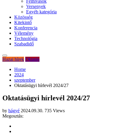
Felhívások
Versenyek
Egyéb kategória
Közösség
Kitekintő
Konferencia
Vélemény
Technológia
Szabadidő
Hazai hírek
Oktatás
Home
2024
szeptember
Oktatásügyi hírlevél 2024/27
Oktatásügyi hírlevél 2024/27
by
hágyé
2024.09.30.
735 Views
Megosztás: