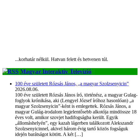
...korhatár nélkül. Hatvan felett és hetvenen túl.
Magyar Interaktív Televízió
100 éve született Rózsás János, „a magyar Szolzsenyicin”
2026.08.06.
100 éve született Rózsás János író, történész, a magyar Gulag-
foglyok krónikása, aki (Lengyel József íróhoz hasonlóan) „a
magyar Szolzsenyicin”-ként is emlegettek. Rózsás János, a
magyar Gulág-irodalom legjelentősebb alkotója mindössze 18
éves volt, amikor szovjet hadifogságba került. Egyik
„állomáshelyén”, egy kazah lágerben találkozott Alekszandr
Szolzsenyicinnel, akivel három évig tartó közös fogságuk
idején barátságot kötött. A két […]