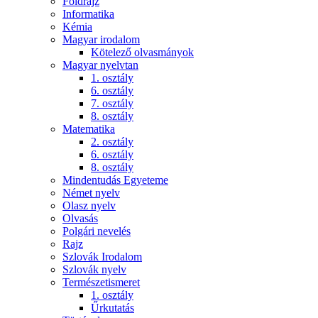
Földrajz
Informatika
Kémia
Magyar irodalom
Kötelező olvasmányok
Magyar nyelvtan
1. osztály
6. osztály
7. osztály
8. osztály
Matematika
2. osztály
6. osztály
8. osztály
Mindentudás Egyeteme
Német nyelv
Olasz nyelv
Olvasás
Polgári nevelés
Rajz
Szlovák Irodalom
Szlovák nyelv
Természetismeret
1. osztály
Űrkutatás