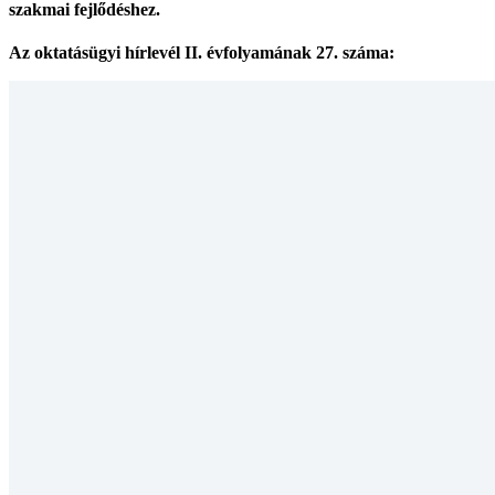
szakmai fejlődéshez.
Az oktatásügyi hírlevél II. évfolyamának 27. száma: