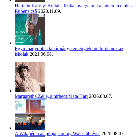
Härtlein Károly: Brutális fizika, avagy amit a tanterem elbír –
Rubens cső
2020.11.09.
Egyre nagyobb a tanárhiány, reménytelenül hirdetnek az
iskolák
2021.06.08.
Margaretha Zelle, a hírhedt Mata Hari
2026.08.07.
A Wikipédia alapítója, Jimmy Wales 60 éves
2026.08.07.