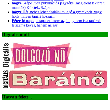
hágyé
Szépe Judit publikációs jegyzéke (megjelent lektorált
munkák) Kötetek: Szépe Jud
hágyé
Hát, nehéz lehet eltalálni mi a jó a gyereknek, vagy
hogy milyen tanári hozzááll
Péter
Jó napot, a tapasztalatom az, hogy nem is a tanárok
létszáma kevés, hanem az agr
Digitális múlt
Hatvan felett …