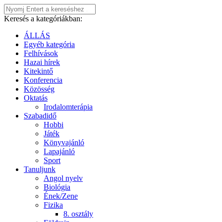
Keresés a kategóriákban:
ÁLLÁS
Egyéb kategória
Felhívások
Hazai hírek
Kitekintő
Konferencia
Közösség
Oktatás
Irodalomterápia
Szabadidő
Hobbi
Játék
Könyvajánló
Lapajánló
Sport
Tanuljunk
Angol nyelv
Biológia
Ének/Zene
Fizika
8. osztály