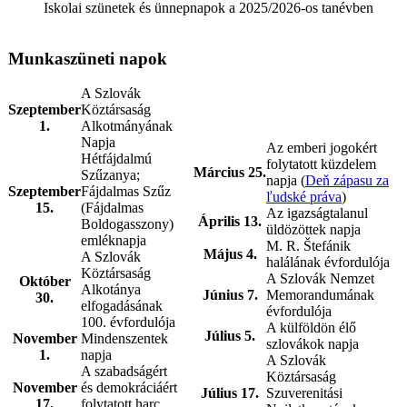
Iskolai szünetek és ünnepnapok a 2025/2026-os tanévben
Munkaszüneti napok
A Szlovák
Szeptember
Köztársaság
1.
Alkotmányának
Napja
Az emberi jogokért
Hétfájdalmú
folytatott küzdelem
Március 25.
Szűzanya;
napja (
Deň zápasu za
Szeptember
Fájdalmas Szűz
ľudské práva
)
15.
(Fájdalmas
Az igazságtalanul
Április 13.
Boldogasszony)
üldözöttek napja
emléknapja
M. R. Štefánik
Május 4.
A Szlovák
halálának évfordulója
Köztársaság
A Szlovák Nemzet
Október
Alkotánya
Június 7.
Memorandumának
30.
elfogadásának
évfordulója
100. évfordulója
A külföldön élő
Július 5.
November
Mindenszentek
szlovákok napja
1.
napja
A Szlovák
A szabadságért
Köztársaság
November
és demokráciáért
Július 17.
Szuverenitási
17.
folytatott harc