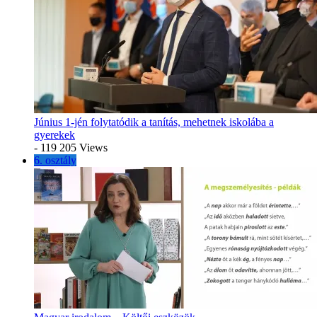
Június 1-jén folytatódik a tanítás, mehetnek iskolába a
gyerekek
- 119 205 Views
6. osztály