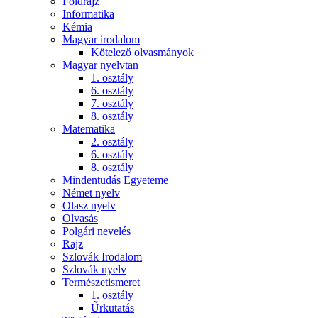
Földrajz
Informatika
Kémia
Magyar irodalom
Kötelező olvasmányok
Magyar nyelvtan
1. osztály
6. osztály
7. osztály
8. osztály
Matematika
2. osztály
6. osztály
8. osztály
Mindentudás Egyeteme
Német nyelv
Olasz nyelv
Olvasás
Polgári nevelés
Rajz
Szlovák Irodalom
Szlovák nyelv
Természetismeret
1. osztály
Űrkutatás