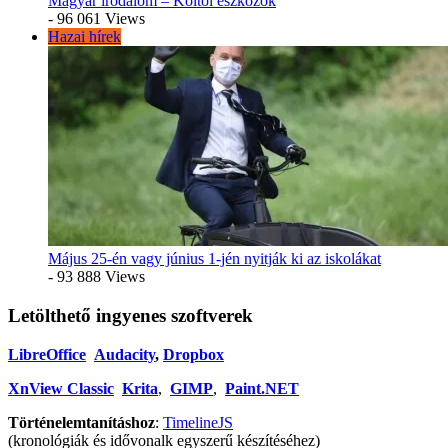
Magyar irodalom – Költői eszközök
- 96 061 Views
Hazai hírek
Május 25-én vagy június 1-jén nyitják ki az iskolákat
- 93 888 Views
Letölthető ingyenes szoftverek
LibreOffice
Audacity
,
Dropbox
XnView Classic
Krita
,
GIMP
,
Paint.NET
Történelemtanításhoz
:
TimelineJS
(kronológiák és idővonalk egyszerű készítéséhez)