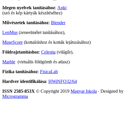
Idegen nyelvek tanításához
:
Anki
(szó és kép kártyák készítéséhez)
Művészetek tanításához
:
Blender
LenMus
(zeneelmélet tanításához),
MuseScore
(kottaíráshoz és kották lejátszásához)
Földrajztanításhoz
:
Celestia
(világűr),
Marble
(virtuális földgömb és atlasz)
Fizika tanításához
:
FisicaLab
Hardver identifikálása
:
HWiNFO32/64
ISSN 2585-853X
© Copyright 2019
Magyar Iskola
· Designed by
Microgramma