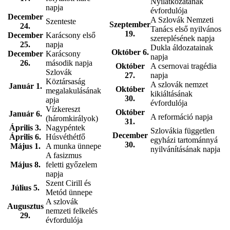
Nyilatkozatának
napja
évfordulója
December
A Szlovák Nemzeti
Szenteste
Szeptember
24.
Tanács első nyilvános
19.
December
Karácsony első
szereplésének napja
25.
napja
Dukla áldozatainak
Október 6.
December
Karácsony
napja
26.
második napja
Október
A csernovai tragédia
Szlovák
27.
napja
Köztársaság
A szlovák nemzet
Január 1.
Október
megalakulásának
kikiáltásának
30.
apja
évfordulója
Vízkereszt
Október
Január 6.
A reformáció napja
(háromkirályok)
31.
Április 3.
Nagypéntek
Szlovákia független
December
Április 6.
Húsvéthétfő
egyházi tartománnyá
30.
Május 1.
A munka ünnepe
nyilvánításának napja
A fasizmus
Május 8.
feletti győzelem
napja
Szent Cirill és
Július 5.
Metód ünnepe
A szlovák
Augusztus
nemzeti felkelés
29.
évfordulója