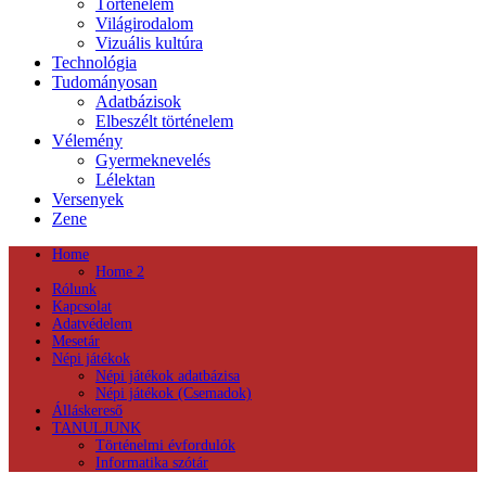
Történelem
Világirodalom
Vizuális kultúra
Technológia
Tudományosan
Adatbázisok
Elbeszélt történelem
Vélemény
Gyermeknevelés
Lélektan
Versenyek
Zene
Home
Home 2
Rólunk
Kapcsolat
Adatvédelem
Mesetár
Népi játékok
Népi játékok adatbázisa
Népi játékok (Csemadok)
Álláskereső
TANULJUNK
Történelmi évfordulók
Informatika szótár