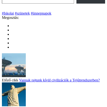
#Iskolai
#szünetek
#ünnepnapok
Megosztás:
Előző cikk
Vannak rajtunk kívül civilizációk a Tejútrendszerben?