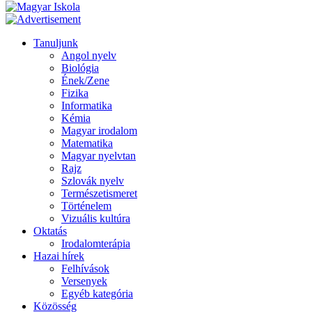
Tanuljunk
Angol nyelv
Biológia
Ének/Zene
Fizika
Informatika
Kémia
Magyar irodalom
Matematika
Magyar nyelvtan
Rajz
Szlovák nyelv
Természetismeret
Történelem
Vizuális kultúra
Oktatás
Irodalomterápia
Hazai hírek
Felhívások
Versenyek
Egyéb kategória
Közösség