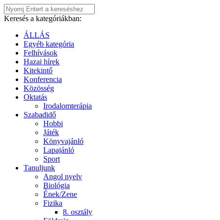
Keresés a kategóriákban:
ÁLLÁS
Egyéb kategória
Felhívások
Hazai hírek
Kitekintő
Konferencia
Közösség
Oktatás
Irodalomterápia
Szabadidő
Hobbi
Játék
Könyvajánló
Lapajánló
Sport
Tanuljunk
Angol nyelv
Biológia
Ének/Zene
Fizika
8. osztály