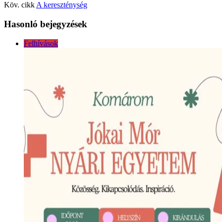
Köv. cikk
A kereszténység
Hasonló bejegyzések
Felhívások