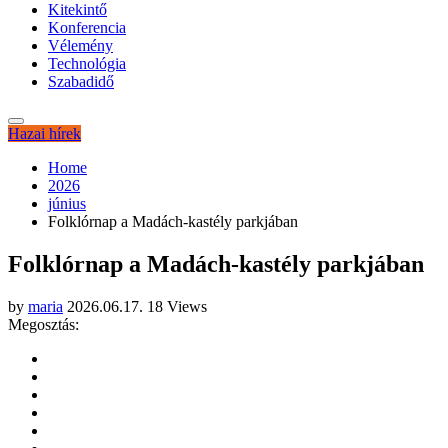
Kitekintő
Konferencia
Vélemény
Technológia
Szabadidő
Hazai hírek
Home
2026
június
Folklórnap a Madách-kastély parkjában
Folklórnap a Madách-kastély parkjában
by
maria
2026.06.17.
18 Views
Megosztás: