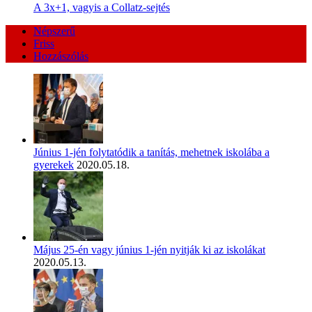
A 3x+1, vagyis a Collatz-sejtés
Népszerű
Friss
Hozzászólás
Június 1-jén folytatódik a tanítás, mehetnek iskolába a
gyerekek
2020.05.18.
Május 25-én vagy június 1-jén nyitják ki az iskolákat
2020.05.13.