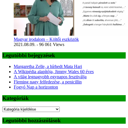
Magyar irodalom – Költői eszközök
2021.08.09.
- 96 061 Views
Legutóbbi bejegyzések
Margaretha Zelle, a hírhedt Mata Hari
A Wikipédia alapítója, Jimmy Wales 60 éves
A világ legnagyobb egynapos fesztiválja
Fleming nagy felfedezése, a penicillin
Fogyó Nap a horizonton
Kategóriák
Kategóriák
Legutóbbi hozzászólások