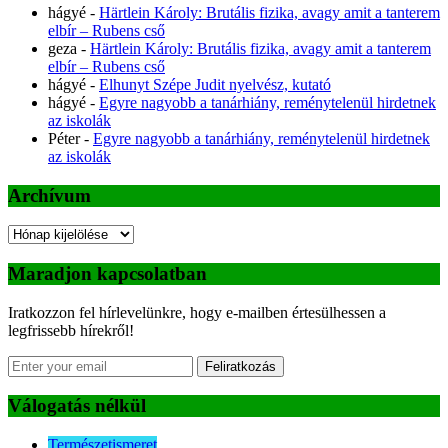
hágyé
-
Härtlein Károly: Brutális fizika, avagy amit a tanterem
elbír – Rubens cső
geza
-
Härtlein Károly: Brutális fizika, avagy amit a tanterem
elbír – Rubens cső
hágyé
-
Elhunyt Szépe Judit nyelvész, kutató
hágyé
-
Egyre nagyobb a tanárhiány, reménytelenül hirdetnek
az iskolák
Péter
-
Egyre nagyobb a tanárhiány, reménytelenül hirdetnek
az iskolák
Archívum
Archívum
Maradjon kapcsolatban
Iratkozzon fel hírlevelünkre, hogy e-mailben értesülhessen a
legfrissebb hírekről!
Feliratkozás
Válogatás nélkül
Természetismeret