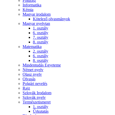
Földrajz
Informatika
Kémia
Magyar irodalom
Kötelező olvasmányok
Magyar nyelvtan
1. osztály
6. osztály
7. osztály
8. osztály
Matematika
2. osztály
6. osztály
8. osztály
Mindentudás Egyeteme
Német nyelv
Olasz nyelv
Olvasás
Polgári nevelés
Rajz
Szlovák Irodalom
Szlovák nyelv
Természetismeret
1. osztály
Űrkutatás