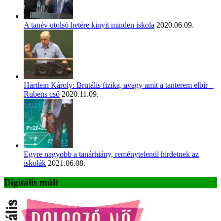
A tanév utolsó hetére kinyit minden iskola
2020.06.09.
Härtlein Károly: Brutális fizika, avagy amit a tanterem elbír –
Rubens cső
2020.11.09.
Egyre nagyobb a tanárhiány, reménytelenül hirdetnek az
iskolák
2021.06.08.
Digitális múlt