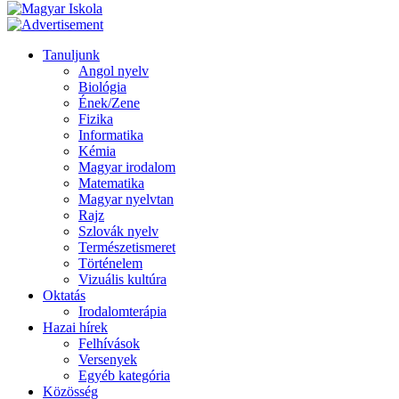
Tanuljunk
Angol nyelv
Biológia
Ének/Zene
Fizika
Informatika
Kémia
Magyar irodalom
Matematika
Magyar nyelvtan
Rajz
Szlovák nyelv
Természetismeret
Történelem
Vizuális kultúra
Oktatás
Irodalomterápia
Hazai hírek
Felhívások
Versenyek
Egyéb kategória
Közösség