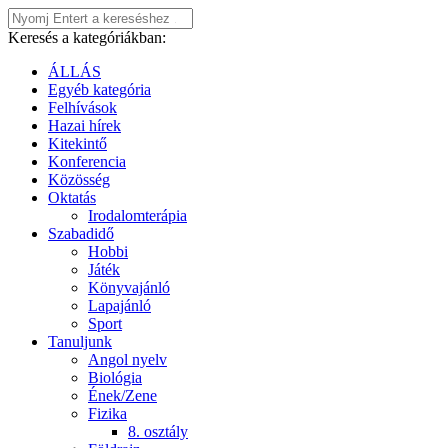
Keresés a kategóriákban:
ÁLLÁS
Egyéb kategória
Felhívások
Hazai hírek
Kitekintő
Konferencia
Közösség
Oktatás
Irodalomterápia
Szabadidő
Hobbi
Játék
Könyvajánló
Lapajánló
Sport
Tanuljunk
Angol nyelv
Biológia
Ének/Zene
Fizika
8. osztály