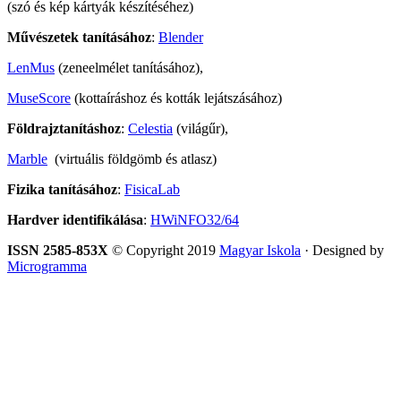
(szó és kép kártyák készítéséhez)
Művészetek tanításához
:
Blender
LenMus
(zeneelmélet tanításához),
MuseScore
(kottaíráshoz és kották lejátszásához)
Földrajztanításhoz
:
Celestia
(világűr),
Marble
(virtuális földgömb és atlasz)
Fizika tanításához
:
FisicaLab
Hardver identifikálása
:
HWiNFO32/64
ISSN 2585-853X
© Copyright 2019
Magyar Iskola
· Designed by
Microgramma