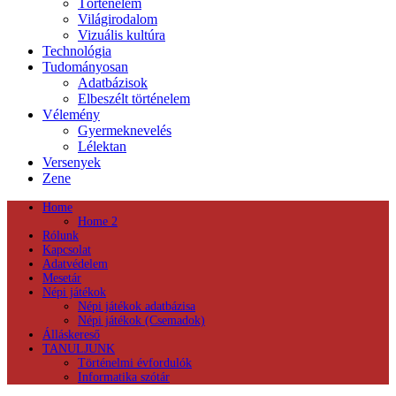
Történelem
Világirodalom
Vizuális kultúra
Technológia
Tudományosan
Adatbázisok
Elbeszélt történelem
Vélemény
Gyermeknevelés
Lélektan
Versenyek
Zene
Home
Home 2
Rólunk
Kapcsolat
Adatvédelem
Mesetár
Népi játékok
Népi játékok adatbázisa
Népi játékok (Csemadok)
Álláskereső
TANULJUNK
Történelmi évfordulók
Informatika szótár