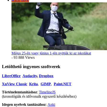
Hazai hírek
Május 25-én vagy június 1-jén nyitják ki az iskolákat
- 93 888 Views
Letölthető ingyenes szoftverek
LibreOffice
Audacity
,
Dropbox
XnView Classic
Krita
,
GIMP
,
Paint.NET
Történelemtanításhoz
:
TimelineJS
(kronológiák és idővonalk egyszerű készítéséhez)
Idegen nyelvek tanításához
:
Anki