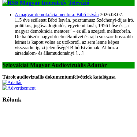
Magyar Interaktív Televízió
A magyar demokrácia mentora: Bibó István
2026.08.07.
115 éve született Bibó István, posztumusz Széchenyi-díjas író,
politikus, jogász. Jogtudós, egyetemi tanár, 1956 hőse és „a
magyar demokrácia mentora” – ez áll a szegedi mellszobrán.
De ha ötször nagyobb elmlékművet és rajta sokszor hosszabb
leírást is kapott volna az utókortól, az sem lenne képes
visszaadni igazi jelentőségét Bibó Istvánnak. Ahhoz a
társadalom- és államtudományi […]
Szlovákiai Magyar Audiovizuális Adattár
Tárolt audiovizuális dokumentumfelvételek katalógusa
Rólunk
A Magyar Iskola a szlovákiai magyar iskolák, tanárok, szülők és
persze a diákok fóruma
Ezen az oldalon esetenként olyan írások jelennek meg, amelyek a hagyományos iskolafelfogástól eltérő
mintákat népszerűsítenek. Ennek következtében előfordulhat, hogy az idetévedő kiskorú felhasználók
látóköre gyorsabban szélesedik, mint azt a szülők esetleg szeretnék.