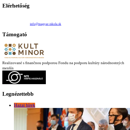
Elérhetőség
Családi Kör Egyesület/Združenie rod. kruhov
Medzilaborecká 17, 82101 Bratislava
+421 911 732 190 |
info@magyar-iskola.sk
Támogató
Realizované s finančnou podporou Fondu na podporu kultúry národnostných
menšín
Legnézettebb
Hazai hírek