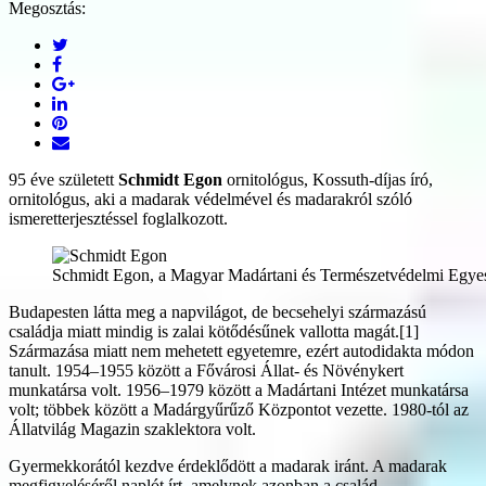
Megosztás:
95 éve született
Schmidt Egon
ornitológus, Kossuth-díjas író,
ornitológus, aki a madarak védelmével és madarakról szóló
ismeretterjesztéssel foglalkozott.
Schmidt Egon, a Magyar Madártani és Természetvédelmi Egyesüle
Budapesten látta meg a napvilágot, de becsehelyi származású
családja miatt mindig is zalai kötődésűnek vallotta magát.[1]
Származása miatt nem mehetett egyetemre, ezért autodidakta módon
tanult. 1954–1955 között a Fővárosi Állat- és Növénykert
munkatársa volt. 1956–1979 között a Madártani Intézet munkatársa
volt; többek között a Madárgyűrűző Központot vezette. 1980-tól az
Állatvilág Magazin szaklektora volt.
Gyermekkorától kezdve érdeklődött a madarak iránt. A madarak
megfigyeléséről naplót írt, amelynek azonban a család