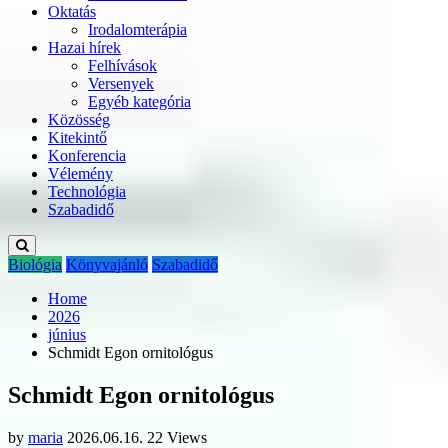
Oktatás
Irodalomterápia
Hazai hírek
Felhívások
Versenyek
Egyéb kategória
Közösség
Kitekintő
Konferencia
Vélemény
Technológia
Szabadidő
Biológia
Könyvajánló
Szabadidő
Home
2026
június
Schmidt Egon ornitológus
Schmidt Egon ornitológus
by
maria
2026.06.16.
22 Views