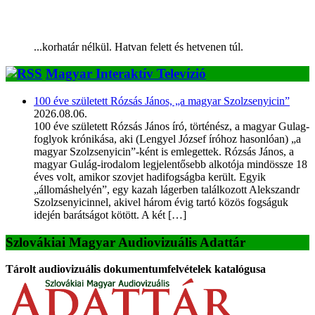
...korhatár nélkül. Hatvan felett és hetvenen túl.
Magyar Interaktív Televízió
100 éve született Rózsás János, „a magyar Szolzsenyicin”
2026.08.06.
100 éve született Rózsás János író, történész, a magyar Gulag-
foglyok krónikása, aki (Lengyel József íróhoz hasonlóan) „a
magyar Szolzsenyicin”-ként is emlegettek. Rózsás János, a
magyar Gulág-irodalom legjelentősebb alkotója mindössze 18
éves volt, amikor szovjet hadifogságba került. Egyik
„állomáshelyén”, egy kazah lágerben találkozott Alekszandr
Szolzsenyicinnel, akivel három évig tartó közös fogságuk
idején barátságot kötött. A két […]
Szlovákiai Magyar Audiovizuális Adattár
Tárolt audiovizuális dokumentumfelvételek katalógusa