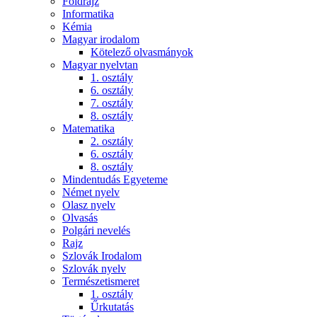
Földrajz
Informatika
Kémia
Magyar irodalom
Kötelező olvasmányok
Magyar nyelvtan
1. osztály
6. osztály
7. osztály
8. osztály
Matematika
2. osztály
6. osztály
8. osztály
Mindentudás Egyeteme
Német nyelv
Olasz nyelv
Olvasás
Polgári nevelés
Rajz
Szlovák Irodalom
Szlovák nyelv
Természetismeret
1. osztály
Űrkutatás