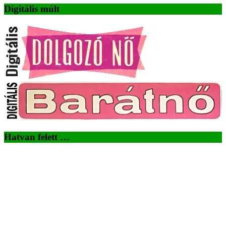
Digitális múlt
Hatvan felett …