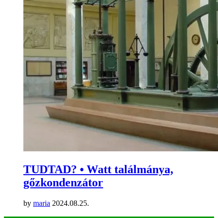
TUDTAD? • Watt találmánya,
gőzkondenzátor
by
maria
2024.08.25.