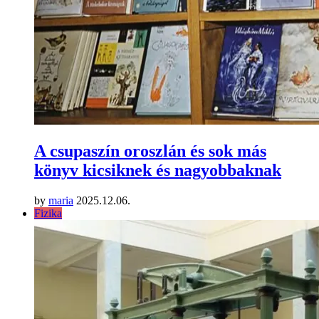
A csupaszín oroszlán és sok más
könyv kicsiknek és nagyobbaknak
by
maria
2025.12.06.
Fizika