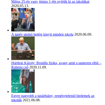
Május 25-én vagy június 1-jén nyitják ki az iskolákat
2020.05.13.
A tanév utolsó hetére kinyit minden iskola
2020.06.09.
Härtlein Károly: Brutális fizika, avagy amit a tanterem elbír –
Rubens cső
2020.11.09.
Egyre nagyobb a tanárhiány, reménytelenül hirdetnek az
iskolák
2021.06.08.