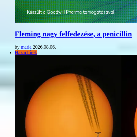
Fleming nagy felfedezése, a penicillin
by
maria
2026.08.06.
Hazai hírek