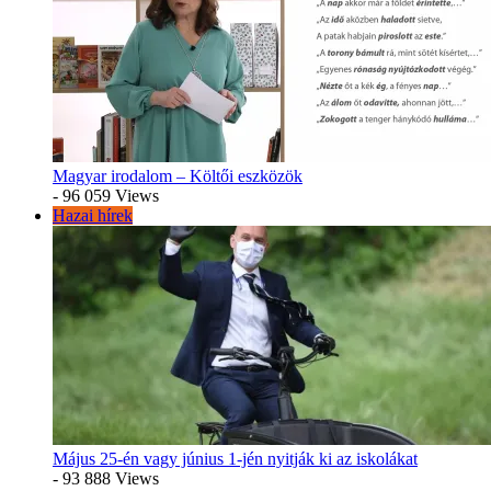
Magyar irodalom – Költői eszközök
- 96 059 Views
Hazai hírek
Május 25-én vagy június 1-jén nyitják ki az iskolákat
- 93 888 Views