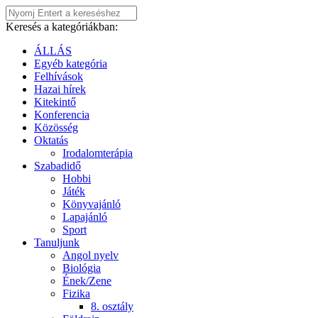
Keresés a kategóriákban:
ÁLLÁS
Egyéb kategória
Felhívások
Hazai hírek
Kitekintő
Konferencia
Közösség
Oktatás
Irodalomterápia
Szabadidő
Hobbi
Játék
Könyvajánló
Lapajánló
Sport
Tanuljunk
Angol nyelv
Biológia
Ének/Zene
Fizika
8. osztály