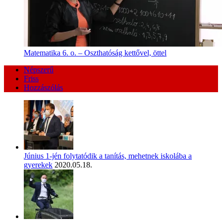
Matematika 6. o. – Oszthatóság kettővel, öttel
Népszerű
Friss
Hozzászólás
Június 1-jén folytatódik a tanítás, mehetnek iskolába a
gyerekek
2020.05.18.