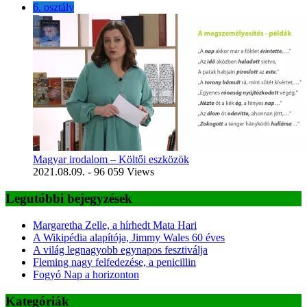
6. osztály
Magyar irodalom – Költői eszközök
2021.08.09.
- 96 059 Views
Legutóbbi bejegyzések
Margaretha Zelle, a hírhedt Mata Hari
A Wikipédia alapítója, Jimmy Wales 60 éves
A világ legnagyobb egynapos fesztiválja
Fleming nagy felfedezése, a penicillin
Fogyó Nap a horizonton
Kategóriák