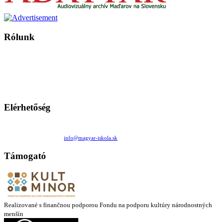
Rólunk
A Magyar Iskola a szlovákiai magyar iskolák, tanárok, szülők és
persze a diákok fóruma
Ezen az oldalon esetenként olyan írások jelennek meg, amelyek a hagyományos iskolafelfogástól eltérő
mintákat népszerűsítenek. Ennek következtében előfordulhat, hogy az idetévedő kiskorú felhasználók
látóköre gyorsabban szélesedik, mint azt a szülők esetleg szeretnék.
Elérhetőség
Családi Kör Egyesület/Združenie rod. kruhov
Medzilaborecká 17, 82101 Bratislava
+421 911 732 190 |
info@magyar-iskola.sk
Támogató
Realizované s finančnou podporou Fondu na podporu kultúry národnostných
menšín