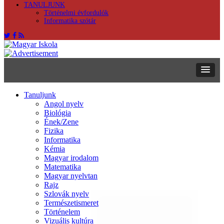
TANULJUNK
Történelmi évfordulók
Informatika szótár
Tanuljunk
Angol nyelv
Biológia
Ének/Zene
Fizika
Informatika
Kémia
Magyar irodalom
Matematika
Magyar nyelvtan
Rajz
Szlovák nyelv
Természetismeret
Történelem
Vizuális kultúra