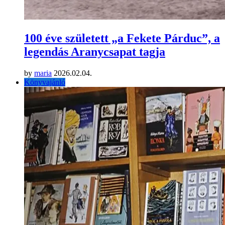
100 éve született „a Fekete Párduc”, a
legendás Aranycsapat tagja
by
maria
2026.02.04.
Könyvajánló