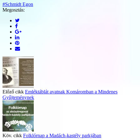
#Schmidt Egon
Megosztás:
Előző cikk
Emléktáblát avatnak Komáromban a Mindenes
Gyűjteménynek
Köv. cikk
Folklórnap a Madách-kastély parkjában