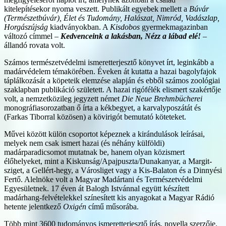
kitelepítésekor nyoma veszett. Publikált egyebek mellett a
Búvár
(Természetbúvár),
Élet és Tudomány, Halászat, Nimród, Vadászlap,
Horgászújság
kiadványokban. A
Kisdobos
gyermekmagazinban
változó címmel –
Kedvenceink a lakásban, Nézz a lábad elé!
–
állandó rovata volt.
Számos természetvédelmi ismeretterjesztő könyvet írt, leginkább a
madárvédelem témakörében. Éveken át kutatta a hazai bagolyfajok
táplálkozását a köpeteik elemzése alapján és ebből számos zoológiai
szaklapban publikáció született. A hazai rigófélék elismert szakértője
volt, a nemzetközileg jegyzett német
Die Neue Brehmbücherei
monográfiasorozatban ő írta a kékbegyet, a karvalyposzátát és
(Farkas Tiborral közösen) a kövirigót bemutató köteteket.
Művei között külön csoportot képeznek a kirándulások leírásai,
melyek nem csak ismert hazai (és néhány külföldi)
madárparadicsomot mutatnak be, hanem olyan közismert
élőhelyeket, mint a Kiskunság/Apajpuszta/Dunakanyar, a Margit-
sziget, a Gellért-hegy, a Városliget vagy a Kis-Balaton és a Dinnyési
Fertő. Alelnöke volt a Magyar Madártani és Természetvédelmi
Egyesületnek. 17 éven át Balogh Istvánnal együtt készített
madárhang-felvételekkel színesített kis anyagokat a Magyar Rádió
hetente jelentkező
Oxigén
című műsorába.
Több mint 3600 tudományos ismeretterjesztő írás, novella szerzője.