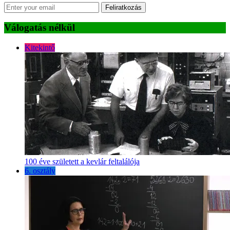
Feliratkozás
Válogatás nélkül
Kitekintő
100 éve született a kevlár feltalálója
6. osztály