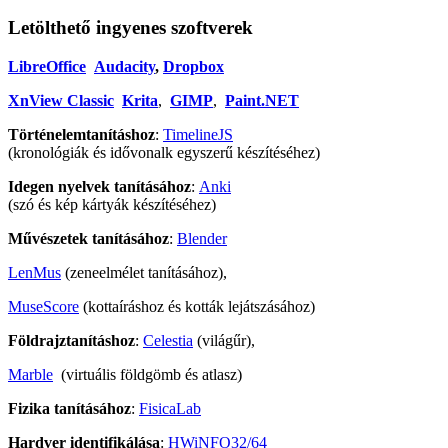
Letölthető ingyenes szoftverek
LibreOffice
Audacity
,
Dropbox
XnView Classic
Krita
,
GIMP
,
Paint.NET
Történelemtanításhoz
:
TimelineJS
(kronológiák és idővonalk egyszerű készítéséhez)
Idegen nyelvek tanításához
:
Anki
(szó és kép kártyák készítéséhez)
Művészetek tanításához
:
Blender
LenMus
(zeneelmélet tanításához),
MuseScore
(kottaíráshoz és kották lejátszásához)
Földrajztanításhoz
:
Celestia
(világűr),
Marble
(virtuális földgömb és atlasz)
Fizika tanításához
:
FisicaLab
Hardver identifikálása
:
HWiNFO32/64