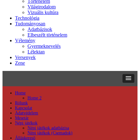
Történelem
Világirodalom
Vizuális kultúra
Technológia
Tudományosan
Adatbázisok
Elbeszélt történelem
Vélemény
Gyermeknevelés
Lélektan
Versenyek
Zene
Home
Home 2
Rólunk
Kapcsolat
Adatvédelem
Mesetár
Népi játékok
Népi játékok adatbázisa
Népi játékok (Csemadok)
Álláskereső