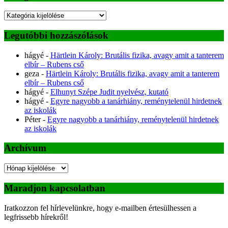
Kategóriák
Legutóbbi hozzászólások
hágyé
-
Härtlein Károly: Brutális fizika, avagy amit a tanterem
elbír – Rubens cső
geza
-
Härtlein Károly: Brutális fizika, avagy amit a tanterem
elbír – Rubens cső
hágyé
-
Elhunyt Szépe Judit nyelvész, kutató
hágyé
-
Egyre nagyobb a tanárhiány, reménytelenül hirdetnek
az iskolák
Péter
-
Egyre nagyobb a tanárhiány, reménytelenül hirdetnek
az iskolák
Archívum
Archívum
Maradjon kapcsolatban
Iratkozzon fel hírlevelünkre, hogy e-mailben értesülhessen a
legfrissebb hírekről!