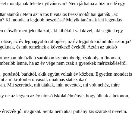
etet mondjanak felette nyilvánosan? Nem járhatna a bizi mellé egy
llanataiból? Nem azt a fos hivatalos beszámolót hallgatnák „az
án? Ki mondta a legjobb beszólást? Melyik tanárnak lett legendás
lőször mert jelentkezni, aki kibékült valakivel, aki segített egy
 ötöse, az év legnagyobb röhögése, az év legjobb kirándulós sztorija?
aguknak, és mit remélnek a következő évektől. Aztán az utolsó
atpózban hintázik a sarokban szeptemberig, csak olyan finoman,
 emberibb lenne, ha az év vége nem csak a gyerekek méricskéléséről
portástól, bárkitől, akik együtt voltak év közben. Egyetlen mondat is
nt a mikrofonba olvasott, unalmas statisztika?
 Mit szerettek, mit utáltak, min nevettek, mi volt nehéz, mire
gy ne az legyen az év utolsó iskolai élménye, hogy állnak a betonon,
 érezzék jól magukat. Senki nem akar puhány kis szarokat nevelni.