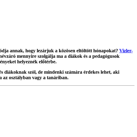
dja annak, hogy lezárjuk a közösen eltöltött hónapokat?
Vizler-
anévzáró mennyire szolgálja ma a diákok és a pedagógusok
lményeket helyeznék előtérbe.
és diákoknak szól, de mindenki számára érdekes lehet, aki
la az osztályban vagy a tanáriban.