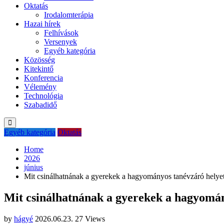
Oktatás
Irodalomterápia
Hazai hírek
Felhívások
Versenyek
Egyéb kategória
Közösség
Kitekintő
Konferencia
Vélemény
Technológia
Szabadidő
Egyéb kategória
Oktatás
Home
2026
június
Mit csinálhatnának a gyerekek a hagyományos tanévzáró helyet
Mit csinálhatnának a gyerekek a hagyomán
by
hágyé
2026.06.23.
27 Views