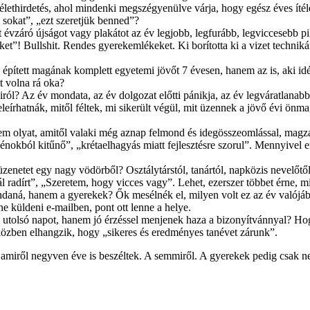
élethirdetés, ahol mindenki megszégyenülve várja, hogy egész éves ítél
 sokat”, „ezt szeretjük benned”?
 évzáró újságot vagy plakátot az év legjobb, legfurább, legviccesebb pi
et”! Bullshit. Rendes gyerekemlékeket. Ki borította ki a vizet technik
pített magának komplett egyetemi jövőt 7 évesen, hanem az is, aki idén e
tt volna rá oka?
ról? Az év mondata, az év dolgozat előtti pánikja, az év legváratlanabb
leírhatnák, mitől féltek, mi sikerült végül, mit üzennek a jövő évi önm
em olyat, amitől valaki még aznap felmond és idegösszeomlással, magz
énokból kitűnő”, „krétaelhagyás miatt fejlesztésre szorul”. Mennyivel
netet egy nagy vödörből? Osztálytárstól, tanártól, napközis nevelőtől, 
l radírt”, „Szeretem, hogy vicces vagy”. Lehet, ezerszer többet érne, mi
aná, hanem a gyerekek? Ők mesélnék el, milyen volt ez az év valójában.
tne küldeni e-mailben, pont ott lenne a helye.
az utolsó napot, hanem jó érzéssel menjenek haza a bizonyítvánnyal? Ho
iközben elhangzik, hogy „sikeres és eredményes tanévet zárunk”.
miről negyven éve is beszéltek. A semmiről. A gyerekek pedig csak ne