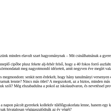
zünk minden elavult szart hagyománynak – Mit csinálhatnának a gyer
nneplő cipőbe plusz fekete alj-fehér felső, hogy a 40 fokos forró aszfa
 körmondatait meg nagyotmondó idézeteit, amit negyven éve megírt valak
, és megmondom: senkit nem érdekelt, hogy hány tanulmányi versenyen é
rnak lennie? Nincs más ötlet? A megszokott, az a biztos, minden más 
óluk szól? Még elszabadulna a pokol az iskolaudvaron, és nevetéssel pro
a napon pácolt gyerekek kollektív túlélőgyakorlata lenne, hanem egy kö
csak hivatalosan végigaszalódnák az év végét?