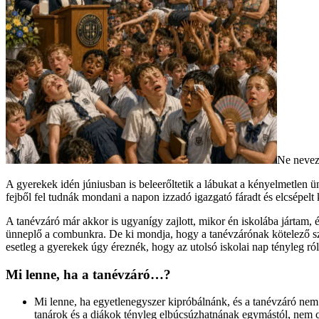
Ne nevez
A gyerekek idén júniusban is beleerőltetik a lábukat a kényelmetlen ü
fejből fel tudnák mondani a napon izzadó igazgató fáradt és elcsépelt
A tanévzáró már akkor is ugyanígy zajlott, mikor én iskolába jártam
ünneplő a combunkra. De ki mondja, hogy a tanévzárónak kötelező sza
esetleg a gyerekek úgy éreznék, hogy az utolsó iskolai nap tényleg r
Mi lenne, ha a tanévzáró…?
Mi lenne, ha egyetlenegyszer kipróbálnánk, és a tanévzáró nem 
tanárok és a diákok tényleg elbúcsúzhatnának egymástól, nem 