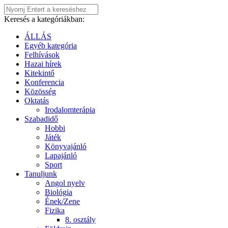
Keresés a kategóriákban:
ÁLLÁS
Egyéb kategória
Felhívások
Hazai hírek
Kitekintő
Konferencia
Közösség
Oktatás
Irodalomterápia
Szabadidő
Hobbi
Játék
Könyvajánló
Lapajánló
Sport
Tanuljunk
Angol nyelv
Biológia
Ének/Zene
Fizika
8. osztály