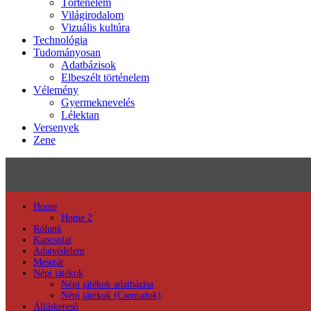
Történelem
Világirodalom
Vizuális kultúra
Technológia
Tudományosan
Adatbázisok
Elbeszélt történelem
Vélemény
Gyermeknevelés
Lélektan
Versenyek
Zene
Home
Home 2
Rólunk
Kapcsolat
Adatvédelem
Mesetár
Népi játékok
Népi játékok adatbázisa
Népi játékok (Csemadok)
Álláskereső