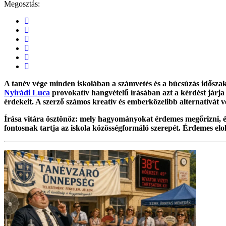
Megosztás:
A tanév vége minden iskolában a számvetés és a búcsúzás idősz
Nyirádi Luca
provokatív hangvételű írásában azt a kérdést járj
érdekeit. A szerző számos kreatív és emberközelibb alternatívát ve
Írása vitára ösztönöz: mely hagyományokat érdemes megőrizni, és
fontosnak tartja az iskola közösségformáló szerepét. Érdemes elo