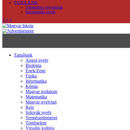
TANULJUNK
Történelmi évfordulók
Informatika szótár
Tanuljunk
Angol nyelv
Biológia
Ének/Zene
Fizika
Informatika
Kémia
Magyar irodalom
Matematika
Magyar nyelvtan
Rajz
Szlovák nyelv
Természetismeret
Történelem
Vizuális kultúra