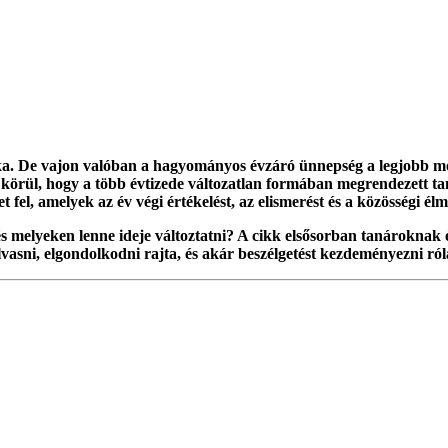
aka. De vajon valóban a hagyományos évzáró ünnepség a legjobb mó
a körül, hogy a több évtizede változatlan formában megrendezett t
t fel, amelyek az év végi értékelést, az elismerést és a közösségi é
 melyeken lenne ideje változtatni? A cikk elsősorban tanároknak 
lvasni, elgondolkodni rajta, és akár beszélgetést kezdeményezni ró