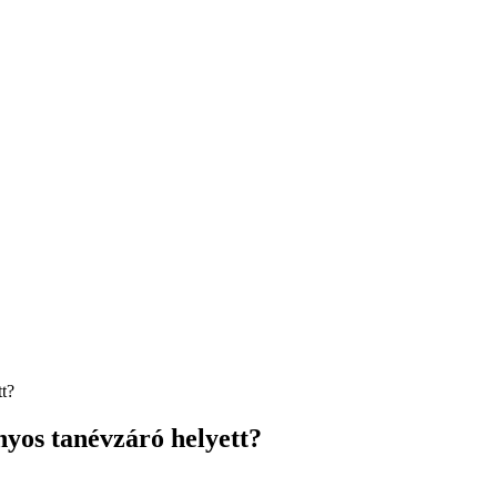
t?
yos tanévzáró helyett?