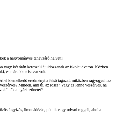
ekek a hagyományos tanévzáró helyett?
lton vagy két órán keresztül ájuldozzanak az iskolaudvaron. Közben
i, és már akkor is szar volt.
rt el kiemelkedő eredményt a felső tagozat, miközben rágyógyult az
veszélyes? Minden, ami új, az rossz? Vagy az lenne veszélyes, ha
vokálnák a nyári szünetet?
zös fagyizás, limonádézás, piknik vagy udvari reggeli, ahol a