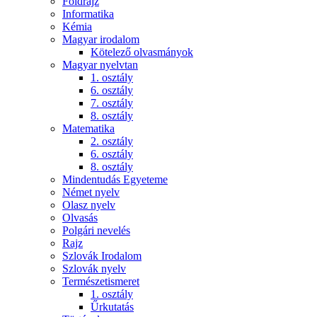
Földrajz
Informatika
Kémia
Magyar irodalom
Kötelező olvasmányok
Magyar nyelvtan
1. osztály
6. osztály
7. osztály
8. osztály
Matematika
2. osztály
6. osztály
8. osztály
Mindentudás Egyeteme
Német nyelv
Olasz nyelv
Olvasás
Polgári nevelés
Rajz
Szlovák Irodalom
Szlovák nyelv
Természetismeret
1. osztály
Űrkutatás