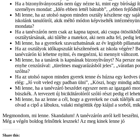
Ha a bizonyítványosztás nem úgy nézne ki, mint egy bírósági ít
személyes mondat: „Idén ebben lettél bátrabb”, „ebben fejlődtél
Mi lenne, ha az utolsó napon minden osztály készítene egy saját
iskolánk tanulóiról, akik méltó módon képviselték intézményünk
mondata?
Ha a tanévzárón nem csak az kapna tapsot, aki csupa ötösökből é
osztálytársának, aki túlélte a matekot, aki nem adta fel, pedig le
Mi lenne, ha a gyerekek szavazhatnának az év legjobb pillanatai
Ha az osztályok időkapszulát készítenének az iskola végére? Be
tanévzárón ki lehetne nyitni, és megnézni, ki mennyit változott.
Mi lenne, ha a tanárok is kapnának bizonyítványt? Na persze n
enyhe cenzúrával: „türelmes magyarázásból jeles”, „váratlan po
szólna?
Ha az utolsó napon minden gyerek tenne és húzna egy kedves üze
elég: „Jó volt veled egy padban ülni”, „Köszi, hogy mindig adtá
Mi lenne, ha a tanévzáró beszédet egyszer nem az igazgató mond
büszkék. A tervezett új biciklitárolóról szóló részt pedig el lehe
Mi lenne, ha az lenne a cél, hogy a gyerekek ne csak túléljék 
olvad a cipő a lábukra, valaki mögöttük épp kiájul a sorból, m
Megmondom, mi lenne. Skandalum! A tanévzárón arról kell beszélni, a
Még a végén boldog felnőttek lesznek! Az meg kinek lenne jó
Share this: