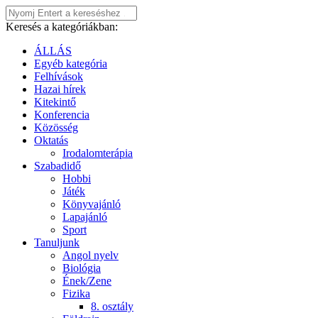
Keresés a kategóriákban:
ÁLLÁS
Egyéb kategória
Felhívások
Hazai hírek
Kitekintő
Konferencia
Közösség
Oktatás
Irodalomterápia
Szabadidő
Hobbi
Játék
Könyvajánló
Lapajánló
Sport
Tanuljunk
Angol nyelv
Biológia
Ének/Zene
Fizika
8. osztály