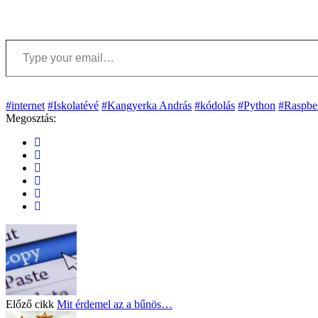
Type your email…
#internet
#Iskolatévé
#Kangyerka András
#kódolás
#Python
#Raspber
Megosztás:
Előző cikk
Mit érdemel az a bűnös…