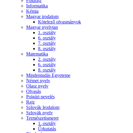
Földrajz
Informatika
Kémia
Magyar irodalom
Kötelező olvasmányok
Magyar nyelvtan
1. osztály
6. osztály
7. osztály
8. osztály
Matematika
2. osztály
6. osztály
8. osztály
Mindentudás Egyeteme
Német nyelv
Olasz nyelv
Olvasás
Polgári nevelés
Rajz
Szlovák Irodalom
Szlovák nyelv
Természetismeret
1. osztály
Űrkutatás