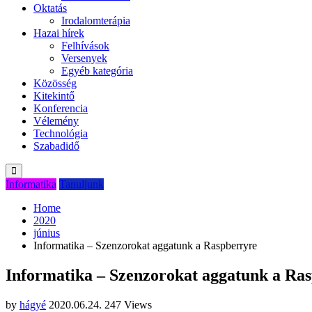
Oktatás
Irodalomterápia
Hazai hírek
Felhívások
Versenyek
Egyéb kategória
Közösség
Kitekintő
Konferencia
Vélemény
Technológia
Szabadidő
Informatika
Tanuljunk
Home
2020
június
Informatika – Szenzorokat aggatunk a Raspberryre
Informatika – Szenzorokat aggatunk a Ra
by
hágyé
2020.06.24.
247 Views