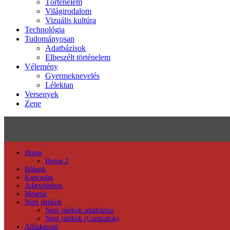
Történelem
Világirodalom
Vizuális kultúra
Technológia
Tudományosan
Adatbázisok
Elbeszélt történelem
Vélemény
Gyermeknevelés
Lélektan
Versenyek
Zene
Home
Home 2
Rólunk
Kapcsolat
Adatvédelem
Mesetár
Népi játékok
Népi játékok adatbázisa
Népi játékok (Csemadok)
Álláskereső