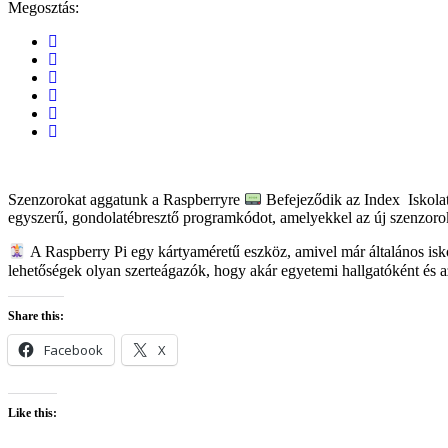
Megosztás:
Szenzorokat aggatunk a Raspberryre
Befejeződik az Index Iskolat
egyszerű, gondolatébresztő programkódot, amelyekkel az új szenzorokk
A Raspberry Pi egy kártyaméretű eszköz, amivel már általános isko
lehetőségek olyan szerteágazók, hogy akár egyetemi hallgatóként és a
Share this:
Facebook
X
Like this: