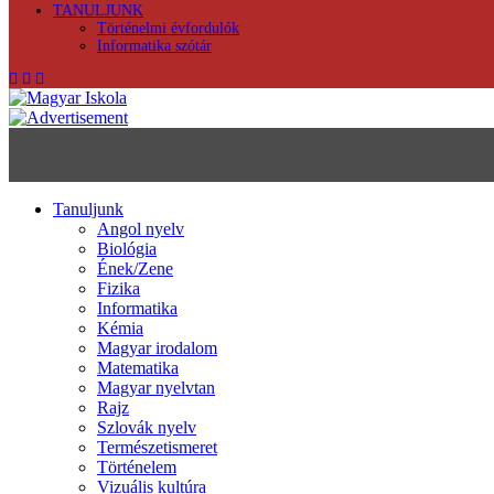
TANULJUNK
Történelmi évfordulók
Informatika szótár
Tanuljunk
Angol nyelv
Biológia
Ének/Zene
Fizika
Informatika
Kémia
Magyar irodalom
Matematika
Magyar nyelvtan
Rajz
Szlovák nyelv
Természetismeret
Történelem
Vizuális kultúra