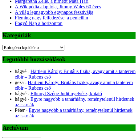
Margaretha Zelle, a hírhedt Mata Hari
A Wikipédia alapítója, Jimmy Wales 60 éves
A világ legnagyobb egynapos fesztiválja
Fleming nagy felfedezése, a penicillin
Fogyó Nap a horizonton
Kategóriák
Kategóriák
Legutóbbi hozzászólások
hágyé
-
Härtlein Károly: Brutális fizika, avagy amit a tanterem
elbír – Rubens cső
geza
-
Härtlein Károly: Brutális fizika, avagy amit a tanterem
elbír – Rubens cső
hágyé
-
Elhunyt Szépe Judit nyelvész, kutató
hágyé
-
Egyre nagyobb a tanárhiány, reménytelenül hirdetnek
az iskolák
Péter
-
Egyre nagyobb a tanárhiány, reménytelenül hirdetnek
az iskolák
Archívum