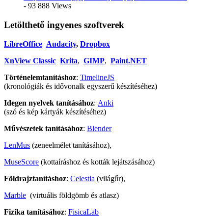
- 93 888 Views
Letölthető ingyenes szoftverek
LibreOffice
Audacity
,
Dropbox
XnView Classic
Krita
,
GIMP
,
Paint.NET
Történelemtanításhoz
:
TimelineJS
(kronológiák és idővonalk egyszerű készítéséhez)
Idegen nyelvek tanításához
:
Anki
(szó és kép kártyák készítéséhez)
Művészetek tanításához
:
Blender
LenMus
(zeneelmélet tanításához),
MuseScore
(kottaíráshoz és kották lejátszásához)
Földrajztanításhoz
:
Celestia
(világűr),
Marble
(virtuális földgömb és atlasz)
Fizika tanításához
:
FisicaLab