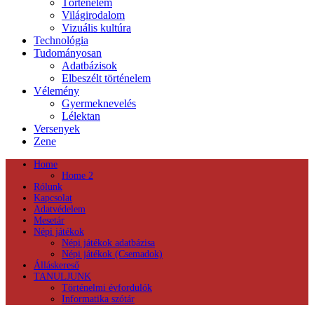
Történelem
Világirodalom
Vizuális kultúra
Technológia
Tudományosan
Adatbázisok
Elbeszélt történelem
Vélemény
Gyermeknevelés
Lélektan
Versenyek
Zene
Home
Home 2
Rólunk
Kapcsolat
Adatvédelem
Mesetár
Népi játékok
Népi játékok adatbázisa
Népi játékok (Csemadok)
Álláskereső
TANULJUNK
Történelmi évfordulók
Informatika szótár