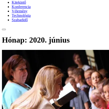
Kitekintő
Konferencia
Vélemény
Technológia
Szabadidő
Hónap:
2020. június