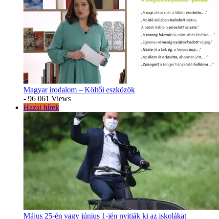
Magyar irodalom – Költői eszközök
- 96 061 Views
Hazai hírek
Május 25-én vagy június 1-jén nyitják ki az iskolákat