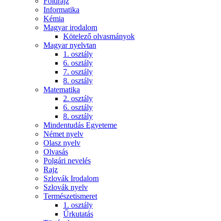
Földrajz
Informatika
Kémia
Magyar irodalom
Kötelező olvasmányok
Magyar nyelvtan
1. osztály
6. osztály
7. osztály
8. osztály
Matematika
2. osztály
6. osztály
8. osztály
Mindentudás Egyeteme
Német nyelv
Olasz nyelv
Olvasás
Polgári nevelés
Rajz
Szlovák Irodalom
Szlovák nyelv
Természetismeret
1. osztály
Űrkutatás