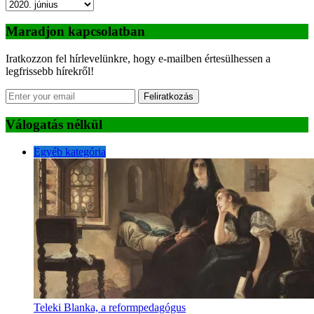
Archívum
Maradjon kapcsolatban
Iratkozzon fel hírlevelünkre, hogy e-mailben értesülhessen a
legfrissebb hírekről!
Feliratkozás
Válogatás nélkül
Egyéb kategória
Teleki Blanka, a reformpedagógus