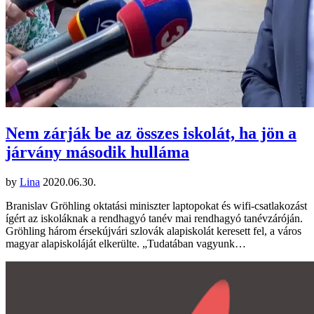
Nem zárják be az összes iskolát, ha jön a
járvány második hulláma
by
Lina
2020.06.30.
Branislav Gröhling oktatási miniszter laptopokat és wifi-csatlakozást
ígért az iskoláknak a rendhagyó tanév mai rendhagyó tanévzáróján.
Gröhling három érsekújvári szlovák alapiskolát keresett fel, a város
magyar alapiskoláját elkerülte. „Tudatában vagyunk…