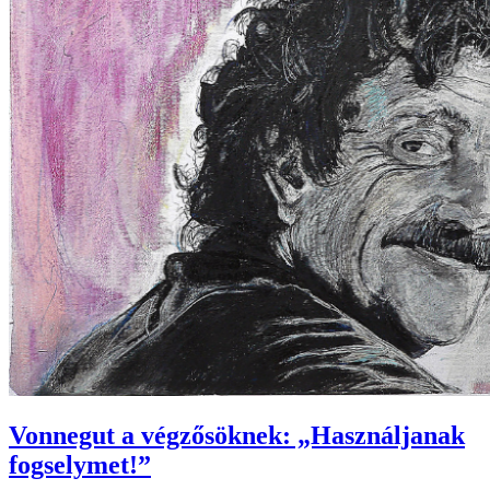
Vonnegut a végzősöknek: „Használjanak
fogselymet!”