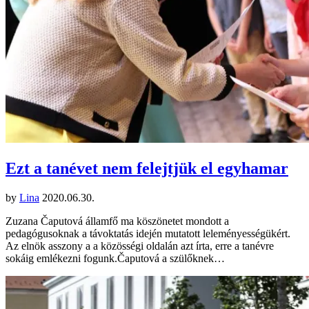
Ezt a tanévet nem felejtjük el egyhamar
by
Lina
2020.06.30.
Zuzana Čaputová államfő ma köszönetet mondott a
pedagógusoknak a távoktatás idején mutatott leleményességükért.
Az elnök asszony a a közösségi oldalán azt írta, erre a tanévre
sokáig emlékezni fogunk.Čaputová a szülőknek…