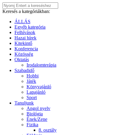
Keresés a kategóriákban:
ÁLLÁS
Egyéb kategória
Felhívások
Hazai hírek
Kitekintő
Konferencia
Közösség
Oktatás
Irodalomterápia
Szabadidő
Hobbi
Játék
Könyvajánló
Lapajánló
Sport
Tanuljunk
Angol nyelv
Biológia
Ének/Zene
Fizika
8. osztály