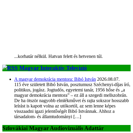
...korhatár nélkül. Hatvan felett és hetvenen túl.
Magyar Interaktív Televízió
A magyar demokrácia mentora: Bibó István
2026.08.07.
115 éve született Bibó István, posztumusz Széchenyi-díjas író,
politikus, jogász. Jogtudós, egyetemi tanár, 1956 hőse és „a
magyar demokrácia mentora” – ez áll a szegedi mellszobrán.
De ha ötször nagyobb elmlékművet és rajta sokszor hosszabb
leírást is kapott volna az utókortól, az sem lenne képes
visszaadni igazi jelentőségét Bibó Istvánnak. Ahhoz a
társadalom- és államtudományi […]
Szlovákiai Magyar Audiovizuális Adattár