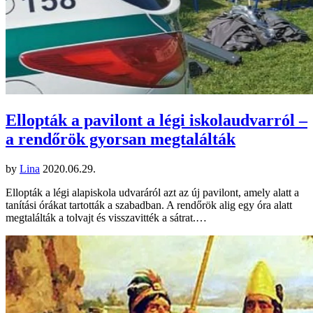
Ellopták a pavilont a légi iskolaudvarról –
a rendőrök gyorsan megtalálták
by
Lina
2020.06.29.
Ellopták a légi alapiskola udvaráról azt az új pavilont, amely alatt a
tanítási órákat tartották a szabadban. A rendőrök alig egy óra alatt
megtalálták a tolvajt és visszavitték a sátrat.…