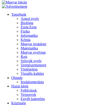
Tanuljunk
Angol nyelv
Biológia
Ének/Zene
Fizika
Informatika
Kémia
Magyar irodalom
Matematika
Magyar nyelvtan
Rajz
Szlovák nyelv
Természetismeret
Történelem
Vizuális kultúra
Oktatás
Irodalomterápia
Hazai hírek
Felhívások
Versenyek
Egyéb kategória
Közösség