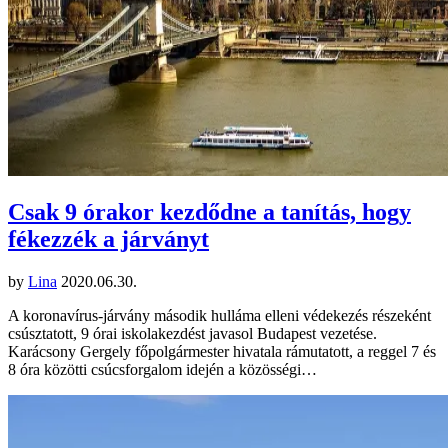
Csak 9 órakor kezdődne a tanítás, hogy
fékezzék a járványt
by
Lina
2020.06.30.
A koronavírus-járvány második hulláma elleni védekezés részeként
csúsztatott, 9 órai iskolakezdést javasol Budapest vezetése.
Karácsony Gergely főpolgármester hivatala rámutatott, a reggel 7 és
8 óra közötti csúcsforgalom idején a közösségi…