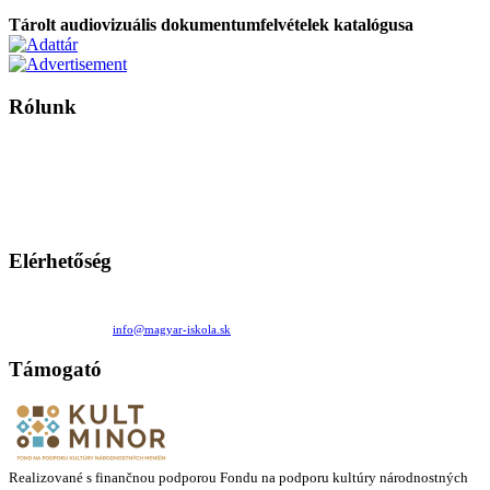
Tárolt audiovizuális dokumentumfelvételek katalógusa
Rólunk
A Magyar Iskola a szlovákiai magyar iskolák, tanárok, szülők és
persze a diákok fóruma
Ezen az oldalon esetenként olyan írások jelennek meg, amelyek a hagyományos iskolafelfogástól eltérő
mintákat népszerűsítenek. Ennek következtében előfordulhat, hogy az idetévedő kiskorú felhasználók
látóköre gyorsabban szélesedik, mint azt a szülők esetleg szeretnék.
Elérhetőség
Családi Kör Egyesület/Združenie rod. kruhov
Medzilaborecká 17, 82101 Bratislava
+421 911 732 190 |
info@magyar-iskola.sk
Támogató
Realizované s finančnou podporou Fondu na podporu kultúry národnostných