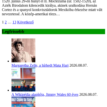
1520. június 29-én hunyt el II. Moctezuma (ur. 1502-1520), az
Azték Birodalom kilencedik királya, akinek uralkodása Hernán
Cortez és a spanyol konkvisztádorok Mexikóba érkezése miatt vált
nevezetessé. A közép-amerikai törzs…
Bejegyzések
1
2
…
13
Következő
lapozása
Legfrissebb
Margaretha Zelle, a hírhedt Mata Hari
2026.08.07.
A Wikipédia alapítója, Jimmy Wales 60 éves
2026.08.07.