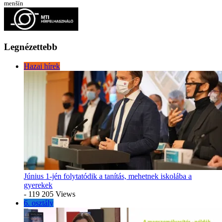
menšín
Legnézettebb
Hazai hírek
Június 1-jén folytatódik a tanítás, mehetnek iskolába a
gyerekek
- 119 205 Views
6. osztály