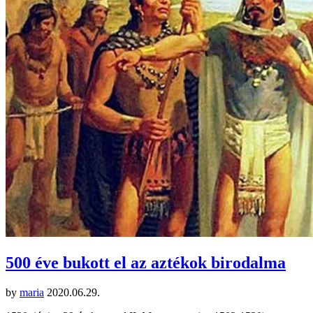
500 éve bukott el az aztékok birodalma
by
maria
2020.06.29.