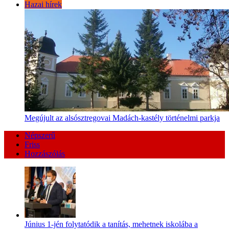
Hazai hírek
Megújult az alsósztregovai Madách-kastély történelmi parkja
Népszerű
Friss
Hozzászólás
Június 1-jén folytatódik a tanítás, mehetnek iskolába a