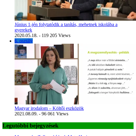
Június 1-jén folytatódik a tanítás, mehetnek iskolába a
gyerekek
2020.05.18.
- 119 205 Views
6. osztály
Magyar irodalom – Költői eszközök
2021.08.09.
- 96 061 Views
Legutóbbi bejegyzések