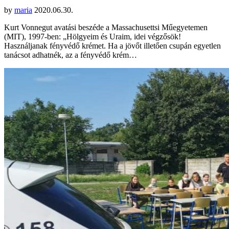
by
maria
2020.06.30.
Kurt Vonnegut avatási beszéde a Massachusettsi Műegyetemen
(MIT), 1997-ben: „Hölgyeim és Uraim, idei végzősök!
Használjanak fényvédő krémet. Ha a jövőt illetően csupán egyetlen
tanácsot adhatnék, az a fényvédő krém…