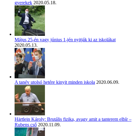
gyerekek
2020.05.18.
Május 25-én vagy június 1-jén nyitják ki az iskolákat
2020.05.13.
A tanév utolsó hetére kinyit minden iskola
2020.06.09.
Härtlein Károly: Brutális fizika, avagy amit a tanterem elbír –
Rubens cső
2020.11.09.