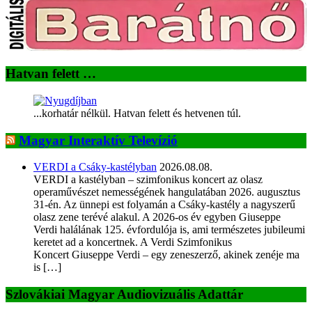
Hatvan felett …
...korhatár nélkül. Hatvan felett és hetvenen túl.
Magyar Interaktív Televízió
VERDI a Csáky-kastélyban
2026.08.08.
VERDI a kastélyban – szimfonikus koncert az olasz
operaművészet nemességének hangulatában 2026. augusztus
31-én. Az ünnepi est folyamán a Csáky-kastély a nagyszerű
olasz zene terévé alakul. A 2026-os év egyben Giuseppe
Verdi halálának 125. évfordulója is, ami természetes jubileumi
keretet ad a koncertnek. A Verdi Szimfonikus
Koncert Giuseppe Verdi – egy zeneszerző, akinek zenéje ma
is […]
Szlovákiai Magyar Audiovizuális Adattár