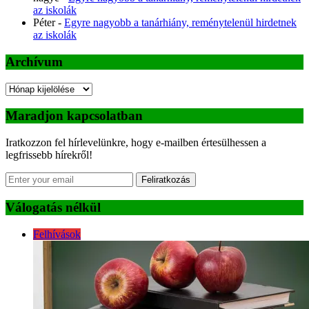
az iskolák
Péter
-
Egyre nagyobb a tanárhiány, reménytelenül hirdetnek
az iskolák
Archívum
Archívum
Maradjon kapcsolatban
Iratkozzon fel hírlevelünkre, hogy e-mailben értesülhessen a
legfrissebb hírekről!
Feliratkozás
Válogatás nélkül
Felhívások