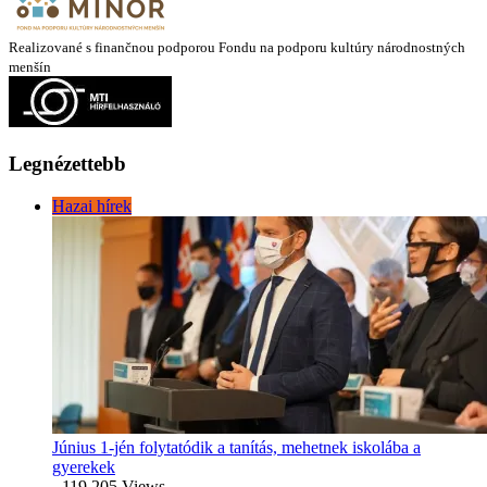
Realizované s finančnou podporou Fondu na podporu kultúry národnostných
menšín
Legnézettebb
Hazai hírek
Június 1-jén folytatódik a tanítás, mehetnek iskolába a
gyerekek
- 119 205 Views