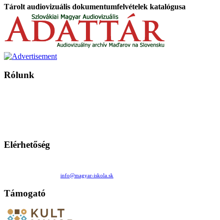
Tárolt audiovizuális dokumentumfelvételek katalógusa
Rólunk
A Magyar Iskola a szlovákiai magyar iskolák, tanárok, szülők és
persze a diákok fóruma
Ezen az oldalon esetenként olyan írások jelennek meg, amelyek a hagyományos iskolafelfogástól eltérő
mintákat népszerűsítenek. Ennek következtében előfordulhat, hogy az idetévedő kiskorú felhasználók
látóköre gyorsabban szélesedik, mint azt a szülők esetleg szeretnék.
Elérhetőség
Családi Kör Egyesület/Združenie rod. kruhov
Medzilaborecká 17, 82101 Bratislava
+421 911 732 190 |
info@magyar-iskola.sk
Támogató