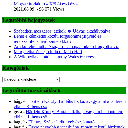
Magyar irodalom – Költői eszközök
2021.08.09.
- 96 071 Views
Legutóbbi bejegyzések
Szabadtéri mozgásos játékok ☻ Udvari akadálypálya
Lehet-e kémkedni közúti forgalommegfigyelő és
rendszámfelismerő kamerákkal?
Amikor elnémult a Niagara – a nap, amikor elfogyott a víz
Margaretha Zelle, a hírhedt Mata Hari
A Wikipédia alapítója, Jimmy Wales 60 éves
Kategóriák
Kategóriák
Legutóbbi hozzászólások
hágyé
-
Härtlein Károly: Brutális fizika, avagy amit a tanterem
elbír – Rubens cső
geza
-
Härtlein Károly: Brutális fizika, avagy amit a tanterem
elbír – Rubens cső
hágyé
-
Elhunyt Szépe Judit nyelvész, kutató
hágyé
-
Egyre nagyobb a tanárhiány, reménytelenül hirdetnek