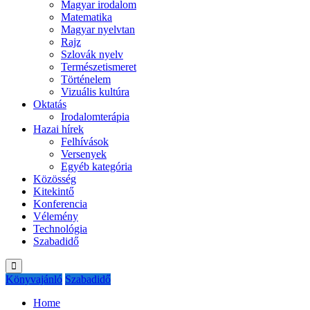
Magyar irodalom
Matematika
Magyar nyelvtan
Rajz
Szlovák nyelv
Természetismeret
Történelem
Vizuális kultúra
Oktatás
Irodalomterápia
Hazai hírek
Felhívások
Versenyek
Egyéb kategória
Közösség
Kitekintő
Konferencia
Vélemény
Technológia
Szabadidő
Könyvajánló
Szabadidő
Home