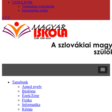
TANULJUNK
Történelmi évfordulók
Informatika szótár
Tanuljunk
Angol nyelv
Biológia
Ének/Zene
Fizika
Informatika
Kémia