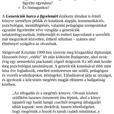
figyelni egymásra?
És önmagunkra?
A
Generációk harca a figyelemért
érzékeny témákat is érintő
könyve személyes példák és kutatások alapján, kommunikációs,
pszichológiai, mentálhigiénés, valamint pedagógiai szempontokat
egyaránt figyelembe véve vizsgálja a generációk
tartalomfogyasztását, értékrendjét és emberi kapcsolatait a szerzőtől
már megszokott közvetlen, érthető stílusban – számos aha!
élménnyel szolgálva az olvasónak.
Steigervald Krisztián 1999-ben szerezte meg közgazdász diplomáját.
Huszonöt évnyi „vidéki” lét után költözött Budapestre, ahol nyolc
évig egy nemzetközi piackutató cégnél dolgozott. Ez idő alatt kezdte
meg pszichológiai tanulmányait. A generációk kutatásával több mint
húsz éve foglalkozik, emellett rendszeresen tart szülői, pedagógusi
és vezetői workshopokat, tréningeket. Előadásaival járja az országot,
és igyekszik a kölcsönös megértés magját elhinteni a hallgatóság
körében.
„Az elfogadás és a megértés könyve. Olvasás közben
szülőként hasznos önismereti útra lépünk, ahol a könyv
lapjairól egy baráti hangú coachtól rengeteg útbaigazító
táblát kapunk: nem direktívát, hanem lehetőségeket,
hogy megértsük a hozott és tanult családi mintáinkat, a