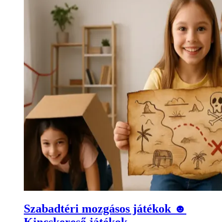
Szabadtéri mozgásos játékok ☻