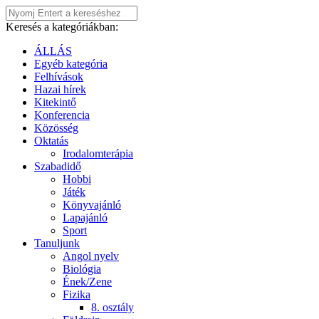
Keresés a kategóriákban:
ÁLLÁS
Egyéb kategória
Felhívások
Hazai hírek
Kitekintő
Konferencia
Közösség
Oktatás
Irodalomterápia
Szabadidő
Hobbi
Játék
Könyvajánló
Lapajánló
Sport
Tanuljunk
Angol nyelv
Biológia
Ének/Zene
Fizika
8. osztály