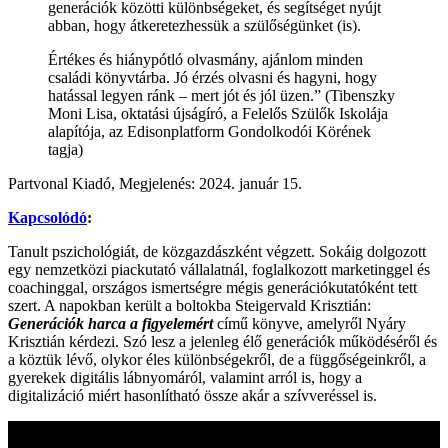
generációk közötti különbségeket, és segítséget nyújt
abban, hogy átkeretezhessük a szülőségünket (is).
Értékes és hiánypótló olvasmány, ajánlom minden
családi könyvtárba. Jó érzés olvasni és hagyni, hogy
hatással legyen ránk – mert jót és jól üzen.” (Tibenszky
Moni Lisa, oktatási újságíró, a Felelős Szülők Iskolája
alapítója, az Edisonplatform Gondolkodói Körének
tagja)
Partvonal Kiadó, Megjelenés: 2024. január 15.
Kapcsolódó
:
Tanult pszichológiát, de közgazdászként végzett. Sokáig dolgozott
egy nemzetközi piackutató vállalatnál, foglalkozott marketinggel és
coachinggal, országos ismertségre mégis generációkutatóként tett
szert. A napokban került a boltokba Steigervald Krisztián:
Generációk harca a figyelemért
című könyve, amelyről Nyáry
Krisztián kérdezi. Szó lesz a jelenleg élő generációk működéséről és
a köztük lévő, olykor éles különbségekről, de a függőségeinkről, a
gyerekek digitális lábnyomáról, valamint arról is, hogy a
digitalizáció miért hasonlítható össze akár a szívveréssel is.