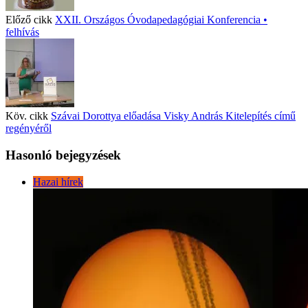
Előző cikk
XXII. Országos Óvodapedagógiai Konferencia •
felhívás
Köv. cikk
Szávai Dorottya előadása Visky András Kitelepítés című
regényéről
Hasonló bejegyzések
Hazai hírek