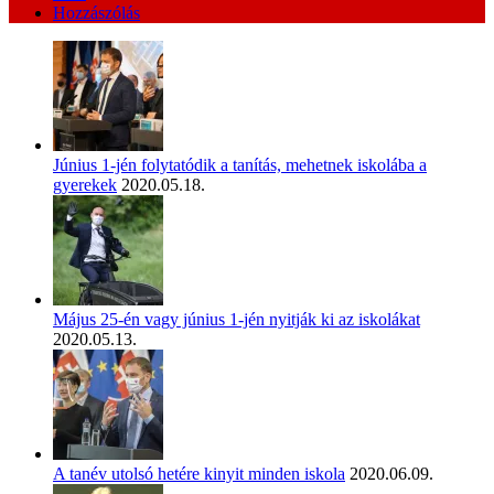
Hozzászólás
Június 1-jén folytatódik a tanítás, mehetnek iskolába a
gyerekek
2020.05.18.
Május 25-én vagy június 1-jén nyitják ki az iskolákat
2020.05.13.
A tanév utolsó hetére kinyit minden iskola
2020.06.09.