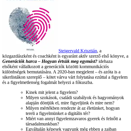
Steigervald Krisztián
, a
közgazdászként és coachként is egyaránt aktív szerző első könyve, a
Generációk harca – Hogyan értsük meg egymást?
idehaza
elsőként vállalkozott a generációk közötti kommunikációs
különbségek bemutatására. A 2020-ban megjelent – és azóta is a
sikerlistákon szereplő – kötet várva várt folytatása ezúttal a figyelem
és a figyelmetlenség fogalmát helyezi a fókuszba.
Kinek mit jelent a figyelem?
Milyen szokások, családi szabályok és hagyományok
alapján döntjük el, mire figyeljünk és mire nem?
Milyen mértékben rendezte át az életünket, hogyan
tereli a figyelmünket a digitális tér?
Miért van annyi figyelemzavaros gyerek és felnőtt a
társadalmunkban?
Egyáltalán képesek vagyunk még ebben a zajban