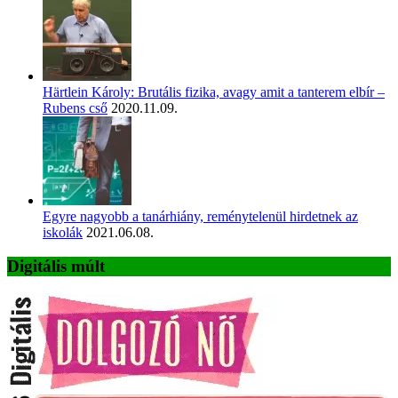
Härtlein Károly: Brutális fizika, avagy amit a tanterem elbír –
Rubens cső
2020.11.09.
Egyre nagyobb a tanárhiány, reménytelenül hirdetnek az
iskolák
2021.06.08.
Digitális múlt