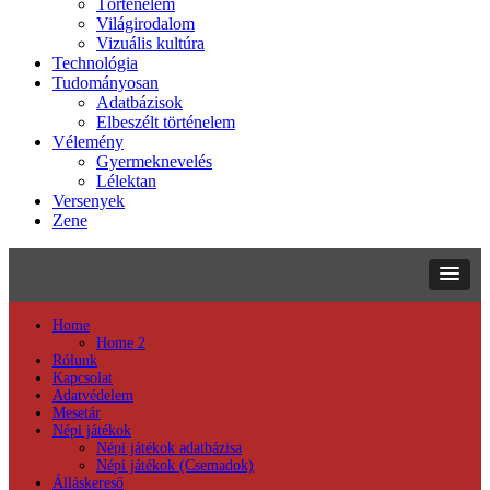
Történelem
Világirodalom
Vizuális kultúra
Technológia
Tudományosan
Adatbázisok
Elbeszélt történelem
Vélemény
Gyermeknevelés
Lélektan
Versenyek
Zene
Home
Home 2
Rólunk
Kapcsolat
Adatvédelem
Mesetár
Népi játékok
Népi játékok adatbázisa
Népi játékok (Csemadok)
Álláskereső