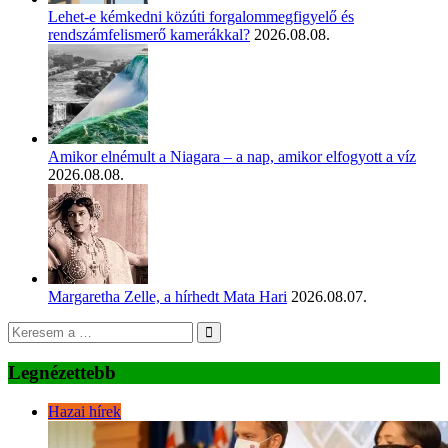
Lehet-e kémkedni közúti forgalommegfigyelő és
rendszámfelismerő kamerákkal?
2026.08.08.
Amikor elnémult a Niagara – a nap, amikor elfogyott a víz
2026.08.08.
Margaretha Zelle, a hírhedt Mata Hari
2026.08.07.
Legnézettebb
Hazai hírek