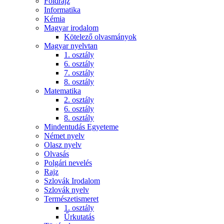
Földrajz
Informatika
Kémia
Magyar irodalom
Kötelező olvasmányok
Magyar nyelvtan
1. osztály
6. osztály
7. osztály
8. osztály
Matematika
2. osztály
6. osztály
8. osztály
Mindentudás Egyeteme
Német nyelv
Olasz nyelv
Olvasás
Polgári nevelés
Rajz
Szlovák Irodalom
Szlovák nyelv
Természetismeret
1. osztály
Űrkutatás