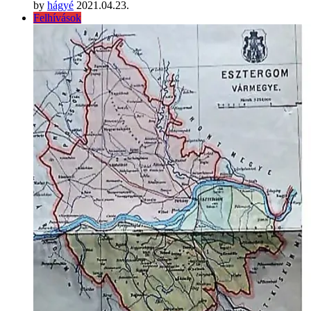
by
hágyé
2021.04.23.
Felhívások