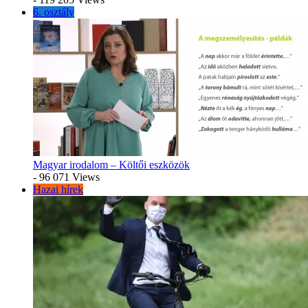
6. osztály
Magyar irodalom – Költői eszközök
- 96 071 Views
Hazai hírek