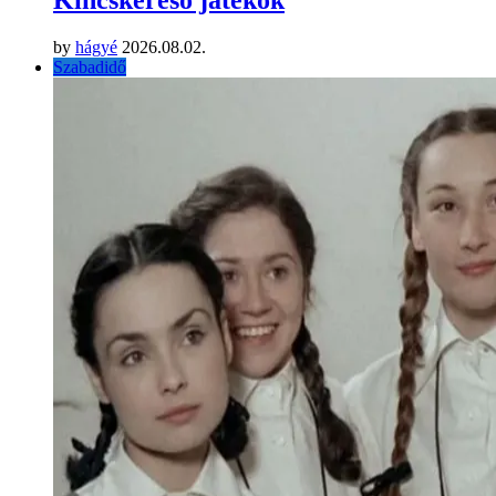
Kincskereső játékok
by
hágyé
2026.08.02.
Szabadidő