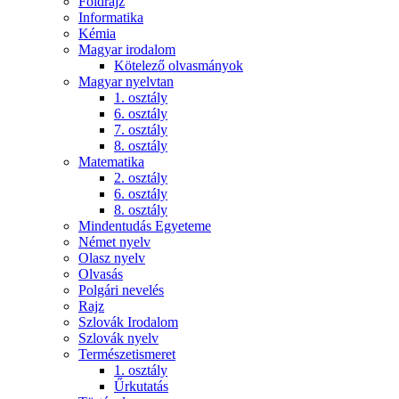
Földrajz
Informatika
Kémia
Magyar irodalom
Kötelező olvasmányok
Magyar nyelvtan
1. osztály
6. osztály
7. osztály
8. osztály
Matematika
2. osztály
6. osztály
8. osztály
Mindentudás Egyeteme
Német nyelv
Olasz nyelv
Olvasás
Polgári nevelés
Rajz
Szlovák Irodalom
Szlovák nyelv
Természetismeret
1. osztály
Űrkutatás