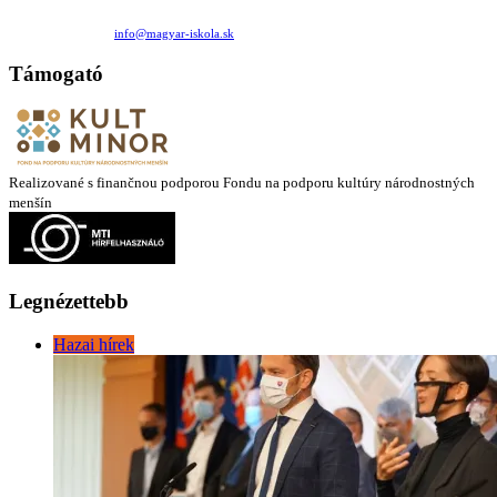
Családi Kör Egyesület/Združenie rod. kruhov
Medzilaborecká 17, 82101 Bratislava
+421 911 732 190 |
info@magyar-iskola.sk
Támogató
Realizované s finančnou podporou Fondu na podporu kultúry národnostných
menšín
Legnézettebb
Hazai hírek