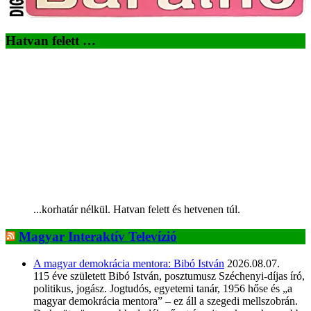
Hatvan felett …
...korhatár nélkül. Hatvan felett és hetvenen túl.
Magyar Interaktív Televízió
A magyar demokrácia mentora: Bibó István
2026.08.07.
115 éve született Bibó István, posztumusz Széchenyi-díjas író,
politikus, jogász. Jogtudós, egyetemi tanár, 1956 hőse és „a
magyar demokrácia mentora” – ez áll a szegedi mellszobrán.