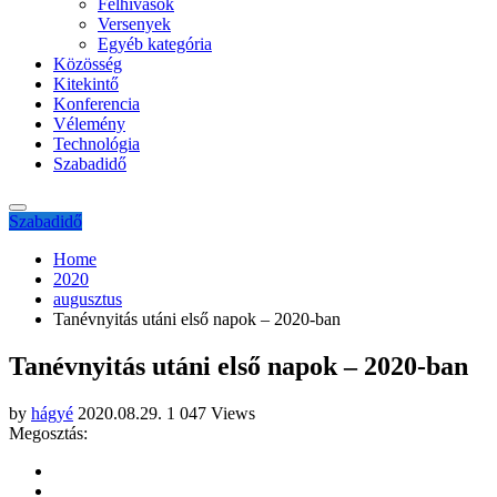
Felhívások
Versenyek
Egyéb kategória
Közösség
Kitekintő
Konferencia
Vélemény
Technológia
Szabadidő
Szabadidő
Home
2020
augusztus
Tanévnyitás utáni első napok – 2020-ban
Tanévnyitás utáni első napok – 2020-ban
by
hágyé
2020.08.29.
1 047 Views
Megosztás: