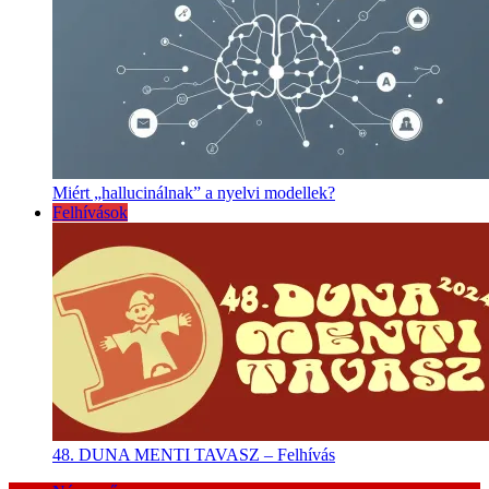
Miért „hallucinálnak” a nyelvi modellek?
Felhívások
48. DUNA MENTI TAVASZ – Felhívás