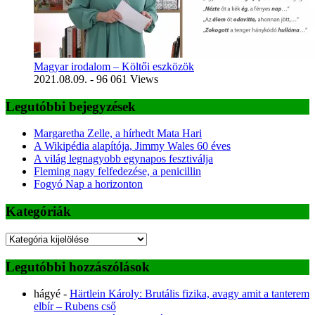
Magyar irodalom – Költői eszközök
2021.08.09.
- 96 061 Views
Legutóbbi bejegyzések
Margaretha Zelle, a hírhedt Mata Hari
A Wikipédia alapítója, Jimmy Wales 60 éves
A világ legnagyobb egynapos fesztiválja
Fleming nagy felfedezése, a penicillin
Fogyó Nap a horizonton
Kategóriák
Kategóriák
Legutóbbi hozzászólások
hágyé
-
Härtlein Károly: Brutális fizika, avagy amit a tanterem
elbír – Rubens cső