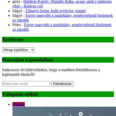
geza
-
Härtlein Károly: Brutális fizika, avagy amit a tanterem
elbír – Rubens cső
hágyé
-
Elhunyt Szépe Judit nyelvész, kutató
hágyé
-
Egyre nagyobb a tanárhiány, reménytelenül hirdetnek
az iskolák
Péter
-
Egyre nagyobb a tanárhiány, reménytelenül hirdetnek
az iskolák
Archívum
Archívum
Maradjon kapcsolatban
Iratkozzon fel hírlevelünkre, hogy e-mailben értesülhessen a
legfrissebb hírekről!
Feliratkozás
Válogatás nélkül
Oktatás