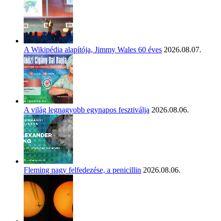
A Wikipédia alapítója, Jimmy Wales 60 éves
2026.08.07.
A világ legnagyobb egynapos fesztiválja
2026.08.06.
Fleming nagy felfedezése, a penicillin
2026.08.06.