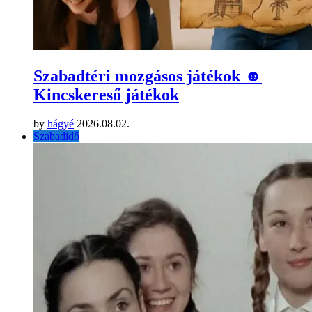
Szabadtéri mozgásos játékok ☻
Kincskereső játékok
by
hágyé
2026.08.02.
Szabadidő