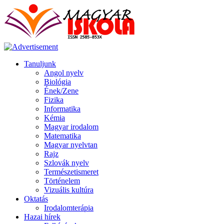
Tanuljunk
Angol nyelv
Biológia
Ének/Zene
Fizika
Informatika
Kémia
Magyar irodalom
Matematika
Magyar nyelvtan
Rajz
Szlovák nyelv
Természetismeret
Történelem
Vizuális kultúra
Oktatás
Irodalomterápia
Hazai hírek