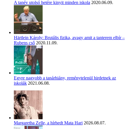
A tanév utolsó hetére kinyit minden iskola
2020.06.09.
Härtlein Károly: Brutális fizika, avagy amit a tanterem elbír –
Rubens cső
2020.11.09.
Egyre nagyobb a tanárhiány, reménytelenül hirdetnek az
iskolák
2021.06.08.
Margaretha Zelle, a hírhedt Mata Hari
2026.08.07.