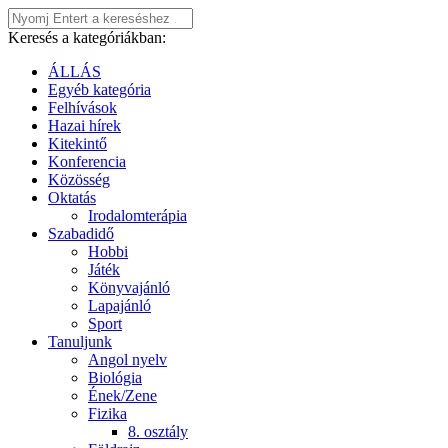
Keresés a kategóriákban:
ÁLLÁS
Egyéb kategória
Felhívások
Hazai hírek
Kitekintő
Konferencia
Közösség
Oktatás
Irodalomterápia
Szabadidő
Hobbi
Játék
Könyvajánló
Lapajánló
Sport
Tanuljunk
Angol nyelv
Biológia
Ének/Zene
Fizika
8. osztály