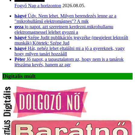
Fogyó Nap a horizonton
2026.08.05.
hágyé
Üdv. Nem lehet. Milyen berendezés lenne az a
"mikrohullámú elektromágnes"? A mik
geza
jo napot. azt szeretnem kerdezni.mikrohullamu
elektromagnessel lelehet gyozni a
hágyé
Szépe Judit publikációs jegyzéke (megjelent lektorált
munkák) Kötetek: Szépe Jud
hágyé
Hát, nehéz lehet eltalálni mi a jó a gyereknek, vagy
hogy milyen tanári hozzááll
Péter
Jó napot, a tapasztalatom az, hogy nem is a tanárok
létszáma kevés, hanem az agr
Digitális múlt