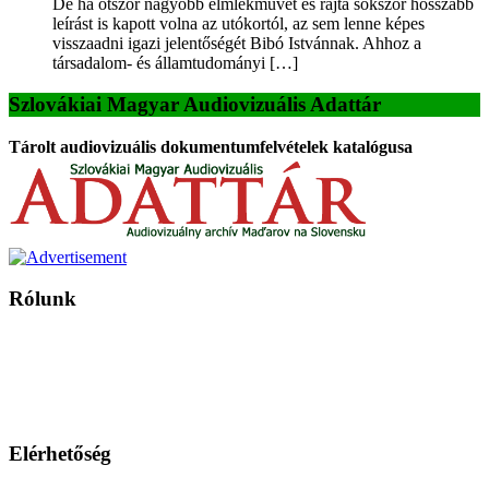
De ha ötször nagyobb elmlékművet és rajta sokszor hosszabb
leírást is kapott volna az utókortól, az sem lenne képes
visszaadni igazi jelentőségét Bibó Istvánnak. Ahhoz a
társadalom- és államtudományi […]
Szlovákiai Magyar Audiovizuális Adattár
Tárolt audiovizuális dokumentumfelvételek katalógusa
Rólunk
A Magyar Iskola a szlovákiai magyar iskolák, tanárok, szülők és
persze a diákok fóruma
Ezen az oldalon esetenként olyan írások jelennek meg, amelyek a hagyományos iskolafelfogástól eltérő
mintákat népszerűsítenek. Ennek következtében előfordulhat, hogy az idetévedő kiskorú felhasználók
látóköre gyorsabban szélesedik, mint azt a szülők esetleg szeretnék.
Elérhetőség