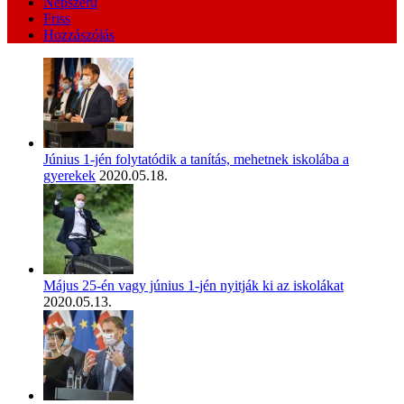
Népszerű
Friss
Hozzászólás
Június 1-jén folytatódik a tanítás, mehetnek iskolába a
gyerekek
2020.05.18.
Május 25-én vagy június 1-jén nyitják ki az iskolákat
2020.05.13.