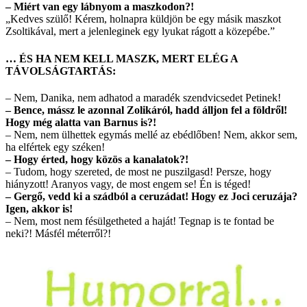
– Miért van egy lábnyom a maszkodon?!
„Kedves szülő! Kérem, holnapra küldjön be egy másik maszkot
Zsoltikával, mert a jelenleginek egy lyukat rágott a közepébe.”
… ÉS HA NEM KELL MASZK, MERT ELÉG A
TÁVOLSÁGTARTÁS:
– Nem, Danika, nem adhatod a maradék szendvicsedet Petinek!
– Bence, mássz le azonnal Zolikáról, hadd álljon fel a földről!
Hogy még alatta van Barnus is?!
– Nem, nem ülhettek egymás mellé az ebédlőben! Nem, akkor sem,
ha elfértek egy széken!
– Hogy érted, hogy közös a kanalatok?!
– Tudom, hogy szereted, de most ne puszilgasd! Persze, hogy
hiányzott! Aranyos vagy, de most engem se! Én is téged!
– Gergő, vedd ki a szádból a ceruzádat! Hogy ez Joci ceruzája?
Igen, akkor is!
– Nem, most nem fésülgetheted a haját! Tegnap is te fontad be
neki?! Másfél méterről?!