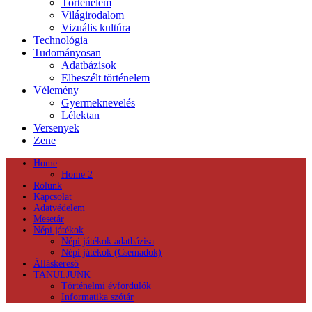
Történelem
Világirodalom
Vizuális kultúra
Technológia
Tudományosan
Adatbázisok
Elbeszélt történelem
Vélemény
Gyermeknevelés
Lélektan
Versenyek
Zene
Home
Home 2
Rólunk
Kapcsolat
Adatvédelem
Mesetár
Népi játékok
Népi játékok adatbázisa
Népi játékok (Csemadok)
Álláskereső
TANULJUNK
Történelmi évfordulók
Informatika szótár