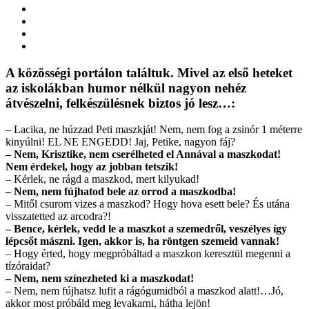
A közösségi portálon találtuk. Mivel az első heteket
az iskolákban humor nélkül nagyon nehéz
átvészelni, felkészülésnek biztos jó lesz…:
– Lacika, ne húzzad Peti maszkját! Nem, nem fog a zsinór 1 méterre
kinyúlni! EL NE ENGEDD! Jaj, Petike, nagyon fáj?
– Nem, Krisztike, nem cserélheted el Annával a maszkodat!
Nem érdekel, hogy az jobban tetszik!
– Kérlek, ne rágd a maszkod, mert kilyukad!
– Nem, nem fújhatod bele az orrod a maszkodba!
– Mitől csurom vizes a maszkod? Hogy hova esett bele? És utána
visszatetted az arcodra?!
– Bence, kérlek, vedd le a maszkot a szemedről, veszélyes így
lépcsőt mászni. Igen, akkor is, ha röntgen szemeid vannak!
– Hogy érted, hogy megpróbáltad a maszkon keresztül megenni a
tízóraidat?
– Nem, nem színezheted ki a maszkodat!
– Nem, nem fújhatsz lufit a rágógumidból a maszkod alatt!…Jó,
akkor most próbáld meg levakarni, hátha lejön!