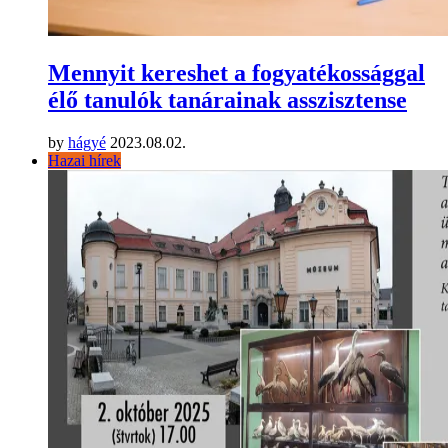
Mennyit kereshet a fogyatékossággal
élő tanulók tanárainak asszisztense
by
hágyé
2023.08.02.
Hazai hírek