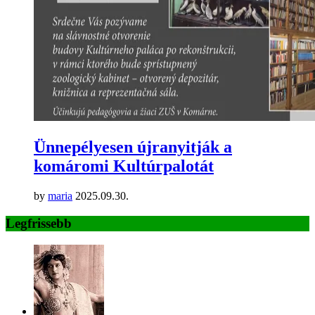
Ünnepélyesen újranyitják a
komáromi Kultúrpalotát
by
maria
2025.09.30.
Legfrissebb