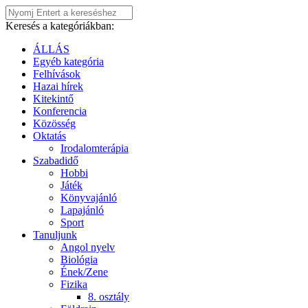
Keresés a kategóriákban:
ÁLLÁS
Egyéb kategória
Felhívások
Hazai hírek
Kitekintő
Konferencia
Közösség
Oktatás
Irodalomterápia
Szabadidő
Hobbi
Játék
Könyvajánló
Lapajánló
Sport
Tanuljunk
Angol nyelv
Biológia
Ének/Zene
Fizika
8. osztály