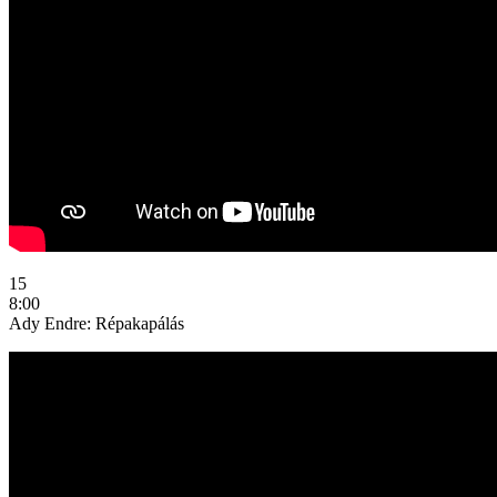
15
8:00
Ady Endre: Répakapálás