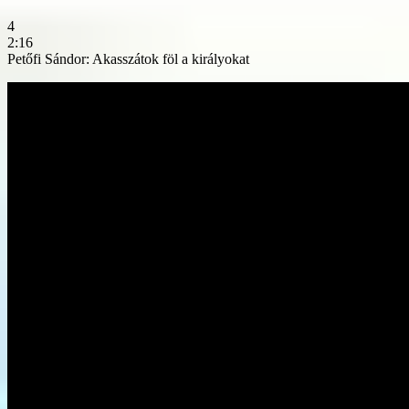
4
2:16
Petőfi Sándor: Akasszátok föl a királyokat