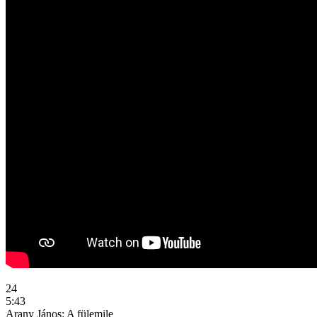
24
5:43
Arany János: A fülemile