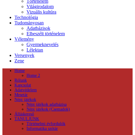
Történelem
Világirodalom
Vizuális kultúra
Technológia
Tudományosan
Adatbázisok
Elbeszélt történelem
Vélemény
Gyermeknevelés
Lélektan
Versenyek
Zene
Home
Home 2
Rólunk
Kapcsolat
Adatvédelem
Mesetár
Népi játékok
Népi játékok adatbázisa
Népi játékok (Csemadok)
Álláskereső
TANULJUNK
Történelmi évfordulók
Informatika szótár