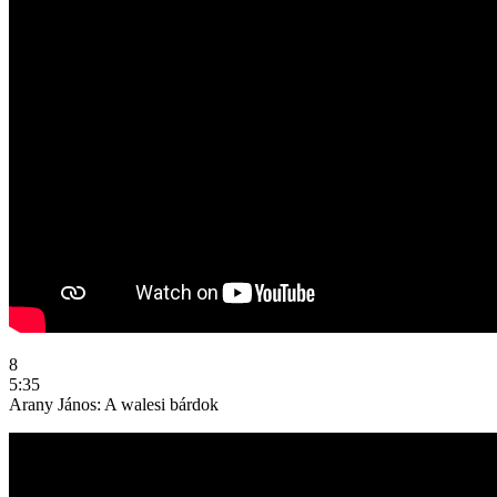
8
5:35
Arany János: A walesi bárdok