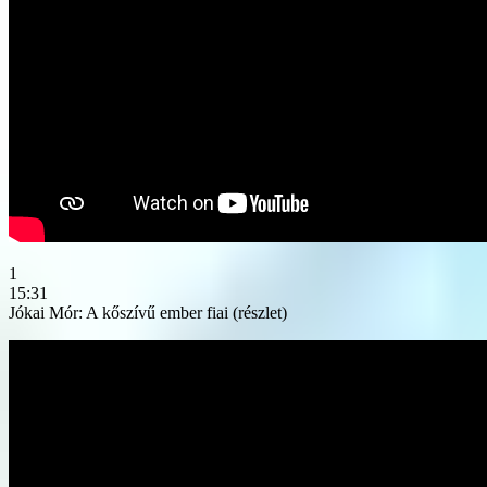
1
15:31
Jókai Mór: A kőszívű ember fiai (részlet)