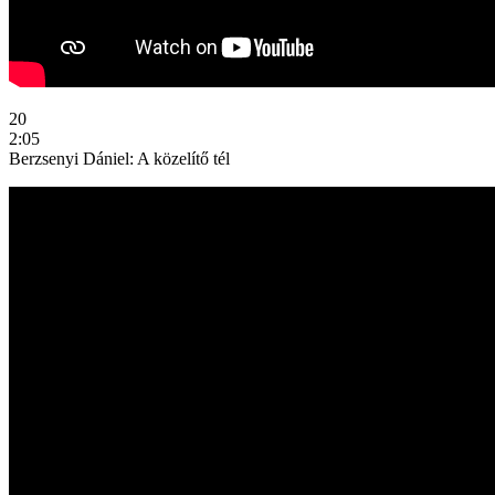
20
2:05
Berzsenyi Dániel: A közelítő tél