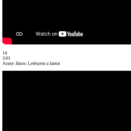
14
3:01
Arany János: Letészem a lantot