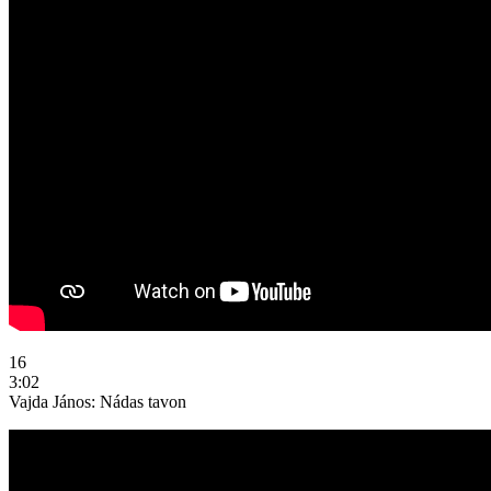
16
3:02
Vajda János: Nádas tavon