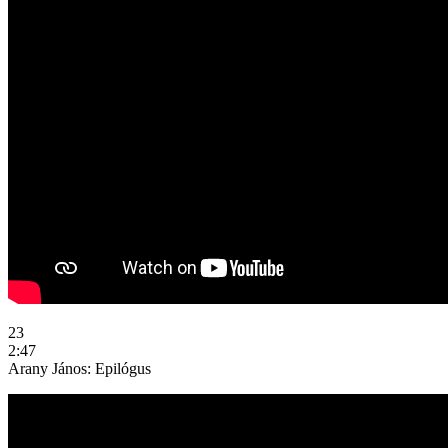
23
2:47
Arany János: Epilógus