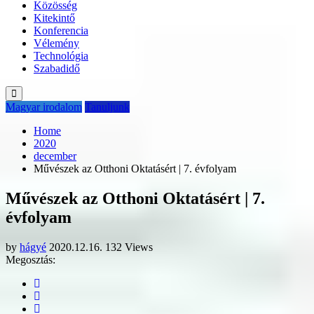
Közösség
Kitekintő
Konferencia
Vélemény
Technológia
Szabadidő
Magyar irodalom
Tanuljunk
Home
2020
december
Művészek az Otthoni Oktatásért | 7. évfolyam
Művészek az Otthoni Oktatásért | 7.
évfolyam
by
hágyé
2020.12.16.
132 Views
Megosztás: