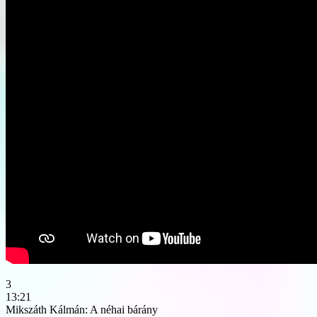
3
13:21
Mikszáth Kálmán: A néhai bárány