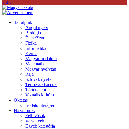
Tanuljunk
Angol nyelv
Biológia
Ének/Zene
Fizika
Informatika
Kémia
Magyar irodalom
Matematika
Magyar nyelvtan
Rajz
Szlovák nyelv
Természetismeret
Történelem
Vizuális kultúra
Oktatás
Irodalomterápia
Hazai hírek
Felhívások
Versenyek
Egyéb kategória