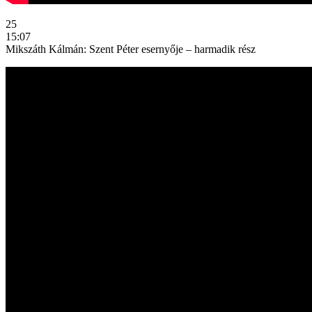
25
15:07
Mikszáth Kálmán: Szent Péter esernyője – harmadik rész