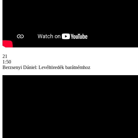
21
1:50
Berzsenyi Dániel: Levéltöredék barátnémhoz