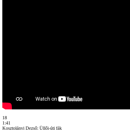
18
1:41
Kosztolányi Dezső: Üllői-úti fák