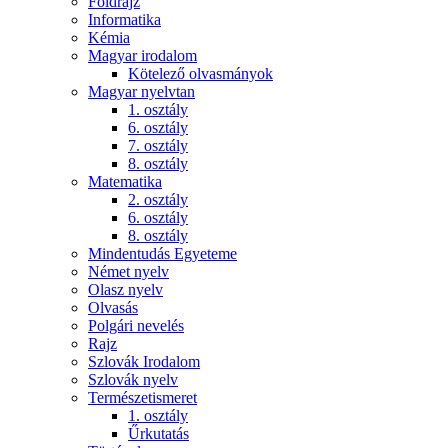
Földrajz
Informatika
Kémia
Magyar irodalom
Kötelező olvasmányok
Magyar nyelvtan
1. osztály
6. osztály
7. osztály
8. osztály
Matematika
2. osztály
6. osztály
8. osztály
Mindentudás Egyeteme
Német nyelv
Olasz nyelv
Olvasás
Polgári nevelés
Rajz
Szlovák Irodalom
Szlovák nyelv
Természetismeret
1. osztály
Űrkutatás