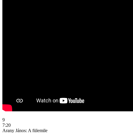
9
7:20
Arany János: A fülemile