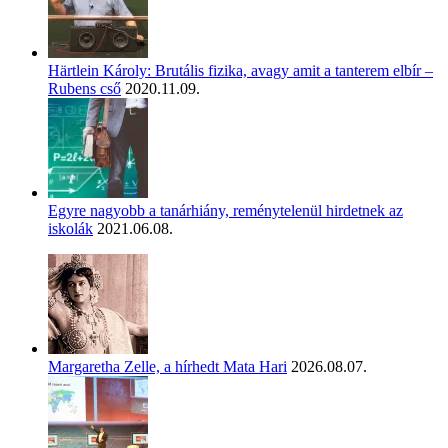
Härtlein Károly: Brutális fizika, avagy amit a tanterem elbír –
Rubens cső
2020.11.09.
Egyre nagyobb a tanárhiány, reménytelenül hirdetnek az
iskolák
2021.06.08.
Margaretha Zelle, a hírhedt Mata Hari
2026.08.07.