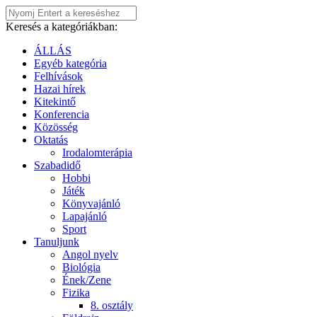
Keresés a kategóriákban:
ÁLLÁS
Egyéb kategória
Felhívások
Hazai hírek
Kitekintő
Konferencia
Közösség
Oktatás
Irodalomterápia
Szabadidő
Hobbi
Játék
Könyvajánló
Lapajánló
Sport
Tanuljunk
Angol nyelv
Biológia
Ének/Zene
Fizika
8. osztály