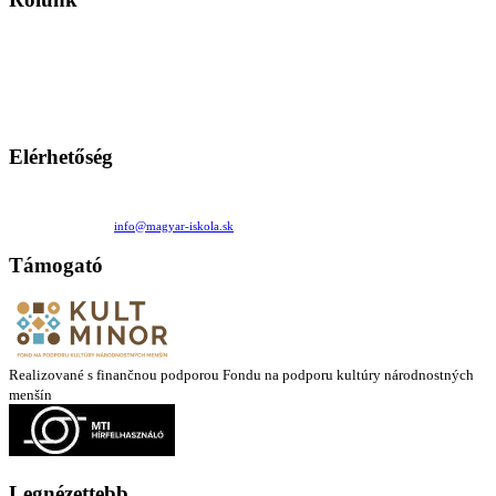
A Magyar Iskola a szlovákiai magyar iskolák, tanárok, szülők és
persze a diákok fóruma
Ezen az oldalon esetenként olyan írások jelennek meg, amelyek a hagyományos iskolafelfogástól eltérő
mintákat népszerűsítenek. Ennek következtében előfordulhat, hogy az idetévedő kiskorú felhasználók
látóköre gyorsabban szélesedik, mint azt a szülők esetleg szeretnék.
Elérhetőség
Családi Kör Egyesület/Združenie rod. kruhov
Medzilaborecká 17, 82101 Bratislava
+421 911 732 190 |
info@magyar-iskola.sk
Támogató
Realizované s finančnou podporou Fondu na podporu kultúry národnostných
menšín
Legnézettebb