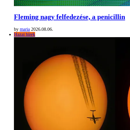
Fleming nagy felfedezése, a penicillin
by
maria
2026.08.06.
Hazai hírek