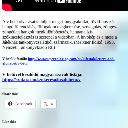
A v betű olvasását tanuljuk meg. Iránygyakorlat, rövid-hosszú
hangdifferenciálás, főfogalom megkeresése, szótagolás, zöngés-
zöngétlen hangok megkülönböztetés, hanganalízis,
szókincsfejlesztés is szerepel a videóban. A hívókép és a mese a
Játékház tankönyvcsaládból származik. (Meixner Ildikó, 1993,
Nemzeti Tankönyvkiadó Rt.)
V betű kifestők:
http://www.supercoloring.com/hu/kifestok/letters-and-
alphabet/v-betu
V betűvel kezdődő magyar szavak listája:
https://szotar.com/szokereso/kezdobetu/v
Share this:
Facebook
X
Like this: