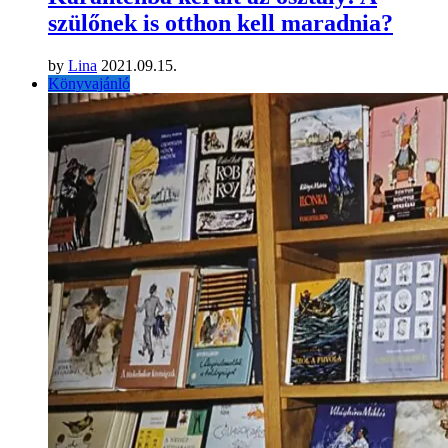
szülőnek is otthon kell maradnia?
by
Lina
2021.09.15.
Könyvajánló