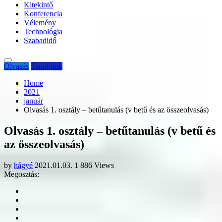
Kitekintő
Konferencia
Vélemény
Technológia
Szabadidő
Olvasás
Tanuljunk
Home
2021
január
Olvasás 1. osztály – betűtanulás (v betű és az összeolvasás)
Olvasás 1. osztály – betűtanulás (v betű és
az összeolvasás)
by
hágyé
2021.01.03.
1 886 Views
Megosztás: