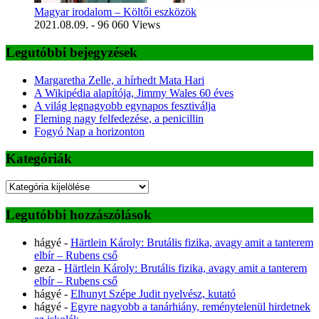
Magyar irodalom – Költői eszközök
2021.08.09.
- 96 060 Views
Legutóbbi bejegyzések
Margaretha Zelle, a hírhedt Mata Hari
A Wikipédia alapítója, Jimmy Wales 60 éves
A világ legnagyobb egynapos fesztiválja
Fleming nagy felfedezése, a penicillin
Fogyó Nap a horizonton
Kategóriák
Kategóriák
Legutóbbi hozzászólások
hágyé
-
Härtlein Károly: Brutális fizika, avagy amit a tanterem
elbír – Rubens cső
geza
-
Härtlein Károly: Brutális fizika, avagy amit a tanterem
elbír – Rubens cső
hágyé
-
Elhunyt Szépe Judit nyelvész, kutató
hágyé
-
Egyre nagyobb a tanárhiány, reménytelenül hirdetnek