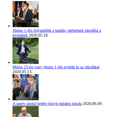
Június 1-jén folytatódik a tanítás, mehetnek iskolába a
gyerekek
2020.05.18.
Május 25-én vagy június 1-jén nyitják ki az iskolákat
2020.05.13.
A tanév utolsó hetére kinyit minden iskola
2020.06.09.