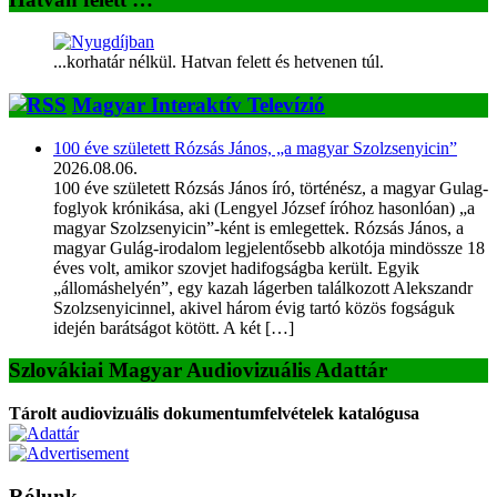
...korhatár nélkül. Hatvan felett és hetvenen túl.
Magyar Interaktív Televízió
100 éve született Rózsás János, „a magyar Szolzsenyicin”
2026.08.06.
100 éve született Rózsás János író, történész, a magyar Gulag-
foglyok krónikása, aki (Lengyel József íróhoz hasonlóan) „a
magyar Szolzsenyicin”-ként is emlegettek. Rózsás János, a
magyar Gulág-irodalom legjelentősebb alkotója mindössze 18
éves volt, amikor szovjet hadifogságba került. Egyik
„állomáshelyén”, egy kazah lágerben találkozott Alekszandr
Szolzsenyicinnel, akivel három évig tartó közös fogságuk
idején barátságot kötött. A két […]
Szlovákiai Magyar Audiovizuális Adattár
Tárolt audiovizuális dokumentumfelvételek katalógusa
Rólunk