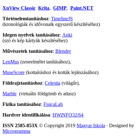
XnView Classic
Krita
,
GIMP
,
Paint.NET
Történelemtanításhoz
:
TimelineJS
(kronológiák és idővonalk egyszerű készítéséhez)
Idegen nyelvek tanításához
:
Anki
(szó és kép kártyák készítéséhez)
Művészetek tanításához
:
Blender
LenMus
(zeneelmélet tanításához),
MuseScore
(kottaíráshoz és kották lejátszásához)
Földrajztanításhoz
:
Celestia
(világűr),
Marble
(virtuális földgömb és atlasz)
Fizika tanításához
:
FisicaLab
Hardver identifikálása
:
HWiNFO32/64
ISSN 2585-853X
© Copyright 2019
Magyar Iskola
· Designed by
Microgramma