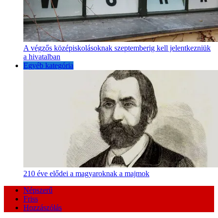
A végzős középiskolásoknak szeptemberig kell jelentkezniük
a hivatalban
Egyéb kategória
210 éve elődei a magyaroknak a majmok
Népszerű
Friss
Hozzászólás