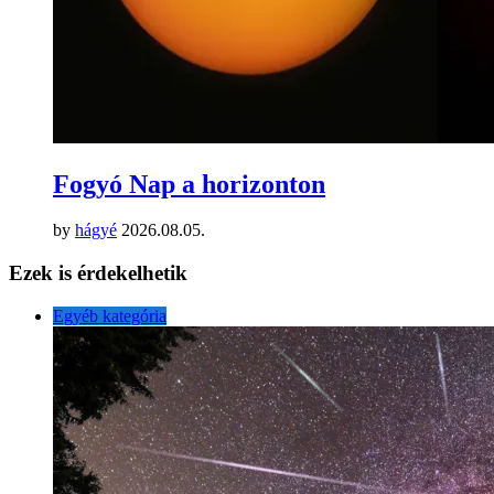
Fogyó Nap a horizonton
by
hágyé
2026.08.05.
Ezek is érdekelhetik
Egyéb kategória