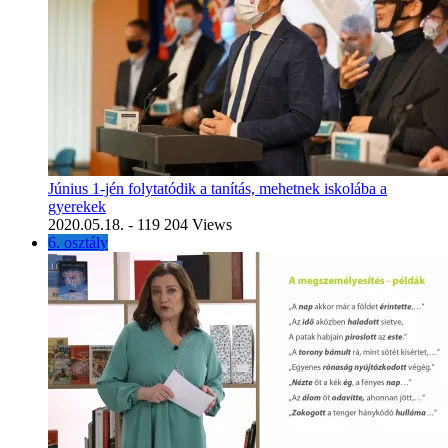
Június 1-jén folytatódik a tanítás, mehetnek iskolába a
gyerekek
2020.05.18.
- 119 204 Views
6. osztály