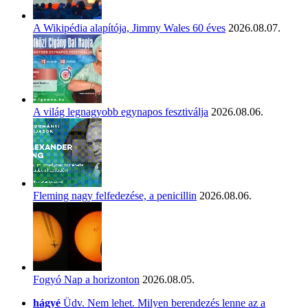
A Wikipédia alapítója, Jimmy Wales 60 éves
2026.08.07.
A világ legnagyobb egynapos fesztiválja
2026.08.06.
Fleming nagy felfedezése, a penicillin
2026.08.06.
Fogyó Nap a horizonton
2026.08.05.
hágyé
Üdv. Nem lehet. Milyen berendezés lenne az a