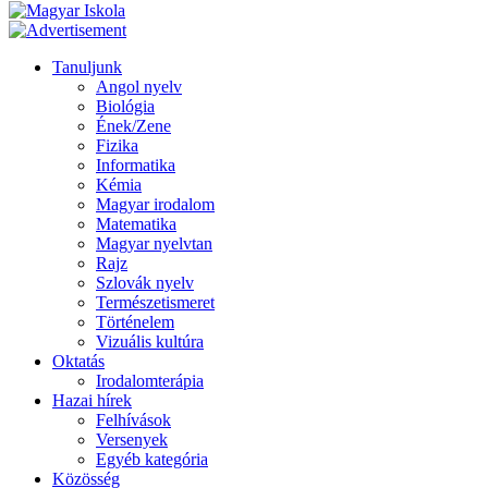
Tanuljunk
Angol nyelv
Biológia
Ének/Zene
Fizika
Informatika
Kémia
Magyar irodalom
Matematika
Magyar nyelvtan
Rajz
Szlovák nyelv
Természetismeret
Történelem
Vizuális kultúra
Oktatás
Irodalomterápia
Hazai hírek
Felhívások
Versenyek
Egyéb kategória
Közösség