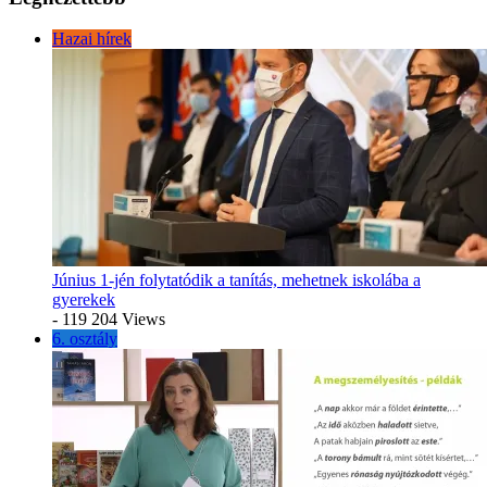
Hazai hírek
Június 1-jén folytatódik a tanítás, mehetnek iskolába a
gyerekek
- 119 204 Views
6. osztály