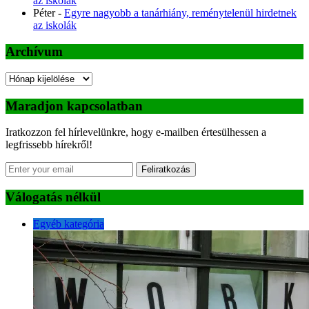
az iskolák
Péter
-
Egyre nagyobb a tanárhiány, reménytelenül hirdetnek
az iskolák
Archívum
Archívum
Maradjon kapcsolatban
Iratkozzon fel hírlevelünkre, hogy e-mailben értesülhessen a
legfrissebb hírekről!
Feliratkozás
Válogatás nélkül
Egyéb kategória