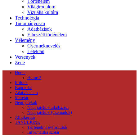
Történelem
Világirodalom
Vizuális kultúra
Technológia
Tudományosan
Adatbázisok
Elbeszélt történelem
Vélemény
Gyermeknevelés
Lélektan
Versenyek
Zene
Home
Home 2
Rólunk
Kapcsolat
Adatvédelem
Mesetár
Népi játékok
Népi játékok adatbázisa
Népi játékok (Csemadok)
Álláskereső
TANULJUNK
Történelmi évfordulók
Informatika szótár