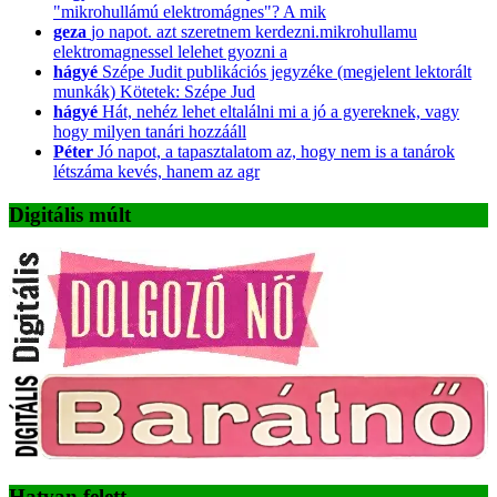
"mikrohullámú elektromágnes"? A mik
geza
jo napot. azt szeretnem kerdezni.mikrohullamu
elektromagnessel lelehet gyozni a
hágyé
Szépe Judit publikációs jegyzéke (megjelent lektorált
munkák) Kötetek: Szépe Jud
hágyé
Hát, nehéz lehet eltalálni mi a jó a gyereknek, vagy
hogy milyen tanári hozzááll
Péter
Jó napot, a tapasztalatom az, hogy nem is a tanárok
létszáma kevés, hanem az agr
Digitális múlt
Hatvan felett …