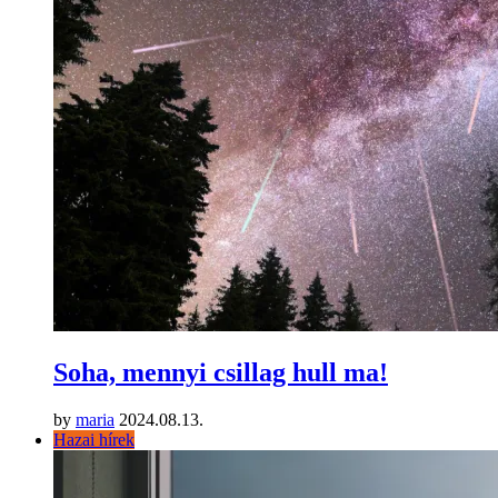
Soha, mennyi csillag hull ma!
by
maria
2024.08.13.
Hazai hírek