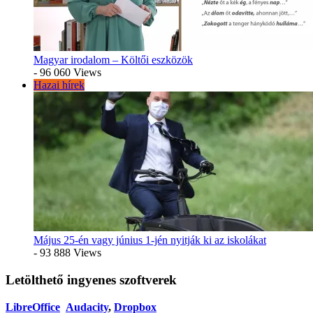
Magyar irodalom – Költői eszközök
- 96 060 Views
Hazai hírek
Május 25-én vagy június 1-jén nyitják ki az iskolákat
- 93 888 Views
Letölthető ingyenes szoftverek
LibreOffice
Audacity
,
Dropbox