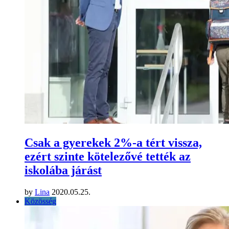
Csak a gyerekek 2%-a tért vissza,
ezért szinte kötelezővé tették az
iskolába járást
by
Lina
2020.05.25.
Közösség