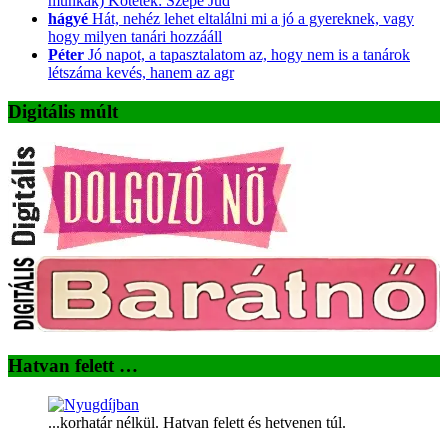
munkák) Kötetek: Szépe Jud
hágyé
Hát, nehéz lehet eltalálni mi a jó a gyereknek, vagy
hogy milyen tanári hozzááll
Péter
Jó napot, a tapasztalatom az, hogy nem is a tanárok
létszáma kevés, hanem az agr
Digitális múlt
Hatvan felett …
...korhatár nélkül. Hatvan felett és hetvenen túl.