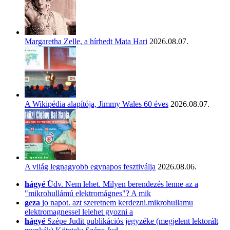
Margaretha Zelle, a hírhedt Mata Hari
2026.08.07.
A Wikipédia alapítója, Jimmy Wales 60 éves
2026.08.07.
A világ legnagyobb egynapos fesztiválja
2026.08.06.
hágyé
Üdv. Nem lehet. Milyen berendezés lenne az a
"mikrohullámú elektromágnes"? A mik
geza
jo napot. azt szeretnem kerdezni.mikrohullamu
elektromagnessel lelehet gyozni a
hágyé
Szépe Judit publikációs jegyzéke (megjelent lektorált