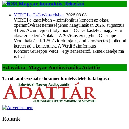
Magyar Interaktív Televízió
VERDI a Csáky-kastélyban
2026.08.08.
VERDI a kastélyban – szimfonikus koncert az olasz
operaművészet nemességének hangulatában 2026. augusztus
31-én. Az ünnepi est folyamán a Csáky-kastély a nagyszerű
olasz zene terévé alakul. A 2026-os év egyben Giuseppe
Verdi halálának 125. évfordulója is, ami természetes jubileumi
keretet ad a koncertnek. A Verdi Szimfonikus
Koncert Giuseppe Verdi – egy zeneszerző, akinek zenéje ma
is […]
Szlovákiai Magyar Audiovizuális Adattár
Tárolt audiovizuális dokumentumfelvételek katalógusa
Rólunk