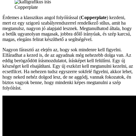
Copperplate
Érdemes a klasszikus angol folyóírással (
Copperplate
) kezdeni,
mert ez egy szigorú szabályrendszerrel rendelkező stílus, amit ha
megtanulsz, nagyon jó alapjaid lesznek. Megtanulhatod általa, hogy
a betűk ugyanolyan magasak, jobbra dőlő irányúak, és szép karcsú,
magas, elegáns felirat készíthető a segítségével.
Nagyon fárasztó az elején az, hogy sok mindenre kell figyelni.
Elfáradhat a kezed is, de az agyadnak még nehezebb dolga van. Az
eddig berögződött írásmozdulatot, írásképet kell felülírni. Egy új
készséget kell elsajátítani. Egy új eszközt kell megtanulni kezelni, az
ecsetfilcet. Ha nehezen tudsz egyszerre sokfelé figyelni, akkor lehet,
hogy neked nehéz dolgod lesz, de ne aggódj, vannak fokozatok, én
biztos vagyok benne, hogy mindenki képes megtanulni a szép
folyóírást.