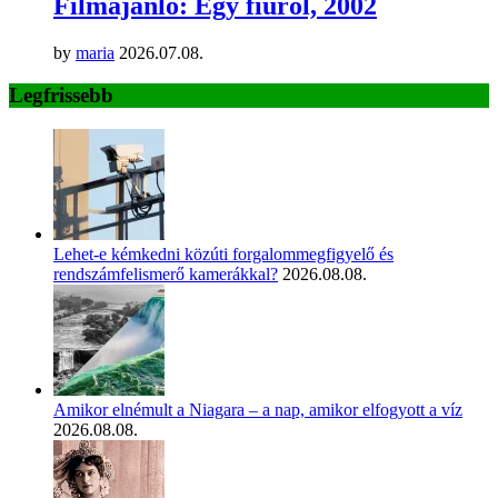
Filmajánló: Egy fiúról, 2002
by
maria
2026.07.08.
Legfrissebb
Lehet-e kémkedni közúti forgalommegfigyelő és
rendszámfelismerő kamerákkal?
2026.08.08.
Amikor elnémult a Niagara – a nap, amikor elfogyott a víz
2026.08.08.