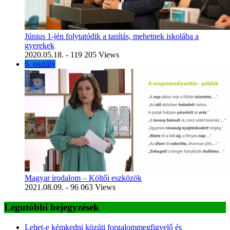
Június 1-jén folytatódik a tanítás, mehetnek iskolába a
gyerekek
2020.05.18.
- 119 205 Views
6. osztály
Magyar irodalom – Költői eszközök
2021.08.09.
- 96 063 Views
Legutóbbi bejegyzések
Lehet-e kémkedni közúti forgalommegfigyelő és