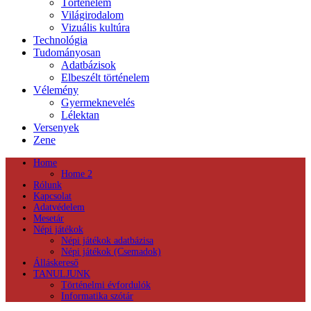
Történelem
Világirodalom
Vizuális kultúra
Technológia
Tudományosan
Adatbázisok
Elbeszélt történelem
Vélemény
Gyermeknevelés
Lélektan
Versenyek
Zene
Home
Home 2
Rólunk
Kapcsolat
Adatvédelem
Mesetár
Népi játékok
Népi játékok adatbázisa
Népi játékok (Csemadok)
Álláskereső
TANULJUNK
Történelmi évfordulók
Informatika szótár