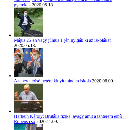
gyerekek
2020.05.18.
Május 25-én vagy június 1-jén nyitják ki az iskolákat
2020.05.13.
A tanév utolsó hetére kinyit minden iskola
2020.06.09.
Härtlein Károly: Brutális fizika, avagy amit a tanterem elbír –
Rubens cső
2020.11.09.