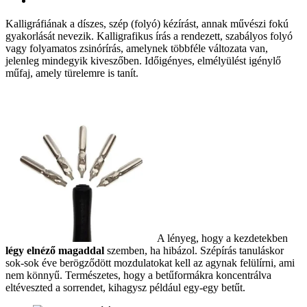
Kalligráfiának a díszes, szép (folyó) kézírást, annak művészi fokú
gyakorlását nevezik. Kalligrafikus írás a rendezett, szabályos folyó
vagy folyamatos zsinórírás, amelynek többféle változata van,
jelenleg mindegyik kiveszőben. Időigényes, elmélyülést igénylő
műfaj, amely türelemre is tanít.
A lényeg, hogy a kezdetekben
légy elnéző magaddal
szemben, ha hibázol. Szépírás tanuláskor
sok-sok éve berögződött mozdulatokat kell az agynak felülírni, ami
nem könnyű. Természetes, hogy a betűformákra koncentrálva
eltéveszted a sorrendet, kihagysz például egy-egy betűt.