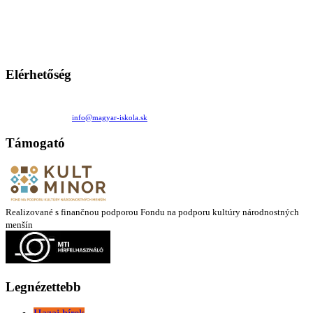
A Magyar Iskola a szlovákiai magyar iskolák, tanárok, szülők és
persze a diákok fóruma
Ezen az oldalon esetenként olyan írások jelennek meg, amelyek a hagyományos iskolafelfogástól eltérő
mintákat népszerűsítenek. Ennek következtében előfordulhat, hogy az idetévedő kiskorú felhasználók
látóköre gyorsabban szélesedik, mint azt a szülők esetleg szeretnék.
Elérhetőség
Családi Kör Egyesület/Združenie rod. kruhov
Medzilaborecká 17, 82101 Bratislava
+421 911 732 190 |
info@magyar-iskola.sk
Támogató
Realizované s finančnou podporou Fondu na podporu kultúry národnostných
menšín
Legnézettebb