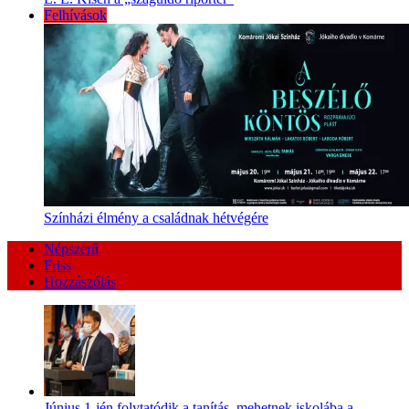
Felhívások
Színházi élmény a családnak hétvégére
Népszerű
Friss
Hozzászólás
Június 1-jén folytatódik a tanítás, mehetnek iskolába a