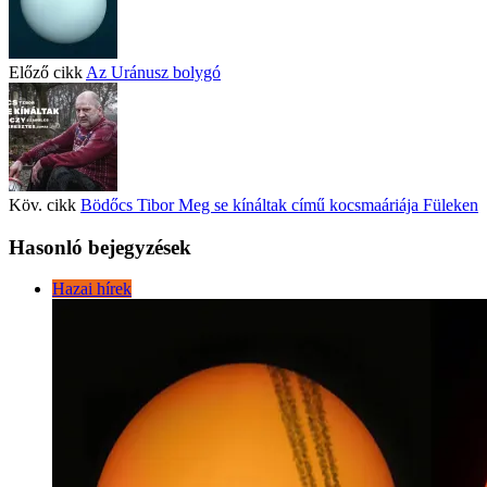
Előző cikk
Az Uránusz bolygó
Köv. cikk
Bödőcs Tibor Meg se kínáltak című kocsmaáriája Füleken
Hasonló bejegyzések
Hazai hírek