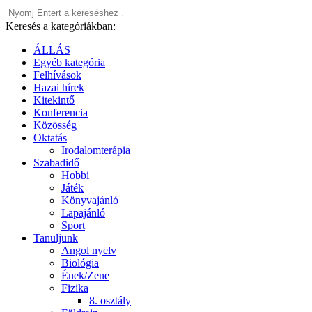
Keresés a kategóriákban:
ÁLLÁS
Egyéb kategória
Felhívások
Hazai hírek
Kitekintő
Konferencia
Közösség
Oktatás
Irodalomterápia
Szabadidő
Hobbi
Játék
Könyvajánló
Lapajánló
Sport
Tanuljunk
Angol nyelv
Biológia
Ének/Zene
Fizika
8. osztály