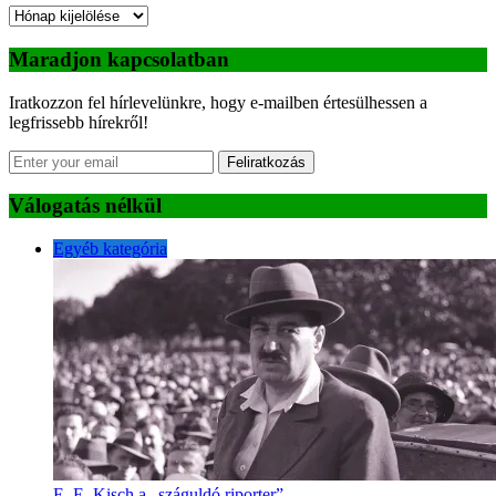
Archívum
Maradjon kapcsolatban
Iratkozzon fel hírlevelünkre, hogy e-mailben értesülhessen a
legfrissebb hírekről!
Feliratkozás
Válogatás nélkül
Egyéb kategória
E. E. Kisch a „száguldó riporter”