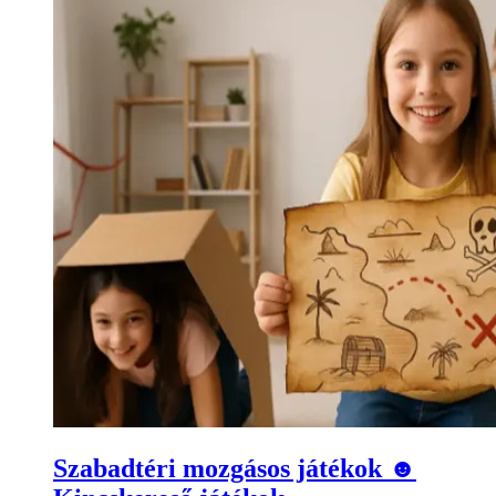
Szabadtéri mozgásos játékok ☻