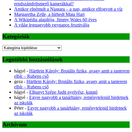
rendszámfelismerő kamerákkal?
Amikor elnémult a Niagara – a nap, amikor elfogyott a víz
Margaretha Zelle, a hírhedt Mata Hari
A Wikipédia alapítója, Jimmy Wales 60 éves
A világ legnagyobb egynapos fesztiválja
Kategóriák
Kategóriák
Legutóbbi hozzászólások
hágyé
-
Härtlein Károly: Brutális fizika, avagy amit a tanterem
elbír – Rubens cső
geza
-
Härtlein Károly: Brutális fizika, avagy amit a tanterem
elbír – Rubens cső
hágyé
-
Elhunyt Szépe Judit nyelvész, kutató
hágyé
-
Egyre nagyobb a tanárhiány, reménytelenül hirdetnek
az iskolák
Péter
-
Egyre nagyobb a tanárhiány, reménytelenül hirdetnek
az iskolák
Archívum