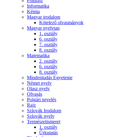
Földrajz
Informatika
Kémia
Magyar irodalom
Kötelező olvasmányok
Magyar nyelvtan
1. osztály
6. osztály
7. osztály
8. osztály
Matematika
2. osztály
6. osztály
8. osztály
Mindentudás Egyeteme
Német nyelv
Olasz nyelv
Olvasás
Polgári nevelés
Rajz
Szlovák Irodalom
Szlovák nyelv
Természetismeret
1. osztály
Űrkutatás