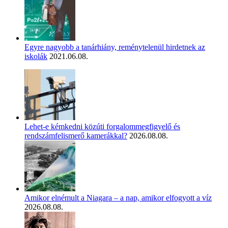
Egyre nagyobb a tanárhiány, reménytelenül hirdetnek az
iskolák
2021.06.08.
Lehet-e kémkedni közúti forgalommegfigyelő és
rendszámfelismerő kamerákkal?
2026.08.08.
Amikor elnémult a Niagara – a nap, amikor elfogyott a víz
2026.08.08.