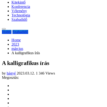
Kitekintő
Konferencia
Vélemény
Technológia
Szabadidő
Hobbi
Szabadidő
Home
2023
március
A kalligrafikus írás
A kalligrafikus írás
by
hágyé
2023.03.12.
1 346 Views
Megosztás: