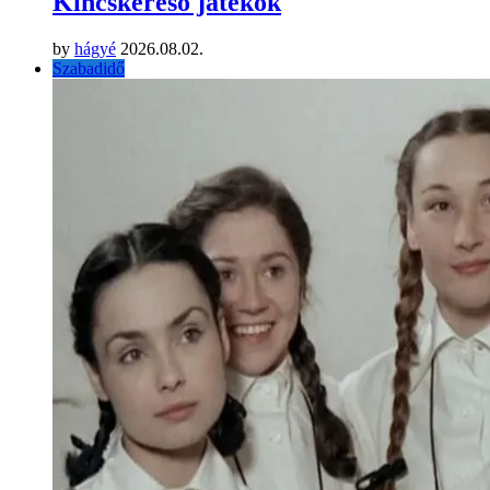
Kincskereső játékok
by
hágyé
2026.08.02.
Szabadidő