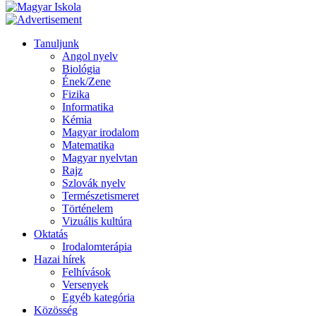
Tanuljunk
Angol nyelv
Biológia
Ének/Zene
Fizika
Informatika
Kémia
Magyar irodalom
Matematika
Magyar nyelvtan
Rajz
Szlovák nyelv
Természetismeret
Történelem
Vizuális kultúra
Oktatás
Irodalomterápia
Hazai hírek
Felhívások
Versenyek
Egyéb kategória
Közösség