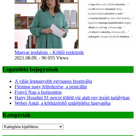
Magyar irodalom – Költői eszközök
2021.08.09.
- 96 055 Views
Legutóbbi bejegyzések
A világ legnagyobb egynapos fesztiválja
Fleming nagy felfedezése, a penicillin
Fogyó Nap a horizonton
Harry Houdini 91 percet töltött víz alatt egy lezárt tartályban
Weber Antal, a kórházépítő sztárépítész hagyatéka
Kategóriák
Kategóriák