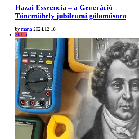
Hazai Esszencia – a Generáció
Táncműhely jubileumi gálaműsora
by
maria
2024.12.18.
Fizika