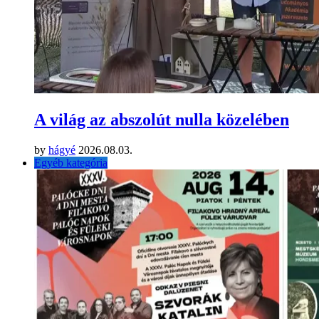
A világ az abszolút nulla közelében
by
hágyé
2026.08.03.
Egyéb kategória