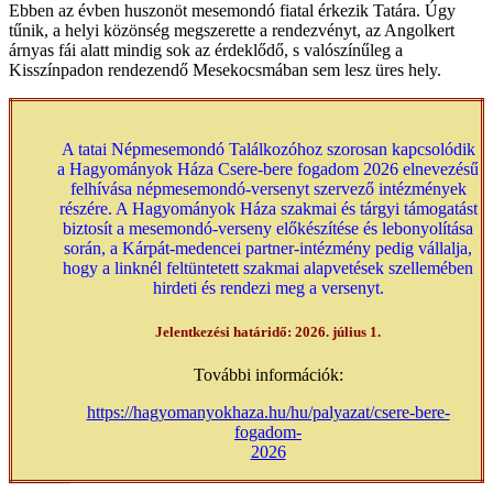
Ebben az évben huszonöt mesemondó fiatal érkezik Tatára. Úgy
tűnik, a helyi közönség megszerette a rendezvényt, az Angolkert
árnyas fái alatt mindig sok az érdeklődő, s valószínűleg a
Kisszínpadon rendezendő Mesekocsmában sem lesz üres hely.
A tatai Népmesemondó Találkozóhoz szorosan kapcsolódik
a Hagyományok Háza Csere-bere fogadom 2026 elnevezésű
felhívása népmesemondó-versenyt szervező intézmények
részére. A Hagyományok Háza szakmai és tárgyi támogatást
biztosít a mesemondó-verseny előkészítése és lebonyolítása
során, a Kárpát-medencei partner-intézmény pedig vállalja,
hogy a linknél feltüntetett szakmai alapvetések szellemében
hirdeti és rendezi meg a versenyt.
Jelentkezési határidő: 2026. július 1.
További információk:
https://hagyomanyokhaza.hu/hu/palyazat/csere-bere-
fogadom-
2026