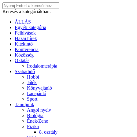
Keresés a kategóriákban:
ÁLLÁS
Egyéb kategória
Felhívások
Hazai hírek
Kitekintő
Konferencia
Közösség
Oktatás
Irodalomterápia
Szabadidő
Hobbi
Játék
Könyvajánló
Lapajánló
Sport
Tanuljunk
Angol nyelv
Biológia
Ének/Zene
Fizika
8. osztály