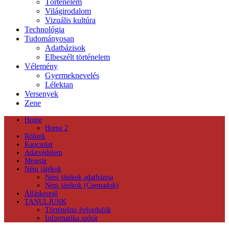
Történelem
Világirodalom
Vizuális kultúra
Technológia
Tudományosan
Adatbázisok
Elbeszélt történelem
Vélemény
Gyermeknevelés
Lélektan
Versenyek
Zene
Home
Home 2
Rólunk
Kapcsolat
Adatvédelem
Mesetár
Népi játékok
Népi játékok adatbázisa
Népi játékok (Csemadok)
Álláskereső
TANULJUNK
Történelmi évfordulók
Informatika szótár