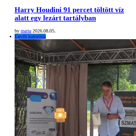
Harry Houdini 91 percet töltött víz
alatt egy lezárt tartályban
by
maria
2026.08.05.
Egyéb kategória