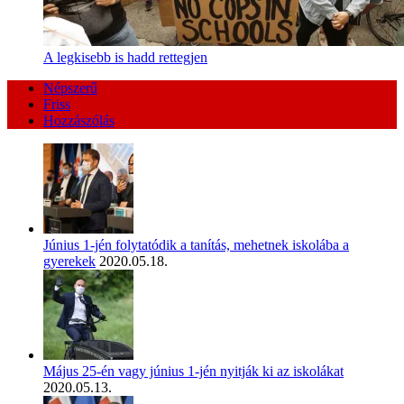
A legkisebb is hadd rettegjen
Népszerű
Friss
Hozzászólás
Június 1-jén folytatódik a tanítás, mehetnek iskolába a
gyerekek
2020.05.18.
Május 25-én vagy június 1-jén nyitják ki az iskolákat
2020.05.13.