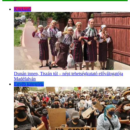
Kitekintő
Dunán innen, Tiszán túl – népi tehetségkutató előválogatója
Madéfalván
Egyéb kategória