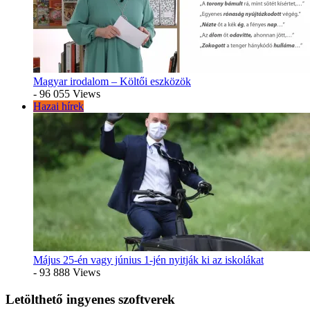
Magyar irodalom – Költői eszközök
- 96 055 Views
Hazai hírek
Május 25-én vagy június 1-jén nyitják ki az iskolákat
- 93 888 Views
Letölthető ingyenes szoftverek