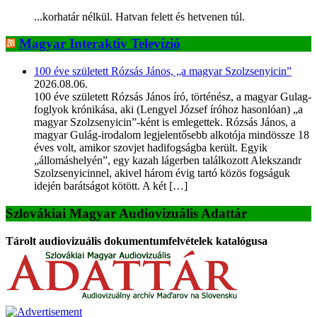
...korhatár nélkül. Hatvan felett és hetvenen túl.
Magyar Interaktív Televízió
100 éve született Rózsás János, „a magyar Szolzsenyicin”
2026.08.06.
100 éve született Rózsás János író, történész, a magyar Gulag-
foglyok krónikása, aki (Lengyel József íróhoz hasonlóan) „a
magyar Szolzsenyicin”-ként is emlegettek. Rózsás János, a
magyar Gulág-irodalom legjelentősebb alkotója mindössze 18
éves volt, amikor szovjet hadifogságba került. Egyik
„állomáshelyén”, egy kazah lágerben találkozott Alekszandr
Szolzsenyicinnel, akivel három évig tartó közös fogságuk
idején barátságot kötött. A két […]
Szlovákiai Magyar Audiovizuális Adattár
Tárolt audiovizuális dokumentumfelvételek katalógusa