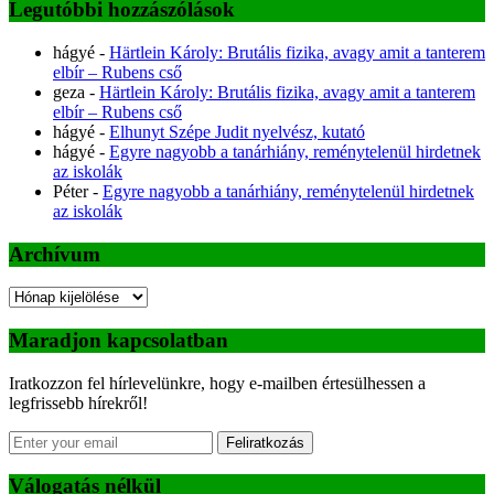
Legutóbbi hozzászólások
hágyé
-
Härtlein Károly: Brutális fizika, avagy amit a tanterem
elbír – Rubens cső
geza
-
Härtlein Károly: Brutális fizika, avagy amit a tanterem
elbír – Rubens cső
hágyé
-
Elhunyt Szépe Judit nyelvész, kutató
hágyé
-
Egyre nagyobb a tanárhiány, reménytelenül hirdetnek
az iskolák
Péter
-
Egyre nagyobb a tanárhiány, reménytelenül hirdetnek
az iskolák
Archívum
Archívum
Maradjon kapcsolatban
Iratkozzon fel hírlevelünkre, hogy e-mailben értesülhessen a
legfrissebb hírekről!
Feliratkozás
Válogatás nélkül