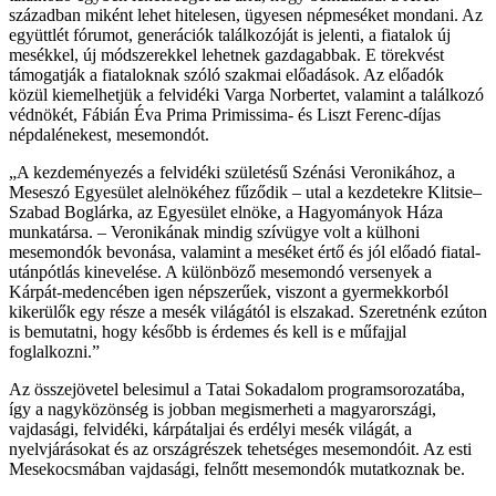
században miként lehet hitelesen, ügyesen népmeséket mondani. Az
együttlét fórumot, generációk találkozóját is jelenti, a fiatalok új
mesékkel, új módszerekkel lehetnek gazdagabbak. E törekvést
támogatják a fiataloknak szóló szakmai előadások. Az előadók
közül kiemelhetjük a felvidéki Varga Norbertet, valamint a találkozó
védnökét, Fábián Éva Prima Primissima- és Liszt Ferenc-díjas
népdalénekest, mesemondót.
„A kezdeményezés a felvidéki születésű Szénási Veronikához, a
Meseszó Egyesület alelnökéhez fűződik – utal a kezdetekre Klitsie–
Szabad Boglárka, az Egyesület elnöke, a Hagyományok Háza
munkatársa. – Veronikának mindig szívügye volt a külhoni
mesemondók bevonása, valamint a meséket értő és jól előadó fiatal-
utánpótlás kinevelése. A különböző mesemondó versenyek a
Kárpát-medencében igen népszerűek, viszont a gyermekkorból
kikerülők egy része a mesék világától is elszakad. Szeretnénk ezúton
is bemutatni, hogy később is érdemes és kell is e műfajjal
foglalkozni.”
Az összejövetel belesimul a Tatai Sokadalom programsorozatába,
így a nagyközönség is jobban megismerheti a magyarországi,
vajdasági, felvidéki, kárpátaljai és erdélyi mesék világát, a
nyelvjárásokat és az országrészek tehetséges mesemondóit. Az esti
Mesekocsmában vajdasági, felnőtt mesemondók mutatkoznak be.