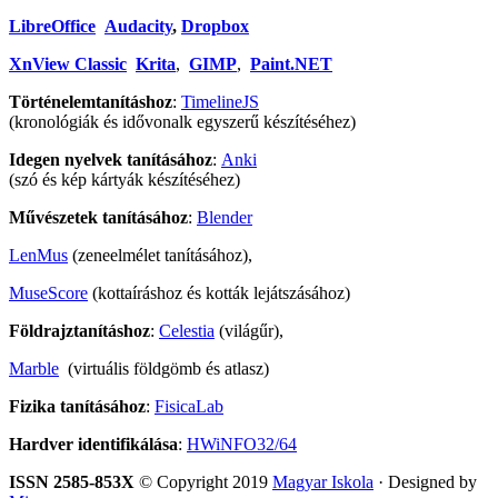
LibreOffice
Audacity
,
Dropbox
XnView Classic
Krita
,
GIMP
,
Paint.NET
Történelemtanításhoz
:
TimelineJS
(kronológiák és idővonalk egyszerű készítéséhez)
Idegen nyelvek tanításához
:
Anki
(szó és kép kártyák készítéséhez)
Művészetek tanításához
:
Blender
LenMus
(zeneelmélet tanításához),
MuseScore
(kottaíráshoz és kották lejátszásához)
Földrajztanításhoz
:
Celestia
(világűr),
Marble
(virtuális földgömb és atlasz)
Fizika tanításához
:
FisicaLab
Hardver identifikálása
:
HWiNFO32/64
ISSN 2585-853X
© Copyright 2019
Magyar Iskola
· Designed by