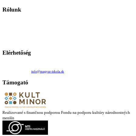
Rólunk
A Magyar Iskola a szlovákiai magyar iskolák, tanárok, szülők és
persze a diákok fóruma
Ezen az oldalon esetenként olyan írások jelennek meg, amelyek a hagyományos iskolafelfogástól eltérő
mintákat népszerűsítenek. Ennek következtében előfordulhat, hogy az idetévedő kiskorú felhasználók
látóköre gyorsabban szélesedik, mint azt a szülők esetleg szeretnék.
Elérhetőség
Családi Kör Egyesület/Združenie rod. kruhov
Medzilaborecká 17, 82101 Bratislava
+421 911 732 190 |
info@magyar-iskola.sk
Támogató
Realizované s finančnou podporou Fondu na podporu kultúry národnostných
menšín