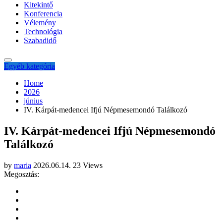
Kitekintő
Konferencia
Vélemény
Technológia
Szabadidő
Egyéb kategória
Home
2026
június
IV. Kárpát-medencei Ifjú Népmesemondó Találkozó
IV. Kárpát-medencei Ifjú Népmesemondó
Találkozó
by
maria
2026.06.14.
23 Views
Megosztás: