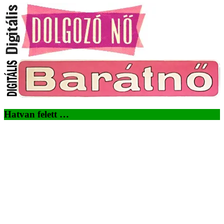
Hatvan felett …