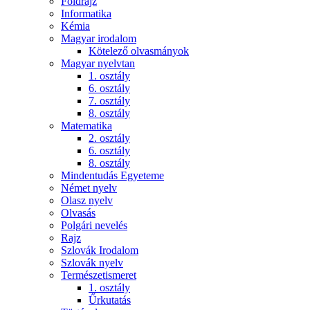
Földrajz
Informatika
Kémia
Magyar irodalom
Kötelező olvasmányok
Magyar nyelvtan
1. osztály
6. osztály
7. osztály
8. osztály
Matematika
2. osztály
6. osztály
8. osztály
Mindentudás Egyeteme
Német nyelv
Olasz nyelv
Olvasás
Polgári nevelés
Rajz
Szlovák Irodalom
Szlovák nyelv
Természetismeret
1. osztály
Űrkutatás