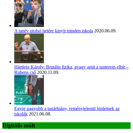
A tanév utolsó hetére kinyit minden iskola
2020.06.09.
Härtlein Károly: Brutális fizika, avagy amit a tanterem elbír –
Rubens cső
2020.11.09.
Egyre nagyobb a tanárhiány, reménytelenül hirdetnek az
iskolák
2021.06.08.
Digitális múlt