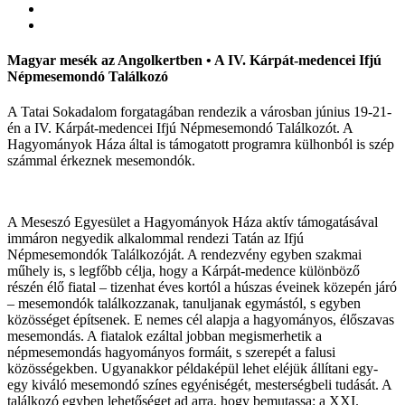
Magyar mesék az Angolkertben • A IV. Kárpát-medencei Ifjú
Népmesemondó Találkozó
A Tatai Sokadalom forgatagában rendezik a városban június 19-21-
én a IV. Kárpát-medencei Ifjú Népmesemondó Találkozót. A
Hagyományok Háza által is támogatott programra külhonból is szép
számmal érkeznek mesemondók.
A Meseszó Egyesület a Hagyományok Háza aktív támogatásával
immáron negyedik alkalommal rendezi Tatán az Ifjú
Népmesemondók Találkozóját. A rendezvény egyben szakmai
műhely is, s legfőbb célja, hogy a Kárpát-medence különböző
részén élő fiatal – tizenhat éves kortól a húszas éveinek közepén járó
– mesemondók találkozzanak, tanuljanak egymástól, s egyben
közösséget építsenek. E nemes cél alapja a hagyományos, élőszavas
mesemondás. A fiatalok ezáltal jobban megismerhetik a
népmesemondás hagyományos formáit, s szerepét a falusi
közösségekben. Ugyanakkor példaképül lehet eléjük állítani egy-
egy kiváló mesemondó színes egyéniségét, mesterségbeli tudását. A
találkozó egyben lehetőséget ad arra, hogy bemutassa: a XXI.