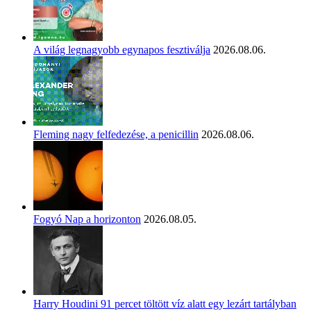
A világ legnagyobb egynapos fesztiválja
2026.08.06.
Fleming nagy felfedezése, a penicillin
2026.08.06.
Fogyó Nap a horizonton
2026.08.05.
Harry Houdini 91 percet töltött víz alatt egy lezárt tartályban