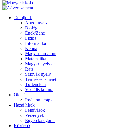
Tanuljunk
Angol nyelv
Biológia
Ének/Zene
Fizika
Informatika
Kémia
Magyar irodalom
Matematika
Magyar nyelvtan
Rajz
Szlovák nyelv
Természetismeret
Történelem
Vizuális kultúra
Oktatás
Irodalomterápia
Hazai hírek
Felhívások
Versenyek
Egyéb kategória
Közösség