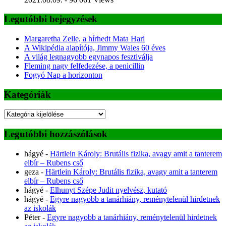
Legutóbbi bejegyzések
Margaretha Zelle, a hírhedt Mata Hari
A Wikipédia alapítója, Jimmy Wales 60 éves
A világ legnagyobb egynapos fesztiválja
Fleming nagy felfedezése, a penicillin
Fogyó Nap a horizonton
Kategóriák
Kategóriák
Legutóbbi hozzászólások
hágyé
-
Härtlein Károly: Brutális fizika, avagy amit a tanterem
elbír – Rubens cső
geza
-
Härtlein Károly: Brutális fizika, avagy amit a tanterem
elbír – Rubens cső
hágyé
-
Elhunyt Szépe Judit nyelvész, kutató
hágyé
-
Egyre nagyobb a tanárhiány, reménytelenül hirdetnek
az iskolák
Péter
-
Egyre nagyobb a tanárhiány, reménytelenül hirdetnek