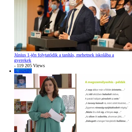
Június 1-jén folytatódik a tanítás, mehetnek iskolába a
gyerekek
- 119 205 Views
6. osztály