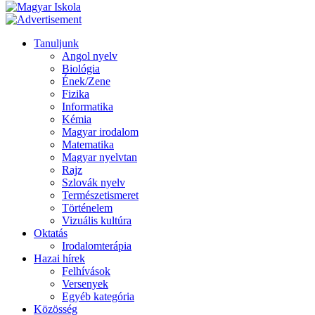
Tanuljunk
Angol nyelv
Biológia
Ének/Zene
Fizika
Informatika
Kémia
Magyar irodalom
Matematika
Magyar nyelvtan
Rajz
Szlovák nyelv
Természetismeret
Történelem
Vizuális kultúra
Oktatás
Irodalomterápia
Hazai hírek
Felhívások
Versenyek
Egyéb kategória
Közösség