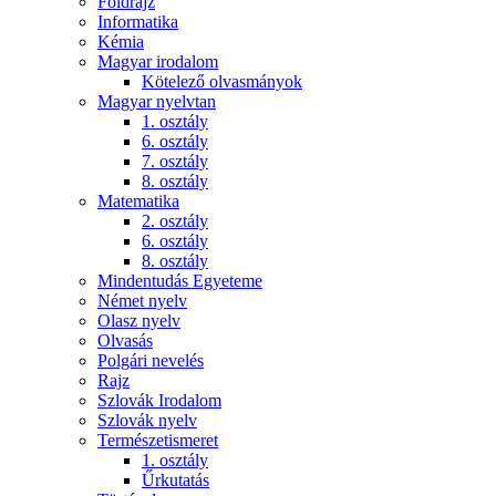
Földrajz
Informatika
Kémia
Magyar irodalom
Kötelező olvasmányok
Magyar nyelvtan
1. osztály
6. osztály
7. osztály
8. osztály
Matematika
2. osztály
6. osztály
8. osztály
Mindentudás Egyeteme
Német nyelv
Olasz nyelv
Olvasás
Polgári nevelés
Rajz
Szlovák Irodalom
Szlovák nyelv
Természetismeret
1. osztály
Űrkutatás