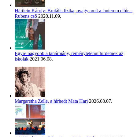
Härtlein Károly: Brutális fizika, avagy amit a tanterem elbír –
Rubens cső
2020.11.09.
Egyre nagyobb a tanárhiány, reménytelenül hirdetnek az
iskolák
2021.06.08.
Margaretha Zelle, a hírhedt Mata Hari
2026.08.07.