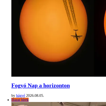
Fogyó Nap a horizonton
by
hágyé
2026.08.05.
Hazai hírek