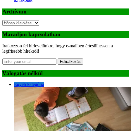
az iskolák
Archívum
Archívum
Maradjon kapcsolatban
Iratkozzon fel hírlevelünkre, hogy e-mailben értesülhessen a
legfrissebb hírekről!
Feliratkozás
Válogatás nélkül
Egyéb kategória