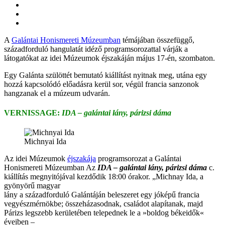
A
Galántai Honismereti Múzeumban
témájában összefüggő,
századforduló hangulatát idéző programsorozattal várják a
látogatókat az idei Múzeumok éjszakáján május 17-én, szombaton.
Egy Galánta szülöttét bemutató kiállítást nyitnak meg, utána egy
hozzá kapcsolódó előadásra kerül sor, végül francia sanzonok
hangzanak el a múzeum udvarán.
VERNISSAGE:
IDA – galántai lány, párizsi dáma
Michnyai Ida
Az idei Múzeumok
éjszakája
programsorozat a Galántai
Honismereti Múzeumban Az
IDA – galántai lány, párizsi dáma
c.
kiállítás megnyitójával kezdődik 18:00 órakor. „Michnay Ida, a
gyönyörű magyar
lány a századforduló Galántáján beleszeret egy jóképű francia
vegyészmérnökbe; összeházasodnak, családot alapítanak, majd
Párizs legszebb kerületében telepednek le a »boldog békeidők«
éveiben –