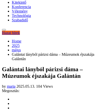
Kitekintő
Konferencia
Vélemény
Technológia
Szabadidő
Hazai hírek
Home
2025
május
Galántai lányból párizsi dáma – Múzeumok éjszakája
Galántán
Galántai lányból párizsi dáma –
Múzeumok éjszakája Galántán
by
maria
2025.05.13.
104 Views
Megosztás: