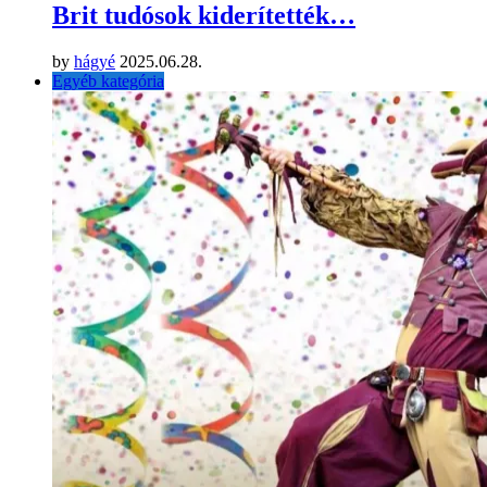
Brit tudósok kiderítették…
by
hágyé
2025.06.28.
Egyéb kategória