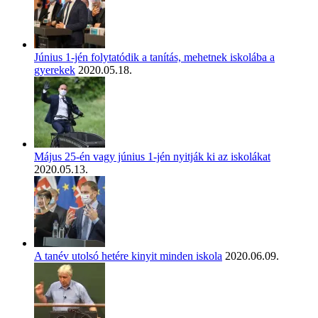
Június 1-jén folytatódik a tanítás, mehetnek iskolába a
gyerekek
2020.05.18.
Május 25-én vagy június 1-jén nyitják ki az iskolákat
2020.05.13.
A tanév utolsó hetére kinyit minden iskola
2020.06.09.