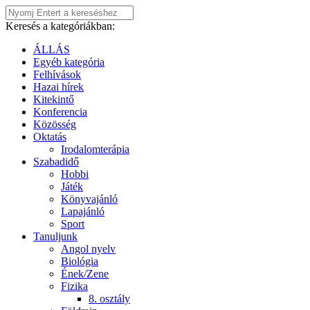
Keresés a kategóriákban:
ÁLLÁS
Egyéb kategória
Felhívások
Hazai hírek
Kitekintő
Konferencia
Közösség
Oktatás
Irodalomterápia
Szabadidő
Hobbi
Játék
Könyvajánló
Lapajánló
Sport
Tanuljunk
Angol nyelv
Biológia
Ének/Zene
Fizika
8. osztály