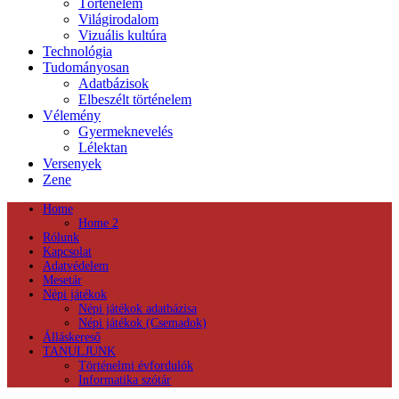
Történelem
Világirodalom
Vizuális kultúra
Technológia
Tudományosan
Adatbázisok
Elbeszélt történelem
Vélemény
Gyermeknevelés
Lélektan
Versenyek
Zene
Home
Home 2
Rólunk
Kapcsolat
Adatvédelem
Mesetár
Népi játékok
Népi játékok adatbázisa
Népi játékok (Csemadok)
Álláskereső
TANULJUNK
Történelmi évfordulók
Informatika szótár