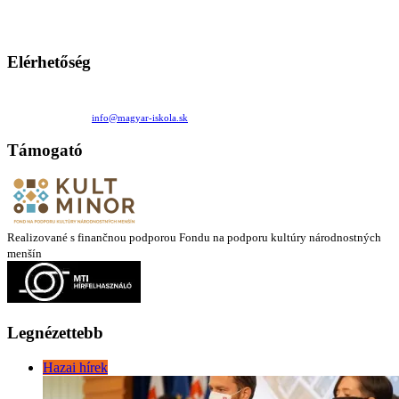
Ezen az oldalon esetenként olyan írások jelennek meg, amelyek a hagyományos iskolafelfogástól eltérő
mintákat népszerűsítenek. Ennek következtében előfordulhat, hogy az idetévedő kiskorú felhasználók
látóköre gyorsabban szélesedik, mint azt a szülők esetleg szeretnék.
Elérhetőség
Családi Kör Egyesület/Združenie rod. kruhov
Medzilaborecká 17, 82101 Bratislava
+421 911 732 190 |
info@magyar-iskola.sk
Támogató
Realizované s finančnou podporou Fondu na podporu kultúry národnostných
menšín
Legnézettebb
Hazai hírek