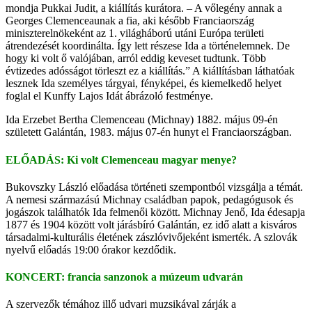
mondja Pukkai Judit, a kiállítás kurátora. – A vőlegény annak a
Georges Clemenceaunak a fia, aki később Franciaország
miniszterelnökeként az 1. világháború utáni Európa területi
átrendezését koordinálta. Így lett részese Ida a történelemnek. De
hogy ki volt ő valójában, arról eddig keveset tudtunk. Több
évtizedes adósságot törleszt ez a kiállítás.” A kiállításban láthatóak
lesznek Ida személyes tárgyai, fényképei, és kiemelkedő helyet
foglal el Kunffy Lajos Idát ábrázoló festménye.
Ida Erzebet Bertha Clemenceau (Michnay) 1882. május 09-én
született Galántán, 1983. május 07-én hunyt el Franciaországban.
ELŐADÁS: Ki volt Clemenceau magyar menye?
Bukovszky László előadása történeti szempontból vizsgálja a témát.
A nemesi származású Michnay családban papok, pedagógusok és
jogászok találhatók Ida felmenői között. Michnay Jenő, Ida édesapja
1877 és 1904 között volt járásbíró Galántán, ez idő alatt a kisváros
társadalmi-kulturális életének zászlóvivőjeként ismerték. A szlovák
nyelvű előadás 19:00 órakor kezdődik.
KONCERT: francia sanzonok a múzeum udvarán
A szervezők témához illő udvari muzsikával zárják a