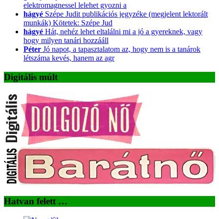
elektromagnessel lelehet gyozni a
hágyé
Szépe Judit publikációs jegyzéke (megjelent lektorált
munkák) Kötetek: Szépe Jud
hágyé
Hát, nehéz lehet eltalálni mi a jó a gyereknek, vagy
hogy milyen tanári hozzááll
Péter
Jó napot, a tapasztalatom az, hogy nem is a tanárok
létszáma kevés, hanem az agr
Digitális múlt
Hatvan felett …