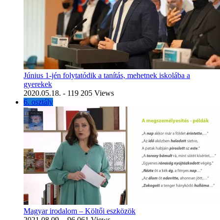
Június 1-jén folytatódik a tanítás, mehetnek iskolába a
gyerekek
2020.05.18.
- 119 205 Views
6. osztály
Magyar irodalom – Költői eszközök
2021.08.09.
- 96 061 Views