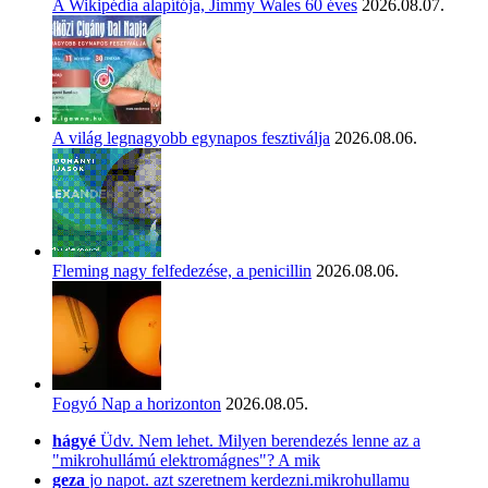
A Wikipédia alapítója, Jimmy Wales 60 éves
2026.08.07.
A világ legnagyobb egynapos fesztiválja
2026.08.06.
Fleming nagy felfedezése, a penicillin
2026.08.06.
Fogyó Nap a horizonton
2026.08.05.
hágyé
Üdv. Nem lehet. Milyen berendezés lenne az a
"mikrohullámú elektromágnes"? A mik
geza
jo napot. azt szeretnem kerdezni.mikrohullamu