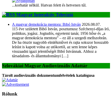
...korhatár nélkül. Hatvan felett és hetvenen túl.
Magyar Interaktív Televízió
A magyar demokrácia mentora: Bibó István
2026.08.07.
115 éve született Bibó István, posztumusz Széchenyi-díjas író,
politikus, jogász. Jogtudós, egyetemi tanár, 1956 hőse és „a
magyar demokrácia mentora” – ez áll a szegedi mellszobrán.
De ha ötször nagyobb elmlékművet és rajta sokszor hosszabb
leírást is kapott volna az utókortól, az sem lenne képes
visszaadni igazi jelentőségét Bibó Istvánnak. Ahhoz a
társadalom- és államtudományi […]
Szlovákiai Magyar Audiovizuális Adattár
Tárolt audiovizuális dokumentumfelvételek katalógusa
Rólunk
A Magyar Iskola a szlovákiai magyar iskolák, tanárok, szülők és
persze a diákok fóruma