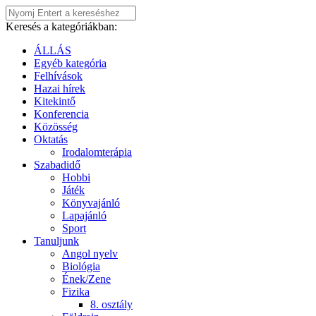
Keresés a kategóriákban:
ÁLLÁS
Egyéb kategória
Felhívások
Hazai hírek
Kitekintő
Konferencia
Közösség
Oktatás
Irodalomterápia
Szabadidő
Hobbi
Játék
Könyvajánló
Lapajánló
Sport
Tanuljunk
Angol nyelv
Biológia
Ének/Zene
Fizika
8. osztály