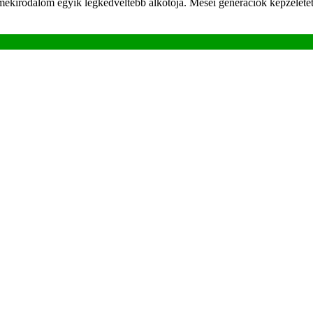
irodalom egyik legkedveltebb alkotója. Meséi generációk képzeletét gaz