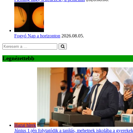
Fogyó Nap a horizonton
2026.08.05.
Legnézettebb
Hazai hírek
Június 1-jén folytatódik a tanítás, mehetnek iskolába a gyereke