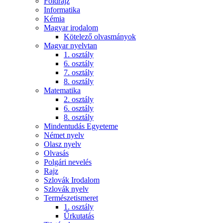
Földrajz
Informatika
Kémia
Magyar irodalom
Kötelező olvasmányok
Magyar nyelvtan
1. osztály
6. osztály
7. osztály
8. osztály
Matematika
2. osztály
6. osztály
8. osztály
Mindentudás Egyeteme
Német nyelv
Olasz nyelv
Olvasás
Polgári nevelés
Rajz
Szlovák Irodalom
Szlovák nyelv
Természetismeret
1. osztály
Űrkutatás