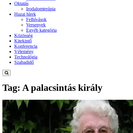
Oktatás
Irodalomterápia
Hazai hírek
Felhívások
Versenyek
Egyéb kategória
Közösség
Kitekintő
Konferencia
Vélemény
Technológia
Szabadidő
Tag: A palacsintás király