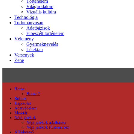
Történelem
Világirodalom
Vizuális kultúra
Technológia
Tudományosan
Adatbázisok
Elbeszélt történelem
Vélemény
Gyermeknevelés
Lélektan
Versenyek
Zene
Home
Home 2
Rólunk
Kapcsolat
Adatvédelem
Mesetár
Népi játékok
Népi játékok adatbázisa
Népi játékok (Csemadok)
Álláskereső