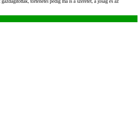
dagították, történetei pedig ma is a szeretet, a jóság és az