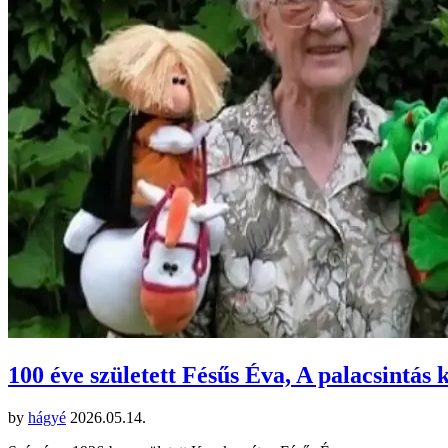
100 éve született Fésűs Éva, A palacsintás k
by
hágyé
2026.05.14.