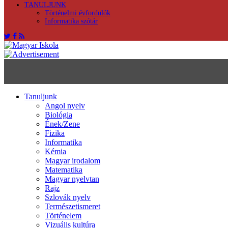
TANULJUNK
Történelmi évfordulók
Informatika szótár
Tanuljunk
Angol nyelv
Biológia
Ének/Zene
Fizika
Informatika
Kémia
Magyar irodalom
Matematika
Magyar nyelvtan
Rajz
Szlovák nyelv
Természetismeret
Történelem
Vizuális kultúra