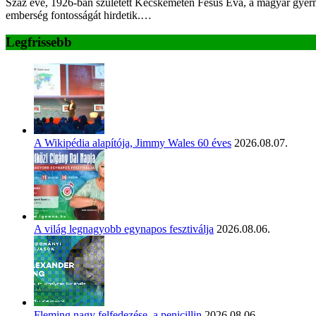
Száz éve, 1926-ban született Kecskeméten Fésűs Éva, a magyar gyermek
emberség fontosságát hirdetik.…
Legfrissebb
A Wikipédia alapítója, Jimmy Wales 60 éves
2026.08.07.
A világ legnagyobb egynapos fesztiválja
2026.08.06.
Fleming nagy felfedezése, a penicillin
2026.08.06.