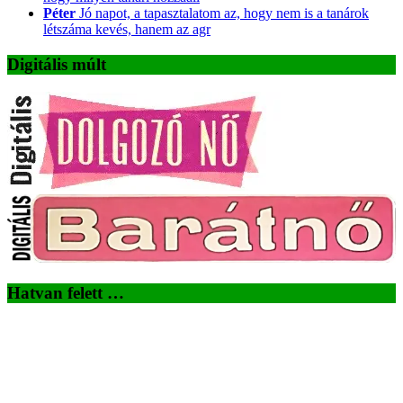
Péter
Jó napot, a tapasztalatom az, hogy nem is a tanárok
létszáma kevés, hanem az agr
Digitális múlt
Hatvan felett …