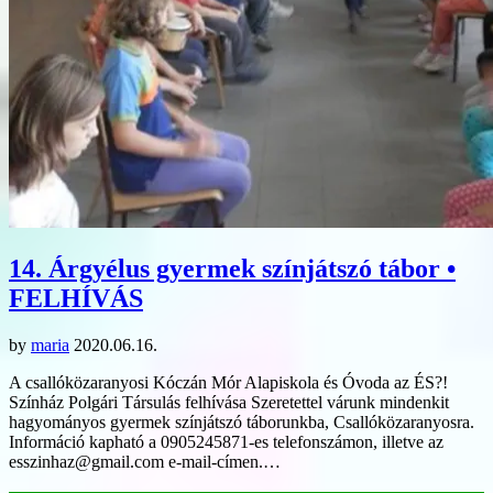
14. Árgyélus gyermek színjátszó tábor •
FELHÍVÁS
by
maria
2020.06.16.
A csallóközaranyosi Kóczán Mór Alapiskola és Óvoda az ÉS?!
Színház Polgári Társulás felhívása Szeretettel várunk mindenkit
hagyományos gyermek színjátszó táborunkba, Csallóközaranyosra.
Információ kapható a 0905245871-es telefonszámon, illetve az
esszinhaz@gmail.com e-mail-címen.…