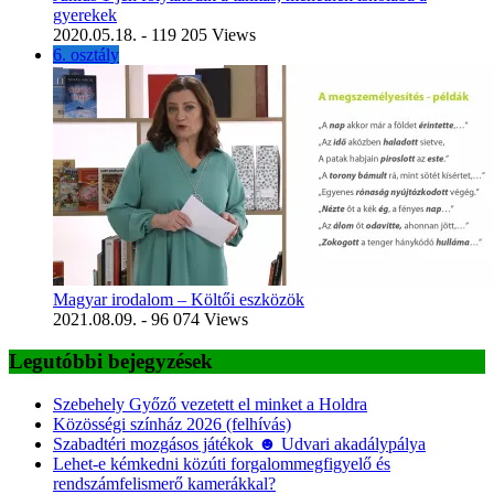
gyerekek
2020.05.18.
- 119 205 Views
6. osztály
Magyar irodalom – Költői eszközök
2021.08.09.
- 96 074 Views
Legutóbbi bejegyzések
Szebehely Győző vezetett el minket a Holdra
Közösségi színház 2026 (felhívás)
Szabadtéri mozgásos játékok ☻ Udvari akadálypálya
Lehet-e kémkedni közúti forgalommegfigyelő és
rendszámfelismerő kamerákkal?