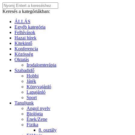
Keresés a kategóriákban:
ÁLLÁS
Egyéb kategória
Felhívások
Hazai hírek
Kitekintő
Konferencia
Közösség
Oktatás
Irodalomterápia
Szabadidő
Hobbi
Játék
Könyvajánló
Lapajánló
Sport
Tanuljunk
Angol nyelv
Biológia
Ének/Zene
Fizika
8. osztály