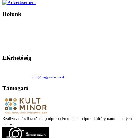
Rólunk
A Magyar Iskola a szlovákiai magyar iskolák, tanárok, szülők és
persze a diákok fóruma
Ezen az oldalon esetenként olyan írások jelennek meg, amelyek a hagyományos iskolafelfogástól eltérő
mintákat népszerűsítenek. Ennek következtében előfordulhat, hogy az idetévedő kiskorú felhasználók
látóköre gyorsabban szélesedik, mint azt a szülők esetleg szeretnék.
Elérhetőség
Családi Kör Egyesület/Združenie rod. kruhov
Medzilaborecká 17, 82101 Bratislava
+421 911 732 190 |
info@magyar-iskola.sk
Támogató
Realizované s finančnou podporou Fondu na podporu kultúry národnostných
menšín