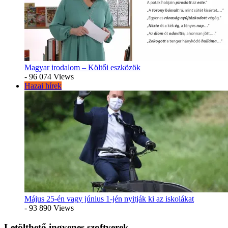
Magyar irodalom – Költői eszközök
- 96 074 Views
Hazai hírek
Május 25-én vagy június 1-jén nyitják ki az iskolákat
- 93 890 Views
Letölthető ingyenes szoftverek