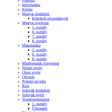
Földrajz
Informatika
Kémia
Magyar irodalom
Kötelező olvasmányok
Magyar nyelvtan
1. osztály
6. osztály
7. osztály
8. osztály
Matematika
2. osztály
6. osztály
8. osztály
Mindentudás Egyeteme
Német nyelv
Olasz nyelv
Olvasás
Polgári nevelés
Rajz
Szlovák Irodalom
Szlovák nyelv
Természetismeret
1. osztály
Űrkutatás