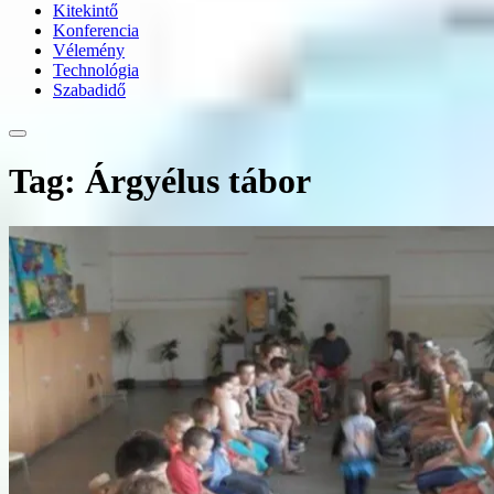
Kitekintő
Konferencia
Vélemény
Technológia
Szabadidő
Tag: Árgyélus tábor