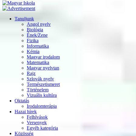
Tanuljunk
Angol nyelv
Biológia
Ének/Zene
Fizika
Informatika
Kémia
Magyar irodalom
Matematika
Magyar nyelvtan
Rajz
Szlovák nyelv
Természetismeret
Történelem
Vizuális kultúra
Oktatás
Irodalomterápia
Hazai hírek
Felhívások
Versenyek
Egyéb kategória
Közösség