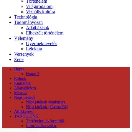
Történelem
Világirodalom
Vizuális kultúra
Technológia
Tudományosan
Adatbázisok
Elbeszélt történelem
Vélemény
Gyermeknevelés
Lélektan
Versenyek
Zene
Home
Home 2
Rólunk
Kapcsolat
Adatvédelem
Mesetár
Népi játékok
Népi játékok adatbázisa
Népi játékok (Csemadok)
Álláskereső
TANULJUNK
Történelmi évfordulók
Informatika szótár