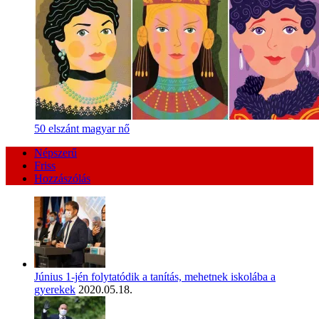
50 elszánt magyar nő
Népszerű
Friss
Hozzászólás
Június 1-jén folytatódik a tanítás, mehetnek iskolába a
gyerekek
2020.05.18.