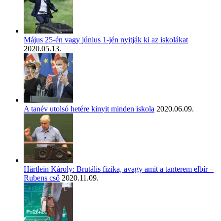
Május 25-én vagy június 1-jén nyitják ki az iskolákat
2020.05.13.
A tanév utolsó hetére kinyit minden iskola
2020.06.09.
Härtlein Károly: Brutális fizika, avagy amit a tanterem elbír –
Rubens cső
2020.11.09.