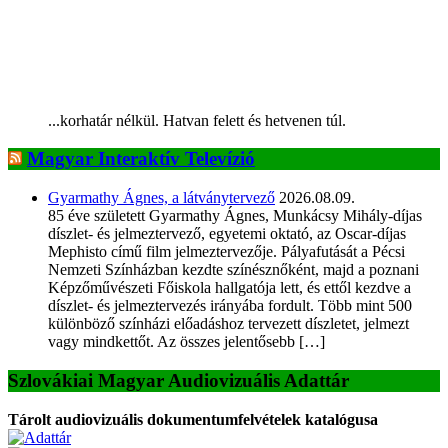
...korhatár nélkül. Hatvan felett és hetvenen túl.
Magyar Interaktív Televízió
Gyarmathy Ágnes, a látványtervező
2026.08.09.
85 éve született Gyarmathy Ágnes, Munkácsy Mihály-díjas
díszlet- és jelmeztervező, egyetemi oktató, az Oscar-díjas
Mephisto című film jelmeztervezője. Pályafutását a Pécsi
Nemzeti Színházban kezdte színésznőként, majd a poznani
Képzőművészeti Főiskola hallgatója lett, és ettől kezdve a
díszlet- és jelmeztervezés irányába fordult. Több mint 500
különböző színházi előadáshoz tervezett díszletet, jelmezt
vagy mindkettőt. Az összes jelentősebb […]
Szlovákiai Magyar Audiovizuális Adattár
Tárolt audiovizuális dokumentumfelvételek katalógusa