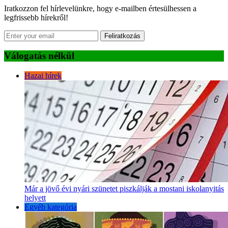
Iratkozzon fel hírlevelünkre, hogy e-mailben értesülhessen a
legfrissebb hírekről!
Feliratkozás
Válogatás nélkül
Hazai hírek
Már a jövő évi nyári szünetet piszkálják a mostani iskolanyitás
helyett
Egyéb kategória