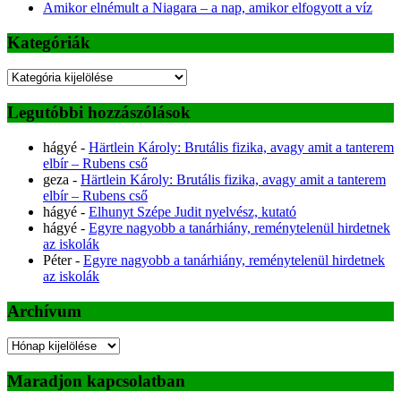
Amikor elnémult a Niagara – a nap, amikor elfogyott a víz
Kategóriák
Kategóriák
Legutóbbi hozzászólások
hágyé
-
Härtlein Károly: Brutális fizika, avagy amit a tanterem
elbír – Rubens cső
geza
-
Härtlein Károly: Brutális fizika, avagy amit a tanterem
elbír – Rubens cső
hágyé
-
Elhunyt Szépe Judit nyelvész, kutató
hágyé
-
Egyre nagyobb a tanárhiány, reménytelenül hirdetnek
az iskolák
Péter
-
Egyre nagyobb a tanárhiány, reménytelenül hirdetnek
az iskolák
Archívum
Archívum
Maradjon kapcsolatban