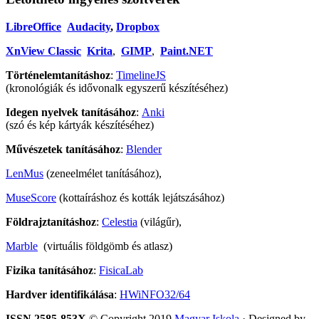
LibreOffice
Audacity
,
Dropbox
XnView Classic
Krita
,
GIMP
,
Paint.NET
Történelemtanításhoz
:
TimelineJS
(kronológiák és idővonalk egyszerű készítéséhez)
Idegen nyelvek tanításához
:
Anki
(szó és kép kártyák készítéséhez)
Művészetek tanításához
:
Blender
LenMus
(zeneelmélet tanításához),
MuseScore
(kottaíráshoz és kották lejátszásához)
Földrajztanításhoz
:
Celestia
(világűr),
Marble
(virtuális földgömb és atlasz)
Fizika tanításához
:
FisicaLab
Hardver identifikálása
:
HWiNFO32/64
ISSN 2585-853X
© Copyright 2019
Magyar Iskola
· Designed by