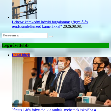
Lehet-e kémkedni közúti forgalommegfigyelő és
rendszámfelismerő kamerákkal?
2026.08.08.
Legnézettebb
Hazai hírek
Június 1-jén folytatódik a tanítás, mehetnek iskolába a