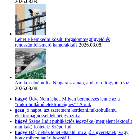
2026.08.09.
Lehet-e kémkedni közúti forgalommegfigyelő és
rendszámfelismerő kamerákkal?
2026.08.08.
Amikor elnémult a Niagara – a nap, amikor elfogyott a víz
2026.08.08.
hágyé
Üdv. Nem lehet. Milyen berendezés lenne az a
"mikrohullámú elektromágnes"? A mik
geza
jo napot. azt szeretnem kerdezni.mikrohullamu
elektromagnessel lelehet gyozni a
hágyé
Szépe Judit publikációs jegyzéke (megjelent lektorált
munkák) Kötetek: Szépe Jud
hágyé
Hát, nehéz lehet eltalálni mi a jó a gyereknek, vagy
hogy milyen tanári hozzááll