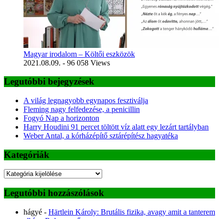
Magyar irodalom – Költői eszközök
2021.08.09.
- 96 058 Views
Legutóbbi bejegyzések
A világ legnagyobb egynapos fesztiválja
Fleming nagy felfedezése, a penicillin
Fogyó Nap a horizonton
Harry Houdini 91 percet töltött víz alatt egy lezárt tartályban
Weber Antal, a kórházépítő sztárépítész hagyatéka
Kategóriák
Kategóriák
Legutóbbi hozzászólások
hágyé
-
Härtlein Károly: Brutális fizika, avagy amit a tanterem