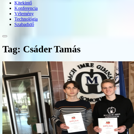
Kitekintő
Konferencia
Vélemény
Technológia
Szabadidő
Tag: Csáder Tamás