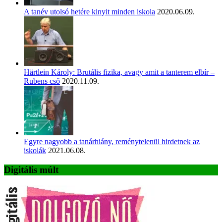
A tanév utolsó hetére kinyit minden iskola
2020.06.09.
Härtlein Károly: Brutális fizika, avagy amit a tanterem elbír –
Rubens cső
2020.11.09.
Egyre nagyobb a tanárhiány, reménytelenül hirdetnek az
iskolák
2021.06.08.
Digitális múlt