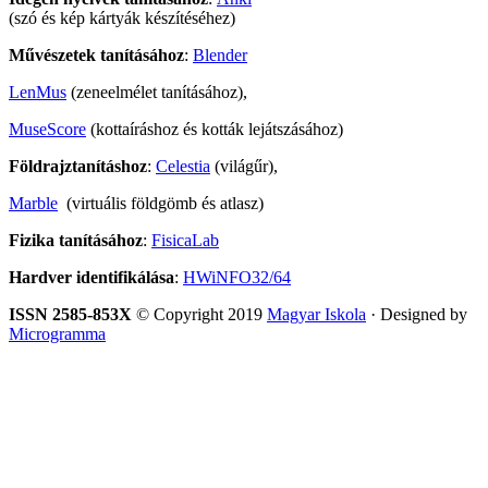
(szó és kép kártyák készítéséhez)
Művészetek tanításához
:
Blender
LenMus
(zeneelmélet tanításához),
MuseScore
(kottaíráshoz és kották lejátszásához)
Földrajztanításhoz
:
Celestia
(világűr),
Marble
(virtuális földgömb és atlasz)
Fizika tanításához
:
FisicaLab
Hardver identifikálása
:
HWiNFO32/64
ISSN 2585-853X
© Copyright 2019
Magyar Iskola
· Designed by
Microgramma