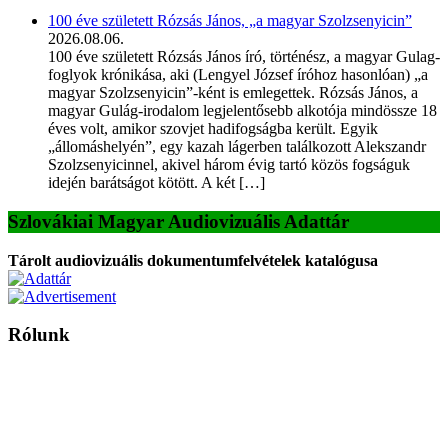
100 éve született Rózsás János, „a magyar Szolzsenyicin”
2026.08.06.
100 éve született Rózsás János író, történész, a magyar Gulag-
foglyok krónikása, aki (Lengyel József íróhoz hasonlóan) „a
magyar Szolzsenyicin”-ként is emlegettek. Rózsás János, a
magyar Gulág-irodalom legjelentősebb alkotója mindössze 18
éves volt, amikor szovjet hadifogságba került. Egyik
„állomáshelyén”, egy kazah lágerben találkozott Alekszandr
Szolzsenyicinnel, akivel három évig tartó közös fogságuk
idején barátságot kötött. A két […]
Szlovákiai Magyar Audiovizuális Adattár
Tárolt audiovizuális dokumentumfelvételek katalógusa
Rólunk
A Magyar Iskola a szlovákiai magyar iskolák, tanárok, szülők és
persze a diákok fóruma
Ezen az oldalon esetenként olyan írások jelennek meg, amelyek a hagyományos iskolafelfogástól eltérő
mintákat népszerűsítenek. Ennek következtében előfordulhat, hogy az idetévedő kiskorú felhasználók
látóköre gyorsabban szélesedik, mint azt a szülők esetleg szeretnék.