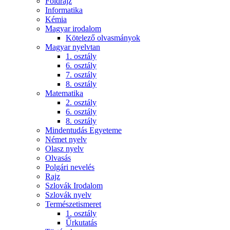
Földrajz
Informatika
Kémia
Magyar irodalom
Kötelező olvasmányok
Magyar nyelvtan
1. osztály
6. osztály
7. osztály
8. osztály
Matematika
2. osztály
6. osztály
8. osztály
Mindentudás Egyeteme
Német nyelv
Olasz nyelv
Olvasás
Polgári nevelés
Rajz
Szlovák Irodalom
Szlovák nyelv
Természetismeret
1. osztály
Űrkutatás