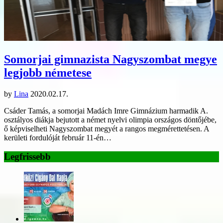
Somorjai gimnazista Nagyszombat megye
legjobb németese
by
Lina
2020.02.17.
Csáder Tamás, a somorjai Madách Imre Gimnázium harmadik A.
osztályos diákja bejutott a német nyelvi olimpia országos döntőjébe,
ő képviselheti Nagyszombat megyét a rangos megmérettetésen. A
kerületi fordulóját február 11-én…
Legfrissebb