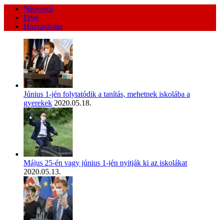
Népszerű
Friss
Hozzászólás
Június 1-jén folytatódik a tanítás, mehetnek iskolába a
gyerekek
2020.05.18.
Május 25-én vagy június 1-jén nyitják ki az iskolákat
2020.05.13.