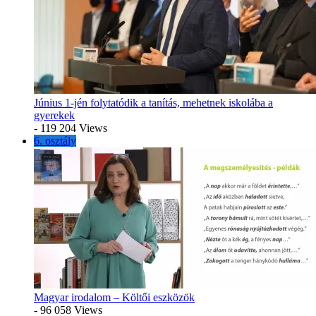
Június 1-jén folytatódik a tanítás, mehetnek iskolába a
gyerekek
- 119 204 Views
6. osztály
Magyar irodalom – Költői eszközök
- 96 058 Views