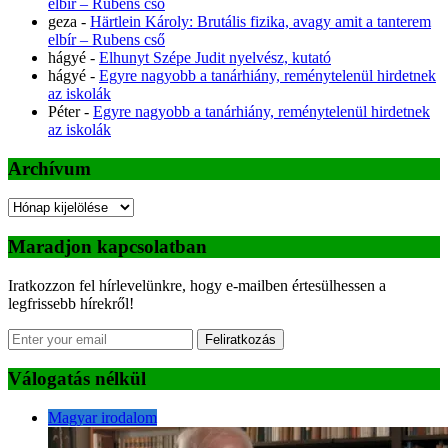
elbír – Rubens cső
geza
-
Härtlein Károly: Brutális fizika, avagy amit a tanterem
elbír – Rubens cső
hágyé
-
Elhunyt Szépe Judit nyelvész, kutató
hágyé
-
Egyre nagyobb a tanárhiány, reménytelenül hirdetnek
az iskolák
Péter
-
Egyre nagyobb a tanárhiány, reménytelenül hirdetnek
az iskolák
Archívum
Archívum
Maradjon kapcsolatban
Iratkozzon fel hírlevelünkre, hogy e-mailben értesülhessen a
legfrissebb hírekről!
Feliratkozás
Válogatás nélkül
Magyar irodalom