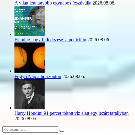
A világ legnagyobb egynapos fesztiválja
2026.08.06.
Fleming nagy felfedezése, a penicillin
2026.08.06.
Fogyó Nap a horizonton
2026.08.05.
Harry Houdini 91 percet töltött víz alatt egy lezárt tartályban
2026.08.05.