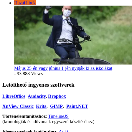
Hazai hírek
Május 25-én vagy június 1-jén nyitják ki az iskolákat
- 93 888 Views
Letölthető ingyenes szoftverek
LibreOffice
Audacity
,
Dropbox
XnView Classic
Krita
,
GIMP
,
Paint.NET
Történelemtanításhoz
:
TimelineJS
(kronológiák és idővonalk egyszerű készítéséhez)
Idegen nyelvek tanításához
:
Anki