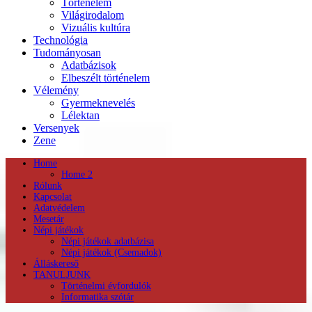
Történelem
Világirodalom
Vizuális kultúra
Technológia
Tudományosan
Adatbázisok
Elbeszélt történelem
Vélemény
Gyermeknevelés
Lélektan
Versenyek
Zene
Home
Home 2
Rólunk
Kapcsolat
Adatvédelem
Mesetár
Népi játékok
Népi játékok adatbázisa
Népi játékok (Csemadok)
Álláskereső
TANULJUNK
Történelmi évfordulók
Informatika szótár