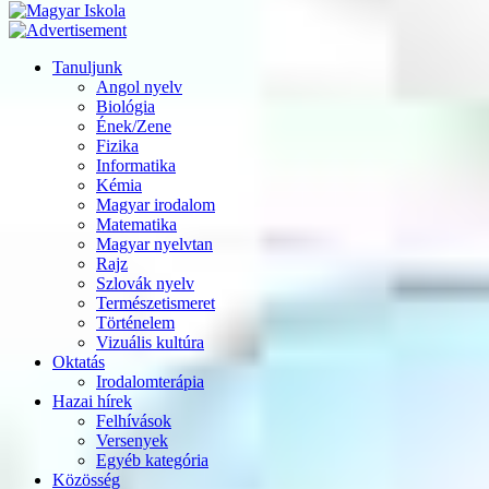
Tanuljunk
Angol nyelv
Biológia
Ének/Zene
Fizika
Informatika
Kémia
Magyar irodalom
Matematika
Magyar nyelvtan
Rajz
Szlovák nyelv
Természetismeret
Történelem
Vizuális kultúra
Oktatás
Irodalomterápia
Hazai hírek
Felhívások
Versenyek
Egyéb kategória
Közösség