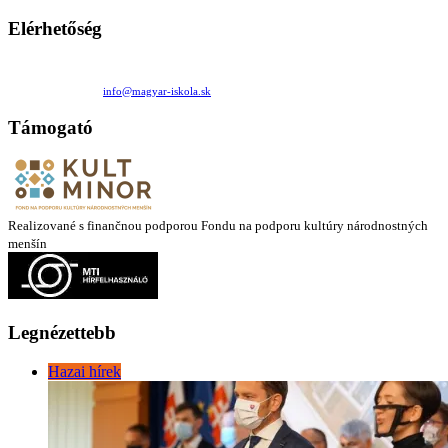
Elérhetőség
Családi Kör Egyesület/Združenie rod. kruhov
Medzilaborecká 17, 82101 Bratislava
+421 911 732 190 |
info@magyar-iskola.sk
Támogató
Realizované s finančnou podporou Fondu na podporu kultúry národnostných
menšín
Legnézettebb
Hazai hírek