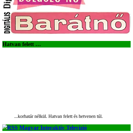
Hatvan felett …
...korhatár nélkül. Hatvan felett és hetvenen túl.
Magyar Interaktív Televízió