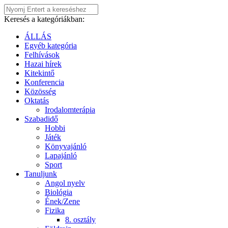
Keresés a kategóriákban:
ÁLLÁS
Egyéb kategória
Felhívások
Hazai hírek
Kitekintő
Konferencia
Közösség
Oktatás
Irodalomterápia
Szabadidő
Hobbi
Játék
Könyvajánló
Lapajánló
Sport
Tanuljunk
Angol nyelv
Biológia
Ének/Zene
Fizika
8. osztály