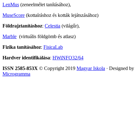
LenMus
(zeneelmélet tanításához),
MuseScore
(kottaíráshoz és kották lejátszásához)
Földrajztanításhoz
:
Celestia
(világűr),
Marble
(virtuális földgömb és atlasz)
Fizika tanításához
:
FisicaLab
Hardver identifikálása
:
HWiNFO32/64
ISSN 2585-853X
© Copyright 2019
Magyar Iskola
· Designed by
Microgramma