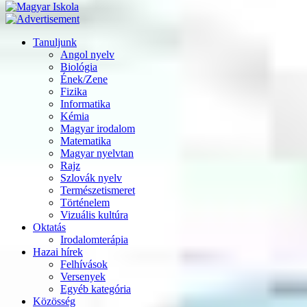
Tanuljunk
Angol nyelv
Biológia
Ének/Zene
Fizika
Informatika
Kémia
Magyar irodalom
Matematika
Magyar nyelvtan
Rajz
Szlovák nyelv
Természetismeret
Történelem
Vizuális kultúra
Oktatás
Irodalomterápia
Hazai hírek
Felhívások
Versenyek
Egyéb kategória
Közösség