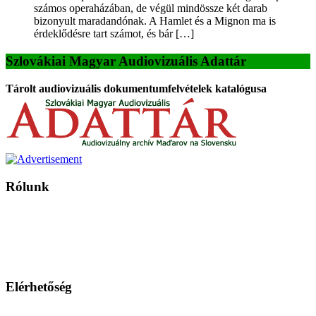
számos operaházában, de végül mindössze két darab
bizonyult maradandónak. A Hamlet és a Mignon ma is
érdeklődésre tart számot, és bár […]
Szlovákiai Magyar Audiovizuális Adattár
Tárolt audiovizuális dokumentumfelvételek katalógusa
Rólunk
A Magyar Iskola a szlovákiai magyar iskolák, tanárok, szülők és
persze a diákok fóruma
Ezen az oldalon esetenként olyan írások jelennek meg, amelyek a hagyományos iskolafelfogástól eltérő
mintákat népszerűsítenek. Ennek következtében előfordulhat, hogy az idetévedő kiskorú felhasználók
látóköre gyorsabban szélesedik, mint azt a szülők esetleg szeretnék.
Elérhetőség
Családi Kör Egyesület/Združenie rod. kruhov