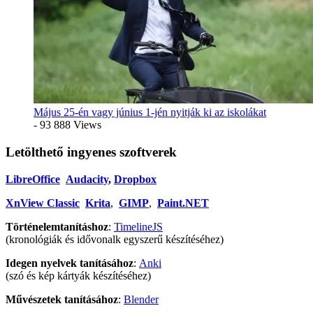
Május 25-én vagy június 1-jén nyitják ki az iskolákat
- 93 888 Views
Letölthető ingyenes szoftverek
LibreOffice
Audacity
,
Dropbox
XnView Classic
Krita
,
GIMP
,
Paint.NET
Történelemtanításhoz
:
TimelineJS
(kronológiák és idővonalk egyszerű készítéséhez)
Idegen nyelvek tanításához
:
Anki
(szó és kép kártyák készítéséhez)
Művészetek tanításához
:
Blender