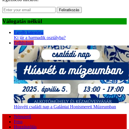
Feliratkozás
Válogatás nélkül
Egyéb kategória
Ki jár a harmadik osztályba?
Felhívások
Húsvéti családi nap a Galántai Honismereti Múzeumban
Népszerű
Friss
Hozzászólás