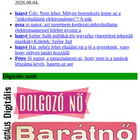
2026.08.04.
hágyé
Üdv. Nem lehet. Milyen berendezés lenne az a
"mikrohullámú elektromágnes"? A mik
geza
jo napot. azt szeretnem kerdezni.mikrohullamu
elektromagnessel lelehet gyozni a
hágyé
Szépe Judit publikációs jegyzéke (megjelent lektorált
munkák) Kötetek: Szépe Jud
hágyé
Hát, nehéz lehet eltalálni mi a jó a gyereknek, vagy
hogy milyen tanári hozzááll
Péter
Jó napot, a tapasztalatom az, hogy nem is a tanárok
létszáma kevés, hanem az agr
Digitális múlt