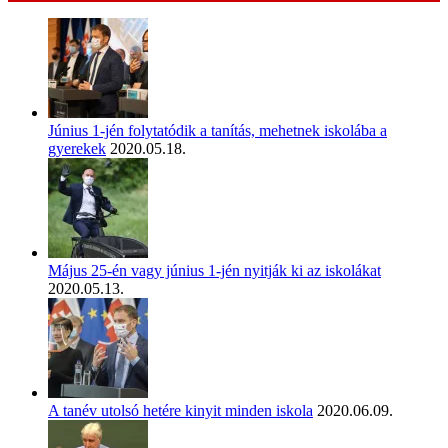
Június 1-jén folytatódik a tanítás, mehetnek iskolába a
gyerekek
2020.05.18.
Május 25-én vagy június 1-jén nyitják ki az iskolákat
2020.05.13.
A tanév utolsó hetére kinyit minden iskola
2020.06.09.