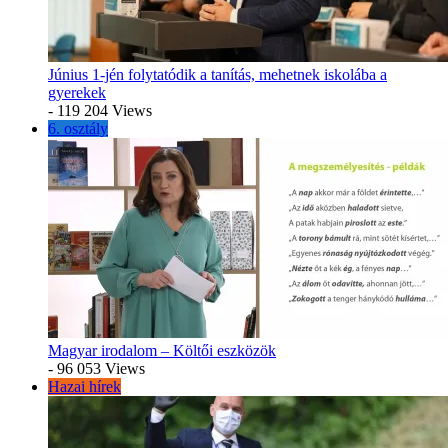
Június 1-jén folytatódik a tanítás, mehetnek iskolába a
gyerekek
- 119 204 Views
6. osztály
Magyar irodalom – Költői eszközök
- 96 053 Views
Hazai hírek