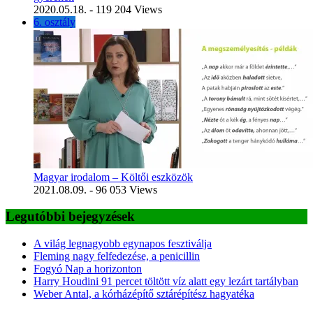
2020.05.18.
- 119 204 Views
6. osztály
Magyar irodalom – Költői eszközök
2021.08.09.
- 96 053 Views
Legutóbbi bejegyzések
A világ legnagyobb egynapos fesztiválja
Fleming nagy felfedezése, a penicillin
Fogyó Nap a horizonton
Harry Houdini 91 percet töltött víz alatt egy lezárt tartályban
Weber Antal, a kórházépítő sztárépítész hagyatéka