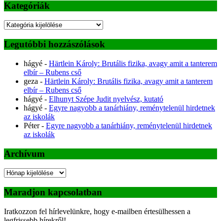
Kategóriák
Kategóriák
Legutóbbi hozzászólások
hágyé
-
Härtlein Károly: Brutális fizika, avagy amit a tanterem
elbír – Rubens cső
geza
-
Härtlein Károly: Brutális fizika, avagy amit a tanterem
elbír – Rubens cső
hágyé
-
Elhunyt Szépe Judit nyelvész, kutató
hágyé
-
Egyre nagyobb a tanárhiány, reménytelenül hirdetnek
az iskolák
Péter
-
Egyre nagyobb a tanárhiány, reménytelenül hirdetnek
az iskolák
Archívum
Archívum
Maradjon kapcsolatban
Iratkozzon fel hírlevelünkre, hogy e-mailben értesülhessen a
legfrissebb hírekről!