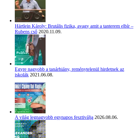
Härtlein Károly: Brutális fizika, avagy amit a tanterem elbír –
Rubens cső
2020.11.09.
Egyre nagyobb a tanárhiány, reménytelenül hirdetnek az
iskolák
2021.06.08.
A világ legnagyobb egynapos fesztiválja
2026.08.06.