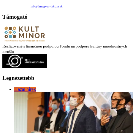
Medzilaborecká 17, 82101 Bratislava
+421 911 732 190 |
info@magyar-iskola.sk
Támogató
Realizované s finančnou podporou Fondu na podporu kultúry národnostných
menšín
Legnézettebb
Hazai hírek