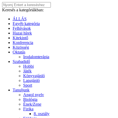
Keresés a kategóriákban:
ÁLLÁS
Egyéb kategória
Felhívások
Hazai hírek
Kitekintő
Konferencia
Közösség
Oktatás
Irodalomterápia
Szabadidő
Hobbi
Játék
Könyvajánló
Lapajánló
Sport
Tanuljunk
Angol nyelv
Biológia
Ének/Zene
Fizika
8. osztály