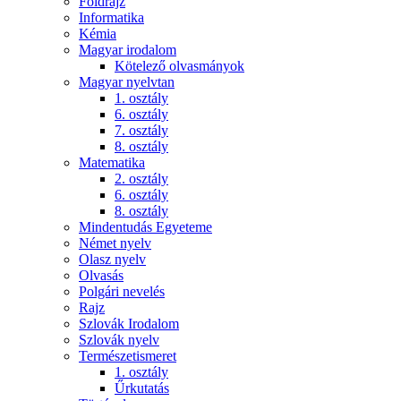
Földrajz
Informatika
Kémia
Magyar irodalom
Kötelező olvasmányok
Magyar nyelvtan
1. osztály
6. osztály
7. osztály
8. osztály
Matematika
2. osztály
6. osztály
8. osztály
Mindentudás Egyeteme
Német nyelv
Olasz nyelv
Olvasás
Polgári nevelés
Rajz
Szlovák Irodalom
Szlovák nyelv
Természetismeret
1. osztály
Űrkutatás