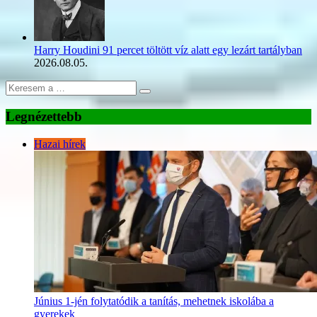
Harry Houdini 91 percet töltött víz alatt egy lezárt tartályban
2026.08.05.
Legnézettebb
Hazai hírek
Június 1-jén folytatódik a tanítás, mehetnek iskolába a
gyerekek