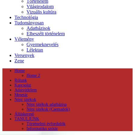
Történelem
Világirodalom
Vizuális kultúra
Technológia
Tudományosan
Adatbázisok
Elbeszélt történelem
Vélemény
Gyermeknevelés
Lélektan
Versenyek
Zene
Home
Home 2
Rólunk
Kapcsolat
Adatvédelem
Mesetár
Népi játékok
Népi játékok adatbázisa
Népi játékok (Csemadok)
Álláskereső
TANULJUNK
Történelmi évfordulók
Informatika szótár