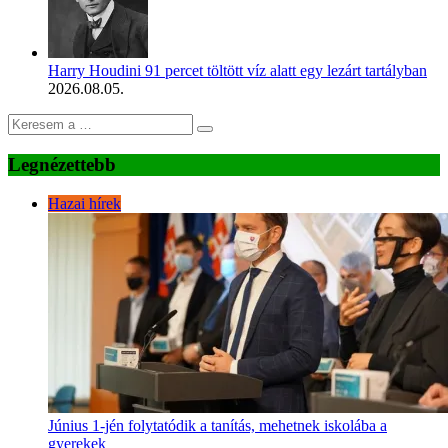
Harry Houdini 91 percet töltött víz alatt egy lezárt tartályban
2026.08.05.
Legnézettebb
Hazai hírek
Június 1-jén folytatódik a tanítás, mehetnek iskolába a
gyerekek