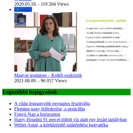
2020.05.18.
- 119 204 Views
6. osztály
Magyar irodalom – Költői eszközök
2021.08.09.
- 96 057 Views
Legutóbbi bejegyzések
A világ legnagyobb egynapos fesztiválja
Fleming nagy felfedezése, a penicillin
Fogyó Nap a horizonton
Harry Houdini 91 percet töltött víz alatt egy lezárt tartályban
Weber Antal, a kórházépítő sztárépítész hagyatéka