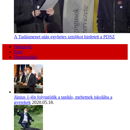
A Tudásmenet után egyhetes sztrájkot hirdetett a PDSZ
Népszerű
Friss
Hozzászólás
Június 1-jén folytatódik a tanítás, mehetnek iskolába a
gyerekek
2020.05.18.