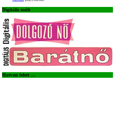
Digitális múlt
Hatvan felett …