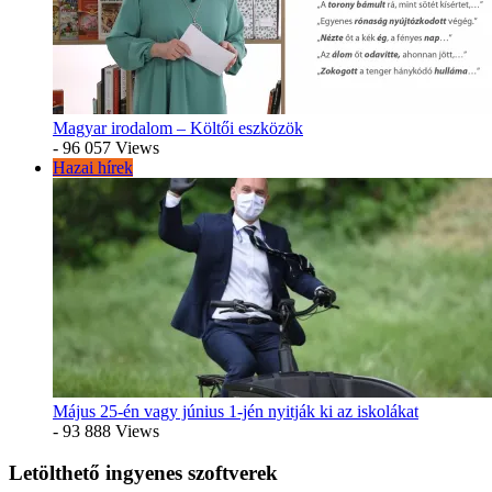
Magyar irodalom – Költői eszközök
- 96 057 Views
Hazai hírek
Május 25-én vagy június 1-jén nyitják ki az iskolákat
- 93 888 Views
Letölthető ingyenes szoftverek