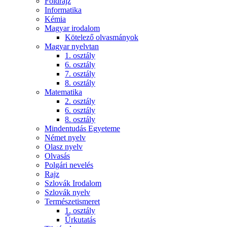
Földrajz
Informatika
Kémia
Magyar irodalom
Kötelező olvasmányok
Magyar nyelvtan
1. osztály
6. osztály
7. osztály
8. osztály
Matematika
2. osztály
6. osztály
8. osztály
Mindentudás Egyeteme
Német nyelv
Olasz nyelv
Olvasás
Polgári nevelés
Rajz
Szlovák Irodalom
Szlovák nyelv
Természetismeret
1. osztály
Űrkutatás