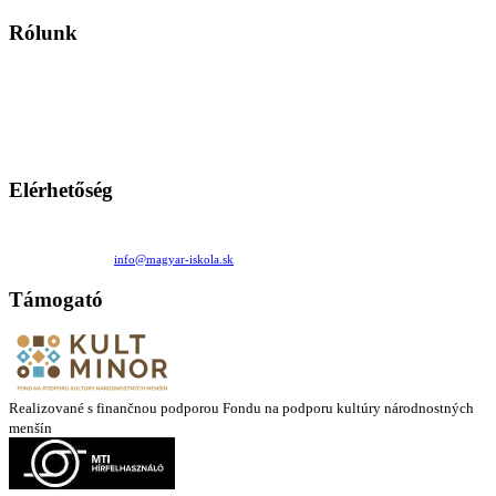
Rólunk
A Magyar Iskola a szlovákiai magyar iskolák, tanárok, szülők és
persze a diákok fóruma
Ezen az oldalon esetenként olyan írások jelennek meg, amelyek a hagyományos iskolafelfogástól eltérő
mintákat népszerűsítenek. Ennek következtében előfordulhat, hogy az idetévedő kiskorú felhasználók
látóköre gyorsabban szélesedik, mint azt a szülők esetleg szeretnék.
Elérhetőség
Családi Kör Egyesület/Združenie rod. kruhov
Medzilaborecká 17, 82101 Bratislava
+421 911 732 190 |
info@magyar-iskola.sk
Támogató
Realizované s finančnou podporou Fondu na podporu kultúry národnostných
menšín