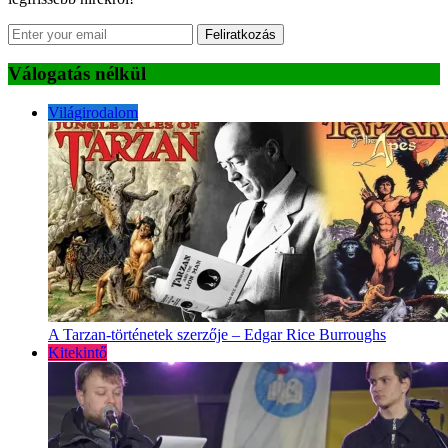
Feliratkozás
Válogatás nélkül
Világirodalom
A Tarzan-történetek szerzője – Edgar Rice Burroughs
Kitekintő