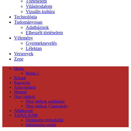
Történelem
Világirodalom
Vizuális kultúra
Technológia
Tudományosan
Adatbázisok
Elbeszélt történelem
Vélemény
Gyermeknevelés
Lélektan
Versenyek
Zene
Home
Home 2
Rólunk
Kapcsolat
Adatvédelem
Mesetár
Népi játékok
Népi játékok adatbázisa
Népi játékok (Csemadok)
Álláskereső
TANULJUNK
Történelmi évfordulók
Informatika szótár