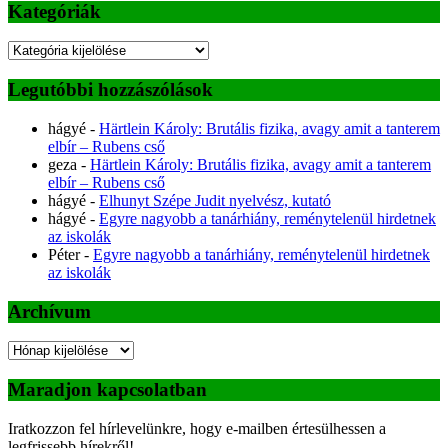
Kategóriák
Kategóriák
Legutóbbi hozzászólások
hágyé
-
Härtlein Károly: Brutális fizika, avagy amit a tanterem
elbír – Rubens cső
geza
-
Härtlein Károly: Brutális fizika, avagy amit a tanterem
elbír – Rubens cső
hágyé
-
Elhunyt Szépe Judit nyelvész, kutató
hágyé
-
Egyre nagyobb a tanárhiány, reménytelenül hirdetnek
az iskolák
Péter
-
Egyre nagyobb a tanárhiány, reménytelenül hirdetnek
az iskolák
Archívum
Archívum
Maradjon kapcsolatban
Iratkozzon fel hírlevelünkre, hogy e-mailben értesülhessen a
legfrissebb hírekről!