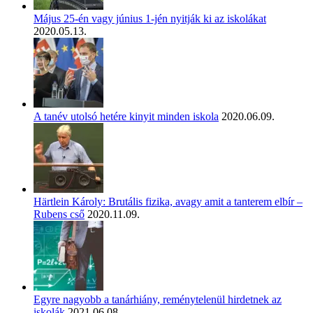
Május 25-én vagy június 1-jén nyitják ki az iskolákat
2020.05.13.
A tanév utolsó hetére kinyit minden iskola
2020.06.09.
Härtlein Károly: Brutális fizika, avagy amit a tanterem elbír –
Rubens cső
2020.11.09.
Egyre nagyobb a tanárhiány, reménytelenül hirdetnek az
iskolák
2021.06.08.