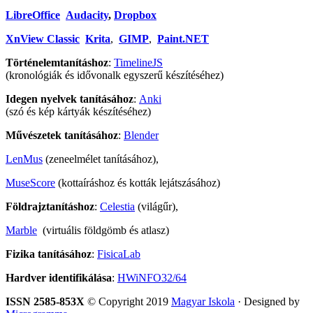
LibreOffice
Audacity
,
Dropbox
XnView Classic
Krita
,
GIMP
,
Paint.NET
Történelemtanításhoz
:
TimelineJS
(kronológiák és idővonalk egyszerű készítéséhez)
Idegen nyelvek tanításához
:
Anki
(szó és kép kártyák készítéséhez)
Művészetek tanításához
:
Blender
LenMus
(zeneelmélet tanításához),
MuseScore
(kottaíráshoz és kották lejátszásához)
Földrajztanításhoz
:
Celestia
(világűr),
Marble
(virtuális földgömb és atlasz)
Fizika tanításához
:
FisicaLab
Hardver identifikálása
:
HWiNFO32/64
ISSN 2585-853X
© Copyright 2019
Magyar Iskola
· Designed by