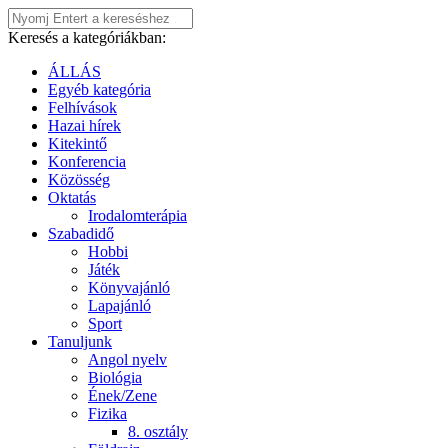
Keresés a kategóriákban:
ÁLLÁS
Egyéb kategória
Felhívások
Hazai hírek
Kitekintő
Konferencia
Közösség
Oktatás
Irodalomterápia
Szabadidő
Hobbi
Játék
Könyvajánló
Lapajánló
Sport
Tanuljunk
Angol nyelv
Biológia
Ének/Zene
Fizika
8. osztály