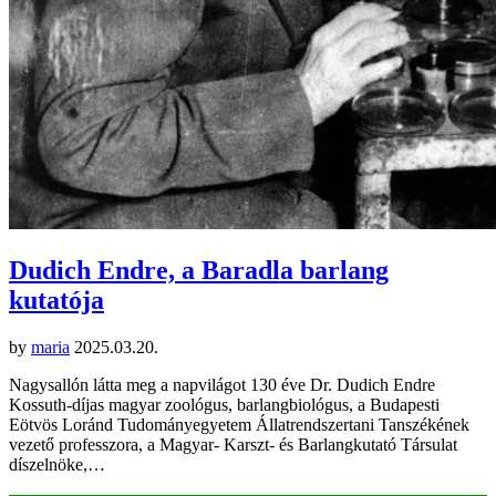
Dudich Endre, a Baradla barlang
kutatója
by
maria
2025.03.20.
Nagysallón látta meg a napvilágot 130 éve Dr. Dudich Endre
Kossuth-díjas magyar zoológus, barlangbiológus, a Budapesti
Eötvös Loránd Tudományegyetem Állatrendszertani Tanszékének
vezető professzora, a Magyar- Karszt- és Barlangkutató Társulat
díszelnöke,…