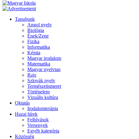
Tanuljunk
Angol nyelv
Biológia
Ének/Zene
Fizika
Informatika
Kémia
Magyar irodalom
Matematika
Magyar nyelvtan
Rajz
Szlovák nyelv
Természetismeret
Történelem
Vizuális kultúra
Oktatás
Irodalomterápia
Hazai hírek
Felhívások
Versenyek
Egyéb kategória
Közösség