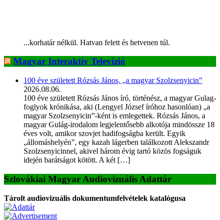
...korhatár nélkül. Hatvan felett és hetvenen túl.
Magyar Interaktív Televízió
100 éve született Rózsás János, „a magyar Szolzsenyicin”
2026.08.06.
100 éve született Rózsás János író, történész, a magyar Gulag-
foglyok krónikása, aki (Lengyel József íróhoz hasonlóan) „a
magyar Szolzsenyicin”-ként is emlegettek. Rózsás János, a
magyar Gulág-irodalom legjelentősebb alkotója mindössze 18
éves volt, amikor szovjet hadifogságba került. Egyik
„állomáshelyén”, egy kazah lágerben találkozott Alekszandr
Szolzsenyicinnel, akivel három évig tartó közös fogságuk
idején barátságot kötött. A két […]
Szlovákiai Magyar Audiovizuális Adattár
Tárolt audiovizuális dokumentumfelvételek katalógusa