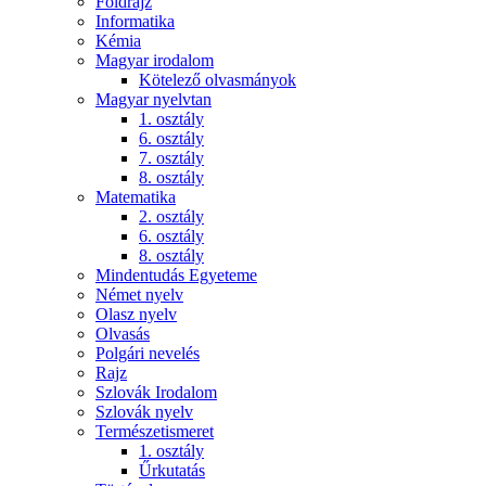
Földrajz
Informatika
Kémia
Magyar irodalom
Kötelező olvasmányok
Magyar nyelvtan
1. osztály
6. osztály
7. osztály
8. osztály
Matematika
2. osztály
6. osztály
8. osztály
Mindentudás Egyeteme
Német nyelv
Olasz nyelv
Olvasás
Polgári nevelés
Rajz
Szlovák Irodalom
Szlovák nyelv
Természetismeret
1. osztály
Űrkutatás