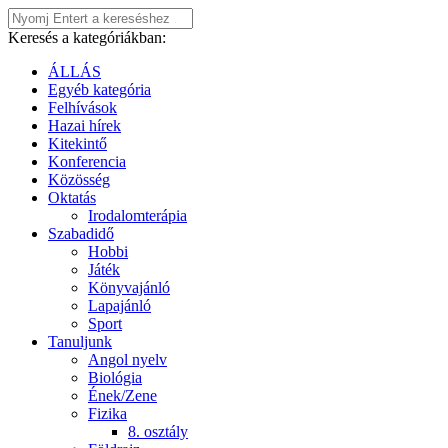
Keresés a kategóriákban:
ÁLLÁS
Egyéb kategória
Felhívások
Hazai hírek
Kitekintő
Konferencia
Közösség
Oktatás
Irodalomterápia
Szabadidő
Hobbi
Játék
Könyvajánló
Lapajánló
Sport
Tanuljunk
Angol nyelv
Biológia
Ének/Zene
Fizika
8. osztály