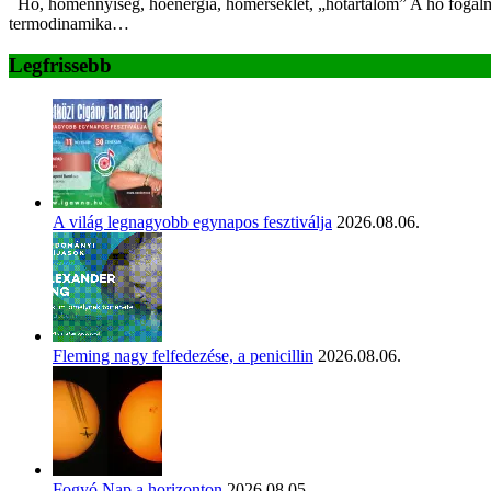
Hő, hőmennyiség, hőenergia, hőmérséklet, „hőtartalom” A hő fogalma a
termodinamika…
Legfrissebb
A világ legnagyobb egynapos fesztiválja
2026.08.06.
Fleming nagy felfedezése, a penicillin
2026.08.06.
Fogyó Nap a horizonton
2026.08.05.