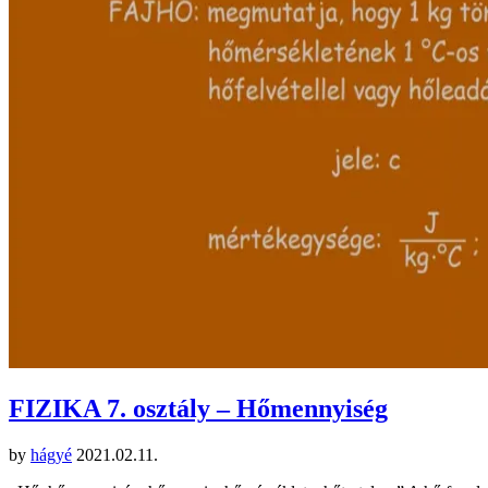
FIZIKA 7. osztály – Hőmennyiség
by
hágyé
2021.02.11.