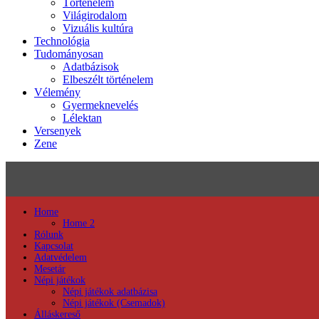
Történelem
Világirodalom
Vizuális kultúra
Technológia
Tudományosan
Adatbázisok
Elbeszélt történelem
Vélemény
Gyermeknevelés
Lélektan
Versenyek
Zene
Home
Home 2
Rólunk
Kapcsolat
Adatvédelem
Mesetár
Népi játékok
Népi játékok adatbázisa
Népi játékok (Csemadok)
Álláskereső