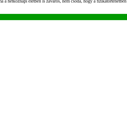
 hétköznapi életben is zavaros, nem csoda, hogy a fizikatörténetben is