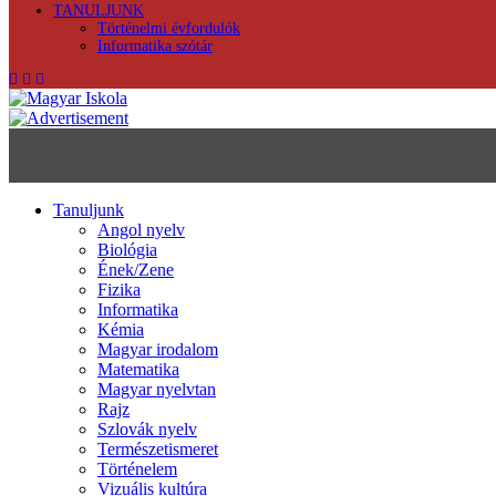
TANULJUNK
Történelmi évfordulók
Informatika szótár
Tanuljunk
Angol nyelv
Biológia
Ének/Zene
Fizika
Informatika
Kémia
Magyar irodalom
Matematika
Magyar nyelvtan
Rajz
Szlovák nyelv
Természetismeret
Történelem
Vizuális kultúra