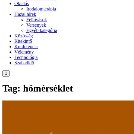
Oktatás
Irodalomterápia
Hazai hírek
Felhívások
Versenyek
Egyéb kategória
Közösség
Kitekintő
Konferencia
Vélemény
Technológia
Szabadidő
Tag: hőmérséklet