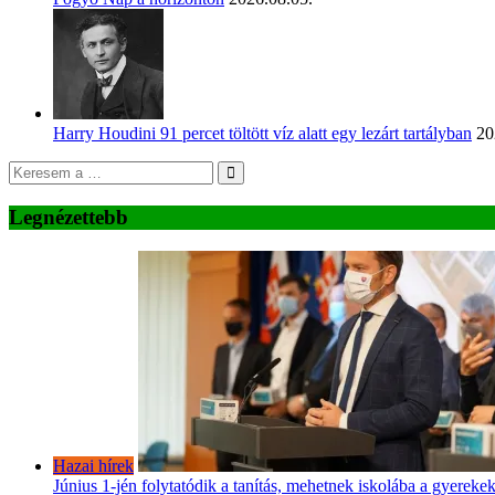
Harry Houdini 91 percet töltött víz alatt egy lezárt tartályban
20
Legnézettebb
Hazai hírek
Június 1-jén folytatódik a tanítás, mehetnek iskolába a gyereke