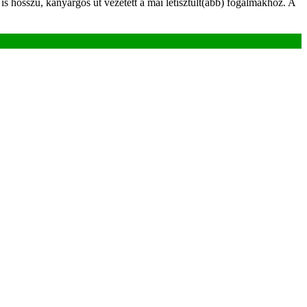
 hosszú, kanyargós út vezetett a mai letisztult(abb) fogalmakhoz. A