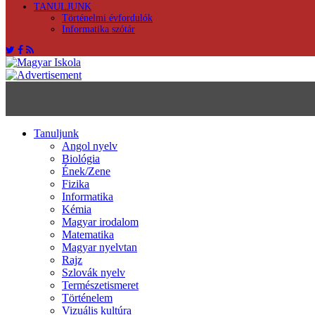
TANULJUNK
Történelmi évfordulók
Informatika szótár
Tanuljunk
Angol nyelv
Biológia
Ének/Zene
Fizika
Informatika
Kémia
Magyar irodalom
Matematika
Magyar nyelvtan
Rajz
Szlovák nyelv
Természetismeret
Történelem
Vizuális kultúra