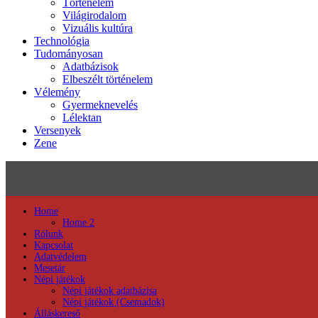
Történelem
Világirodalom
Vizuális kultúra
Technológia
Tudományosan
Adatbázisok
Elbeszélt történelem
Vélemény
Gyermeknevelés
Lélektan
Versenyek
Zene
Home
Home 2
Rólunk
Kapcsolat
Adatvédelem
Mesetár
Népi játékok
Népi játékok adatbázisa
Népi játékok (Csemadok)
Álláskereső