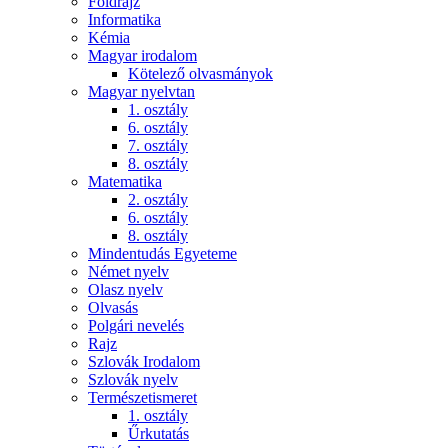
Földrajz
Informatika
Kémia
Magyar irodalom
Kötelező olvasmányok
Magyar nyelvtan
1. osztály
6. osztály
7. osztály
8. osztály
Matematika
2. osztály
6. osztály
8. osztály
Mindentudás Egyeteme
Német nyelv
Olasz nyelv
Olvasás
Polgári nevelés
Rajz
Szlovák Irodalom
Szlovák nyelv
Természetismeret
1. osztály
Űrkutatás