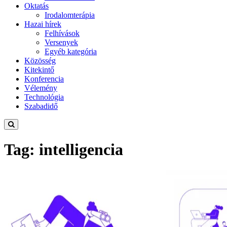
Oktatás
Irodalomterápia
Hazai hírek
Felhívások
Versenyek
Egyéb kategória
Közösség
Kitekintő
Konferencia
Vélemény
Technológia
Szabadidő
Tag: intelligencia