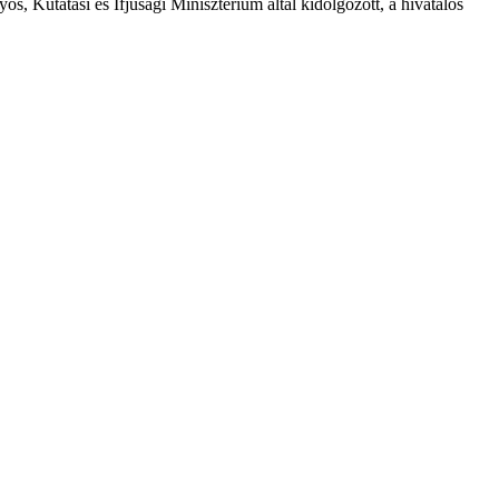
os, Kutatási és Ifjúsági Minisztérium által kidolgozott, a hivatalos