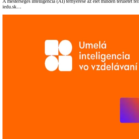
A mesterséges intelligencia (AI) térnyerése az élet minden területét fe
iedu.sk…