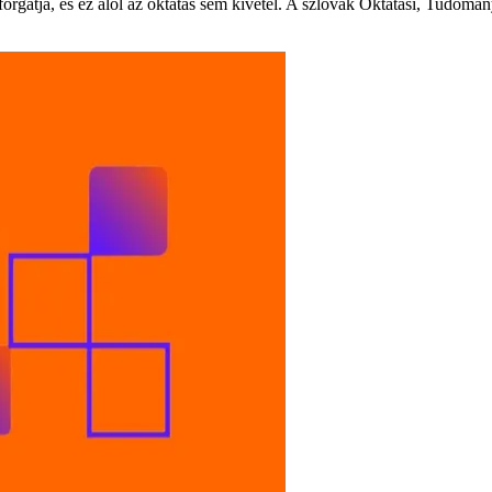
lforgatja, és ez alól az oktatás sem kivétel. A szlovák Oktatási, Tudomány