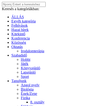
Keresés a kategóriákban:
ÁLLÁS
Egyéb kategória
Felhívások
Hazai hírek
Kitekintő
Konferencia
Közösség
Oktatás
Irodalomterápia
Szabadidő
Hobbi
Játék
Könyvajánló
Lapajánló
Sport
Tanuljunk
Angol nyelv
Biológia
Ének/Zene
Fizika
8. osztály