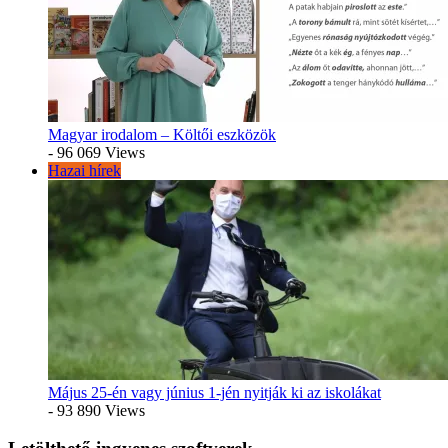
Magyar irodalom – Költői eszközök
- 96 069 Views
Hazai hírek
Május 25-én vagy június 1-jén nyitják ki az iskolákat
- 93 890 Views