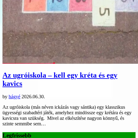
Az ugróiskola – kell egy kréta és egy
kavics
by
hágyé
2026.06.30.
Az ugróiskola (más néven ickázás vagy sántika) egy klasszikus
ügyességi szabadtéri játék, amelyhez mindössze egy krétára és egy
kavicsra van szükség. Mivel az elkészítése nagyon könnyű, és
szinte semmibe sem…
Legfrissebb