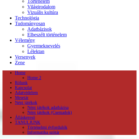
Történelem
Világirodalom
Vizuális kultúra
Technológia
Tudományosan
Adatbázisok
Elbeszélt történelem
Vélemény
Gyermeknevelés
Lélektan
Versenyek
Zene
Home
Home 2
Rólunk
Kapcsolat
Adatvédelem
Mesetár
Népi játékok
Népi játékok adatbázisa
Népi játékok (Csemadok)
Álláskereső
TANULJUNK
Történelmi évfordulók
Informatika szótár