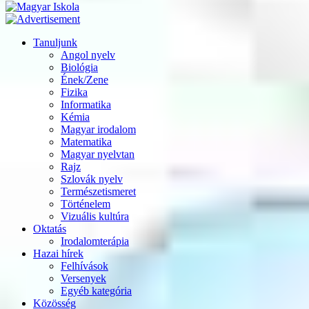
Tanuljunk
Angol nyelv
Biológia
Ének/Zene
Fizika
Informatika
Kémia
Magyar irodalom
Matematika
Magyar nyelvtan
Rajz
Szlovák nyelv
Természetismeret
Történelem
Vizuális kultúra
Oktatás
Irodalomterápia
Hazai hírek
Felhívások
Versenyek
Egyéb kategória
Közösség