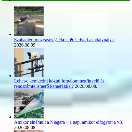
Szabadtéri mozgásos játékok ☻ Udvari akadálypálya
2026.08.09.
Lehet-e kémkedni közúti forgalommegfigyelő és
rendszámfelismerő kamerákkal?
2026.08.08.
Amikor elnémult a Niagara – a nap, amikor elfogyott a víz
2026.08.08.