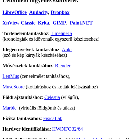
Letölthető ingyenes szoftverek
LibreOffice
Audacity
,
Dropbox
XnView Classic
Krita
,
GIMP
,
Paint.NET
Történelemtanításhoz
:
TimelineJS
(kronológiák és idővonalk egyszerű készítéséhez)
Idegen nyelvek tanításához
:
Anki
(szó és kép kártyák készítéséhez)
Művészetek tanításához
:
Blender
LenMus
(zeneelmélet tanításához),
MuseScore
(kottaíráshoz és kották lejátszásához)
Földrajztanításhoz
:
Celestia
(világűr),
Marble
(virtuális földgömb és atlasz)
Fizika tanításához
:
FisicaLab
Hardver identifikálása
:
HWiNFO32/64