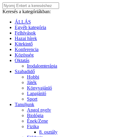
Keresés a kategóriákban:
ÁLLÁS
Egyéb kategória
Felhívások
Hazai hírek
Kitekintő
Konferencia
Közösség
Oktatás
Irodalomterápia
Szabadidő
Hobbi
Játék
Könyvajánló
Lapajánló
Sport
Tanuljunk
Angol nyelv
Biológia
Ének/Zene
Fizika
8. osztály