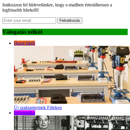
Iratkozzon fel hírlevelünkre, hogy e-mailben értesülhessen a
legfrissebb hírekről!
Feliratkozás
Válogatás nélkül
Hazai hírek
Új szaktantermek Füleken
Informatika