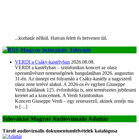
...korhatár nélkül. Hatvan felett és hetvenen túl.
Magyar Interaktív Televízió
VERDI a Csáky-kastélyban
2026.08.08.
VERDI a kastélyban – szimfonikus koncert az olasz
operaművészet nemességének hangulatában 2026. augusztus
31-én. Az ünnepi est folyamán a Csáky-kastély a nagyszerű
olasz zene terévé alakul. A 2026-os év egyben Giuseppe
Verdi halálának 125. évfordulója is, ami természetes jubileumi
keretet ad a koncertnek. A Verdi Szimfonikus
Koncert Giuseppe Verdi – egy zeneszerző, akinek zenéje ma
is […]
Szlovákiai Magyar Audiovizuális Adattár
Tárolt audiovizuális dokumentumfelvételek katalógusa