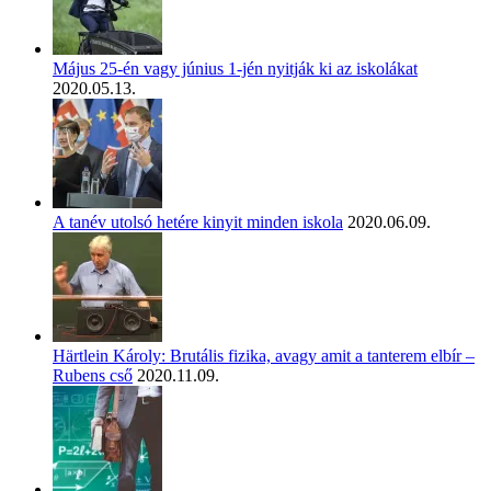
Május 25-én vagy június 1-jén nyitják ki az iskolákat
2020.05.13.
A tanév utolsó hetére kinyit minden iskola
2020.06.09.
Härtlein Károly: Brutális fizika, avagy amit a tanterem elbír –
Rubens cső
2020.11.09.