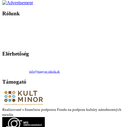
Rólunk
A Magyar Iskola a szlovákiai magyar iskolák, tanárok, szülők és
persze a diákok fóruma
Ezen az oldalon esetenként olyan írások jelennek meg, amelyek a hagyományos iskolafelfogástól eltérő
mintákat népszerűsítenek. Ennek következtében előfordulhat, hogy az idetévedő kiskorú felhasználók
látóköre gyorsabban szélesedik, mint azt a szülők esetleg szeretnék.
Elérhetőség
Családi Kör Egyesület/Združenie rod. kruhov
Medzilaborecká 17, 82101 Bratislava
+421 911 732 190 |
info@magyar-iskola.sk
Támogató
Realizované s finančnou podporou Fondu na podporu kultúry národnostných
menšín