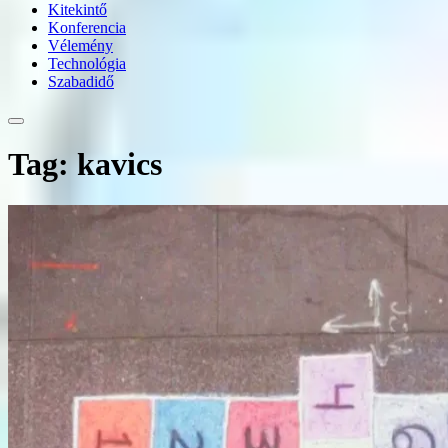
Kitekintő
Konferencia
Vélemény
Technológia
Szabadidő
Tag: kavics