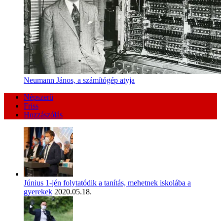
Neumann János, a számítógép atyja
Népszerű
Friss
Hozzászólás
Június 1-jén folytatódik a tanítás, mehetnek iskolába a
gyerekek
2020.05.18.