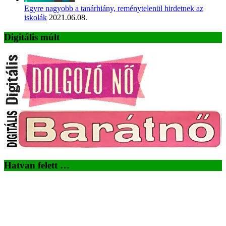
Egyre nagyobb a tanárhiány, reménytelenül hirdetnek az
iskolák
2021.06.08.
Digitális múlt
Hatvan felett …