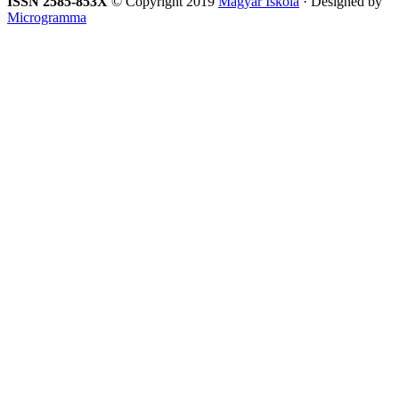
ISSN 2585-853X
© Copyright 2019
Magyar Iskola
· Designed by
Microgramma