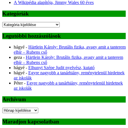
A Wikipédia alapítója, Jimmy Wales 60 éves
Kategóriák
Kategóriák
Legutóbbi hozzászólások
hágyé
-
Härtlein Károly: Brutális fizika, avagy amit a tanterem
elbír – Rubens cső
geza
-
Härtlein Károly: Brutális fizika, avagy amit a tanterem
elbír – Rubens cső
hágyé
-
Elhunyt Szépe Judit nyelvész, kutató
hágyé
-
Egyre nagyobb a tanárhiány, reménytelenül hirdetnek
az iskolák
Péter
-
Egyre nagyobb a tanárhiány, reménytelenül hirdetnek
az iskolák
Archívum
Archívum
Maradjon kapcsolatban