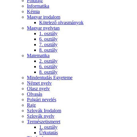
Földrajz
Informatika
Kémia
Magyar irodalom
Kötelező olvasmányok
Magyar nyelvtan
1. osztály
6. osztály
7. osztály
8. osztály
Matematika
2. osztály
6. osztály
8. osztály
Mindentudás Egyeteme
Német nyelv
Olasz nyelv
Olvasás
Polgári nevelés
Rajz
Szlovák Irodalom
Szlovák nyelv
Természetismeret
1. osztály
Űrkutatás