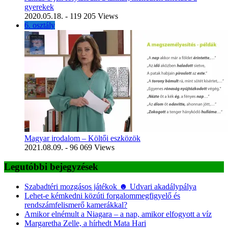
gyerekek
2020.05.18.
- 119 205 Views
6. osztály
Magyar irodalom – Költői eszközök
2021.08.09.
- 96 069 Views
Legutóbbi bejegyzések
Szabadtéri mozgásos játékok ☻ Udvari akadálypálya
Lehet-e kémkedni közúti forgalommegfigyelő és
rendszámfelismerő kamerákkal?
Amikor elnémult a Niagara – a nap, amikor elfogyott a víz
Margaretha Zelle, a hírhedt Mata Hari