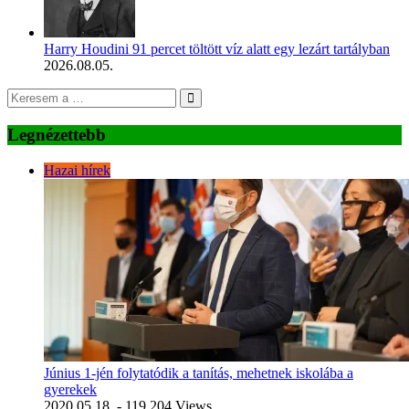
Harry Houdini 91 percet töltött víz alatt egy lezárt tartályban
2026.08.05.
Legnézettebb
Hazai hírek
Június 1-jén folytatódik a tanítás, mehetnek iskolába a
gyerekek
2020.05.18.
- 119 204 Views