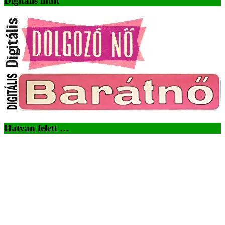
Digitális múlt
Hatvan felett …