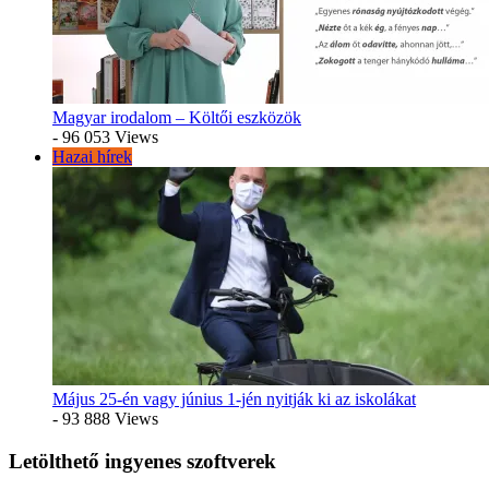
Magyar irodalom – Költői eszközök
- 96 053 Views
Hazai hírek
Május 25-én vagy június 1-jén nyitják ki az iskolákat
- 93 888 Views
Letölthető ingyenes szoftverek