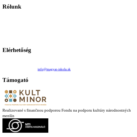
Rólunk
A Magyar Iskola a szlovákiai magyar iskolák, tanárok, szülők és
persze a diákok fóruma
Ezen az oldalon esetenként olyan írások jelennek meg, amelyek a hagyományos iskolafelfogástól eltérő
mintákat népszerűsítenek. Ennek következtében előfordulhat, hogy az idetévedő kiskorú felhasználók
látóköre gyorsabban szélesedik, mint azt a szülők esetleg szeretnék.
Elérhetőség
Családi Kör Egyesület/Združenie rod. kruhov
Medzilaborecká 17, 82101 Bratislava
+421 911 732 190 |
info@magyar-iskola.sk
Támogató
Realizované s finančnou podporou Fondu na podporu kultúry národnostných
menšín