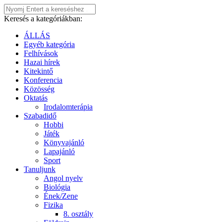
Keresés a kategóriákban:
ÁLLÁS
Egyéb kategória
Felhívások
Hazai hírek
Kitekintő
Konferencia
Közösség
Oktatás
Irodalomterápia
Szabadidő
Hobbi
Játék
Könyvajánló
Lapajánló
Sport
Tanuljunk
Angol nyelv
Biológia
Ének/Zene
Fizika
8. osztály