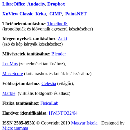
LibreOffice
Audacity
,
Dropbox
XnView Classic
Krita
,
GIMP
,
Paint.NET
Történelemtanításhoz
:
TimelineJS
(kronológiák és idővonalk egyszerű készítéséhez)
Idegen nyelvek tanításához
:
Anki
(szó és kép kártyák készítéséhez)
Művészetek tanításához
:
Blender
LenMus
(zeneelmélet tanításához),
MuseScore
(kottaíráshoz és kották lejátszásához)
Földrajztanításhoz
:
Celestia
(világűr),
Marble
(virtuális földgömb és atlasz)
Fizika tanításához
:
FisicaLab
Hardver identifikálása
:
HWiNFO32/64
ISSN 2585-853X
© Copyright 2019
Magyar Iskola
· Designed by
Microgramma