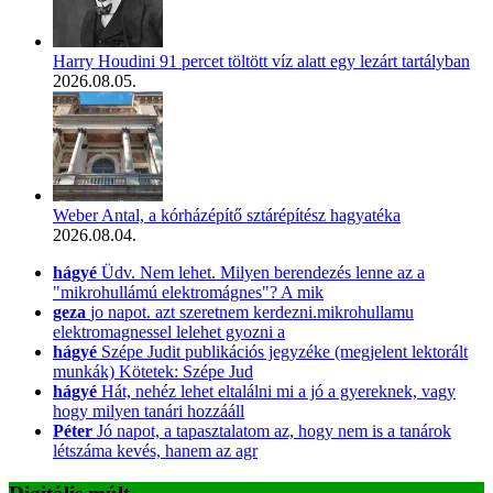
Harry Houdini 91 percet töltött víz alatt egy lezárt tartályban
2026.08.05.
Weber Antal, a kórházépítő sztárépítész hagyatéka
2026.08.04.
hágyé
Üdv. Nem lehet. Milyen berendezés lenne az a
"mikrohullámú elektromágnes"? A mik
geza
jo napot. azt szeretnem kerdezni.mikrohullamu
elektromagnessel lelehet gyozni a
hágyé
Szépe Judit publikációs jegyzéke (megjelent lektorált
munkák) Kötetek: Szépe Jud
hágyé
Hát, nehéz lehet eltalálni mi a jó a gyereknek, vagy
hogy milyen tanári hozzááll
Péter
Jó napot, a tapasztalatom az, hogy nem is a tanárok
létszáma kevés, hanem az agr