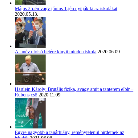
Május 25-én vagy június 1-jén nyitják ki az iskolákat
2020.05.13.
A tanév utolsó hetére kinyit minden iskola
2020.06.09.
Härtlein Károly: Brutális fizika, avagy amit a tanterem elbír –
Rubens cső
2020.11.09.
Egyre nagyobb a tanárhiány, reménytelenül hirdetnek az
iskolák
2021.06.08.