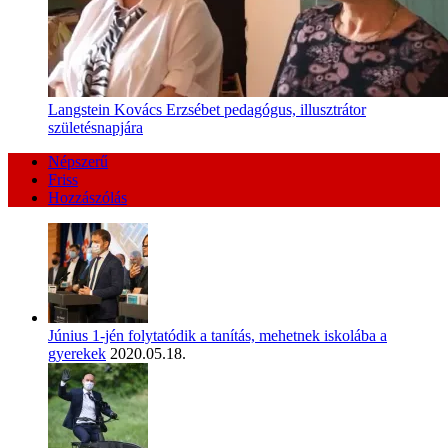
Langstein Kovács Erzsébet pedagógus, illusztrátor
születésnapjára
Népszerű
Friss
Hozzászólás
Június 1-jén folytatódik a tanítás, mehetnek iskolába a
gyerekek
2020.05.18.