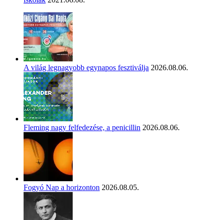
A világ legnagyobb egynapos fesztiválja
2026.08.06.
Fleming nagy felfedezése, a penicillin
2026.08.06.
Fogyó Nap a horizonton
2026.08.05.