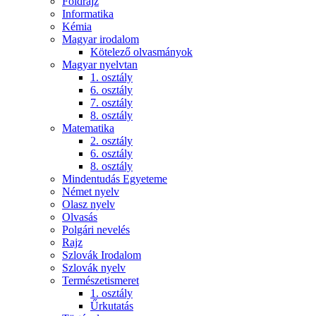
Földrajz
Informatika
Kémia
Magyar irodalom
Kötelező olvasmányok
Magyar nyelvtan
1. osztály
6. osztály
7. osztály
8. osztály
Matematika
2. osztály
6. osztály
8. osztály
Mindentudás Egyeteme
Német nyelv
Olasz nyelv
Olvasás
Polgári nevelés
Rajz
Szlovák Irodalom
Szlovák nyelv
Természetismeret
1. osztály
Űrkutatás