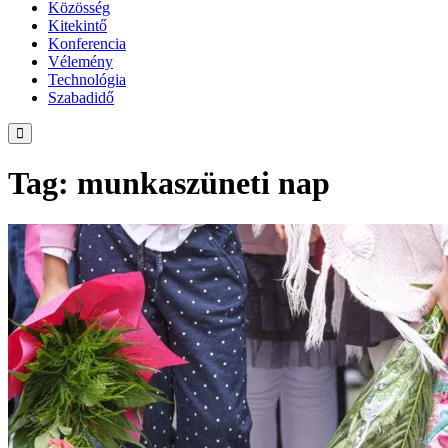
Közösség
Kitekintő
Konferencia
Vélemény
Technológia
Szabadidő
Tag: munkaszüneti nap