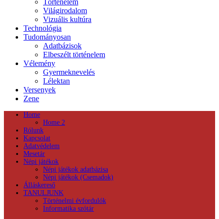
Történelem
Világirodalom
Vizuális kultúra
Technológia
Tudományosan
Adatbázisok
Elbeszélt történelem
Vélemény
Gyermeknevelés
Lélektan
Versenyek
Zene
Home
Home 2
Rólunk
Kapcsolat
Adatvédelem
Mesetár
Népi játékok
Népi játékok adatbázisa
Népi játékok (Csemadok)
Álláskereső
TANULJUNK
Történelmi évfordulók
Informatika szótár