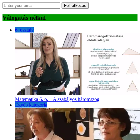
Feliratkozás
Válogatás nélkül
6. osztály
Matematika 6. o. – A szabályos háromszög
Egyéb kategória