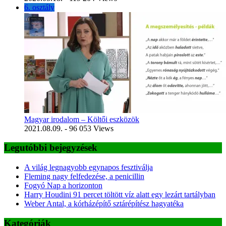
6. osztály
Magyar irodalom – Költői eszközök
2021.08.09.
- 96 053 Views
Legutóbbi bejegyzések
A világ legnagyobb egynapos fesztiválja
Fleming nagy felfedezése, a penicillin
Fogyó Nap a horizonton
Harry Houdini 91 percet töltött víz alatt egy lezárt tartályban
Weber Antal, a kórházépítő sztárépítész hagyatéka
Kategóriák