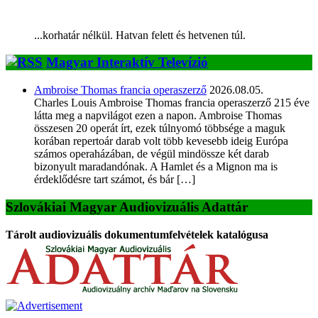
...korhatár nélkül. Hatvan felett és hetvenen túl.
Magyar Interaktív Televízió
Ambroise Thomas francia operaszerző
2026.08.05.
Charles Louis Ambroise Thomas francia operaszerző 215 éve
látta meg a napvilágot ezen a napon. Ambroise Thomas
összesen 20 operát írt, ezek túlnyomó többsége a maguk
korában repertoár darab volt több kevesebb ideig Európa
számos operaházában, de végül mindössze két darab
bizonyult maradandónak. A Hamlet és a Mignon ma is
érdeklődésre tart számot, és bár […]
Szlovákiai Magyar Audiovizuális Adattár
Tárolt audiovizuális dokumentumfelvételek katalógusa