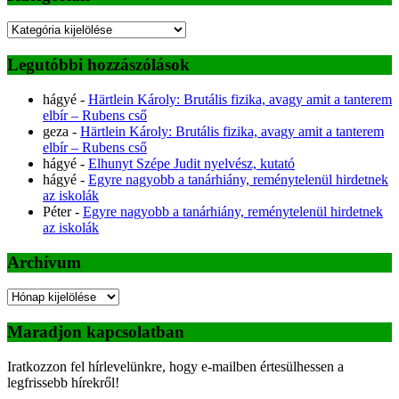
Kategóriák
Legutóbbi hozzászólások
hágyé
-
Härtlein Károly: Brutális fizika, avagy amit a tanterem
elbír – Rubens cső
geza
-
Härtlein Károly: Brutális fizika, avagy amit a tanterem
elbír – Rubens cső
hágyé
-
Elhunyt Szépe Judit nyelvész, kutató
hágyé
-
Egyre nagyobb a tanárhiány, reménytelenül hirdetnek
az iskolák
Péter
-
Egyre nagyobb a tanárhiány, reménytelenül hirdetnek
az iskolák
Archívum
Archívum
Maradjon kapcsolatban
Iratkozzon fel hírlevelünkre, hogy e-mailben értesülhessen a
legfrissebb hírekről!