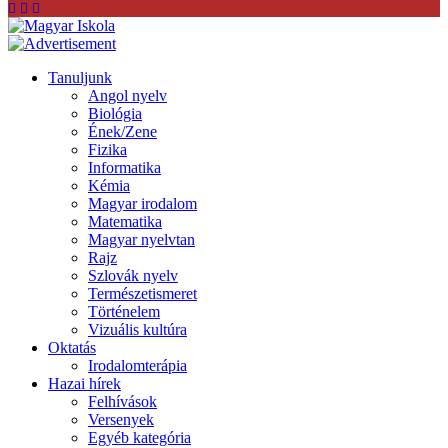
Tanuljunk
Angol nyelv
Biológia
Ének/Zene
Fizika
Informatika
Kémia
Magyar irodalom
Matematika
Magyar nyelvtan
Rajz
Szlovák nyelv
Természetismeret
Történelem
Vizuális kultúra
Oktatás
Irodalomterápia
Hazai hírek
Felhívások
Versenyek
Egyéb kategória