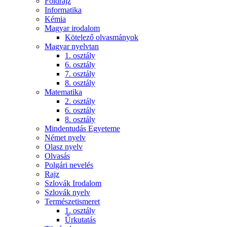
Földrajz
Informatika
Kémia
Magyar irodalom
Kötelező olvasmányok
Magyar nyelvtan
1. osztály
6. osztály
7. osztály
8. osztály
Matematika
2. osztály
6. osztály
8. osztály
Mindentudás Egyeteme
Német nyelv
Olasz nyelv
Olvasás
Polgári nevelés
Rajz
Szlovák Irodalom
Szlovák nyelv
Természetismeret
1. osztály
Űrkutatás