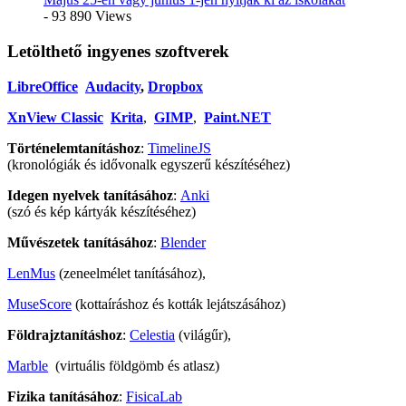
- 93 890 Views
Letölthető ingyenes szoftverek
LibreOffice
Audacity
,
Dropbox
XnView Classic
Krita
,
GIMP
,
Paint.NET
Történelemtanításhoz
:
TimelineJS
(kronológiák és idővonalk egyszerű készítéséhez)
Idegen nyelvek tanításához
:
Anki
(szó és kép kártyák készítéséhez)
Művészetek tanításához
:
Blender
LenMus
(zeneelmélet tanításához),
MuseScore
(kottaíráshoz és kották lejátszásához)
Földrajztanításhoz
:
Celestia
(világűr),
Marble
(virtuális földgömb és atlasz)
Fizika tanításához
:
FisicaLab