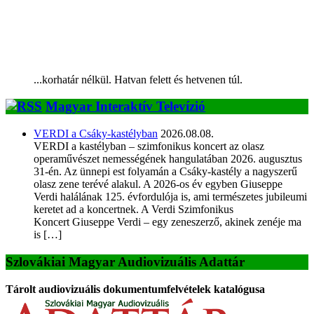
...korhatár nélkül. Hatvan felett és hetvenen túl.
Magyar Interaktív Televízió
VERDI a Csáky-kastélyban
2026.08.08.
VERDI a kastélyban – szimfonikus koncert az olasz
operaművészet nemességének hangulatában 2026. augusztus
31-én. Az ünnepi est folyamán a Csáky-kastély a nagyszerű
olasz zene terévé alakul. A 2026-os év egyben Giuseppe
Verdi halálának 125. évfordulója is, ami természetes jubileumi
keretet ad a koncertnek. A Verdi Szimfonikus
Koncert Giuseppe Verdi – egy zeneszerző, akinek zenéje ma
is […]
Szlovákiai Magyar Audiovizuális Adattár
Tárolt audiovizuális dokumentumfelvételek katalógusa