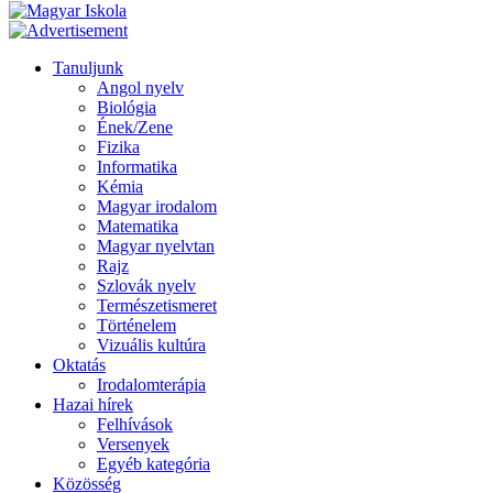
Tanuljunk
Angol nyelv
Biológia
Ének/Zene
Fizika
Informatika
Kémia
Magyar irodalom
Matematika
Magyar nyelvtan
Rajz
Szlovák nyelv
Természetismeret
Történelem
Vizuális kultúra
Oktatás
Irodalomterápia
Hazai hírek
Felhívások
Versenyek
Egyéb kategória
Közösség