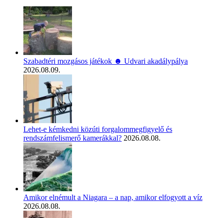
Szabadtéri mozgásos játékok ☻ Udvari akadálypálya
2026.08.09.
Lehet-e kémkedni közúti forgalommegfigyelő és
rendszámfelismerő kamerákkal?
2026.08.08.
Amikor elnémult a Niagara – a nap, amikor elfogyott a víz
2026.08.08.