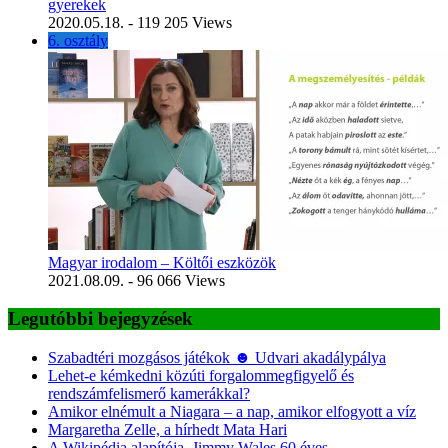
gyerekek
2020.05.18.
- 119 205 Views
6. osztály
Magyar irodalom – Költői eszközök
2021.08.09.
- 96 066 Views
Legutóbbi bejegyzések
Szabadtéri mozgásos játékok ☻ Udvari akadálypálya
Lehet-e kémkedni közúti forgalommegfigyelő és
rendszámfelismerő kamerákkal?
Amikor elnémult a Niagara – a nap, amikor elfogyott a víz
Margaretha Zelle, a hírhedt Mata Hari
A Wikipédia alapítója, Jimmy Wales 60 éves