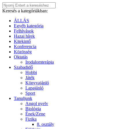
Keresés a kategóriákban:
ÁLLÁS
Egyéb kategória
Felhívások
Hazai hírek
Kitekintő
Konferencia
Közösség
Oktatás
Irodalomterápia
Szabadidő
Hobbi
Játék
Könyvajánló
Lapajánló
Sport
Tanuljunk
Angol nyelv
Biológia
Ének/Zene
Fizika
8. osztály