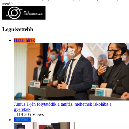
menšín
Legnézettebb
Hazai hírek
Június 1-jén folytatódik a tanítás, mehetnek iskolába a
gyerekek
- 119 205 Views
6. osztály