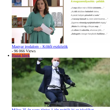
Magyar irodalom – Költői eszközök
- 96 066 Views
Hazai hírek
Május 25-én vagy június 1-jén nyitják ki az iskolákat