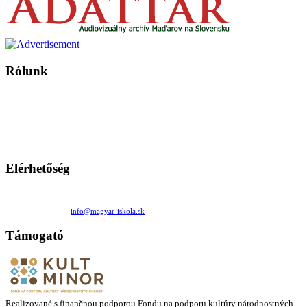
Rólunk
A Magyar Iskola a szlovákiai magyar iskolák, tanárok, szülők és
persze a diákok fóruma
Ezen az oldalon esetenként olyan írások jelennek meg, amelyek a hagyományos iskolafelfogástól eltérő
mintákat népszerűsítenek. Ennek következtében előfordulhat, hogy az idetévedő kiskorú felhasználók
látóköre gyorsabban szélesedik, mint azt a szülők esetleg szeretnék.
Elérhetőség
Családi Kör Egyesület/Združenie rod. kruhov
Medzilaborecká 17, 82101 Bratislava
+421 911 732 190 |
info@magyar-iskola.sk
Támogató
Realizované s finančnou podporou Fondu na podporu kultúry národnostných