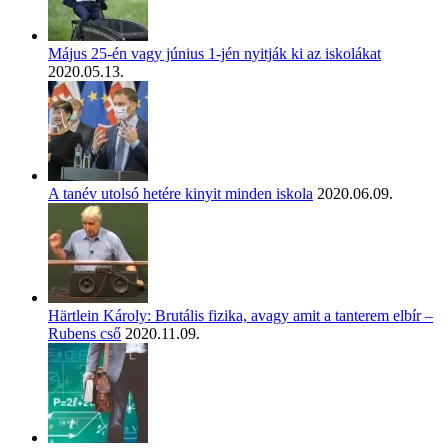
Május 25-én vagy június 1-jén nyitják ki az iskolákat
2020.05.13.
A tanév utolsó hetére kinyit minden iskola
2020.06.09.
Härtlein Károly: Brutális fizika, avagy amit a tanterem elbír –
Rubens cső
2020.11.09.