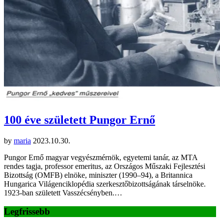
100 éve született Pungor Ernő
by
maria
2023.10.30.
Pungor Ernő magyar vegyészmérnök, egyetemi tanár, az MTA
rendes tagja, professor emeritus, az Országos Műszaki Fejlesztési
Bizottság (OMFB) elnöke, miniszter (1990–94), a Britannica
Hungarica Világenciklopédia szerkesztőbizottságának társelnöke.
1923-ban született Vasszécsényben.…
Legfrissebb