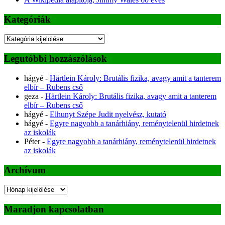
Kategóriák
Kategóriák
Legutóbbi hozzászólások
hágyé
-
Härtlein Károly: Brutális fizika, avagy amit a tanterem
elbír – Rubens cső
geza
-
Härtlein Károly: Brutális fizika, avagy amit a tanterem
elbír – Rubens cső
hágyé
-
Elhunyt Szépe Judit nyelvész, kutató
hágyé
-
Egyre nagyobb a tanárhiány, reménytelenül hirdetnek
az iskolák
Péter
-
Egyre nagyobb a tanárhiány, reménytelenül hirdetnek
az iskolák
Archívum
Archívum
Maradjon kapcsolatban