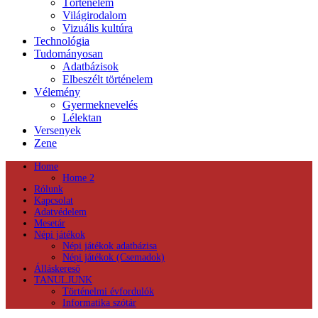
Történelem
Világirodalom
Vizuális kultúra
Technológia
Tudományosan
Adatbázisok
Elbeszélt történelem
Vélemény
Gyermeknevelés
Lélektan
Versenyek
Zene
Home
Home 2
Rólunk
Kapcsolat
Adatvédelem
Mesetár
Népi játékok
Népi játékok adatbázisa
Népi játékok (Csemadok)
Álláskereső
TANULJUNK
Történelmi évfordulók
Informatika szótár