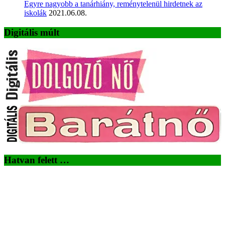
Egyre nagyobb a tanárhiány, reménytelenül hirdetnek az
iskolák
2021.06.08.
Digitális múlt
Hatvan felett …