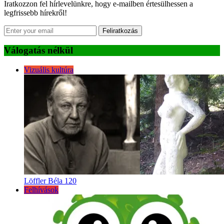
Iratkozzon fel hírlevelünkre, hogy e-mailben értesülhessen a
legfrissebb hírekről!
Feliratkozás
Válogatás nélkül
Vizuális kultúra
Löffler Béla 120
Felhívások