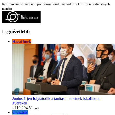
Realizované s finančnou podporou Fondu na podporu kultúry národnostných
menšín
Legnézettebb
Hazai hírek
Június 1-jén folytatódik a tanítás, mehetnek iskolába a
gyerekek
- 119 204 Views
6. osztály