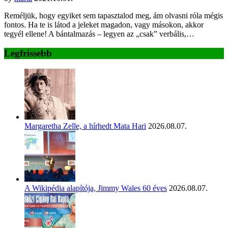
Reméljük, hogy egyiket sem tapasztalod meg, ám olvasni róla mégis
fontos. Ha te is látod a jeleket magadon, vagy másokon, akkor
tegyél ellene! A bántalmazás – legyen az „csak” verbális,…
Legfrissebb
Margaretha Zelle, a hírhedt Mata Hari
2026.08.07.
A Wikipédia alapítója, Jimmy Wales 60 éves
2026.08.07.