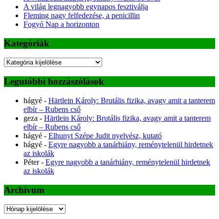
A világ legnagyobb egynapos fesztiválja
Fleming nagy felfedezése, a penicillin
Fogyó Nap a horizonton
Kategóriák
Kategóriák
Legutóbbi hozzászólások
hágyé
-
Härtlein Károly: Brutális fizika, avagy amit a tanterem
elbír – Rubens cső
geza
-
Härtlein Károly: Brutális fizika, avagy amit a tanterem
elbír – Rubens cső
hágyé
-
Elhunyt Szépe Judit nyelvész, kutató
hágyé
-
Egyre nagyobb a tanárhiány, reménytelenül hirdetnek
az iskolák
Péter
-
Egyre nagyobb a tanárhiány, reménytelenül hirdetnek
az iskolák
Archívum
Archívum