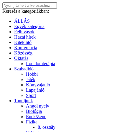
Keresés a kategóriákban:
ÁLLÁS
Egyéb kategória
Felhívások
Hazai hírek
Kitekintő
Konferencia
Közösség
Oktatás
Irodalomterápia
Szabadidő
Hobbi
Játék
Könyvajánló
Lapajánló
Sport
Tanuljunk
Angol nyelv
Biológia
Ének/Zene
Fizika
8. osztály