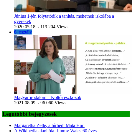
Június 1-jén folytatódik a tanítás, mehetnek iskolába a
gyerekek
2020.05.18.
- 119 204 Views
6. osztály
Magyar irodalom – Költői eszközök
2021.08.09.
- 96 060 Views
Legutóbbi bejegyzések
Margaretha Zelle, a hírhedt Mata Hari
A Wikipédia alapítója, Jimmy Wales 60 éves