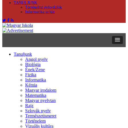
TANULJUNK
Történelmi évfordulók
Informatika szótár
Tanuljunk
Angol nyelv
Biológia
Ének/Zene
Fizika
Informatika
Kémia
Magyar irodalom
Matematika
Magyar nyelvtan
Rajz
Szlovák nyelv
Természetismeret
Történelem
Vizuális kultúra