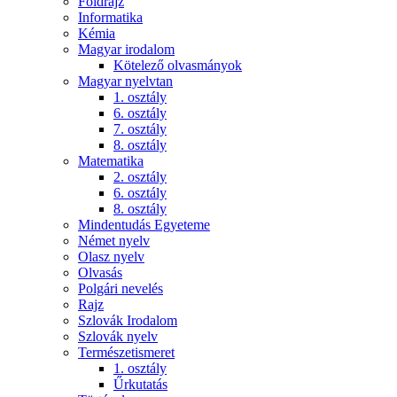
Földrajz
Informatika
Kémia
Magyar irodalom
Kötelező olvasmányok
Magyar nyelvtan
1. osztály
6. osztály
7. osztály
8. osztály
Matematika
2. osztály
6. osztály
8. osztály
Mindentudás Egyeteme
Német nyelv
Olasz nyelv
Olvasás
Polgári nevelés
Rajz
Szlovák Irodalom
Szlovák nyelv
Természetismeret
1. osztály
Űrkutatás