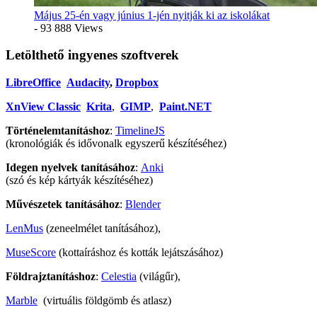
Május 25-én vagy június 1-jén nyitják ki az iskolákat
- 93 888 Views
Letölthető ingyenes szoftverek
LibreOffice
Audacity
,
Dropbox
XnView Classic
Krita
,
GIMP
,
Paint.NET
Történelemtanításhoz
:
TimelineJS
(kronológiák és idővonalk egyszerű készítéséhez)
Idegen nyelvek tanításához
:
Anki
(szó és kép kártyák készítéséhez)
Művészetek tanításához
:
Blender
LenMus
(zeneelmélet tanításához),
MuseScore
(kottaíráshoz és kották lejátszásához)
Földrajztanításhoz
:
Celestia
(világűr),
Marble
(virtuális földgömb és atlasz)