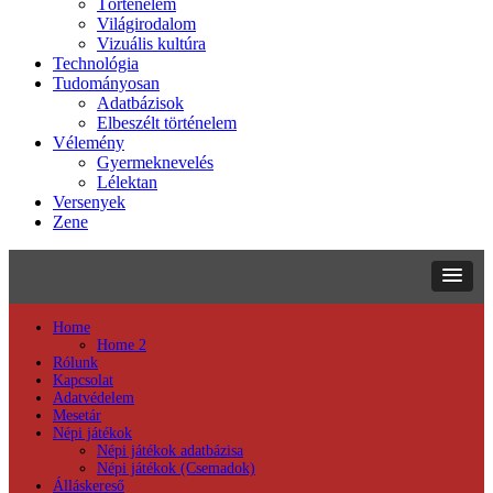
Történelem
Világirodalom
Vizuális kultúra
Technológia
Tudományosan
Adatbázisok
Elbeszélt történelem
Vélemény
Gyermeknevelés
Lélektan
Versenyek
Zene
Home
Home 2
Rólunk
Kapcsolat
Adatvédelem
Mesetár
Népi játékok
Népi játékok adatbázisa
Népi játékok (Csemadok)
Álláskereső