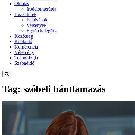
Oktatás
Irodalomterápia
Hazai hírek
Felhívások
Versenyek
Egyéb kategória
Közösség
Kitekintő
Konferencia
Vélemény
Technológia
Szabadidő
Tag: szóbeli bántlamazás