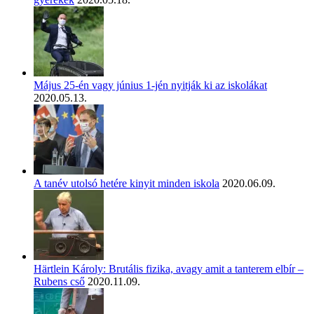
Május 25-én vagy június 1-jén nyitják ki az iskolákat
2020.05.13.
A tanév utolsó hetére kinyit minden iskola
2020.06.09.
Härtlein Károly: Brutális fizika, avagy amit a tanterem elbír –
Rubens cső
2020.11.09.