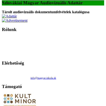
Szlovákiai Magyar Audiovizuális Adattár
Tárolt audiovizuális dokumentumfelvételek katalógusa
Rólunk
A Magyar Iskola a szlovákiai magyar iskolák, tanárok, szülők és
persze a diákok fóruma
Ezen az oldalon esetenként olyan írások jelennek meg, amelyek a hagyományos iskolafelfogástól eltérő
mintákat népszerűsítenek. Ennek következtében előfordulhat, hogy az idetévedő kiskorú felhasználók
látóköre gyorsabban szélesedik, mint azt a szülők esetleg szeretnék.
Elérhetőség
Családi Kör Egyesület/Združenie rod. kruhov
Medzilaborecká 17, 82101 Bratislava
+421 911 732 190 |
info@magyar-iskola.sk
Támogató