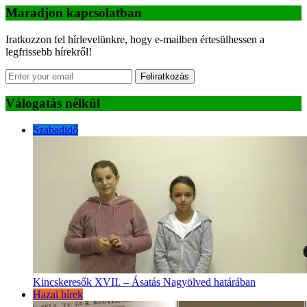
Maradjon kapcsolatban
Iratkozzon fel hírlevelünkre, hogy e-mailben értesülhessen a
legfrissebb hírekről!
Feliratkozás
Válogatás nélkül
Szabadidő
Kincskeresők XVII. – Ásatás Nagyölved határában
Hazai hírek