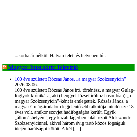
...korhatár nélkül. Hatvan felett és hetvenen túl.
Magyar Interaktív Televízió
100 éve született Rózsás János, „a magyar Szolzsenyicin”
2026.08.06.
100 éve született Rózsás János író, történész, a magyar Gulag-
foglyok krónikása, aki (Lengyel József íróhoz hasonlóan) „a
magyar Szolzsenyicin”-ként is emlegettek. Rózsás János, a
magyar Gulág-irodalom legjelentősebb alkotója mindössze 18
éves volt, amikor szovjet hadifogságba került. Egyik
„állomáshelyén”, egy kazah lágerben találkozott Alekszandr
Szolzsenyicinnel, akivel három évig tartó közös fogságuk
idején barátságot kötött. A két […]