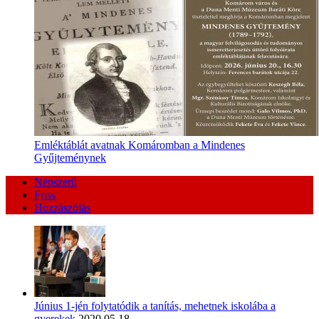
Emléktáblát avatnak Komáromban a Mindenes
Gyűjteménynek
Népszerű
Friss
Hozzászólás
Június 1-jén folytatódik a tanítás, mehetnek iskolába a
gyerekek
2020.05.18.