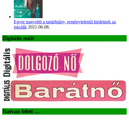
Egyre nagyobb a tanárhiány, reménytelenül hirdetnek az
iskolák
2021.06.08.
Digitális múlt
Hatvan felett …