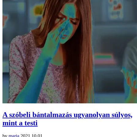
A szóbeli bántalmazás ugyanolyan súlyos,
mint a testi
by
maria
2021.10.01.