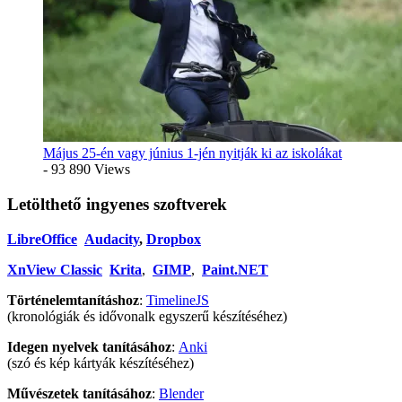
Május 25-én vagy június 1-jén nyitják ki az iskolákat
- 93 890 Views
Letölthető ingyenes szoftverek
LibreOffice
Audacity
,
Dropbox
XnView Classic
Krita
,
GIMP
,
Paint.NET
Történelemtanításhoz
:
TimelineJS
(kronológiák és idővonalk egyszerű készítéséhez)
Idegen nyelvek tanításához
:
Anki
(szó és kép kártyák készítéséhez)
Művészetek tanításához
:
Blender