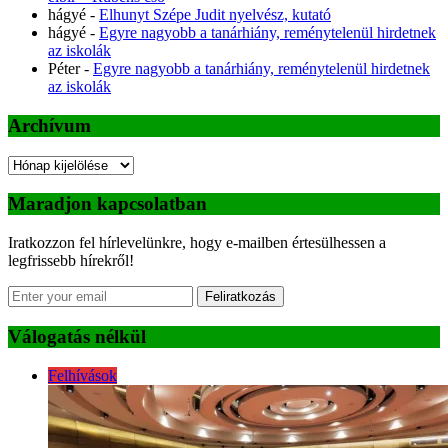
hágyé
-
Elhunyt Szépe Judit nyelvész, kutató
hágyé
-
Egyre nagyobb a tanárhiány, reménytelenül hirdetnek
az iskolák
Péter
-
Egyre nagyobb a tanárhiány, reménytelenül hirdetnek
az iskolák
Archívum
Archívum
Maradjon kapcsolatban
Iratkozzon fel hírlevelünkre, hogy e-mailben értesülhessen a
legfrissebb hírekről!
Feliratkozás
Válogatás nélkül
Felhívások