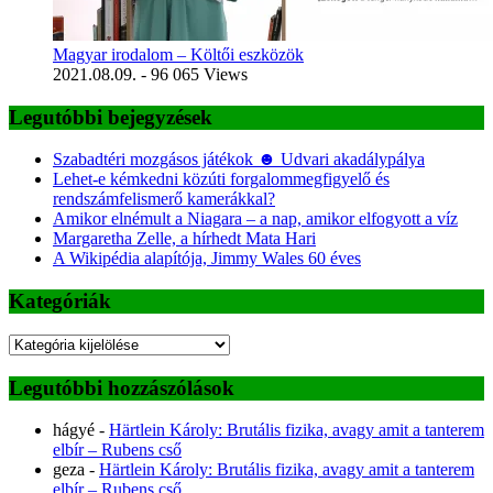
Magyar irodalom – Költői eszközök
2021.08.09.
- 96 065 Views
Legutóbbi bejegyzések
Szabadtéri mozgásos játékok ☻ Udvari akadálypálya
Lehet-e kémkedni közúti forgalommegfigyelő és
rendszámfelismerő kamerákkal?
Amikor elnémult a Niagara – a nap, amikor elfogyott a víz
Margaretha Zelle, a hírhedt Mata Hari
A Wikipédia alapítója, Jimmy Wales 60 éves
Kategóriák
Kategóriák
Legutóbbi hozzászólások
hágyé
-
Härtlein Károly: Brutális fizika, avagy amit a tanterem
elbír – Rubens cső
geza
-
Härtlein Károly: Brutális fizika, avagy amit a tanterem
elbír – Rubens cső