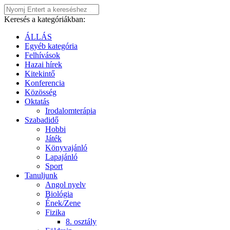
Keresés a kategóriákban:
ÁLLÁS
Egyéb kategória
Felhívások
Hazai hírek
Kitekintő
Konferencia
Közösség
Oktatás
Irodalomterápia
Szabadidő
Hobbi
Játék
Könyvajánló
Lapajánló
Sport
Tanuljunk
Angol nyelv
Biológia
Ének/Zene
Fizika
8. osztály