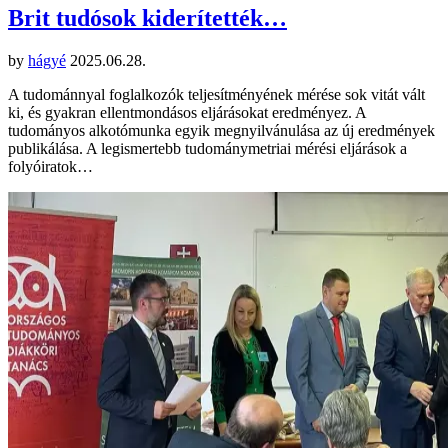
Brit tudósok kiderítették…
by
hágyé
2025.06.28.
A tudománnyal foglalkozók teljesítményének mérése sok vitát vált
ki, és gyakran ellentmondásos eljárásokat eredményez. A
tudományos alkotómunka egyik megnyilvánulása az új eredmények
publikálása. A legismertebb tudománymetriai mérési eljárások a
folyóiratok…