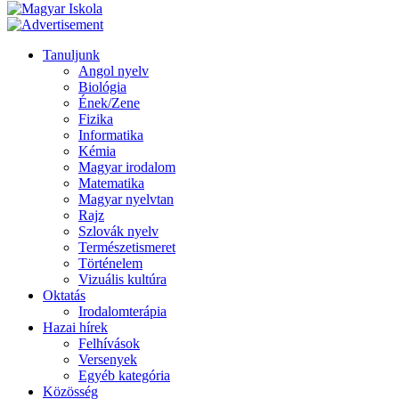
Tanuljunk
Angol nyelv
Biológia
Ének/Zene
Fizika
Informatika
Kémia
Magyar irodalom
Matematika
Magyar nyelvtan
Rajz
Szlovák nyelv
Természetismeret
Történelem
Vizuális kultúra
Oktatás
Irodalomterápia
Hazai hírek
Felhívások
Versenyek
Egyéb kategória
Közösség