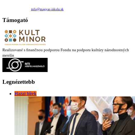
Családi Kör Egyesület/Združenie rod. kruhov
Medzilaborecká 17, 82101 Bratislava
+421 911 732 190 |
info@magyar-iskola.sk
Támogató
Realizované s finančnou podporou Fondu na podporu kultúry národnostných
menšín
Legnézettebb
Hazai hírek