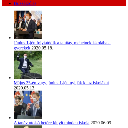
Hozzászólás
Június 1-jén folytatódik a tanítás, mehetnek iskolába a
gyerekek
2020.05.18.
Május 25-én vagy június 1-jén nyitják ki az iskolákat
2020.05.13.
A tanév utolsó hetére kinyit minden iskola
2020.06.09.