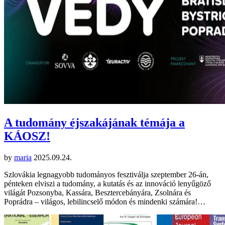
A tudomány éjszakájának témája a
KÁOSZ!
by
maria
2025.09.24.
Szlovákia legnagyobb tudományos fesztiválja szeptember 26-án,
pénteken elviszi a tudomány, a kutatás és az innováció lenyűgöző
világát Pozsonyba, Kassára, Besztercebányára, Zsolnára és
Poprádra – világos, lebilincselő módon és mindenki számára!…