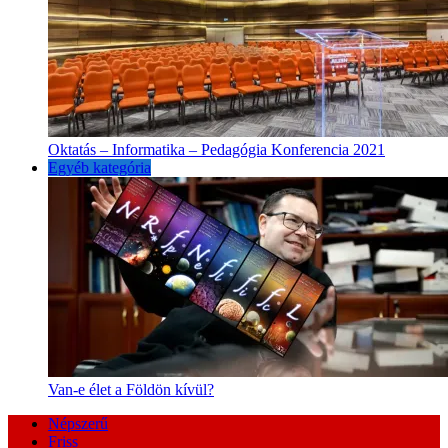
Oktatás – Informatika – Pedagógia Konferencia 2021
Egyéb kategória
Van-e élet a Földön kívül?
Népszerű
Friss