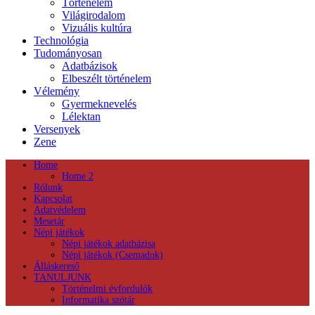
Történelem
Világirodalom
Vizuális kultúra
Technológia
Tudományosan
Adatbázisok
Elbeszélt történelem
Vélemény
Gyermeknevelés
Lélektan
Versenyek
Zene
Home
Home 2
Rólunk
Kapcsolat
Adatvédelem
Mesetár
Népi játékok
Népi játékok adatbázisa
Népi játékok (Csemadok)
Álláskereső
TANULJUNK
Történelmi évfordulók
Informatika szótár