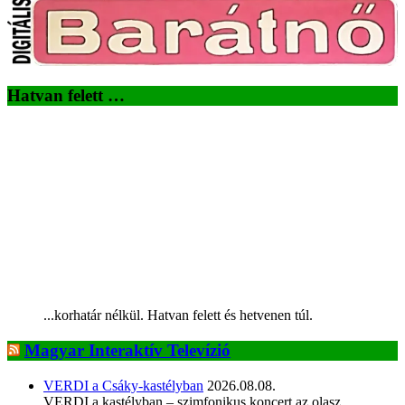
Hatvan felett …
...korhatár nélkül. Hatvan felett és hetvenen túl.
Magyar Interaktív Televízió
VERDI a Csáky-kastélyban
2026.08.08.
VERDI a kastélyban – szimfonikus koncert az olasz