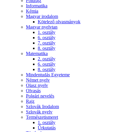
Földrajz
Informatika
Kémia
Magyar irodalom
Kötelező olvasmányok
Magyar nyelvtan
1. osztály
6. osztály
7. osztály
8. osztály
Matematika
2. osztály
6. osztály
8. osztály
Mindentudás Egyeteme
Német nyelv
Olasz nyelv
Olvasás
Polgári nevelés
Rajz
Szlovák Irodalom
Szlovák nyelv
Természetismeret
1. osztály
Űrkutatás