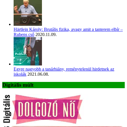
Härtlein Károly: Brutális fizika, avagy amit a tanterem elbír –
Rubens cső
2020.11.09.
Egyre nagyobb a tanárhiány, reménytelenül hirdetnek az
iskolák
2021.06.08.
Digitális múlt