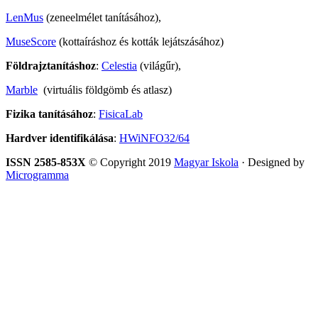
LenMus
(zeneelmélet tanításához),
MuseScore
(kottaíráshoz és kották lejátszásához)
Földrajztanításhoz
:
Celestia
(világűr),
Marble
(virtuális földgömb és atlasz)
Fizika tanításához
:
FisicaLab
Hardver identifikálása
:
HWiNFO32/64
ISSN 2585-853X
© Copyright 2019
Magyar Iskola
· Designed by
Microgramma