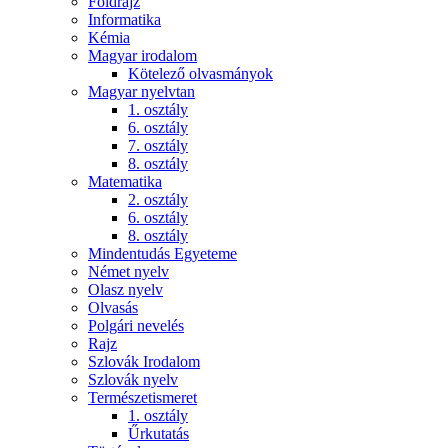
Földrajz
Informatika
Kémia
Magyar irodalom
Kötelező olvasmányok
Magyar nyelvtan
1. osztály
6. osztály
7. osztály
8. osztály
Matematika
2. osztály
6. osztály
8. osztály
Mindentudás Egyeteme
Német nyelv
Olasz nyelv
Olvasás
Polgári nevelés
Rajz
Szlovák Irodalom
Szlovák nyelv
Természetismeret
1. osztály
Űrkutatás