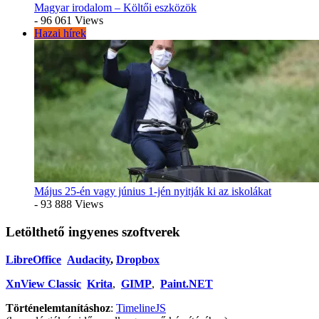
Magyar irodalom – Költői eszközök
- 96 061 Views
Hazai hírek
Május 25-én vagy június 1-jén nyitják ki az iskolákat
- 93 888 Views
Letölthető ingyenes szoftverek
LibreOffice
Audacity
,
Dropbox
XnView Classic
Krita
,
GIMP
,
Paint.NET
Történelemtanításhoz
:
TimelineJS