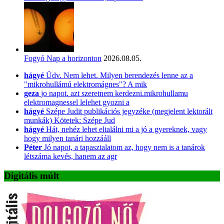
Fogyó Nap a horizonton
2026.08.05.
hágyé
Üdv. Nem lehet. Milyen berendezés lenne az a
"mikrohullámú elektromágnes"? A mik
geza
jo napot. azt szeretnem kerdezni.mikrohullamu
elektromagnessel lelehet gyozni a
hágyé
Szépe Judit publikációs jegyzéke (megjelent lektorált
munkák) Kötetek: Szépe Jud
hágyé
Hát, nehéz lehet eltalálni mi a jó a gyereknek, vagy
hogy milyen tanári hozzááll
Péter
Jó napot, a tapasztalatom az, hogy nem is a tanárok
létszáma kevés, hanem az agr
Digitális múlt