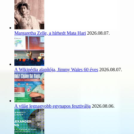
Margaretha Zelle, a hírhedt Mata Hari
2026.08.07.
A Wikipédia alapítója, Jimmy Wales 60 éves
2026.08.07.
A világ legnagyobb egynapos fesztiválja
2026.08.06.