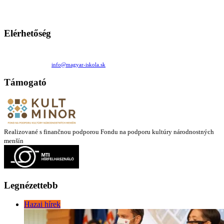
Ezen az oldalon esetenként olyan írások jelennek meg, amelyek a hagyományos iskolafelfogástól eltérő
mintákat népszerűsítenek. Ennek következtében előfordulhat, hogy az idetévedő kiskorú felhasználók
látóköre gyorsabban szélesedik, mint azt a szülők esetleg szeretnék.
Elérhetőség
Családi Kör Egyesület/Združenie rod. kruhov
Medzilaborecká 17, 82101 Bratislava
+421 911 732 190 |
info@magyar-iskola.sk
Támogató
Realizované s finančnou podporou Fondu na podporu kultúry národnostných
menšín
Legnézettebb
Hazai hírek