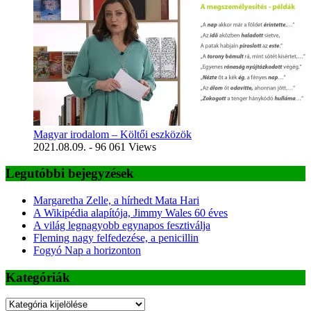
Magyar irodalom – Költői eszközök
2021.08.09.
- 96 061 Views
Legutóbbi bejegyzések
Margaretha Zelle, a hírhedt Mata Hari
A Wikipédia alapítója, Jimmy Wales 60 éves
A világ legnagyobb egynapos fesztiválja
Fleming nagy felfedezése, a penicillin
Fogyó Nap a horizonton
Kategóriák
Kategóriák