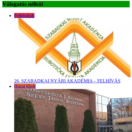
Válogatás nélkül
Felhívások
26. SZABADKAI NYÁRI AKADÉMIA – FELHÍVÁS
Hazai hírek