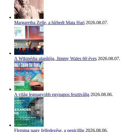
Margaretha Zelle, a hírhedt Mata Hari
2026.08.07.
A Wikipédia alapítója, Jimmy Wales 60 éves
2026.08.07.
A világ legnagyobb egynapos fesztiválja
2026.08.06.
Fleming nagy felfedezése, a penicillin
2026.08.06.