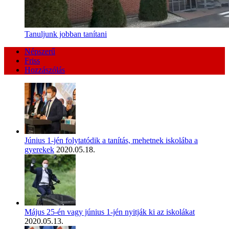
Tanuljunk jobban tanítani
Népszerű
Friss
Hozzászólás
Június 1-jén folytatódik a tanítás, mehetnek iskolába a
gyerekek
2020.05.18.
Május 25-én vagy június 1-jén nyitják ki az iskolákat
2020.05.13.