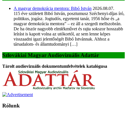
A magyar demokrácia mentora: Bibó István
2026.08.07.
115 éve született Bibó István, posztumusz Széchenyi-díjas író,
politikus, jogász. Jogtudós, egyetemi tanár, 1956 hőse és „a
magyar demokrácia mentora” – ez áll a szegedi mellszobrán.
De ha ötször nagyobb elmlékművet és rajta sokszor hosszabb
leírást is kapott volna az utókortól, az sem lenne képes
visszaadni igazi jelentőségét Bibó Istvánnak. Ahhoz a
társadalom- és államtudományi […]
Szlovákiai Magyar Audiovizuális Adattár
Tárolt audiovizuális dokumentumfelvételek katalógusa
Rólunk
A Magyar Iskola a szlovákiai magyar iskolák, tanárok, szülők és
persze a diákok fóruma