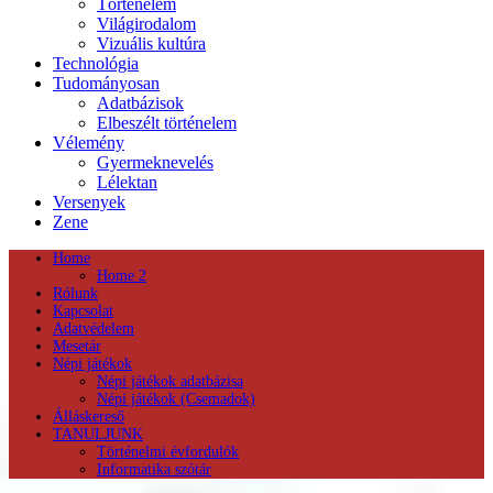
Történelem
Világirodalom
Vizuális kultúra
Technológia
Tudományosan
Adatbázisok
Elbeszélt történelem
Vélemény
Gyermeknevelés
Lélektan
Versenyek
Zene
Home
Home 2
Rólunk
Kapcsolat
Adatvédelem
Mesetár
Népi játékok
Népi játékok adatbázisa
Népi játékok (Csemadok)
Álláskereső
TANULJUNK
Történelmi évfordulók
Informatika szótár