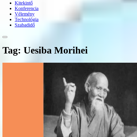
Kitekintő
Konferencia
Vélemény
Technológia
Szabadidő
Tag: Uesiba Morihei