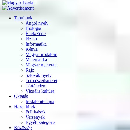
Tanuljunk
Angol nyelv
Biológia
Ének/Zene
Fizika
Informatika
Kémia
Magyar irodalom
Matematika
Magyar nyelvtan
Rajz
Szlovák nyelv
Természetismeret
Történelem
Vizuális kultúra
Oktatás
Irodalomterápia
Hazai hírek
Felhívások
Versenyek
Egyéb kategória
Közösség