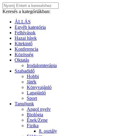
Keresés a kategóriákban:
ÁLLÁS
Egyéb kategória
Felhívások
Hazai hírek
Kitekintő
Konferencia
Közösség
Oktatás
Irodalomterápia
Szabadidő
Hobbi
Játék
Könyvajánló
Lapajánló
Sport
Tanuljunk
Angol nyelv
Biológia
Ének/Zene
Fizika
8. osztály