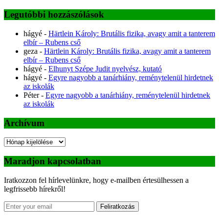
Legutóbbi hozzászólások
hágyé
-
Härtlein Károly: Brutális fizika, avagy amit a tanterem
elbír – Rubens cső
geza
-
Härtlein Károly: Brutális fizika, avagy amit a tanterem
elbír – Rubens cső
hágyé
-
Elhunyt Szépe Judit nyelvész, kutató
hágyé
-
Egyre nagyobb a tanárhiány, reménytelenül hirdetnek
az iskolák
Péter
-
Egyre nagyobb a tanárhiány, reménytelenül hirdetnek
az iskolák
Archívum
Archívum
Maradjon kapcsolatban
Iratkozzon fel hírlevelünkre, hogy e-mailben értesülhessen a
legfrissebb hírekről!
Feliratkozás