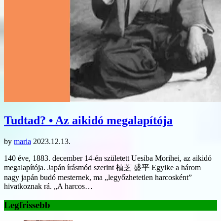
Tudtad? • Az aikidó megalapítója
by
maria
2023.12.13.
140 éve, 1883. december 14-én született Uesiba Morihei, az aikidó
megalapítója. Japán írásmód szerint 植芝 盛平 Egyike a három
nagy japán budó mesternek, ma „legyőzhetetlen harcosként”
hivatkoznak rá. „A harcos…
Legfrissebb