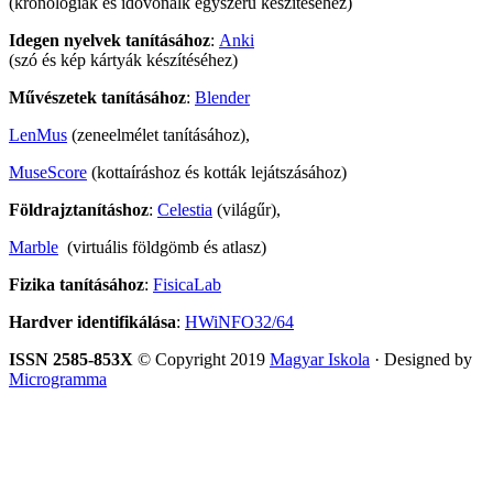
(kronológiák és idővonalk egyszerű készítéséhez)
Idegen nyelvek tanításához
:
Anki
(szó és kép kártyák készítéséhez)
Művészetek tanításához
:
Blender
LenMus
(zeneelmélet tanításához),
MuseScore
(kottaíráshoz és kották lejátszásához)
Földrajztanításhoz
:
Celestia
(világűr),
Marble
(virtuális földgömb és atlasz)
Fizika tanításához
:
FisicaLab
Hardver identifikálása
:
HWiNFO32/64
ISSN 2585-853X
© Copyright 2019
Magyar Iskola
· Designed by
Microgramma