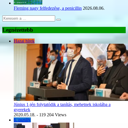
Fleming nagy felfedezése, a penicillin
2026.08.06.
Legnézettebb
Hazai hírek
Június 1-jén folytatódik a tanítás, mehetnek iskolába a
gyerekek
2020.05.18.
- 119 204 Views
6. osztály