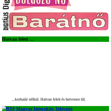
Hatvan felett …
...korhatár nélkül. Hatvan felett és hetvenen túl.
Magyar Interaktív Televízió