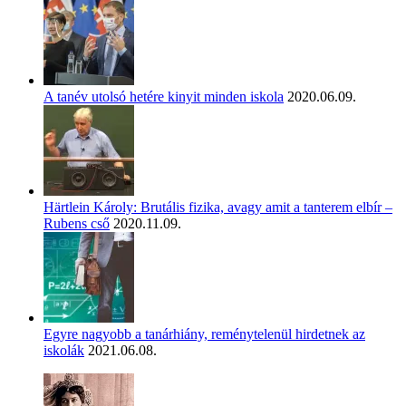
A tanév utolsó hetére kinyit minden iskola
2020.06.09.
Härtlein Károly: Brutális fizika, avagy amit a tanterem elbír –
Rubens cső
2020.11.09.
Egyre nagyobb a tanárhiány, reménytelenül hirdetnek az
iskolák
2021.06.08.